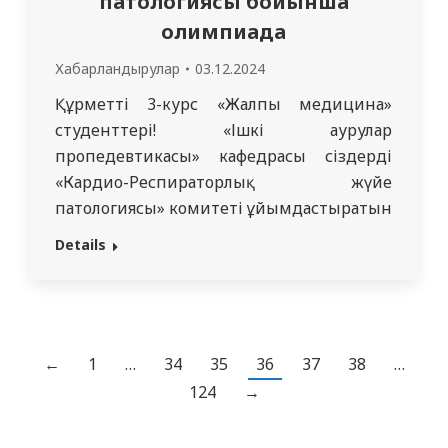
патологиясы бойынша
олимпиада
Хабарландырулар
03.12.2024
Құрметті 3-курс «Жалпы медицина»
студенттері! «Ішкі аурулар
пропедевтикасы» кафедрасы сіздерді
«Кардио-Респираторлық жүйе
патологиясы» комитеті ұйымдастыратын
практикалық дағдылар бойынша
Details
Олимпиадаға қатысуға шақырады. Өтетін
күні: 2024 жылғы 6 желтоқсан Өтетін
орны: Семей қаласының №1 қалалық
ауруханасы Байланыс нөмірі: 8 708 367 73
83 (WhatsApp) Жазыкбаева Лашын
←
1
…
34
35
36
37
38
…
Курмангалиевна Қатысуға өтінімдер 2024
124
→
жылғы 5 желтоқсанға дейін қабылданады.
Барлық қызығушылық…