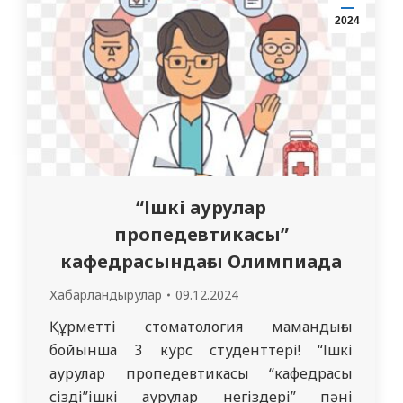
Манатбекқызы Қатысуға өтінімдер
2024
10.12.2024 ж. дейін қабылданады. Барлық
тілек білдірушілерді…
“Ішкі аурулар
пропедевтикасы”
кафедрасындағы Олимпиада
Хабарландырулар
09.12.2024
Құрметті стоматология мамандығы
бойынша 3 курс студенттері! “Ішкі
аурулар пропедевтикасы “кафедрасы
сізді”ішкі аурулар негіздері” пәні