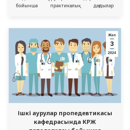
бойынша практикалық дағдылар
бойынша олимпиадаға қатысуға шақырады
Жел
3
2024
Ішкі аурулар пропедевтикасы
кафедрасында КРЖ