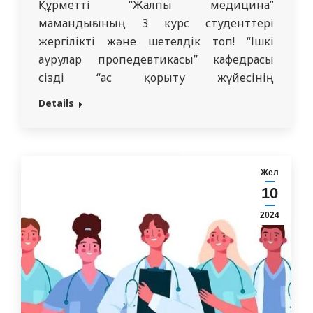
Құрметті “Жалпы медицина”
мамандығының 3 курс студенттері
жергілікті және шетелдік топ! “Ішкі
аурулар пропедевтикасы” кафедрасы
сізді “ас қорыту жүйесінің
патологиясы”практикалық дағдылар
Details
бойынша олимпиадаға қатысуға
шақырады. Өткізу күні: 11.12.2024 ж.
Өтетін орны: Семей қ., Мұхамеджанова
59. Байланыс телефоны: 8 705 145 87 93
Жел
(WhatsApp) Аманғалиев Гүлдана
10
Манатбекқызы Қатысуға өтінімдер
2024
10.12.2024 ж. дейін қабылданады. Барлық
тілек білдірушілерді…