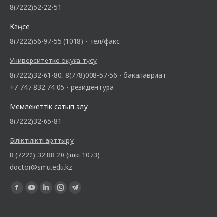
8(7222)52-22-51
Кеңсе
8(7222)56-97-55 (1018) - тел/факс
Университетке оқуға түсу
8(7222)32-61-80, 8(778)008-57-56 - бакалавриат
+7 747 832 74 05 - резидентура
Мемлекеттік сатып алу
8(7222)32-65-81
Біліктілікті арттыру
8 (7222) 32 88 20 (ішкі 1073)
doctor@smu.edu.kz
Find us on: