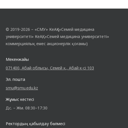
© 2019-2026 – «СМУ» КеАҚ («Семей медицина
университеті» КеАҚ, «Семей медицина университеті»
коммерциялық емес акционерлік қоғамы)
Мекенжайы
071400, Абай облысы, Семей қ., Абай к-сі 103
Эл. пошта
smu@smu.edu.kz
Жұмыс кестесі
Дс. – Жм. 08:30–17:30
Ректордың қабылдау бөлмесі