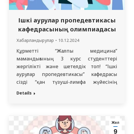
Ішкі аурулар пропедевтикасы
кафедрасының олимпиадасы
Хабарландырулар
10.12.2024
Құрметті “Жалпы медицина”
мамандығының 3 курс студенттері
жергілікті және шетелдік топ! “Ішкі
аурулар пропедевтикасы” кафедрасы
сізді “қан түзуші-лимфа жүйесінің
патологиясы”практикалық дағдылар
Details
бойынша олимпиадаға қатысуға
шақырады. Өткізу күні: 11.12.2024 ж.
Өтетін орны: Семей қ., Мұхамеджанова
59. Байланыс телефоны: 8 705 145 87 93
Жел
(WhatsApp) Аманғалиев Гүлдана
9