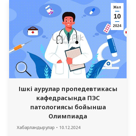
көшесі, 103 Үлкен мәжіліс залы
Жел
10
2024
Ішкі аурулар пропедевтикасы
кафедрасында ПЭС
патологиясы бойынша
Олимпиада
Хабарландырулар
10.12.2024