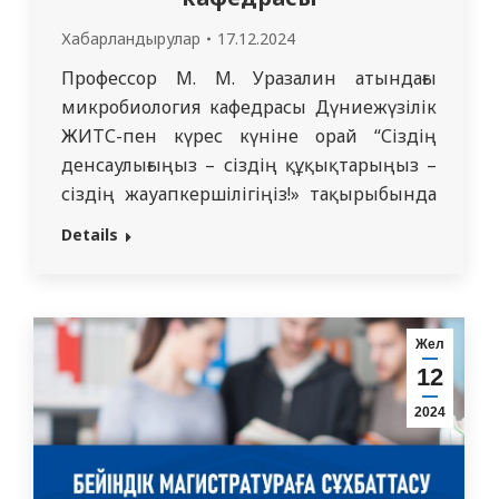
Хабарландырулар
17.12.2024
Профессор М. М. Уразалин атындағы
микробиология кафедрасы Дүниежүзілік
ЖИТС-пен күрес күніне орай “Сіздің
денсаулығыңыз – сіздің құқықтарыңыз –
сіздің жауапкершілігіңіз!» тақырыбында
олимпиада өткізеді. Олимпиаданың
Details
өтетін күні мен орны: Олимпиада 2024
жылғы 18 желтоқсанда сағат 14.00-де Абай
көшесі, 103 мекен-жайында (бас ғимарат,
2 қабат, № 2 дәріс залы) өтеді.
Жел
Олимпиаданы ұйымдастыру бойынша
12
сұрақтармен мына телефондар арқылы…
2024