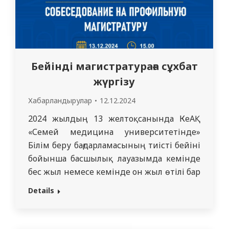
Бейінді магистратураға сұхбат
жүргізу
Хабарландырулар
12.12.2024
2024 жылдың 13 желтоқсанында КеАҚ
«Семей медицина университетінде»
Білім беру бағдарламасының тиісті бейіні
бойынша басшылық лауазымда кемінде
бес жыл немесе кемінде он жыл өтілі бар
адамдар үшін бейінді магистратураға
Details
сұхбат жүргізілетіндігін хабарлаймыз.
Уақыты: 15.00 Өткізілетін орын: «Семей
медицина университеті» КеАҚ, Абай