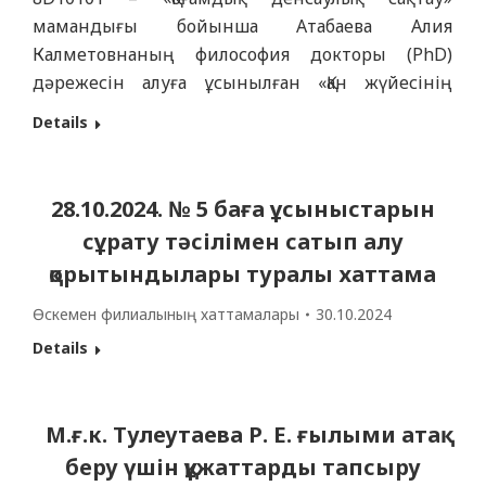
мамандығы бойынша Атабаева Алия
Калметовнаның философия докторы (PhD)
дәрежесін алуға ұсынылған «Қан жүйесінің
қатерлі ісіктері бар науқастарға медициналық
Details
көмек көрсетуді ұйымдастыруды жетілдіру
(Шығыс Қазақстан облысы мен Абай облысын
мысалында)» тақырыбында диссертациясы
28.10.2024. № 5 баға ұсыныстарын
қорғалады. Диссертация «Семей медицина
сұрату тәсілімен сатып алу
университеті» КеАҚ Қоғамдық денсаулық
қорытындылары туралы хаттама
кафедрасының базасында орындалды. Қорғау
орыс тілінде өтеді. …
Өскемен филиалының хаттамалары
30.10.2024
Details
М.ғ.к. Тулеутаева Р. Е. ғылыми атақ
беру үшін құжаттарды тапсыру