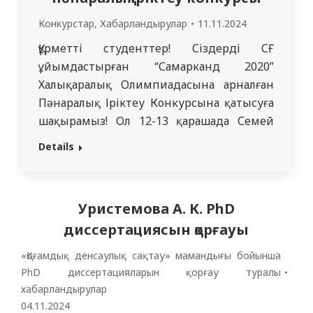
Конкурстар
,
Хабарландырулар
11.11.2024
Құрметті студенттер! Сіздерді СҒҚ
ұйымдастырған “Самарканд 2020”
Халықаралық Олимпиадасына арналған
Пәнаралық Іріктеу Конкурсына қатысуға
шақырамыз! Ол 12-13 қарашада Семей
Медицина Университетінде өтеді. Бұл –
Details
іргелі және клиникалық медициналық
пәндер бойынша өз біліміңіз бен
практикалық дағдыларыңызды
Уристемова А. К. PhD
көрсетуге, үздік болуға бірегей
диссертациясын қорғауы
мүмкіндік! Конкурс сізге не береді? Екі
күндік сайыс: Әр күн белгілі бір пәндерге
«Қоғамдық денсаулық сақтау» мамандығы бойынша
арналған, оның ішінде…
PhD диссертацияларын қорғау туралы
хабарландырулар
04.11.2024