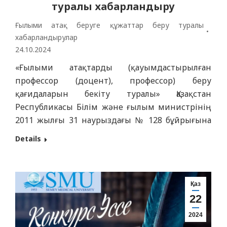
туралы хабарландыру
Ғылыми атақ беруге құжаттар беру туралы
хабарландырулар
24.10.2024
«Ғылыми атақтарды (қауымдастырылған
профессор (доцент), профессор) беру
қағидаларын бекіту туралы» Қазақстан
Республикасы Білім және ғылым министрінің
2011 жылғы 31 наурыздағы № 128 бұйрығына
сәйкес толықтырулар мен өзгертулермен
Details
Қазақстан Республикасы Ғылым және жоғары
білім Министрінің м.а. 09.01.2023 жылғы №7
бұйрығына сай «Семей медицина
университеті» КеАҚ өтініш беруші туралы
Қаз
22
ақпаратты жариялайды: «Семей медицина
университеті» КеАҚ м.ғ.д., профессор…
2024