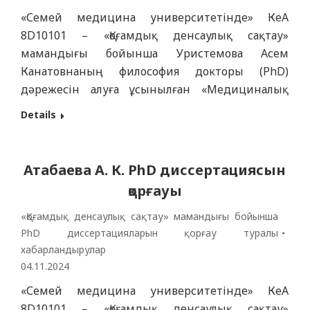
«Семей медицина университетінде» КеАҚ
8D10101 – «Қоғамдық денсаулық сақтау»
мамандығы бойынша Уристемова Асем
Канатовнаның философия докторы (PhD)
дәрежесін алуға ұсынылған «Медициналық
білім беруді реформалау жағдайында
Details
медициналық жоғары оқу орындарының
профессорлық-оқытушылық құрамын
психологиялық қамтамасыз етуді жақсартудың
Атабаева А. К. PhD диссертациясын
ғылыми негіздемесі» тақырыбында
қорғауы
диссертациясы қорғалады. Диссертация
«Семей медицина университеті» КеАҚ Қоғамдық
«Қоғамдық денсаулық сақтау» мамандығы бойынша
денсаулық кафедрасының базасында
PhD диссертацияларын қорғау туралы
хабарландырулар
орындалды. Қорғау орыс тілінде өтеді. Ресми
04.11.2024
рецензенттер:…
«Семей медицина университетінде» КеАҚ
8D10101 – «Қоғамдық денсаулық сақтау»