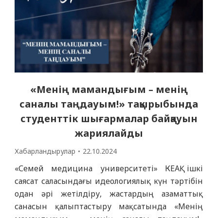
«Менің мамандығым – менің
саналы таңдауым!» тақырыбында
студенттік шығармалар байқауын
жариялайды
Хабарландырулар
22.10.2024
«Семей медицина университеті» КЕАҚ ішкі
саясат саласындағы идеологиялық күн тәртібін
одан әрі жетілдіру, жастардың азаматтық
санасын қалыптастыру мақсатында «Менің