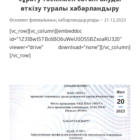
ақпаратты жариялайды: «Семей медицина
өткізу туралы хабарландыру
университеті» КеАҚ Павлодар филиалының
дербестендірілген…
Өскемен филиалының хабарландырулары
21.12.2023
[vc_row][vc_column][embeddoc
id=”1Z3IBwI5TBc6BO6uWeU0D55BZxoaRU320″
viewer=”drive” download=”none”][/vc_column]
[/vc_row]
Жел
20
2023