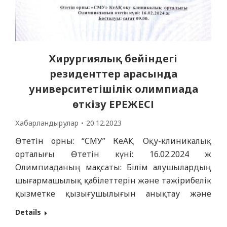
Хирургиялық бейіндегі
резиденттер арасында
университетішілік олимпиада
өткізу ЕРЕЖЕСІ
Хабарландырулар
20.12.2023
Өтетін орны: “СМУ” КеАҚ Оқу-клиникалық
орталығы Өтетін күні: 16.02.2024 ж
Олимпиаданың мақсаты: Білім алушылардың
шығармашылық қабілеттерін және тәжірибелік
қызметке қызығушылығын анықтау және
дамыту, дарынды жастарды қолдау үшін
Details
қажетті жағдайлар жасау, хирургиялық