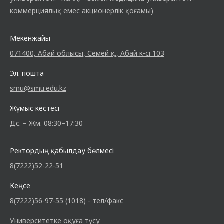
коммерциялық емес акционерлік қоғамы)
Мекенжайы
071400, Абай облысы, Семей қ., Абай к-сі 103
Эл. пошта
smu@smu.edu.kz
Жұмыс кестесі
Дс. – Жм. 08:30–17:30
Ректордың қабылдау бөлмесі
8(7222)52-22-51
Кеңсе
8(7222)56-97-55 (1018) - тел/факс
Университетке оқуға түсу