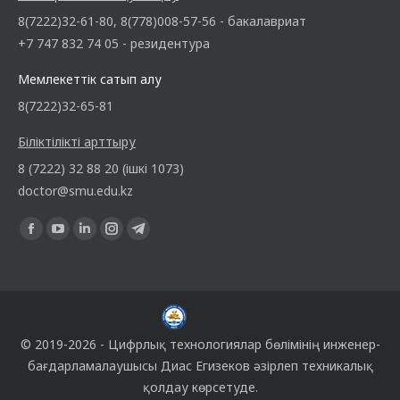
8(7222)32-61-80, 8(778)008-57-56 - бакалавриат
+7 747 832 74 05 - резидентура
Мемлекеттік сатып алу
8(7222)32-65-81
Біліктілікті арттыру
8 (7222) 32 88 20 (ішкі 1073)
doctor@smu.edu.kz
Find us on:
© 2019-2026 -
Цифрлық технологиялар бөлімінің
инженер-
бағдарламалаушысы
Диас Егизеков
әзірлеп техникалық
қолдау көрсетуде.