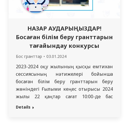
НАЗАР АУДАРЫҢЫЗДАР!
Босаған білім беру гранттарын
тағайындау конкурсы
Бос гранттар
03.01.2024
2023-2024 оқу жылының қысқы емтихан
сессиясының нәтижелері бойынша
босаған білім беру гранттарын беру
жөніндегі Ғылыми кеңес отырысы 2024
жылы 22 қаңтар сағат 10:00-де бас
ғимаратта үлкен конференция залында
Details
өтеді және ZOOM конференция
форматында (қашықтағы комиссия
мүшелері үшін) өтеді, сілтеме қосымша