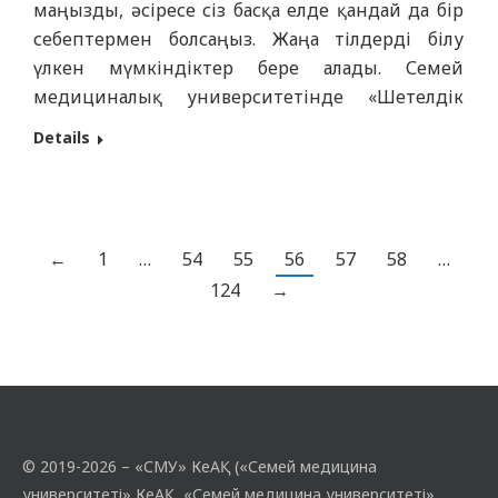
маңызды, әсіресе сіз басқа елде қандай да бір
себептермен болсаңыз. Жаңа тілдерді білу
үлкен мүмкіндіктер бере алады. Семей
медициналық университетінде «Шетелдік
студенттерге арналған сөйлеу клубы»
Details
студенттік клубы өз жұмысын бастады, онда
шетелдік студенттер біздің елде
тағылымдамадан өту үшін және күнделікті
қарым-қатынас үшін орыс тілін оқиды. Осы
←
1
…
54
55
56
57
58
…
үйірмеде сабақ өткізуге симуляциялық…
124
→
© 2019-2026 – «СМУ» КеАҚ («Семей медицина
университеті» КеАҚ, «Семей медицина университеті»