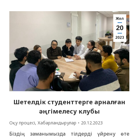
тәжірибе және жалпы медицина саласындағы
білім мен инновациялық технологияларды
жастар арасында тарату және насихаттау.
Жел
20
Олимпиаданың міндеттері: – бітіруші
мамандардың кәсіптік қызметке
2023
дайындығының жалпы деңгейін…
Шетелдік студенттерге арналған
әңгімелесу клубы
Оқу процесі
,
Хабарландырулар
20.12.2023
Біздің заманымызда тілдерді үйрену өте