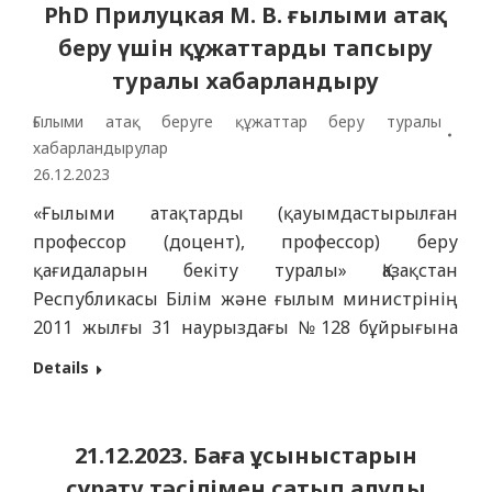
PhD Прилуцкая М. В. ғылыми атақ
ұсынылады. 2024 жылдың 19 қантарына
беру үшін құжаттарды тапсыру
босаған білім беру гранттарының саны:
Код Білім беру бағдарламалары…
туралы хабарландыру
Ғылыми атақ беруге құжаттар беру туралы
хабарландырулар
26.12.2023
«Ғылыми атақтарды (қауымдастырылған
профессор (доцент), профессор) беру
қағидаларын бекіту туралы» Қазақстан
Республикасы Білім және ғылым министрінің
2011 жылғы 31 наурыздағы №128 бұйрығына
сәйкес толықтырулар мен өзгертулермен
Details
Қазақстан Республикасы Ғылым және жоғары
білім Министрінің м.а. 09.01.2023 жылғы №7
бұйрығына сай «Семей медицина
21.12.2023. Баға ұсыныстарын
университеті» КеАҚ өтініш беруші туралы
сұрату тәсілімен сатып алуды