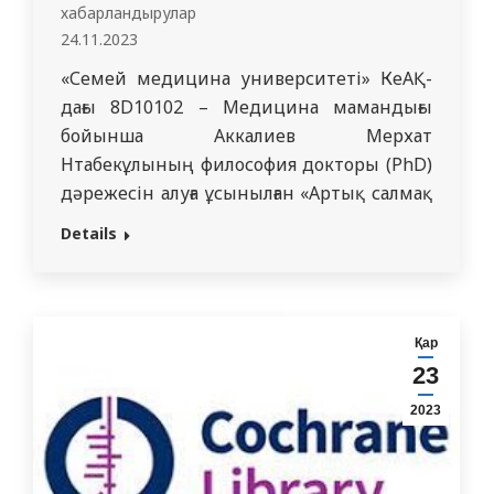
ғылымдарының…
хабарландырулар
24.11.2023
«Семей медицина университеті» КеАҚ-
дағы 8D10102 – Медицина мамандығы
бойынша Аккалиев Мерхат
Нтабекұлының философия докторы (PhD)
дәрежесін алуға ұсынылған «Артық салмақ
кезінде қазақ популяциясының ер
Details
адамдарының жасына байланысты
гипогонадизмнің дамуының
молекулярлы-генетикалық
факторлардың рөлі» тақырыбындағы
Қар
диссертациясы қорғалады. Диссертация
23
«Семей медицина университеті» КеАҚ
2023
хирургиялық пәндер кафедрасының
базасында орындалды. Қорғау орыс
тілінде өтеді. Ғылыми кеңесшілер: