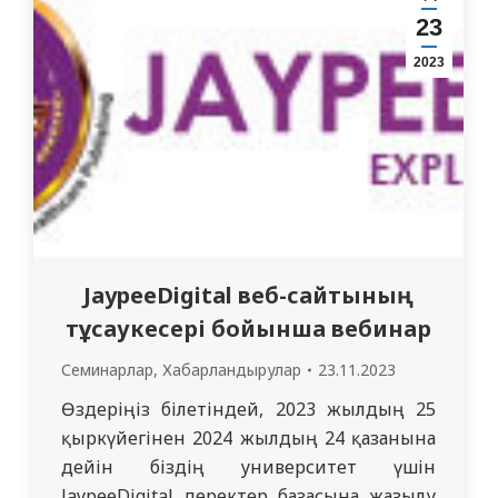
23
2023
JaypeeDigital веб-сайтының
тұсаукесері бойынша вебинар
Семинарлар
,
Хабарландырулар
23.11.2023
Өздеріңіз білетіндей, 2023 жылдың 25
қыркүйегінен 2024 жылдың 24 қазанына
дейін біздің университет үшін
JaypeeDigital деректер базасына жазылу