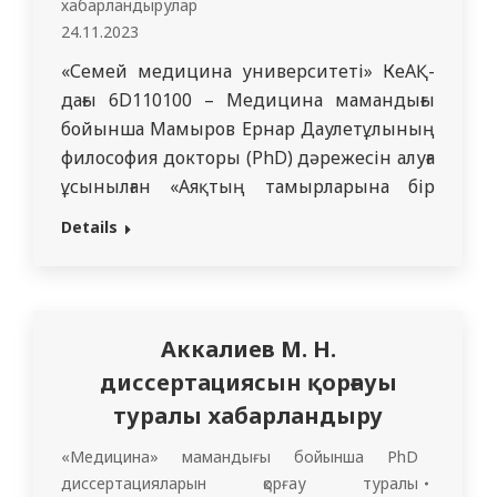
хабарландырулар
24.11.2023
«Семей медицина университеті» КеАҚ-
дағы 6D110100 – Медицина мамандығы
бойынша Мамыров Ернар Даулетұлының
философия докторы (PhD) дәрежесін алуға
ұсынылған «Аяқтың тамырларына бір
жақты операцияларда жұлын
Details
анестезиясының оңтайландыру»
тақырыбындағы диссертациясы
қорғалады. Диссертация «Семей
медицина университеті» КеАҚ
Аккалиев М. Н.
госпитальдық хирургия, анестезиология
диссертациясын қорғауы
және реаниматология кафедрасының
туралы хабарландыру
базасында орындалды. Қорғау орыс
тілінде өтеді. Ғылыми кеңесшілер:
«Медицина» мамандығы бойынша PhD
Сыздықбаев Марат Келісұлы – медицина
диссертацияларын қорғау туралы