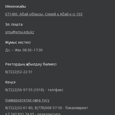
Мекенжайы
071400, Абай облысы, Семей қ., Абай к-сі 103
Эл. пошта
smu@smu.edu.kz
Жұмыс кестесі
Дс. – Жм. 08:30–17:30
Ректордың қабылдау бөлмесі
8(7222)52-22-51
Кеңсе
8(7222)56-97-55 (1018) - тел/факс
Университетке оқуға түсу
8(7222)32-61-80, 8(778)008-57-56 - бакалавриат
+7 747 832 74 05 - резидентура