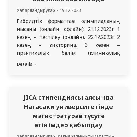
Хабарландырулар
19.12.2023
Гибридтік форматтағы олимпиаданың
нысаны (онлайн, офлайн): 21.12.2023г 1
кезең – тестілеу (онлайн). 22.12.2023г 2
кезең – викторина, 3 кезең –
практикалық бөлім (клиникалық
жағдайлар) (офлайн).
Details
Ұйымдастырушылар: Ішкі аурулар және
ревматология кафедрасы.
Қатысушылар: Факультет – Жалпы
медицина, 4 курс, ағылшын тілі.
JICA стипендиясы аясында
Өтінімдер вотсаппқа жіберілсін
Нагасаки университетінде
87715376060
магистратураға түсуге
өтінімдер қабылдау
Хабарландырулар
,
Халықаралық ынтымақтастық