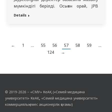
мүмкіндігі берілді. Осыған орай, JPB
компаниясы барлық студенттер мен
Details
оқытушылар құрамын 25 қараша күні сағат
13:00-де JaypeeDigital веб-сайтының
тұсаукесері бойынша ZOOM вебинарына
шақырады (барлық медициналық
мамандықтар бойынша ағылшын
←
1
…
55
56
57
58
59
…
тіліндегі 3847 электронды оқулықтар
124
→
мен кітаптарға қол жеткізу, 11276…
© 2019-2026 – «СМУ» КеАҚ («Семей медицина
университеті» КеАҚ, «Семей медицина университеті»
коммерциялық емес акционерлік қоғамы)