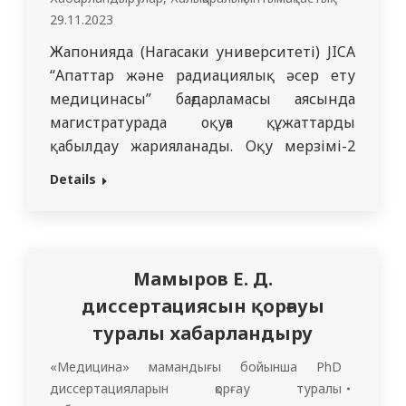
29.11.2023
Жапонияда (Нагасаки университеті) JICA
“Апаттар және радиациялық әсер ету
медицинасы” бағдарламасы аясында
магистратурада оқуға құжаттарды
қабылдау жарияланады. Оқу мерзімі-2
жыл, оқу басталуы-2024 жылдың қазан
Details
айы. Қатысуға «СМУ» КеАҚ соңғы курс
студенттері, интерндер, резиденттер,
оқытушылар құрамы және АУП өтініш
бере алады. Шәкіртақы конкурсына
Мамыров Е. Д.
қатысуға өтінім беру үшін 2023 жылдың
диссертациясын қорғауы
25 желтоқсанына дейін
туралы хабарландыру
smu.partnership@smu.edu.kz электрондық
поштасына байланыс…
«Медицина» мамандығы бойынша PhD
диссертацияларын қорғау туралы