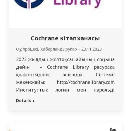
Аукенов Нурлан Ерденұлы…
Cochrane кітапханасы
Оқу процесі
,
Хабарландырулар
23.11.2023
2023 жылдың желтоқсан айының соңына
дейін – Cochrane Library ресурсқа
қолжетімділік ашылды. Сілтеме
мекенжайы: http://cochranelibrary.com
Институттық логин мен парольді
пайдаланып университеттің IP
Details
мекенжайлары немесе қашықтан қол
жеткізу (кез келген гаджеттен) арқылы
кіру: логин: Semeymed құпия сөз:
Wiley12345
Қар