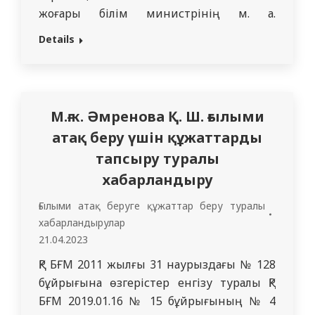
жоғары білім министрінің м. а.
Бұйрығының ережесін толықтыруына
Details
сәйкес, ҚР БҒМ 2015 жылғы 15 маусымдағы
№ 380 “Қауымдастырылған профессор
(доцент), профессор) ғылыми атақтар
беру қағидаларын бекіту туралы”
М.ғ.к. Әмренова Қ. Ш. ғылыми
бұйрығының…
атақ беру үшін құжаттарды
тапсыру туралы
хабарландыру
Ғылыми атақ беруге құжаттар беру туралы
хабарландырулар
21.04.2023
ҚР БҒМ 2011 жылғы 31 наурыздағы № 128
бұйрығына өзгерістер енгізу туралы ҚР
БҒМ 2019.01.16 № 15 бұйрығының № 4