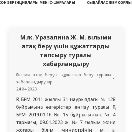
 КОНФЕРЕНЦИЯЛАРЫ МЕН ІС-ШАРАЛАРЫ
СЫБАЙЛАС ЖЕМҚОРЛЫ
М.ғ.к. Уразалина Ж. М. ғылыми
атақ беру үшін құжаттарды
тапсыру туралы
хабарландыру
Ғылыми атақ беруге құжаттар беру туралы
хабарландырулар
24.04.2023
ҚР БҒМ 2011 жылғы 31 наурыздағы № 128
бұйрығына өзгерістер енгізу туралы ҚР
БҒМ 2019.01.16 № 15 бұйрығының № 4
тармағы, 09.01.2023 ж. № 7 ғылым және
жоғары білім министрінің м. а.