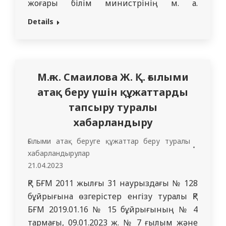
жоғары білім министрінің м. а.
Бұйрығының ережесін толықтыруына
Details
сәйкес, ҚР БҒМ 2015 жылғы 15 маусымдағы
№ 380 “Қауымдастырылған профессор
(доцент), профессор) ғылыми атақтар
беру қағидаларын бекіту туралы”
М.ғ.к. Смаилова Ж. Қ. ғылыми
бұйрығының…
атақ беру үшін құжаттарды
тапсыру туралы
хабарландыру
Ғылыми атақ беруге құжаттар беру туралы
хабарландырулар
21.04.2023
ҚР БҒМ 2011 жылғы 31 наурыздағы № 128
бұйрығына өзгерістер енгізу туралы ҚР
БҒМ 2019.01.16 № 15 бұйрығының № 4
тармағы, 09.01.2023 ж. № 7 ғылым және