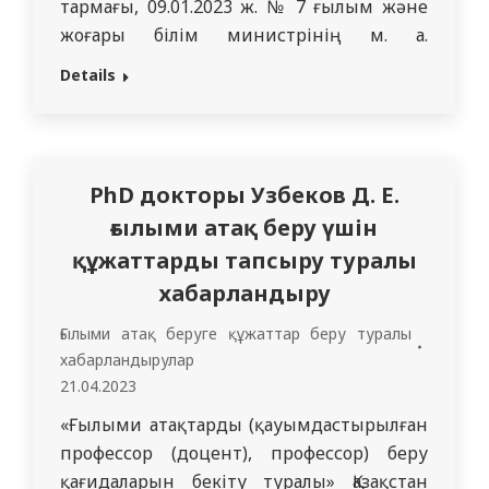
тармағы, 09.01.2023 ж. № 7 ғылым және
жоғары білім министрінің м. а.
Бұйрығының ережесін толықтыруына
Details
сәйкес, ҚР БҒМ 2015 жылғы 15 маусымдағы
№ 380 “Қауымдастырылған профессор
(доцент), профессор) ғылыми атақтар
беру қағидаларын бекіту туралы”
PhD докторы Узбеков Д. Е.
бұйрығының…
ғылыми атақ беру үшін
құжаттарды тапсыру туралы
хабарландыру
Ғылыми атақ беруге құжаттар беру туралы
хабарландырулар
21.04.2023
«Ғылыми атақтарды (қауымдастырылған
профессор (доцент), профессор) беру
қағидаларын бекіту туралы» Қазақстан