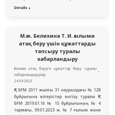
Бұйрығының ережесін толықтыруына
Details
сәйкес, ҚР БҒМ 2015 жылғы 15 маусымдағы
№ 380 “Қауымдастырылған профессор
(доцент), профессор) ғылыми атақтар
беру қағидаларын бекіту туралы”
М.ғ.к. Белихина Т. И. ғылыми
бұйрығының…
атақ беру үшін құжаттарды
тапсыру туралы
хабарландыру
Ғылыми атақ беруге құжаттар беру туралы
хабарландырулар
24.04.2023
ҚР БҒМ 2011 жылғы 31 наурыздағы № 128
бұйрығына өзгерістер енгізу туралы ҚР
БҒМ 2019.01.16 № 15 бұйрығының № 4
тармағы, 09.01.2023 ж. № 7 ғылым және