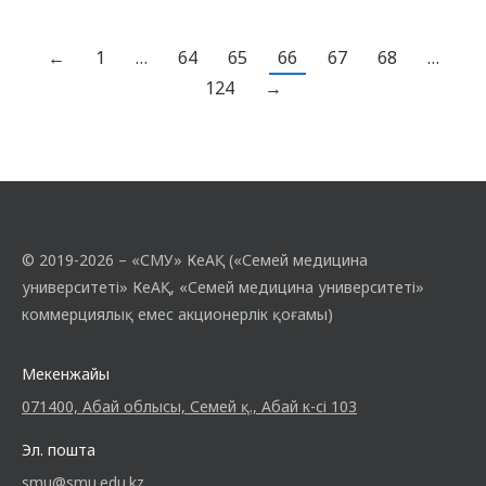
←
1
…
64
65
66
67
68
…
124
→
© 2019-2026 – «СМУ» КеАҚ («Семей медицина
университеті» КеАҚ, «Семей медицина университеті»
коммерциялық емес акционерлік қоғамы)
Мекенжайы
071400, Абай облысы, Семей қ., Абай к-сі 103
Эл. пошта
smu@smu.edu.kz