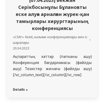
[07.04.2023] Бекжан
Серікбосынұлы Бұлановты
еске алуға арналған жүрек-қан
тамырлары хирургтарының
конференциясы
«СМУ» КеАҚ ғылыми конференциялары мен іс-
шаралары
20.04.2023
Ақпараттық хаттар (папканы ашу)
Конференция бағдарламасы (файлды
ашу) Тезистер жинағы (файлды ашу)
[/vc_column_text][/vc_column][/vc_row]
Details