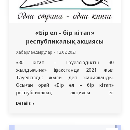
«Бір ел – бір кітап»
республикалық акциясы
Хабарландырулар
12.02.2021
«30 кітап – Тәуелсіздіктің 30
жылдығына» Қазақстанда 2021 жыл
Тәуелсіздік жылы деп жарияланды.
Осыған орай «Бір ел – бір кітап»
республикалық акциясы ел
тәуелсіздігінің 30 жылдығына арналған.
Details
Осы акция аясында «30 кітап –
Тәуелсіздіктің 30 жылдығына» атты
танымал қазақстандық авторлардың