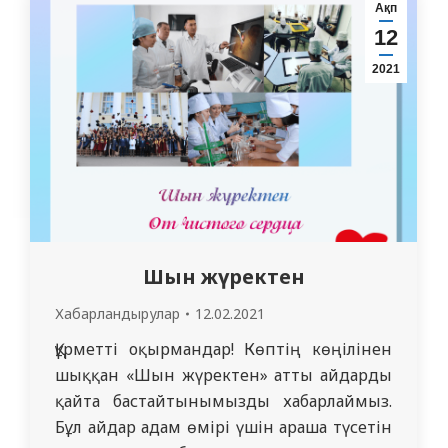
поэзия, проза, драматургия, балалар
Ақп
әдебиеті және аударма саласындағы 30
12
үздік шығармасы жалпыхалықтық оқуға
2021
іріктелді. Поэзия: Мұқағали…
Шын жүректен
Хабарландырулар
12.02.2021
Құрметті оқырмандар! Көптің көңілінен
шыққан «Шын жүректен» атты айдарды
қайта бастайтынымызды хабарлаймыз.
Бұл айдар адам өмірі үшін араша түсетін