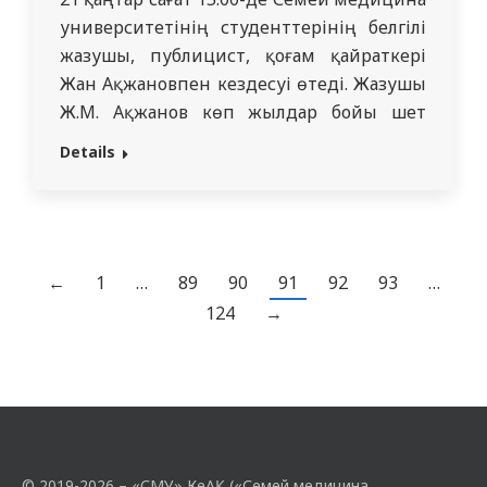
университетінің студенттерінің белгілі
жазушы, публицист, қоғам қайраткері
Жан Ақжановпен кездесуі өтеді. Жазушы
Ж.М. Ақжанов көп жылдар бойы шет
мемлекеттерде тұрған. Жазушылыққа
Details
бала кезінен зейін қойған. Жан мырза
итальян, малай, ағылшын, тай, орыс,
қазақ тілдерін жетік меңгерген азамат.
Қазіргі таңда бірқатар кітаптардың
авторы, мысалы, «Сладкий дождь»,
←
1
…
89
90
91
92
93
…
«Солнце улыбнется тебе», «Сенің…
124
→
© 2019-2026 – «СМУ» КеАҚ («Семей медицина