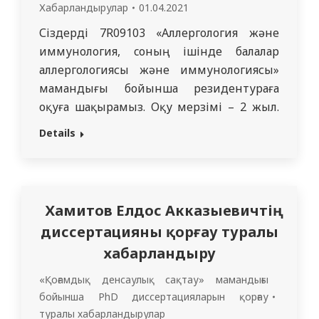
Хабарландырулар
01.04.2021
Сіздерді 7R09103 «Аллергология және
иммунология, cоның ішінде балалар
аллергологиясы және иммунологиясы»
мамандығы бойынша резидентураға
оқуға шақырамыз. Оқу мерзімі – 2 жыл.
Мамандық 2019 жылы білім сапасын
Details
қамтамасыз ету бойынша тәуелсіз
агенттікпен аккредитациядан өтті.
Аллергология мен иммунологияны
зерттеудің өзектілігі Қазақстан халқы
Хамитов Елдос Акказыевичтің
арасында осы патологияның өсуімен
диссертацияны қорғау туралы
байланысты. Дүниежүзілік денсаулық
хабарландыру
сақтау ұйымының болжамы бойынша XXI
ғасырда аллергиялық және…
«Қоғамдық денсаулық сақтау» мамандығы
бойынша PhD диссертацияларын қорғау
туралы хабарландырулар