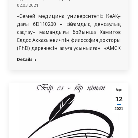
02.03.2021
«Семей медицина университеті» КеАҚ –
дағы 6D110200 – «Қоғамдық денсаулық
сақтау» мамандығы бойынша Хамитов
Елдос Акказыевичтің философия докторы
(PhD) дәрежесін алуға ұсынылған «АМСК
деңгейінде дәнекер тінінің жүйелі
Details
ауруларымен науқастанғандардың
диспансеризациясының
ұйымдастырушы – әдістемелік
аспектілерінің ғылыми негіздемесі»
Ақп
тақырыбында диссертациясы қорғалады.
12
Диссертация «Семей медицина
2021
университеті» КеАҚ Қоғамдық денсаулық
кафедрасының базасында орындалды.
Қорғау қазақ тілінде өтеді. Рецензенттер:
…