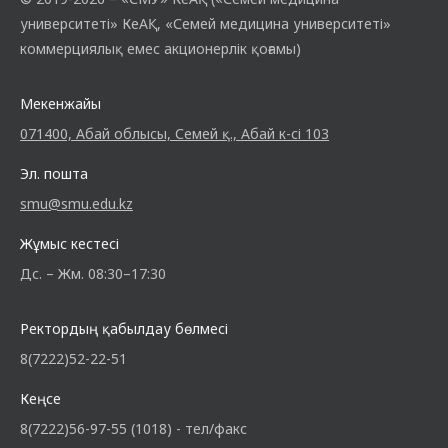
университеті» КеАҚ, «Семей медицина университеті»
коммерциялық емес акционерлік қоғамы)
Мекенжайы
071400, Абай облысы, Семей қ., Абай к-сі 103
Эл. пошта
smu@smu.edu.kz
Жұмыс кестесі
Дс. – Жм. 08:30–17:30
Ректордың қабылдау бөлмесі
8(7222)52-22-51
Кеңсе
8(7222)56-97-55 (1018) - тел/факс