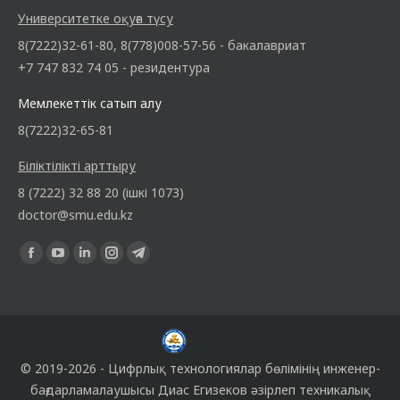
Университетке оқуға түсу
8(7222)32-61-80, 8(778)008-57-56 - бакалавриат
+7 747 832 74 05 - резидентура
Мемлекеттік сатып алу
8(7222)32-65-81
Біліктілікті арттыру
8 (7222) 32 88 20 (ішкі 1073)
doctor@smu.edu.kz
Find us on:
© 2019-2026 -
Цифрлық технологиялар бөлімінің
инженер-
бағдарламалаушысы
Диас Егизеков
әзірлеп техникалық