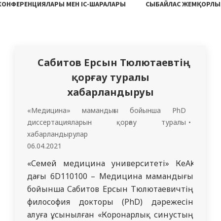
 КОНФЕРЕНЦИЯЛАРЫ МЕН ІС-ШАРАЛАРЫ
СЫБАЙЛАС ЖЕМҚОРЛЫ
Сабитов Ерсын Тюлютаевтің
қорғау туралы
хабарландыруы
«Медицина» мамандығы бойынша PhD
диссертацияларын қорғау туралы
хабарландырулар
06.04.2021
«Семей медицина университеті» КеАҚ-
дағы 6D110100 – Медицина мамандығы
бойынша Сабитов Ерсын Тюлютаевичтің
философия докторы (PhD) дәрежесін
алуға ұсынылған «Коронарлық синустың