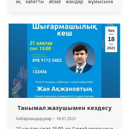
ақ халатты абзал жандар жұмысына
арналған. Ең ізгі және мәртебелі
мамандық иелеріне айтар алғысыңыз
болса, сізді асыға күтеміз! Ол үшін бастан
өткен
Қаң
18
оқиғаңызды pr@smu.edu.kz поштасына
жолдаңыз.
2021
Танымал жазушымен кездесу
Хабарландырулар
18.01.2021
21 қаңтар сағат 15:00-де Семей медицина