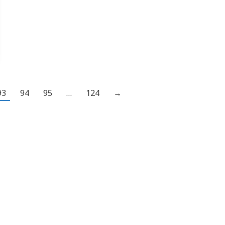
(14.00.22 – травматология),…
93
94
95
…
124
→