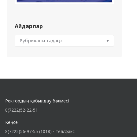
Айдарлар
Ректордың қабылдау бөлмесі
8(7222)52-22-51
Кеңсе
8(7222)56-97-55 (1018) - тел/факс