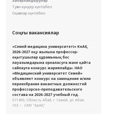
Хабарландырулар
Туған күндер күнтізбесі
Оқиғалар күнтізбесі
Соңғы вакансиялар
«Семей медицина университеті» КеАҚ
2026-2027 оқу жылына профессор-
оқытушылар құрамының бос
лауазымдарына орналасуға және қайта
сайлауға конкурс жариялайды. НАО
«Медицинский университет Семей»
объявляет конкурс на замещение и/или
переизбрание вакантных должностей
профессорско-преподавательского
состава на 2026-2027 учебный год.
071400, Область Абай, г. Семей, ул. Абая,
103
СМУ "ҚеАҚ"