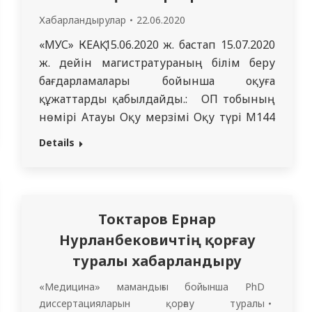
Хабарландырулар
22.06.2020
«МУС» КЕАҚ 15.06.2020 ж. бастап 15.07.2020
ж. дейін магистратураның білім беру
бағдарламалары бойынша оқуға
құжаттарды қабылдайды.: ОП тобының
нөмірі Атауы Оқу мерзімі Оқу түрі M144
7М10105 – Медицина 2 ақылы 7М10106 –
Details
Медицина 1 ақылы M140 7М10107 –
Қоғамдық денсаулық сақтау 2 ақылы/грант
7М10108 – Қоғамдық денсаулық сақтау 1
ақылы/грант M145 7М10109 –
Токтаров Ернар
Медициналық-профилактикалық…
Нурланбековичтің қорғау
туралы хабарландыру
«Медицина» мамандығы бойынша PhD
диссертацияларын қорғау туралы