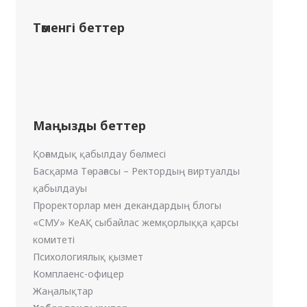
Төменгі беттер
Маңызды беттер
Қоғамдық қабылдау бөлмесі
Басқарма Төрағасы – Ректордың виртуалды
қабылдауы
Проректорлар мен декандардың блогы
«СМУ» КеАҚ сыбайлас жемқорлыққа қарсы
комитеті
Психологиялық қызмет
Комплаенс-офицер
Жаңалықтар