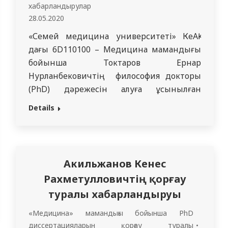
хабарландырулар
28.05.2020
«Семей медицина университеті» КеАҚ-
дағы 6D110100 – Медицина мамандығы
бойынша Токтаров Ернар
Нурланбековичтің философия докторы
(PhD) дәрежесін алуға ұсынылған
«Асықты жіліктің диафизінің тұрақсыз
Details
сынықтарын эластикалық стерженьмен
сүйекішілік құлыптамалы
остеосинтездеу» тақырыбындағы
диссертациясы қорғалады. Диссертация
Акильжанов Кенес
«Семей медицина университеті» КеАҚ-
Рахметулловичтің қорғау
нда ортопедиялық хирургия
туралы хабарландыруы
кафедрасында орындалды. Қорғау орыс
тілінде өтеді. Рецензенттер: Тулеубаев
«Медицина» мамандығы бойынша PhD
Берик Еркебуланович – медицина
диссертацияларын қорғау туралы