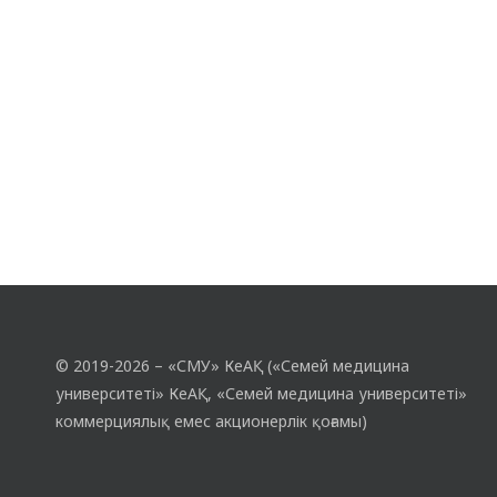
© 2019-2026 – «СМУ» КеАҚ («Семей медицина
университеті» КеАҚ, «Семей медицина университеті»
коммерциялық емес акционерлік қоғамы)