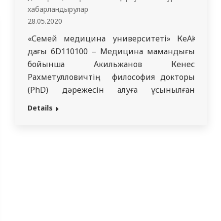
ғылымдарының докторы…
хабарландырулар
28.05.2020
«Семей медицина университеті» КеАҚ-
дағы 6D110100 – Медицина мамандығы
бойынша Акильжанов Кенес
Рахметулловичтің философия докторы
(PhD) дәрежесін алуға ұсынылған
«Пателлофеморалды қақсау синдромы
Details
кезіндегі хирургиялық емдеуді
оңтайландыру» тақырыбындағы
диссертациясы қорғалады. Диссертация
«Семей медицина университеті» КеАҚ-
нда ортопедиялық хирургия
кафедрасында орындалды. Қорғау орыс
тілінде өтеді. Рецензенттер:
Раймагамбетов Ерик Канатович –
медицина ғылымдарының кандидаты