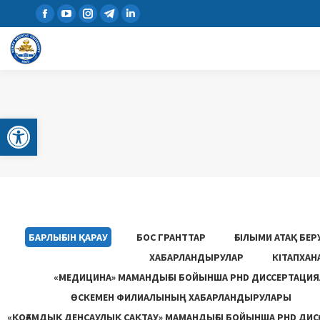
Open toolbar
БАРЛЫҒЫН ҚАРАУ
БОС ГРАНТТАР
ҒЫЛЫМИ АТАҚ БЕ
ХАБАРЛАНДЫРУЛАР
КІТАПХА
«МЕДИЦИНА» МАМАНДЫҒЫ БОЙЫНША PHD ДИССЕРТАЦИЯ
ӨСКЕМЕН ФИЛИАЛЫНЫҢ ХАБАРЛАНДЫРУЛАРЫ
«ҚОҒАМДЫҚ ДЕНСАУЛЫҚ САҚТАУ» МАМАНДЫҒЫ БОЙЫНША PHD ДИС