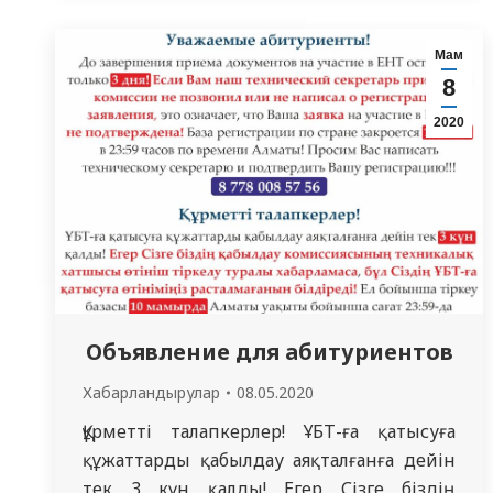
байқау тестілеуі. «СМУ» КеАҚ
магистратураға түсу кезінде қандай
Мам
емтихандар тапсыру керек?
8
Магистратураның әрбір мамандығы
2020
бойынша қандай бейіндік пәндерді
тапсыру керек? Осы және…
Объявление для абитуриентов
Хабарландырулар
08.05.2020
Құрметті талапкерлер! ҰБТ-ға қатысуға
құжаттарды қабылдау аяқталғанға дейін
тек 3 күн қалды! Егер Сізге біздің