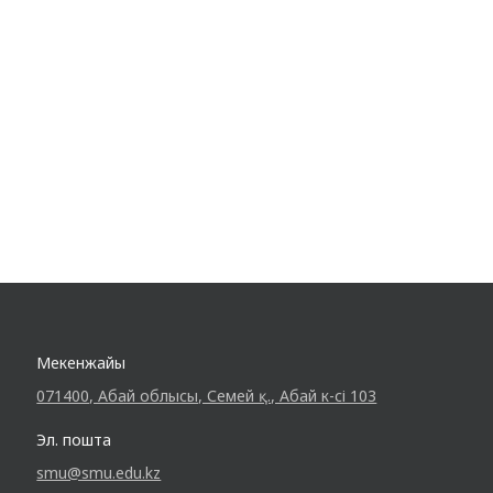
Мекенжайы
071400, Абай облысы, Семей қ., Абай к-сі 103
Эл. пошта
smu@smu.edu.kz