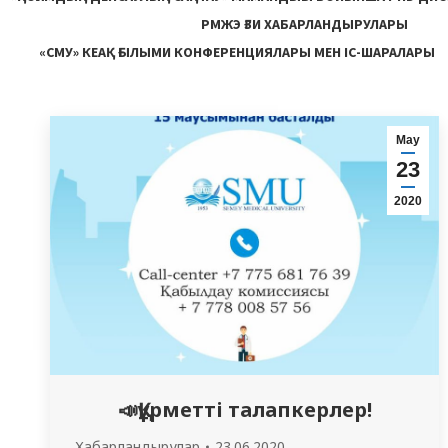
РМЖЭ ҒЗИ ХАБАРЛАНДЫРУЛАРЫ
«СМУ» КЕАҚ ҒЫЛЫМИ КОНФЕРЕНЦИЯЛАРЫ МЕН ІС-ШАРАЛАРЫ
Мау
23
2020
📣Құрметті талапкерлер!
Хабарландырулар
23.06.2020