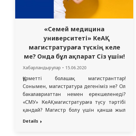
«Семей медицина
университеті» КеАҚ
магистратураға түскің келе
ме? Онда бұл ақпарат Сіз үшін!
Хабарландырулар
15.06.2020
Құрметті болашақ магистранттар!
Сонымен, магистратура дегеніміз не? Ол
бакалавриаттан немен ерекшеленеді?
«СМУ» КеАҚ магистратураға түсу тәртібі
қандай? Магистр болу үшін қанша жыл
оқу керек? Гранттар, соңғы жаңалықтар
Details
мен өзгерістер. Мамандықтар,
магистратура бағдарламалары және