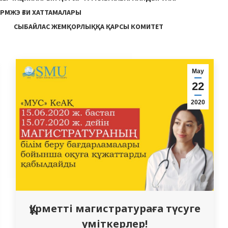
РМЖЭ ҒЗИ ХАТТАМАЛАРЫ
СЫБАЙЛАС ЖЕМҚОРЛЫҚҚА ҚАРСЫ КОМИТЕТ
Мау
22
2020
Құрметті магистратураға түсуге
үміткерлер!