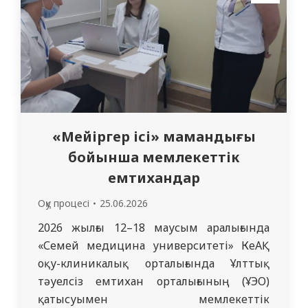
гигиенасының негізгі қағидаларын, жеке
бас гигиенасы ережелерін,
инфекциялардың…
«Мейіргер ісі» мамандығы
бойынша мемлекеттік
емтихандар
Оқу процесі
25.06.2026
2026 жылғы 12–18 маусым аралығында
«Семей медицина университеті» КеАҚ
оқу-клиникалық орталығында Ұлттық
тәуелсіз емтихан орталығының (ҰЭО)
қатысуымен мемлекеттік