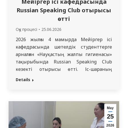
Мейіргер ісі кафедрасында
Russian Speaking Club отырысы
өтті
Оқу процесі
25.06.2026
2026 жылғы 4 мамырда Мейіргер ісі
кафедрасында шетелдік студенттерге
арналған «Науқастың жалпы гигиенасы»
тақырыбында Russian Speaking Club
кезекті отырысы өтті. Іс-шараның
мақсаты – студенттердің орыс тілінде
Details
еркін сөйлеу дағдыларын дамыту, сөздік
қорын кеңейту және кәсіби
медициналық терминологияны қолдана
отырып коммуникативтік құзыреттілігін
Мау
жетілдіру. Кездесу барысында
25
қатысушылар науқастың жалпы
2026