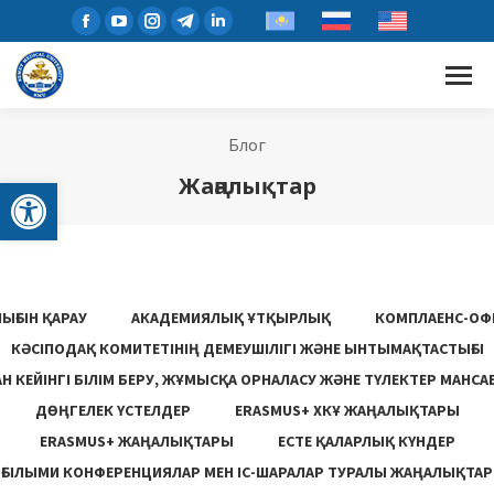
Блог
Open toolbar
Жаңалықтар
ЫҒЫН ҚАРАУ
АКАДЕМИЯЛЫҚ ҰТҚЫРЛЫҚ
КОМПЛАЕНС-ОФ
КӘСІПОДАҚ КОМИТЕТІНІҢ ДЕМЕУШІЛІГІ ЖӘНЕ ЫНТЫМАҚТАСТЫҒЫ
 КЕЙІНГІ БІЛІМ БЕРУ, ЖҰМЫСҚА ОРНАЛАСУ ЖƏНЕ ТҮЛЕКТЕР МАНСА
ДӨҢГЕЛЕК ҮСТЕЛДЕР
ERASMUS+ ХКҰ ЖАҢАЛЫҚТАРЫ
ERASMUS+ ЖАҢАЛЫҚТАРЫ
ЕСТЕ ҚАЛАРЛЫҚ КҮНДЕР
ҒЫЛЫМИ КОНФЕРЕНЦИЯЛАР МЕН ІС-ШАРАЛАР ТУРАЛЫ ЖАҢАЛЫҚТАР