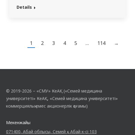
емтихандардың I–II кезеңдері өткізілді.
Details
Мемлекеттік емтихандарға 10 айлық оқу
мерзімі бойынша білім алатын «Мейіргер
ісі» мамандығының №108, 109, 110, 111,
112, 113 топтарының студенттері,
сондай-ақ 401-топ студенттері қатысты.
1
2
3
4
5
…
114
→
Емтихандар студенттердің мейіргерлік
қызмет саласында кәсіби қызметті
жүзеге асыруға…
© 2019-2026 – «СМУ» КеАҚ («Семей медицина
университеті» КеАҚ, «Семей медицина университеті»
коммерциялық емес акционерлік қоғамы)
Мекенжайы
071400, Абай облысы, Семей қ., Абай к-сі 103