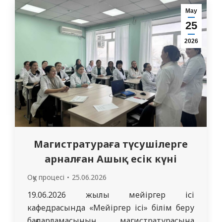
мамандығының екінші курс
Мау
резиденттеріне арналған «Ұрық
25
кардиотокографиясы» тақырыбында
2026
жазғы мектеп өткізді. Мектеп аралас
форматта өтті: Өскемен резиденттеріне
оффлайн және Семей…
Магистратураға түсушілерге
арналған Ашық есік күні
Оқу процесі
25.06.2026
19.06.2026 жылы мейіргер ісі
кафедрасында «Мейіргер ісі» білім беру
бағдарламасының магистратурасына