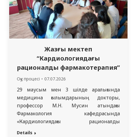
Жазғы мектеп
“Кардиологиядағы
рационалды фармакотерапия”
Оқу процесі
07.07.2026
29 маусым мен 3 шілде аралығында
медицина ғылымдарының докторы,
профессор М.Н. Мусин атындағы
Фармакология кафедрасында
«Кардиологиядағы рационалды
фармакотерапия» атты Жазғы мектеп
Details