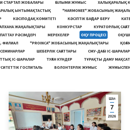
И СТАРТАП ЖОБАЛАРЫ
ҒЫЛЫМИ ЖҰМЫС
ХАЛЫҚАРАЛЫҚ 
АРАЛЫҚ ЫНТЫМАҚТАСТЫҚ
"HARMONEE" ЖОБАСЫНЫҢ ЖАҢАЛ
Р
КӘСІПОДАҚ КОМИТЕТІ
КӘСІПТІК БАҒДАР БЕРУ
КАТ
ТАПХАНА ЖАҢАЛЫҚТАРЫ
КОНКУРСТАР
КУРАТОРЛЫҚ САҒАТ
ПАТТАУ РӘСІМДЕРІ
МЕРЕКЕЛЕР
ОҚУ ПРОЦЕСІ
ОҚУШ
. ФИЛИАЛ
"PROINCA" ЖОБАСЫНЫҢ ЖАҢАЛЫҚТАРЫ
ҚОҒА
СЕМИНАРЛАР
ШЕБЕРЛІК САҒАТТАРЫ
СМУ-ДАҒЫ ІС-ШАРАЛАР
ТТЫҚ ІС-ШАРАЛАР
ТУҒАН КҮНДЕР
ТҰРАҚТЫ ДАМУ МАҚСА
СИТЕТТІК ГОСПИТАЛЬ
ВОЛОНТЕРЛІК ЖҰМЫС
ЖҰМЫСПЕН
Шіл
7
2026