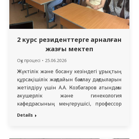
2 курс резиденттерге арналған
жазғы мектеп
Оқу процесі
25.06.2026
Жүктілік және босану кезіндегі ұрықтың
құрсақішілік жағдайын бағалау дағдыларын
жетілдіру үшін А.А. Козбагаров атындағы
акушерлік және гинекология
кафедрасының меңгерушісі, профессор
Гульяш Алтынғазықызы Танышева 2026
Details
жылдың 25 мамырынан бастап 30
мамырына дейін СМУ-ң Өскемен
филиалында акушерлік-гинекология