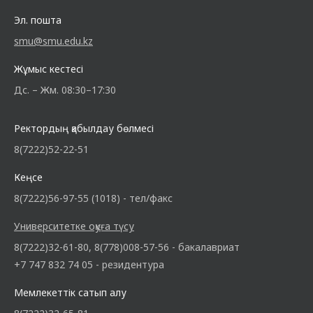
Эл. пошта
smu@smu.edu.kz
Жұмыс кестесі
Дс. – Жм. 08:30–17:30
Ректордың қабылдау бөлмесі
8(7222)52-22-51
Кеңсе
8(7222)56-97-55 (1018) - тел/факс
Университетке оқуға түсу
8(7222)32-61-80, 8(778)008-57-56 - бакалавриат
+7 747 832 74 05 - резидентура
Мемлекеттік сатып алу