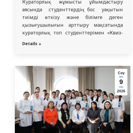
Кураторлық жұмысты ұйымдастыру
аясында студенттердің бос уақытын
тиімді өткізу және білімге деген
қызығушылығын арттыру мақсатында
кураторлық топ студенттерімен «Квиз-
плиз!» командалық-интеллектуалдық
Details
ойыны өткізілді. Іс-шараны мен,
Мукашева Гүлбаршын Дарынқызы,
кураторлық топ 2213 студенттерімен
бірге 2025 жылғы 10 қазанда
Сәу
ұйымдастырдым. Ойын барысында
9
жалпы эрудиция, логикалық ойлау және
2026
медицина саласына қатысты білімді
қамтитын сұрақтар мен тапсырмалар
ұсынылды. Студенттер команда…