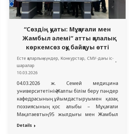
“Сөздің қуаты: Мұқағали мен
Жамбыл әлемі” атты қалалық
көркемсөз оқу байқауы өтті
Есте қаларлық күндер
,
Конкурстар
,
СМУ-дағы іс-
шаралар
10.03.2026
04.03.2026 ж. Семей медицина
университетінің Жалпы білім беру пәндер
кафедрасының ұйымдастыруымен қазақ
поэзиясының қос алыбы – Мұқағали
Мақатаевтың 95 жылдығы мен Жамбыл
Жабаевтың 180 жылдығына арналған
Details
«Сөздің қуаты: Мұқағали мен Жамбыл