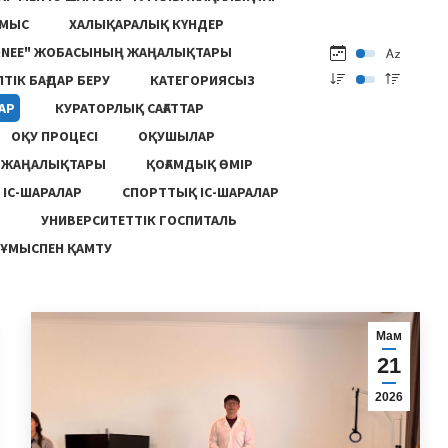
ҰМЫС
ХАЛЫҚАРАЛЫҚ КҮНДЕР
ONEE" ЖОБАСЫНЫҢ ЖАҢАЛЫҚТАРЫ
ПТІК БАҒДАР БЕРУ
КАТЕГОРИЯСЫЗ
АР
КУРАТОРЛЫҚ САҒАТТАР
ОҚУ ПРОЦЕСІ
ОҚУШЫЛАР
Ң ЖАҢАЛЫҚТАРЫ
ҚОҒАМДЫҚ ӨМІР
 ІС-ШАРАЛАР
СПОРТТЫҚ ІС-ШАРАЛАР
Ы
УНИВЕРСИТЕТТІК ГОСПИТАЛЬ
ҰМЫСПЕН ҚАМТУ
Мам
21
2026