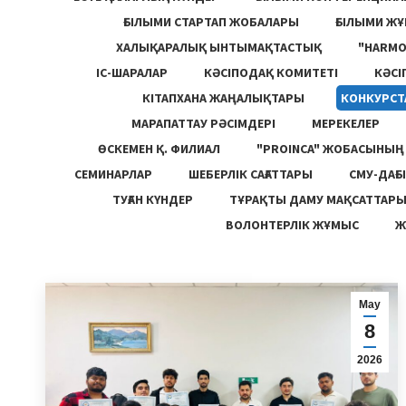
ҒЫЛЫМИ СТАРТАП ЖОБАЛАРЫ
ҒЫЛЫМИ Ж
ХАЛЫҚАРАЛЫҚ ЫНТЫМАҚТАСТЫҚ
"HARM
ІС-ШАРАЛАР
КӘСІПОДАҚ КОМИТЕТІ
КӘСІ
КІТАПХАНА ЖАҢАЛЫҚТАРЫ
КОНКУРСТ
МАРАПАТТАУ РӘСІМДЕРІ
МЕРЕКЕЛЕР
ӨСКЕМЕН Қ. ФИЛИАЛ
"PROINCA" ЖОБАСЫНЫ
СЕМИНАРЛАР
ШЕБЕРЛІК САҒАТТАРЫ
СМУ-ДАҒЫ
ТУҒАН КҮНДЕР
ТҰРАҚТЫ ДАМУ МАҚСАТТАР
ВОЛОНТЕРЛІК ЖҰМЫС
Ж
Мау
8
2026