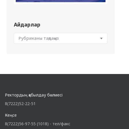
Айдарлар
Ректордың қабылдау бөлмесі
8(7222)52-22-51
Кеңсе
8(7222)56-97-55 (1018) - тел/факс