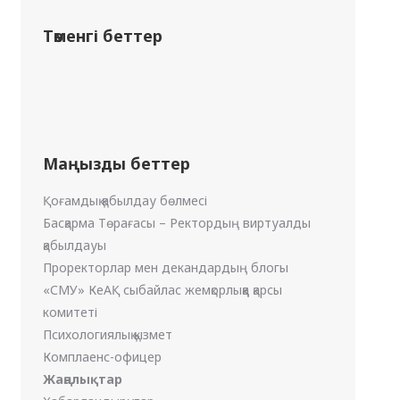
Төменгі беттер
Маңызды беттер
Қоғамдық қабылдау бөлмесі
Басқарма Төрағасы – Ректордың виртуалды
қабылдауы
Проректорлар мен декандардың блогы
«СМУ» КеАҚ сыбайлас жемқорлыққа қарсы
комитеті
Психологиялық қызмет
Комплаенс-офицер
Жаңалықтар