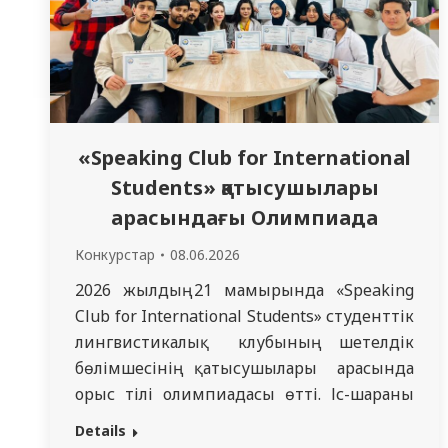
«Speaking Club for International
Students» қатысушылары
арасындағы Олимпиада
Конкурстар
08.06.2026
2026 жылдың 21 мамырында «Speaking
Club for International Students» студенттік
лингвистикалық клубының шетелдік
бөлімшесінің қатысушылары арасында
орыс тілі олимпиадасы өтті. Іс-шараның
негізгі мақсаты тілдік дағдыларды
Details
дамыту, орыс тілін үйренуге