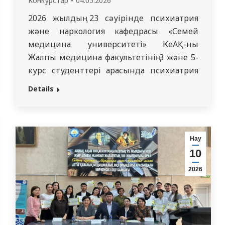
Конкурстар
04.05.2026
2026 жылдың 23 сәуірінде психиатрия
және наркология кафедрасы «Семей
медицина университеті» КеАҚ-ның
Жалпы медицина факультетінің 3 және 5-
курс студенттері арасында психиатрия
пәні бойынша «Клиникалық
Details
психопатология» атты пәндік олимпиада
өткізді. Қазылар алқасының мүшелері:
Молдағалиев Т. М. – PhD докторы,
психиатрия және наркология
Нау
кафедрасының меңгерушісі; Алмагамбетова
10
А. А. – кафедра ассистенті; Муратов М. А. –
2026
резидентура дәрігері.…