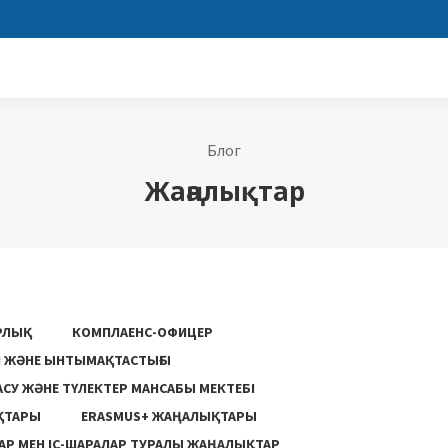
Блог
Жаңалықтар
РЛЫҚ
КОМПЛАЕНС-ОФИЦЕР
ГІ ЖӘНЕ ЫНТЫМАҚТАСТЫҒЫ
АСУ ЖƏНЕ ТҮЛЕКТЕР МАНСАБЫ МЕКТЕБІ
ҚТАРЫ
ERASMUS+ ЖАҢАЛЫҚТАРЫ
Р МЕН ІС-ШАРАЛАР ТУРАЛЫ ЖАҢАЛЫҚТАР