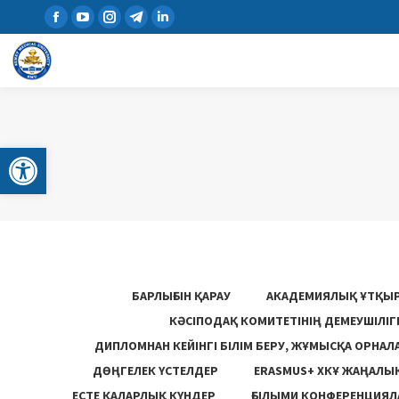
Open toolbar
БАРЛЫҒЫН ҚАРАУ
АКАДЕМИЯЛЫҚ ҰТҚЫ
КӘСІПОДАҚ КОМИТЕТІНІҢ ДЕМЕУШІЛІ
ДИПЛОМНАН КЕЙІНГІ БІЛІМ БЕРУ, ЖҰМЫСҚА ОРНАЛ
ДӨҢГЕЛЕК ҮСТЕЛДЕР
ERASMUS+ ХКҰ ЖАҢАЛЫ
ЕСТЕ ҚАЛАРЛЫҚ КҮНДЕР
ҒЫЛЫМИ КОНФЕРЕНЦИЯЛА