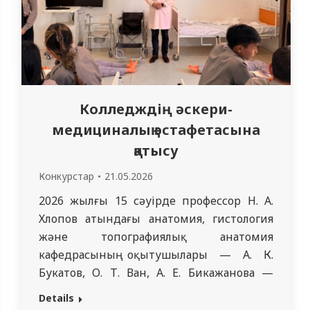
Колледждің әскери-
медициналық эстафетасына
қатысу
Конкурстар
21.05.2026
2026 жылғы 15 сәуірде профессор Н. А.
Хлопов атындағы анатомия, гистология
және топографиялық анатомия
кафедрасының оқытушылары — А. К.
Букатов, О. Т. Ван, А. Е. Бикажанова —
«Авиценна» колледжі студенттері
Details
арасында өткен әскери-медициналық