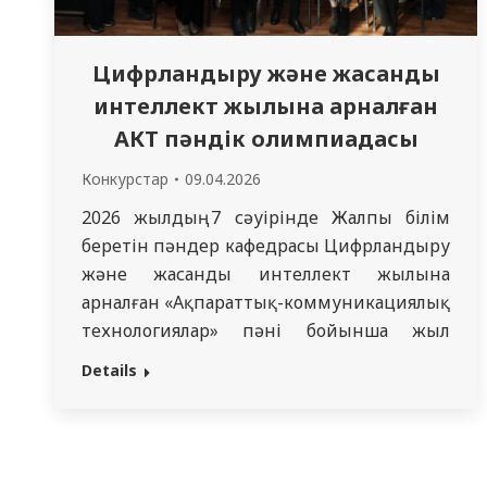
Цифрландыру және жасанды
интеллект жылына арналған
АКТ пәндік олимпиадасы
Конкурстар
09.04.2026
2026 жылдың 7 сәуірінде Жалпы білім
беретін пәндер кафедрасы Цифрландыру
және жасанды интеллект жылына
арналған «Ақпараттық-коммуникациялық
технологиялар» пәні бойынша жыл
сайынғы университетішілік пәндік
Details
олимпиада өткізілді. Олимпиаданың
негізгі мақсаты денсаулық сақтаудың
цифрлық трансформациясы аясында
болашақ медицина мамандарының