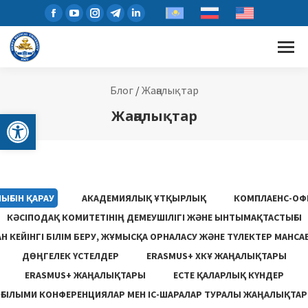
Блог
/
Жаңалықтар
Open toolbar
Жаңалықтар
ЫҒЫН ҚАРАУ
АКАДЕМИЯЛЫҚ ҰТҚЫРЛЫҚ
КОМПЛАЕНС-ОФ
КӘСІПОДАҚ КОМИТЕТІНІҢ ДЕМЕУШІЛІГІ ЖӘНЕ ЫНТЫМАҚТАСТЫҒЫ
 КЕЙІНГІ БІЛІМ БЕРУ, ЖҰМЫСҚА ОРНАЛАСУ ЖƏНЕ ТҮЛЕКТЕР МАНСА
ДӨҢГЕЛЕК ҮСТЕЛДЕР
ERASMUS+ ХКҰ ЖАҢАЛЫҚТАРЫ
ERASMUS+ ЖАҢАЛЫҚТАРЫ
ЕСТЕ ҚАЛАРЛЫҚ КҮНДЕР
ҒЫЛЫМИ КОНФЕРЕНЦИЯЛАР МЕН ІС-ШАРАЛАР ТУРАЛЫ ЖАҢАЛЫҚТАР