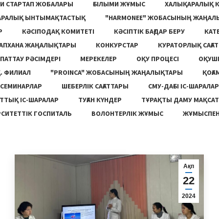
И СТАРТАП ЖОБАЛАРЫ
ҒЫЛЫМИ ЖҰМЫС
ХАЛЫҚАРАЛЫҚ 
АРАЛЫҚ ЫНТЫМАҚТАСТЫҚ
"HARMONEE" ЖОБАСЫНЫҢ ЖАҢАЛ
Р
КӘСІПОДАҚ КОМИТЕТІ
КӘСІПТІК БАҒДАР БЕРУ
КАТ
ТАПХАНА ЖАҢАЛЫҚТАРЫ
КОНКУРСТАР
КУРАТОРЛЫҚ САҒАТ
ПАТТАУ РӘСІМДЕРІ
МЕРЕКЕЛЕР
ОҚУ ПРОЦЕСІ
ОҚУШ
. ФИЛИАЛ
"PROINCA" ЖОБАСЫНЫҢ ЖАҢАЛЫҚТАРЫ
ҚОҒА
СЕМИНАРЛАР
ШЕБЕРЛІК САҒАТТАРЫ
СМУ-ДАҒЫ ІС-ШАРАЛАР
ТТЫҚ ІС-ШАРАЛАР
ТУҒАН КҮНДЕР
ТҰРАҚТЫ ДАМУ МАҚСА
СИТЕТТІК ГОСПИТАЛЬ
ВОЛОНТЕРЛІК ЖҰМЫС
ЖҰМЫСПЕН
Ақп
22
2024