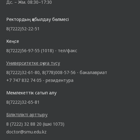
Дс. – Жм. 08:30–17:30
Ректордың қабылдау бөлмесі
8(7222)52-22-51
Кеңсе
8(7222)56-97-55 (1018) - тел/факс
Университетке оқуға түсу
8(7222)32-61-80, 8(778)008-57-56 - бакалавриат
+7 747 832 74 05 - резидентура
Мемлекеттік сатып алу
8(7222)32-65-81
Біліктілікті арттыру
8 (7222) 32 88 20 (ішкі 1073)
doctor@smu.edu.kz