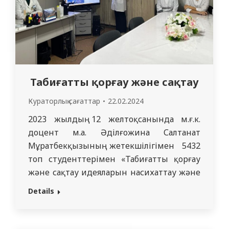
Табиғатты қорғау және сақтау
Кураторлық сағаттар
22.02.2024
2023 жылдың 12 желтоқсанында м.ғ.к.
доцент м.а. Әділғожина Салтанат
Мұратбекқызының жетекшілігімен 5432
топ студенттерімен «Табиғатты қорғау
және сақтау идеяларын насихаттау және
түсіндіру» тақырыбында кураторлық
Details
сағат өткізілді, оның барысында
студенттер экология саласындағы
білімдерін тереңдетіп қана қоймай,