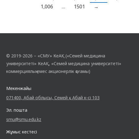
болып табылады. МАҚСАТЫ: Салауатты
1,006
…
1501
→
өмір салтын насихаттау; пациенттердің
танымдық белсенділігін белсендіру;
балаларды денсаулық мәселелерін
зерттеуге қызықтыру; шығармашылық
қабілеттерін дамыту; …
© 2019-2026 – «СМУ» КеАҚ («Семей медицина
университеті» КеАҚ, «Семей медицина университеті»
коммерциялық емес акционерлік қоғамы)
Мекенжайы
071400, Абай облысы, Семей қ., Абай к-сі 103
Эл. пошта
smu@smu.edu.kz
Жұмыс кестесі