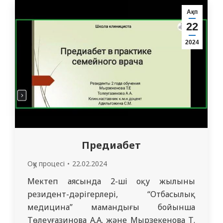
сонымен қатар, қазіргі кездегі
Ақп
Қазақстанның экологиясының өзекті
22
мәселелерін белсенді түрде талқылады.
2024
Талқылау барысында көтерілген өзекті
мәселелердің бірі ядролық сынақ алаңы…
Предиабет
Оқу процесі
22.02.2024
Мектеп аясында 2-ші оқу жылының
резидент-дәрігерлері, “Отбасылық
медицина” мамандығы бойынша
Төлеуғазинова А.А. және Мырзекенова Т.