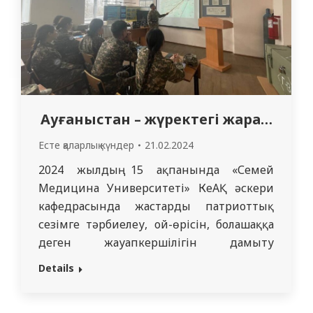
Ауғаныстан – жүректегі жара…
Есте қаларлық күндер
21.02.2024
2024 жылдың 15 ақпанында «Семей
Медицина Университеті» КеАҚ әскери
кафедрасында жастарды патриоттық
сезімге тәрбиелеу, ой-өрісін, болашаққа
деген жауапкершілігін дамыту
мақсатында, 3314,303,3415 тобының 3 курс
Details
студенттерімен, кеңес әскерлерінің
Ауғанстаннан шығарылғанына 35 жыл