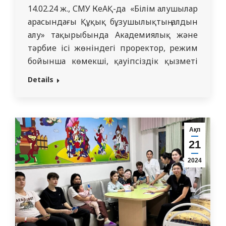
14.02.24 ж., СМУ КеАҚ-да «Білім алушылар
арасындағы Құқық бұзушылықтың алдын
алу» тақырыбында Академиялық және
тәрбие ісі жөніндегі проректор, режим
бойынша көмекші, қауіпсіздік қызметі
бастығының қатысуымен топ
Details
кураторларымен жиналысы өтті.
Академиялық және тәрбие ісі жөніндегі
проректор Ж.Қ.Смаилова білім алушылар
арасында құқық бұзушылықтың алдын алу
Ақп
және салауатты білім беру ортасын
21
қамтамасыз етудің негізгі аспектісі болып
2024
табылатындығын айтты.…