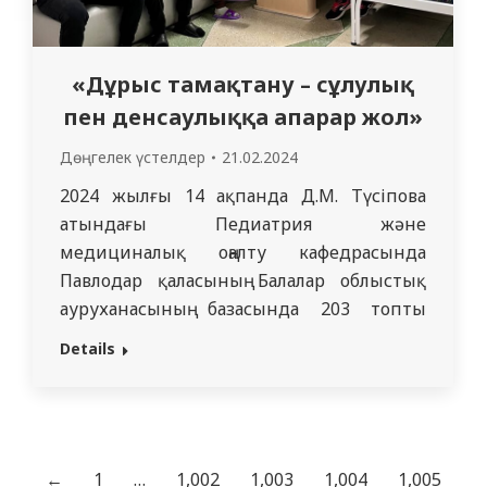
«Дұрыс тамақтану – сұлулық
пен денсаулыққа апарар жол»
Дөңгелек үстелдер
21.02.2024
2024 жылғы 14 ақпанда Д.М. Түсіпова
атындағы Педиатрия және
медициналық оңалту кафедрасында
Павлодар қаласының Балалар облыстық
ауруханасының базасында 203 топтың
резидент-дәрігерлері
Details
эндокринологтарының қатысуымен
дөңгелек үстел форматында санитарлық-
ағарту жұмыстары жүргізілді.Диеталық
терапия мәселелері эндокринологтар
жұмысының маңызды құрамдас бөлігі
←
1
…
1,002
1,003
1,004
1,005