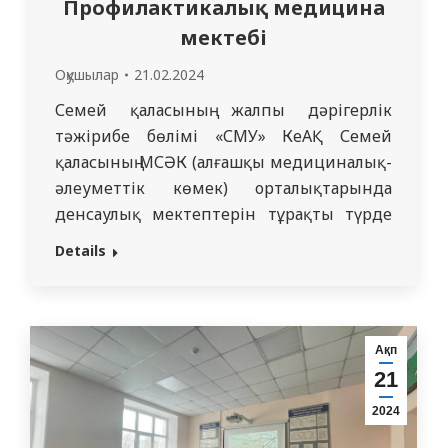
Профилактикалық медицина
мектебі
Оқушылар
21.02.2024
Семей қаласының жалпы дәрігерлік
тәжірибе бөлімі «СМУ» КеАҚ Семей
қаласының МСӘК (алғашқы медициналық-
әлеуметтік көмек) орталықтарында
денсаулық мектептерін тұрақты түрде
өткізеді. Барлық науқастар отбасылық
Details
амбулаторияға бара бермейді. Бүгінгі күні
халық арасында метаболикалық
синдром, предиабет және қант диабеті
мәселесі кеңінен таралған. Сондықтан,
Ақп
бөлім қызметкерлері 715-ші ЖТД
21
тобының интерндерінің (жалпы
2024
тәжірибелік дәрігерлер) қатысуымен
қант диабетінің алдын алуға арналған…