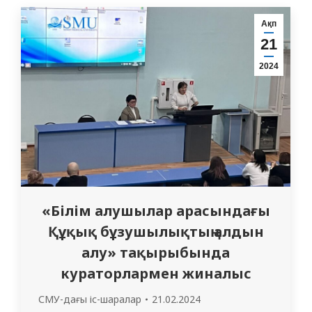
толуына орай, «Ауғаныстан-жүректегі
жара» тақырыбында тәрбие сағаты
Ақп
өткізілді. Студенттер Кеңес әскерлерінің
21
Ауғанстанға кіру себептері,
2024
жауынгерлердің ерліктері мен
батылдықтары, бастарынан өткізген
қиын жағдайлары және жергілікті…
«Білім алушылар арасындағы
Құқық бұзушылықтың алдын
алу» тақырыбында
кураторлармен жиналыс
СМУ-дағы іс-шаралар
21.02.2024