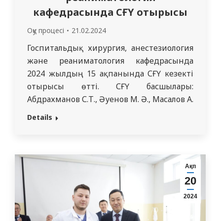
кафедрасында СҒҮ отырысы
Оқу процесі
21.02.2024
Госпитальдық хирургия, анестезиология
және реаниматология кафедрасында
2024 жылдың 15 ақпанында СҒҮ кезекті
отырысы өтті. СҒҮ басшылары:
Абдрахманов С.Т., Әуенов М. Ә., Масалов А.
Е сонымен қатар кафедра оқытушылары,
Details
медицина ғылымдарының докторы
профессор Аймағамбетов М.Ж., медицина
ғылымдарының докторы профессор
Бөлегенов Т.А., п.ғ.к. Профессор
Ақп
Масалимов Е.О. болды. Сонымен қатар, 4
20
курс студенттері мен 6 курс интерндері
2024
қатысты.…