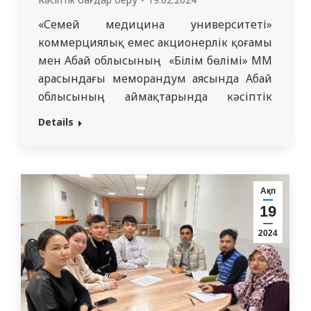
«Семей медицина университеті»
коммерциялық емес акционерлік қоғамы
мен Абай облысының «Білім бөлімі» ММ
арасындағы меморандум аясында Абай
облысының аймақтарында кәсіптік
бағдар беру жұмыстары
Details
ұйымдастырылды. 14-16 ақпан
аралығында ақпараттық-түсіндіру
жұмыстары аясында Қабылдау
комиссиясының және Medical Foundation
Ақп
басшысы Толеубаева Қ.С. және ЖББП
19
кафедрасының аға оқытушысы, PhD
2024
Кадирсизова Ш.Б. Мақаншы, Үржар, Аягөз
аудандарындағы мектеп оқушыларына
кәсіптік бағдар беру…