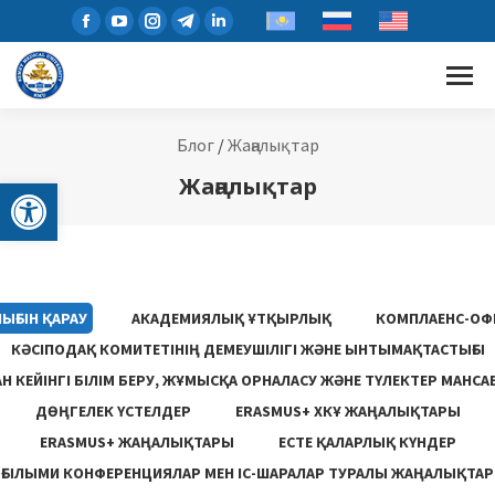
Блог
/
Жаңалықтар
Open toolbar
Жаңалықтар
ЫҒЫН ҚАРАУ
АКАДЕМИЯЛЫҚ ҰТҚЫРЛЫҚ
КОМПЛАЕНС-ОФ
КӘСІПОДАҚ КОМИТЕТІНІҢ ДЕМЕУШІЛІГІ ЖӘНЕ ЫНТЫМАҚТАСТЫҒЫ
 КЕЙІНГІ БІЛІМ БЕРУ, ЖҰМЫСҚА ОРНАЛАСУ ЖƏНЕ ТҮЛЕКТЕР МАНСА
ДӨҢГЕЛЕК ҮСТЕЛДЕР
ERASMUS+ ХКҰ ЖАҢАЛЫҚТАРЫ
ERASMUS+ ЖАҢАЛЫҚТАРЫ
ЕСТЕ ҚАЛАРЛЫҚ КҮНДЕР
ҒЫЛЫМИ КОНФЕРЕНЦИЯЛАР МЕН ІС-ШАРАЛАР ТУРАЛЫ ЖАҢАЛЫҚТАР