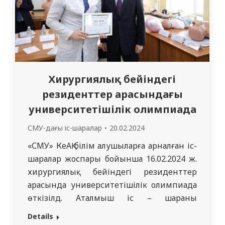
Хирургиялық бейіндегі
резиденттер арасындағы
университетішілік олимпиада
СМУ-дағы іс-шаралар
20.02.2024
«СМУ» КеАҚ білім алушыларға арналған іс-
шаралар жоспары бойынша 16.02.2024 ж.
хирургиялық бейіндегі резиденттер
арасында университетішілік олимпиада
өткізілд. Аталмыш іс – шараны
дипломнан кейінгі білім беру, түлектерді
Details
жұмысқа орналастыру және мансабы