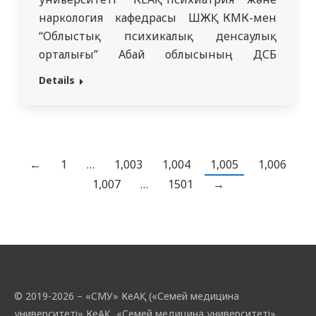
наркология кафедрасы ШЖҚ КМК-мен
“Облыстық психикалық денсаулық
орталығы” Абай облысының ДСБ
наркологиялық қызмет бөлімімен
Details
бірлесіп “дәріханалық нашақорлық”
тақырыбында облыстық маңызы бар іс-
шара ұйымдастырды, оған Семей
қаласының фармацевтері шақырылды.
Кездесу соңғы уақытта дәріхана
←
1
…
1,003
1,004
1,005
1,006
нашақорлардың назарына айналғанына
1,007
…
1501
→
арналды. Семей қаласының
наркологиялық қызмет бөлімінің
басшысы психиатр-нарколог П. Г.
Брыжахин, наркология бөлімінің…
© 2019-2026 – «СМУ» КеАҚ («Семей медицина
университеті» КеАҚ, «Семей медицина университеті»