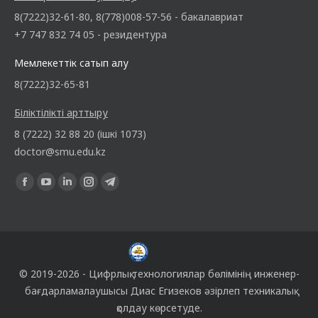
8(7222)32-61-80, 8(778)008-57-56 - бакалавриат
+7 747 832 74 05 - резидентура
Мемлекеттік сатып алу
8(7222)32-65-81
Біліктілікті арттыру
8 (7222) 32 88 20 (ішкі 1073)
doctor@smu.edu.kz
Find us on:
© 2019-2026 -
Цифрлық технологиялар бөлімінің
инженер-
бағдарламалаушысы
Диас Егизеков
әзірлеп техникалық
қолдау көрсетуде.