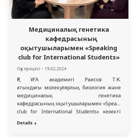
Медициналық генетика
кафедрасының
оқытушыларымен «Speaking
club for International Students»
Оқу процесі
19.02.2024
Р ҰҒА академигі Раисов Т.К.
атындағы молекулярлық биология және
медициналық генетика
Қ
кафедрасының оқытушыларымен «Speaking
club for International Students» кезекті
отырысы 2024 жылдың 10 ақпанында
Details
шетел бөлімінің 2-5 курс студенттерімен
«Халықаралық студенттерге арналған