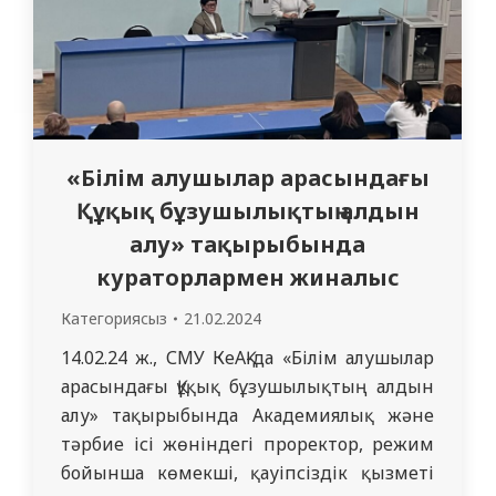
«Білім алушылар арасындағы
Құқық бұзушылықтың алдын
алу» тақырыбында
кураторлармен жиналыс
Категориясыз
21.02.2024
14.02.24 ж., СМУ КеАҚ-да «Білім алушылар
арасындағы Құқық бұзушылықтың алдын
алу» тақырыбында Академиялық және
тәрбие ісі жөніндегі проректор, режим
бойынша көмекші, қауіпсіздік қызметі