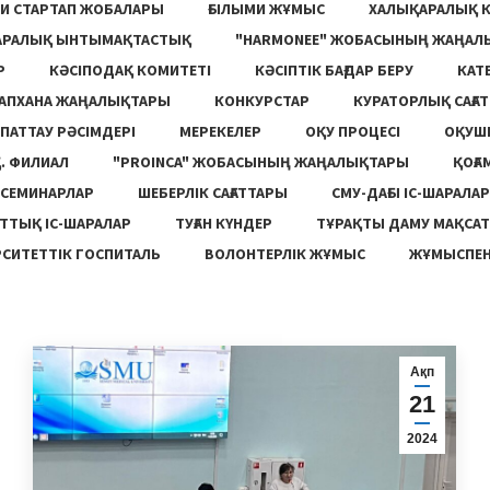
И СТАРТАП ЖОБАЛАРЫ
ҒЫЛЫМИ ЖҰМЫС
ХАЛЫҚАРАЛЫҚ 
АРАЛЫҚ ЫНТЫМАҚТАСТЫҚ
"HARMONEE" ЖОБАСЫНЫҢ ЖАҢАЛ
Р
КӘСІПОДАҚ КОМИТЕТІ
КӘСІПТІК БАҒДАР БЕРУ
КАТ
ТАПХАНА ЖАҢАЛЫҚТАРЫ
КОНКУРСТАР
КУРАТОРЛЫҚ САҒАТ
ПАТТАУ РӘСІМДЕРІ
МЕРЕКЕЛЕР
ОҚУ ПРОЦЕСІ
ОҚУШ
. ФИЛИАЛ
"PROINCA" ЖОБАСЫНЫҢ ЖАҢАЛЫҚТАРЫ
ҚОҒА
СЕМИНАРЛАР
ШЕБЕРЛІК САҒАТТАРЫ
СМУ-ДАҒЫ ІС-ШАРАЛАР
ТТЫҚ ІС-ШАРАЛАР
ТУҒАН КҮНДЕР
ТҰРАҚТЫ ДАМУ МАҚСА
СИТЕТТІК ГОСПИТАЛЬ
ВОЛОНТЕРЛІК ЖҰМЫС
ЖҰМЫСПЕН
Ақп
21
2024