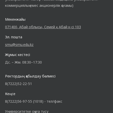
коммерциялық емес акционерлік қоғамы)
Мекенжайы
071400, Абай облысы, Семей қ., Абай к-сі 103
Эл. пошта
smu@smu.edu.kz
Жұмыс кестесі
Дс. – Жм. 08:30–17:30
Ректордың қабылдау бөлмесі
8(7222)52-22-51
Кеңсе
8(7222)56-97-55 (1018) - тел/факс
Университетке оқуға түсу