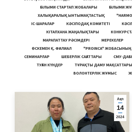
ҒЫЛЫМИ СТАРТАП ЖОБАЛАРЫ
ҒЫЛЫМИ Ж
ХАЛЫҚАРАЛЫҚ ЫНТЫМАҚТАСТЫҚ
"HARM
ІС-ШАРАЛАР
КӘСІПОДАҚ КОМИТЕТІ
КӘСІ
КІТАПХАНА ЖАҢАЛЫҚТАРЫ
КОНКУРСТ
МАРАПАТТАУ РӘСІМДЕРІ
МЕРЕКЕЛЕР
ӨСКЕМЕН Қ. ФИЛИАЛ
"PROINCA" ЖОБАСЫНЫ
СЕМИНАРЛАР
ШЕБЕРЛІК САҒАТТАРЫ
СМУ-ДАҒЫ
ТУҒАН КҮНДЕР
ТҰРАҚТЫ ДАМУ МАҚСАТТАР
ВОЛОНТЕРЛІК ЖҰМЫС
Ж
Ақп
14
2024