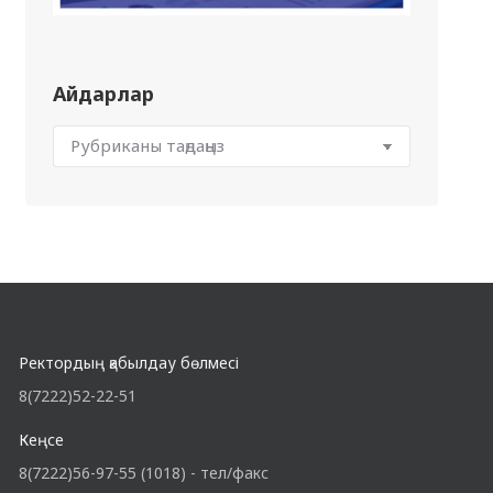
Айдарлар
Ректордың қабылдау бөлмесі
8(7222)52-22-51
Кеңсе
8(7222)56-97-55 (1018) - тел/факс