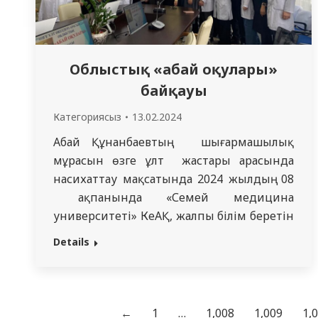
Облыстық «абай оқулары»
байқауы
Категориясыз
13.02.2024
Абай Құнанбаевтың шығармашылық
мұрасын өзге ұлт жастары арасында
насихаттау мақсатында 2024 жылдың 08
ақпанында «Семей медицина
университеті» КеАҚ, жалпы білім беретін
пәндер кафедрасы облыстық «Абай
Details
оқулары» байқауын өткізді. Байқаудың
мақсаты қазақ халқының әдеби мұраларын
дәріптеу,студенттердің мәнерлеп
оқуға деген қызығушылықтарын
←
1
…
1,008
1,009
1,