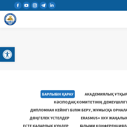
Open toolbar
БАРЛЫҒЫН ҚАРАУ
АКАДЕМИЯЛЫҚ ҰТҚЫ
КӘСІПОДАҚ КОМИТЕТІНІҢ ДЕМЕУШІЛІ
ДИПЛОМНАН КЕЙІНГІ БІЛІМ БЕРУ, ЖҰМЫСҚА ОРНАЛ
ДӨҢГЕЛЕК ҮСТЕЛДЕР
ERASMUS+ ХКҰ ЖАҢАЛЫ
ЕСТЕ ҚАЛАРЛЫҚ КҮНДЕР
ҒЫЛЫМИ КОНФЕРЕНЦИЯЛА