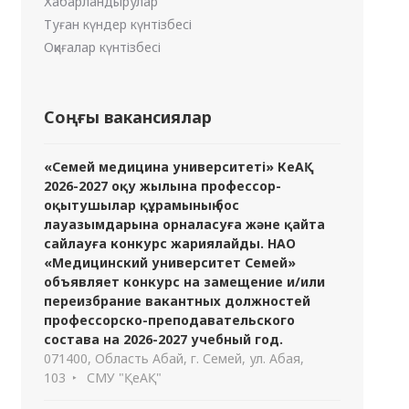
Хабарландырулар
Туған күндер күнтізбесі
Оқиғалар күнтізбесі
Соңғы вакансиялар
«Семей медицина университеті» КеАҚ
2026-2027 оқу жылына профессор-
оқытушылар құрамының бос
лауазымдарына орналасуға және қайта
сайлауға конкурс жариялайды. НАО
«Медицинский университет Семей»
объявляет конкурс на замещение и/или
переизбрание вакантных должностей
профессорско-преподавательского
состава на 2026-2027 учебный год.
071400, Область Абай, г. Семей, ул. Абая,
103
СМУ "ҚеАҚ"