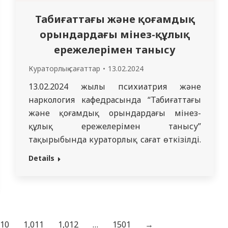
Табиғаттағы және қоғамдық
орындардағы мінез-құлық
ережелерімен танысу
Кураторлық сағаттар
13.02.2024
13.02.2024 жылы психиатрия және
наркология кафедрасында “Табиғаттағы
және қоғамдық орындардағы мінез-
құлық ережелерімен танысу”
тақырыбында кураторлық сағат өткізілді.
Қатысушылар: 5108 (куратор А.А.
Details
Алмагамбетова) және 3511 (куратор А. У.
Ермекбаев) топтардың студенттері, Семей
медицина университетінің 5 курс
студенттеріне құттықтау сөз сөйледі:
“Психиатрия және наркология”
010
1,011
1,012
…
1501
→