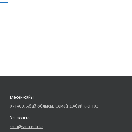
кафедрасының меңгерушісі Т. М.
Молдағалиев және 5108 топтың кураторы
А. А. Алмагамбетова. Олар…
Мекенжайы
071400, Абай облысы, Семей қ., Абай к-сі 103
Эл. пошта
smu@smu.edu.kz