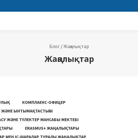
Блог
/
Жаңалықтар
Жаңалықтар
РЛЫҚ
КОМПЛАЕНС-ОФИЦЕР
ГІ ЖӘНЕ ЫНТЫМАҚТАСТЫҒЫ
АСУ ЖƏНЕ ТҮЛЕКТЕР МАНСАБЫ МЕКТЕБІ
ҚТАРЫ
ERASMUS+ ЖАҢАЛЫҚТАРЫ
Р МЕН ІС-ШАРАЛАР ТУРАЛЫ ЖАҢАЛЫҚТАР