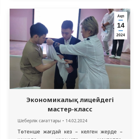
неврологиялық бөлімшесінің меңгерушісі
Ж. Н. Арықова неврология, офтальмология
Ақп
және Оториноларингология
14
кафедрасымен бірлесіп эпилепсияны
2024
диагностикалау және емдеу
тақырыбында онлайн-баяндама…
Экономикалық лицейдегі
мастер-класс
Шеберлік сағаттары
14.02.2024
Төтенше жағдай кез – келген жерде –