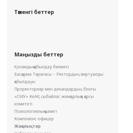
Төменгі беттер
Маңызды беттер
Қоғамдық қабылдау бөлмесі
Басқарма Төрағасы – Ректордың виртуалды
қабылдауы
Проректорлар мен декандардың блогы
«СМУ» КеАҚ сыбайлас жемқорлыққа қарсы
комитеті
Психологиялық қызмет
Комплаенс-офицер
Жаңалықтар