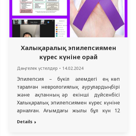
Халықаралық эпилепсиямен
күрес күніне орай
Дөңгелек үстелдер
14.02.2024
Эпилепсия – бүкіл әлемдегі ең көп
таралған неврологиялық аурулардың бірі
және ақпанның әр екінші дүйсенбісі
Халықаралық эпилепсиямен күрес күніне
арналған. Ағымдағы жылы бұл күн 12
ақпанға келіп, бұл күні Семей қаласының
Details
невролог дәрігерлеріне СМУ
Университет ауруханасының Балалар