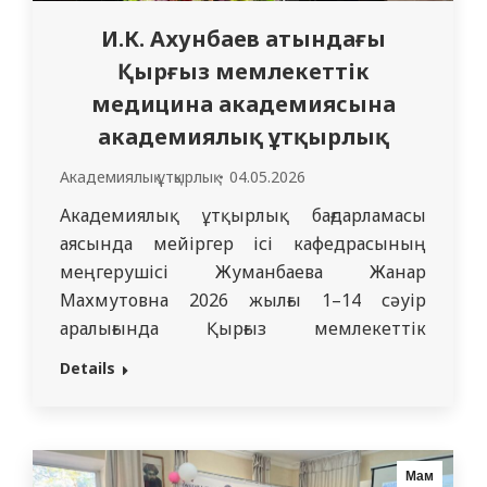
И.К. Ахунбаев атындағы
Қырғыз мемлекеттік
медицина академиясына
академиялық ұтқырлық
Академиялық ұтқырлық
04.05.2026
Академиялық ұтқырлық бағдарламасы
аясында мейіргер ісі кафедрасының
меңгерушісі Жуманбаева Жанар
Махмутовна 2026 жылғы 1–14 сәуір
аралығында Қырғыз мемлекеттік
медицина академиясының И.К. Ахунбаев
Details
атындағы мейіргер ісі кафедрасында
«Мейіргер ісі» мамандығының 2 және 4
курс студенттеріне арналған тақырыптық
семинарлар өткізді. 4 курс
Мам