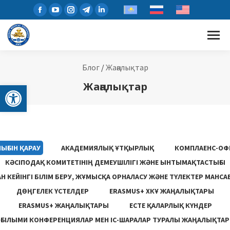
Блог
/
Жаңалықтар
Open toolbar
Жаңалықтар
ЫҒЫН ҚАРАУ
АКАДЕМИЯЛЫҚ ҰТҚЫРЛЫҚ
КОМПЛАЕНС-ОФ
КӘСІПОДАҚ КОМИТЕТІНІҢ ДЕМЕУШІЛІГІ ЖӘНЕ ЫНТЫМАҚТАСТЫҒЫ
 КЕЙІНГІ БІЛІМ БЕРУ, ЖҰМЫСҚА ОРНАЛАСУ ЖƏНЕ ТҮЛЕКТЕР МАНСА
ДӨҢГЕЛЕК ҮСТЕЛДЕР
ERASMUS+ ХКҰ ЖАҢАЛЫҚТАРЫ
ERASMUS+ ЖАҢАЛЫҚТАРЫ
ЕСТЕ ҚАЛАРЛЫҚ КҮНДЕР
ҒЫЛЫМИ КОНФЕРЕНЦИЯЛАР МЕН ІС-ШАРАЛАР ТУРАЛЫ ЖАҢАЛЫҚТАР