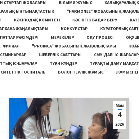
И СТАРТАП ЖОБАЛАРЫ
ҒЫЛЫМИ ЖҰМЫС
ХАЛЫҚАРАЛЫҚ 
АРАЛЫҚ ЫНТЫМАҚТАСТЫҚ
"HARMONEE" ЖОБАСЫНЫҢ ЖАҢАЛ
Р
КӘСІПОДАҚ КОМИТЕТІ
КӘСІПТІК БАҒДАР БЕРУ
КАТ
ТАПХАНА ЖАҢАЛЫҚТАРЫ
КОНКУРСТАР
КУРАТОРЛЫҚ САҒАТ
ПАТТАУ РӘСІМДЕРІ
МЕРЕКЕЛЕР
ОҚУ ПРОЦЕСІ
ОҚУШ
. ФИЛИАЛ
"PROINCA" ЖОБАСЫНЫҢ ЖАҢАЛЫҚТАРЫ
ҚОҒА
СЕМИНАРЛАР
ШЕБЕРЛІК САҒАТТАРЫ
СМУ-ДАҒЫ ІС-ШАРАЛАР
ТТЫҚ ІС-ШАРАЛАР
ТУҒАН КҮНДЕР
ТҰРАҚТЫ ДАМУ МАҚСА
СИТЕТТІК ГОСПИТАЛЬ
ВОЛОНТЕРЛІК ЖҰМЫС
ЖҰМЫСПЕН
Мам
4
2026