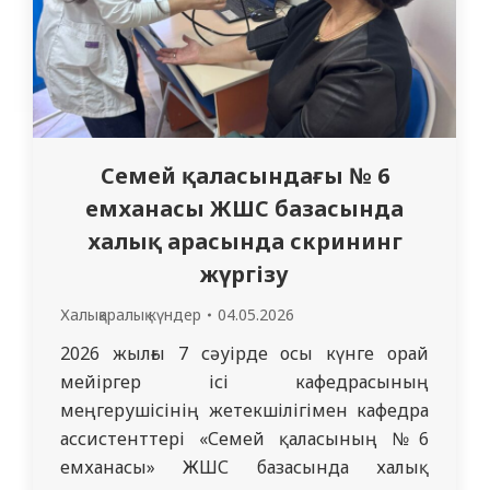
Семей қаласындағы № 6
емханасы ЖШС базасында
халық арасында скрининг
жүргізу
Халықаралық күндер
04.05.2026
2026 жылғы 7 сәуірде осы күнге орай
мейіргер ісі кафедрасының
меңгерушісінің жетекшілігімен кафедра
ассистенттері «Семей қаласының №6
емханасы» ЖШС базасында халық