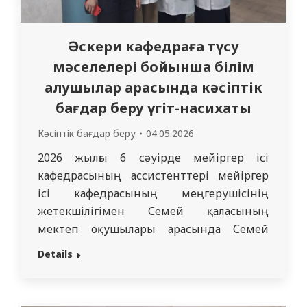
Әскери кафедраға түсу
мәселелері бойынша білім
алушылар арасында кәсіптік
бағдар беру үгіт-насихаты
Кәсіптік бағдар беру
04.05.2026
2026 жылғы 6 сәуірде мейіргер ісі
кафедрасының ассистенттері мейіргер
ісі кафедрасының меңгерушісінің
жетекшілігімен Семей қаласының
мектеп оқушылары арасында Семей
медицина университеті жанындағы
Details
әскери дайындық кафедрасы базасында
жұмыс істейтін әскери кафедраға түсу
мәселелері бойынша үгіт-насихат