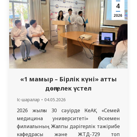
студенттерімен өткен сабақ барысында
4
«Арнайы мейіргерлік күтімді
2026
ұйымдастырудың негізгі формалары.
Әртүрлі санаттағы науқастарға арнайы
мейіргерлік…
«1 мамыр – Бірлік күні» атты
дөңгелек үстел
Іс-шаралар
04.05.2026
2026 жылғы 30 сәуірде КеАҚ «Семей
медицина университеті» Өскемен
филиалының Жалпы дәрігерлік тәжірибе
кафедрасы және ЖТД-729 топ