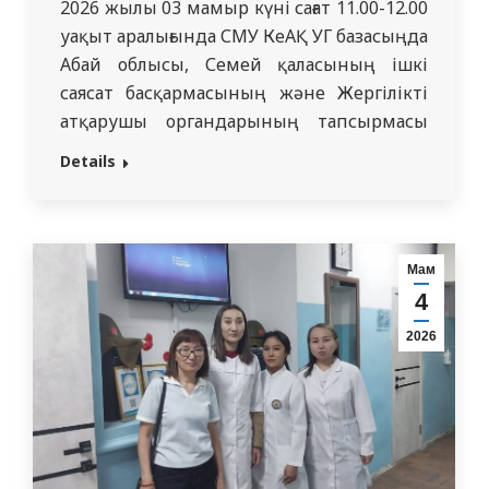
2026 жылы 03 мамыр күні сағат 11.00-12.00
уақыт аралығында СМУ КеАҚ УГ базасыңда
Абай облысы, Семей қаласының ішкі
саясат басқармасының және Жергілікті
атқарушы органдарының тапсырмасы
бойынша м.ғ.к., доцент Д. М. Түсіпова
Details
атыңдағы педиатрия кафедрасының
ассистенттері А. А. Шакирова, Қ. Д. Абаева
және Э.И. Эфендиева жастардың
арасында қылмыстың алдын-алу
Мам
мақсатында ІІМ өкілімен дөңгелек үстел
4
өткізді. Бұл…
2026