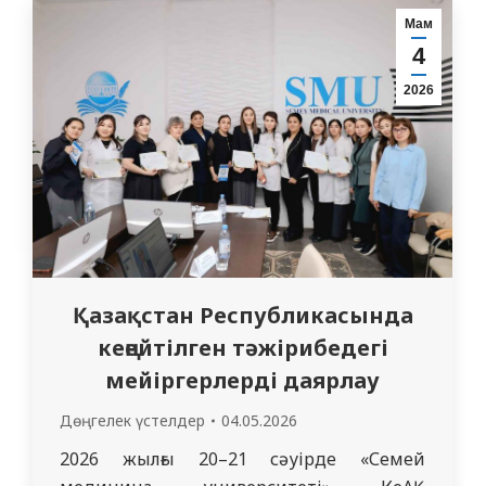
жұмысын жүргізді. Іс-шара барысында
Мам
білім алушыларға әскери кафедраға
4
қабылдау тәртібі, оқу шарттары, сондай-
2026
ақ үміткерлерге қойылатын талаптар
туралы толық ақпарат ұсынылды.
Әсіресе…
Қазақстан Республикасында
кеңейтілген тәжірибедегі
мейіргерлерді даярлау
Дөңгелек үстелдер
04.05.2026
2026 жылғы 20–21 сәуірде «Семей