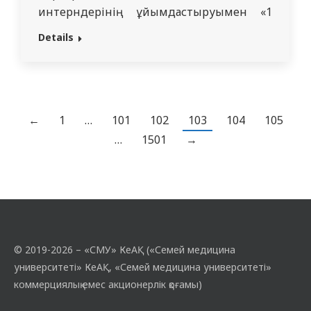
интерндерінің ұйымдастыруымен «1
мамыр – Бірлік күні» тақырыбында
Details
дөңгелек үстел өтті. Іс-шараның мақсаты
– түрлі ұлт пен дін өкілдері арасындағы
өзара сыйластықты нығайту, қоғамдағы
татулық пен бірлікті дәріптеу, ортақ
құндылықтарды насихаттау. Бүгінде
←
1
…
101
102
103
104
105
Қазақстан – 130-дан астам ұлт өкілдері…
…
1501
→
© 2019-2026 – «СМУ» КеАҚ («Семей медицина
университеті» КеАҚ, «Семей медицина университеті»
коммерциялық емес акционерлік қоғамы)