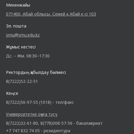
Мекенжайы
071400, Абай облысы, Семей қ., Абай к-сі 103
Эл. пошта
smu@smu.edu.kz
Жұмыс кестесі
Дс. – Жм. 08:30–17:30
Ректордың қабылдау бөлмесі
8(7222)52-22-51
Кеңсе
8(7222)56-97-55 (1018) - тел/факс
Университетке оқуға түсу
8(7222)32-61-80, 8(778)008-57-56 - бакалавриат
+7 747 832 74 05 - резидентура