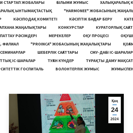
И СТАРТАП ЖОБАЛАРЫ
ҒЫЛЫМИ ЖҰМЫС
ХАЛЫҚАРАЛЫҚ 
АРАЛЫҚ ЫНТЫМАҚТАСТЫҚ
"HARMONEE" ЖОБАСЫНЫҢ ЖАҢАЛ
Р
КӘСІПОДАҚ КОМИТЕТІ
КӘСІПТІК БАҒДАР БЕРУ
КАТ
ТАПХАНА ЖАҢАЛЫҚТАРЫ
КОНКУРСТАР
КУРАТОРЛЫҚ САҒАТ
ПАТТАУ РӘСІМДЕРІ
МЕРЕКЕЛЕР
ОҚУ ПРОЦЕСІ
ОҚУШ
. ФИЛИАЛ
"PROINCA" ЖОБАСЫНЫҢ ЖАҢАЛЫҚТАРЫ
ҚОҒА
СЕМИНАРЛАР
ШЕБЕРЛІК САҒАТТАРЫ
СМУ-ДАҒЫ ІС-ШАРАЛАР
ТТЫҚ ІС-ШАРАЛАР
ТУҒАН КҮНДЕР
ТҰРАҚТЫ ДАМУ МАҚСА
СИТЕТТІК ГОСПИТАЛЬ
ВОЛОНТЕРЛІК ЖҰМЫС
ЖҰМЫСПЕН
Қаң
24
2024