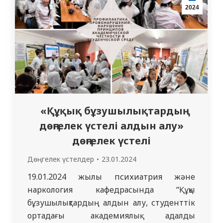
2024
медицина» мамандығының 2 курс
резиденттері: Мұжанова А.С.,…
«Құқық бұзушылықтардың
дөңгелек үстелі алдын алу»
дөңгелек үстелі
Дөңгелек үстелдер
23.01.2024
19.01.2024 жылы психиатрия және
наркология кафедрасында “Құқық
бұзушылықтардың алдын алу, студенттік
ортадағы академиялық адалдық