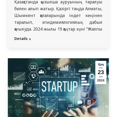
Қазақстанда қызылша ауруының таралуы
белен алып жатыр. Қазіргі таңда Алматы,
Шымкент қалаларында індет кеңінен
таралып, эпидемиялогиялық дабыл
қағылуда. 2024 жылы 19 қаңтар күні “Жалпы
медициналық практика” дисциплинасы
Details
аясында кафедра ассистенты Сайдуалиев
Дастан Насыржановичтың басқаруымен
“Балалардағы бөртпе синдромы.
Қызылша” тақырыбында 5 курс 5104 тобы
Қаң
Қайрат Рысқұлбеков атындағы номері 33
23
ЖОББМ оқушыларына дәріс өткізді.
2024
Дәрістің мақсаты: жасөспірімдер…