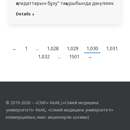
қағидаттарын бұзу” тақырыбында дөңгелек
үстел өткізілді. Ұйымдастырушылар:
Details
психиатрия және наркология
кафедрасының ассистенті А.А.
Алмагамбетова (кураторлық топ 5108);
жұқпалы аурулар, дерматовенерология
және иммунология кафедрасының
←
1
…
1,028
1,029
1,030
1,031
доценті С.Б. Маукаева (кураторлық топ
1,032
…
1501
→
5230); госпитальдық хирургия,
анестезиология және реаниматология
кафедрасының ассистенті, PhD докторы
С.Т. Абдрахманов (кураторлық…
© 2019-2026 – «СМУ» КеАҚ («Семей медицина
университеті» КеАҚ, «Семей медицина университеті»
коммерциялық емес акционерлік қоғамы)