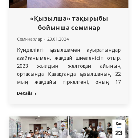
«Қызылша» тақырыбы
бойынша семинар
Семинарлар
23.01.2024
Күнделікті қызылшамен ауыратындар
азайғанымен, жағдай шиеленісіп отыр.
2023 жылдың желтоқсан айының
ортасында Қазақстанда қызылшаның 22
мың жағдайы тіркелгені, оның 17
мыңнан астамы балалар арасында екені
Details
хабарланған болатын. 2024 жылдың 18
қаңтарында жалпы тәжірибелік
дәрігерлер кафедрасының PhD
профессоры Шалгумбаева Г.М. . және ЖТД
Қаң
кафедрасының ассистенті Сайдуалиев
23
Д.Н. жетекшілігімен, «Отбасылық