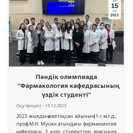
Мемлекеттік тәуелсіздігі туралы»
15
Конституциялық заң қабылданды.
2023
Қазақстан Республикасының
Конституциясына сәйкес, ол өз
аумағында толық билікке ие, ішкі және
сыртқы саясатын айқындайтын тәуелсіз,
…
Пәндік олимпиада
“Фармакология кафедрасының
үздік студенті”
Оқу процесі
15.12.2023
2023 жылдың желтоқсан айының 11-і м.ғ.д.,
проф.М.Н. Мусин атындағы фармакология
кафедрасы 3 курс студенттер арасында