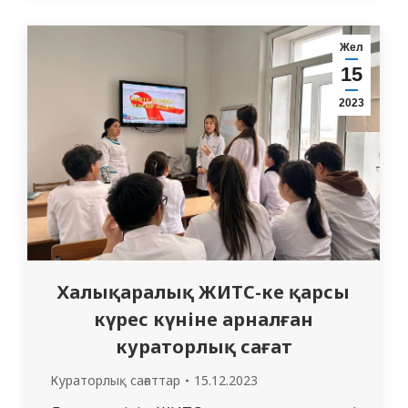
оқушылары қызылшаның алдын алу
бойынша дәріс тыңдаушылары болды.
Жел
Болашақ дәрігерлер өз дәрістерінде
15
қызылша негізінен балаларда кездесетін
2023
және температураның жоғарылауымен,
мұрынның,…
Халықаралық ЖИТС-ке қарсы
күрес күніне арналған
кураторлық сағат
Кураторлық сағаттар
15.12.2023