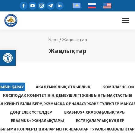
Блог
/
Жаңалықтар
Open toolbar
Жаңалықтар
ЫҒЫН ҚАРАУ
АКАДЕМИЯЛЫҚ ҰТҚЫРЛЫҚ
КОМПЛАЕНС-ОФ
КӘСІПОДАҚ КОМИТЕТІНІҢ ДЕМЕУШІЛІГІ ЖӘНЕ ЫНТЫМАҚТАСТЫҒЫ
 КЕЙІНГІ БІЛІМ БЕРУ, ЖҰМЫСҚА ОРНАЛАСУ ЖƏНЕ ТҮЛЕКТЕР МАНСА
ДӨҢГЕЛЕК ҮСТЕЛДЕР
ERASMUS+ ХКҰ ЖАҢАЛЫҚТАРЫ
ERASMUS+ ЖАҢАЛЫҚТАРЫ
ЕСТЕ ҚАЛАРЛЫҚ КҮНДЕР
ҒЫЛЫМИ КОНФЕРЕНЦИЯЛАР МЕН ІС-ШАРАЛАР ТУРАЛЫ ЖАҢАЛЫҚТАР