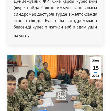
Дүниежүзілік ЖИТС-ке қарсы күрес күні
(жүре пайда болған иммун тапшылығы
синдромы) дәстүрлі түрде 1 желтоқсанда
атап өтіледі. Бұл өлім синдромымен
белсенді күресіп жатқан әрбір адам үшін
өте маңызды күн. Дүние жүзіндегі
Details
көптеген мемлекеттік, қоғамдық және
медициналық ұйымдар бұл күні ақпарат
беру және диагностикалық шараларды
өткізеді. Бұл жұмыс болашақ
Жел
ұрпағымыздың саналы болуын және өмір
15
сүруге деген…
2023