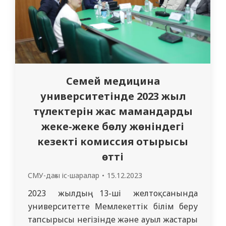
Семей медицина
университетінде 2023 жыл
түлектерін жас мамандарды
жеке-жеке бөлу жөніндегі
кезекті комиссия отырысы
өтті
СМУ-дағы іс-шаралар
15.12.2023
2023 жылдың 13-ші желтоқсанында
университетте Мемлекеттік білім беру
тапсырысы негізінде және ауыл жастары