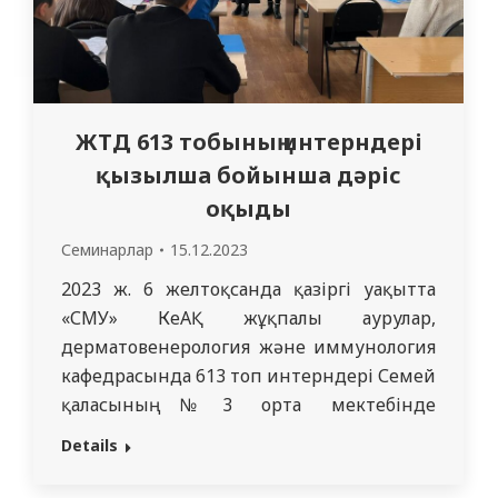
ЖТД 613 тобының интерндері
қызылша бойынша дәріс
оқыды
Семинарлар
15.12.2023
2023 ж. 6 желтоқсанда қазіргі уақытта
«СМУ» КеАҚ жұқпалы аурулар,
дерматовенерология және иммунология
кафедрасында 613 топ интерндері Семей
қаласының №3 орта мектебінде
қызылшаның алдын алу бойынша
Details
санитарлық-ағарту жұмыстарын жүргізді.
№ 3 орта мектептің 10-11 сынып