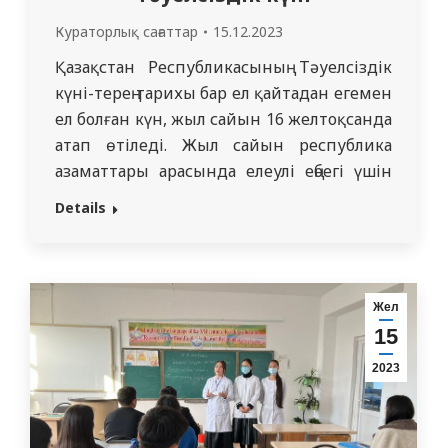
Кураторлық сағаттар
15.12.2023
Қазақстан Республикасының Тәуелсіздік
күні-терең тарихы бар ел қайтадан егемен
ел болған күн, жыл сайын 16 желтоқсанда
атап өтіледі. Жыл сайын республика
азаматтары арасында елеулі еңбегі үшін
мәдениет қайраткерлері, әлеуметтік
Details
салада ерекше қызметімен
ерекшеленген Денсаулық сақтау
мамандары, құқық қорғау саласының
қызметкерлері және ел өмірінің басқа да
Жел
белсенді салаларының өкілдері
15
мемлекеттік наградалармен
2023
марапатталады. Ел тәуелсіздігі-Қазақстан
тұрғындары үшін…