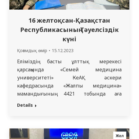
16 желтоқсан-Қазақстан
Республикасының Тәуелсіздік
күні
Қоғамдық өмір
15.12.2023
Еліміздің басты ұлттық мерекесі
қарсаңында «Семей медицина
университеті» КеАҚ әскери
кафедрасында «Жалпы медицина»
мамандығының 4421 тобында аға
оқытушы запастағы медицина қызметінің
Details
подполковнигі А.В.Матыциннің
басшылығымен кураторлық сағат
өткізілді. 1991 жылғы 16 желтоқсанда
«Қазақстан Республикасының
Жел