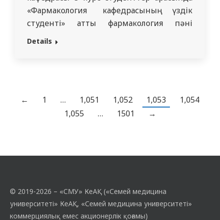
«Фармакология кафедрасының үздік
студенті» атты фармакология пәні
бойынша пәндік олимпиада өткізді.
Details
Олимпиада кафедра оқытушыларымен
Желдибаева Умит Токтагазыевна,
Жұматай Ақжан Болатқызы және
Какытаева Асель Эрдосовна
ұйымдастырды. Олимпиада 3 кезеңнен
←
1
…
1,051
1,052
1,053
1,054
тұрды: 1 кезең QWIZZIZ
1,055
…
1501
→
платформасындағы сұрақтарға уақытқа
жауап беру. 2 кезең викториналық…
© 2019-2026 – «СМУ» КеАҚ («Семей медицина
университеті» КеАҚ, «Семей медицина университеті»
коммерциялық емес акционерлік қоғамы)