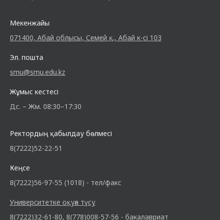
Мекенжайы
071400, Абай облысы, Семей қ., Абай к-сі 103
Эл. пошта
smu@smu.edu.kz
Жұмыс кестесі
Дс. – Жм. 08:30–17:30
Ректордың қабылдау бөлмесі
8(7222)52-22-51
Кеңсе
8(7222)56-97-55 (1018) - тел/факс
Университетке оқуға түсу
8(7222)32-61-80, 8(778)008-57-56 - бакалавриат