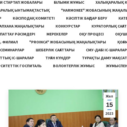
И СТАРТАП ЖОБАЛАРЫ
ҒЫЛЫМИ ЖҰМЫС
ХАЛЫҚАРАЛЫҚ 
АРАЛЫҚ ЫНТЫМАҚТАСТЫҚ
"HARMONEE" ЖОБАСЫНЫҢ ЖАҢАЛ
Р
КӘСІПОДАҚ КОМИТЕТІ
КӘСІПТІК БАҒДАР БЕРУ
КАТ
ТАПХАНА ЖАҢАЛЫҚТАРЫ
КОНКУРСТАР
КУРАТОРЛЫҚ САҒАТ
ПАТТАУ РӘСІМДЕРІ
МЕРЕКЕЛЕР
ОҚУ ПРОЦЕСІ
ОҚУШ
. ФИЛИАЛ
"PROINCA" ЖОБАСЫНЫҢ ЖАҢАЛЫҚТАРЫ
ҚОҒА
СЕМИНАРЛАР
ШЕБЕРЛІК САҒАТТАРЫ
СМУ-ДАҒЫ ІС-ШАРАЛАР
ТТЫҚ ІС-ШАРАЛАР
ТУҒАН КҮНДЕР
ТҰРАҚТЫ ДАМУ МАҚСА
СИТЕТТІК ГОСПИТАЛЬ
ВОЛОНТЕРЛІК ЖҰМЫС
ЖҰМЫСПЕН
Жел
15
2023