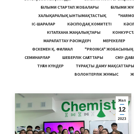
ҒЫЛЫМИ СТАРТАП ЖОБАЛАРЫ
ҒЫЛЫМИ Ж
ХАЛЫҚАРАЛЫҚ ЫНТЫМАҚТАСТЫҚ
"HARM
ІС-ШАРАЛАР
КӘСІПОДАҚ КОМИТЕТІ
КӘСІ
КІТАПХАНА ЖАҢАЛЫҚТАРЫ
КОНКУРСТ
МАРАПАТТАУ РӘСІМДЕРІ
МЕРЕКЕЛЕР
ӨСКЕМЕН Қ. ФИЛИАЛ
"PROINCA" ЖОБАСЫНЫ
СЕМИНАРЛАР
ШЕБЕРЛІК САҒАТТАРЫ
СМУ-ДАҒЫ
ТУҒАН КҮНДЕР
ТҰРАҚТЫ ДАМУ МАҚСАТТАР
ВОЛОНТЕРЛІК ЖҰМЫС
Ж
Жел
12
2023