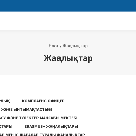
Блог
/
Жаңалықтар
Жаңалықтар
РЛЫҚ
КОМПЛАЕНС-ОФИЦЕР
ГІ ЖӘНЕ ЫНТЫМАҚТАСТЫҒЫ
АСУ ЖƏНЕ ТҮЛЕКТЕР МАНСАБЫ МЕКТЕБІ
ҚТАРЫ
ERASMUS+ ЖАҢАЛЫҚТАРЫ
Р МЕН ІС-ШАРАЛАР ТУРАЛЫ ЖАҢАЛЫҚТАР