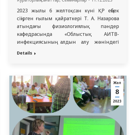
2023 жылы 6 желтоқсан күні ҚР еңбек
сіңірген ғылым қайраткері Т. А. Назарова
атындағы физиологиялық пәндер
кафедрасында «Облыстық АИТВ-
инфекциясының алдын алу жөніндегі
орталығы» ШЖҚ КМК өкілі Д.Д.
Details
Тукееваның қатысуымен «Студенттер
арасында АИТВ – инфекциясының алдын
алу» тақырыбындағы онлайн лекция
өткізілді. Бұған кафедраның ПОҚ:
Жел
С.О.Рахыжанова, А.С.Сайдахметова,
8
Г.М.Токешова, К.Т. Кусайнова,
2023
А.А.Шакабаева, Б.С.Юсупова және
«Медицина», «Педиатрия» оқу
бағдарламасы…