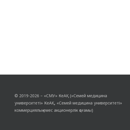
докторы, профессор, Ресей Федерацияның
Құрметті Дәрігері Бутов Михаил
Александрович онлайн Мастер-класс
өткізді. Алынған білімдердің өзектілігі,…
© 2019-2026 – «СМУ» КеАҚ («Семей медицина
университеті» КеАҚ, «Семей медицина университеті»
коммерциялық емес акционерлік қоғамы)