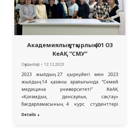
Академиялық ұтқырлық 401 ОЗ
КеАҚ “СМУ”
Оқушылар
12.12.2023
2023 жылдың 27 қыркүйегі мен 2023
жылдың 14 қазаны аралығында “Семей
медицина университеті” КеАҚ
«Қоғамдық денсаулық сақтау»
бағдарламасының 4 курс студенттері
академиялық ұтқырлық аясында “Астана
Details
медицина университетіне “ жіберілді.
Оқыту шеңберінде Астана қаласында