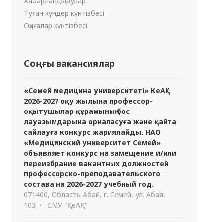
Хабарландырулар
Туған күндер күнтізбесі
Оқиғалар күнтізбесі
Соңғы вакансиялар
«Семей медицина университеті» КеАҚ
2026-2027 оқу жылына профессор-
оқытушылар құрамының бос
лауазымдарына орналасуға және қайта
сайлауға конкурс жариялайды. НАО
«Медицинский университет Семей»
объявляет конкурс на замещение и/или
переизбрание вакантных должностей
профессорско-преподавательского
состава на 2026-2027 учебный год.
071400, Область Абай, г. Семей, ул. Абая,
103
СМУ "ҚеАҚ"