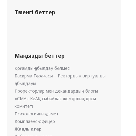
Төменгі беттер
Маңызды беттер
Қоғамдық қабылдау бөлмесі
Басқарма Төрағасы – Ректордың виртуалды
қабылдауы
Проректорлар мен декандардың блогы
«СМУ» КеАҚ сыбайлас жемқорлыққа қарсы
комитеті
Психологиялық қызмет
Комплаенс-офицер
Жаңалықтар