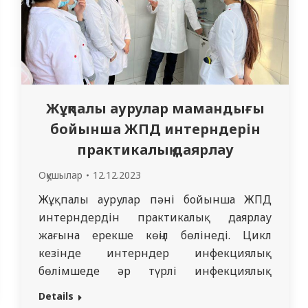
Жұқпалы аурулар мамандығы
бойынша ЖПД интерндерін
практикалық даярлау
Оқушылар
12.12.2023
Жұқпалы аурулар пәні бойынша ЖПД
интерндердін практикалық даярлау
жағына ерекше көңіл бөлінеді. Цикл
кезінде интерндер инфекциялық
бөлімшеде әр түрлі инфекциялық
патологиясы бар науқастарды
Details
қадағалайды. КМИС жүйесінде