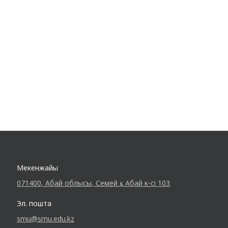
мыңнан астам жағдайы тіркелген.
Өкінішке орай, халықтың ең сезімтал
топтары – жас балалар. Республикада…
Мекенжайы
071400, Абай облысы, Семей қ., Абай к-сі 103
Эл. пошта
smu@smu.edu.kz