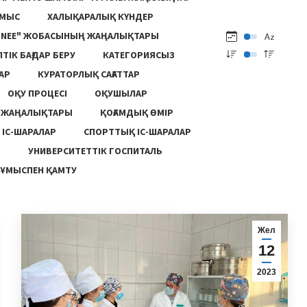
ҰМЫС
ХАЛЫҚАРАЛЫҚ КҮНДЕР
ONEE" ЖОБАСЫНЫҢ ЖАҢАЛЫҚТАРЫ
ПТІК БАҒДАР БЕРУ
КАТЕГОРИЯСЫЗ
АР
КУРАТОРЛЫҚ САҒАТТАР
ОҚУ ПРОЦЕСІ
ОҚУШЫЛАР
Ң ЖАҢАЛЫҚТАРЫ
ҚОҒАМДЫҚ ӨМІР
 ІС-ШАРАЛАР
СПОРТТЫҚ ІС-ШАРАЛАР
Ы
УНИВЕРСИТЕТТІК ГОСПИТАЛЬ
ҰМЫСПЕН ҚАМТУ
Жел
12
2023