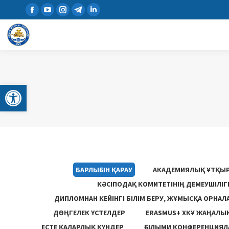
Open toolbar
БАРЛЫҒЫН ҚАРАУ
АКАДЕМИЯЛЫҚ ҰТҚЫ
КӘСІПОДАҚ КОМИТЕТІНІҢ ДЕМЕУШІЛІ
ДИПЛОМНАН КЕЙІНГІ БІЛІМ БЕРУ, ЖҰМЫСҚА ОРНАЛ
ДӨҢГЕЛЕК ҮСТЕЛДЕР
ERASMUS+ ХКҰ ЖАҢАЛЫ
ЕСТЕ ҚАЛАРЛЫҚ КҮНДЕР
ҒЫЛЫМИ КОНФЕРЕНЦИЯЛА