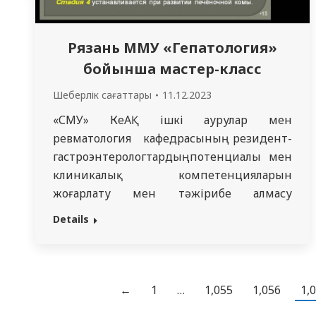
Рязань ММУ «Гепатология»
бойынша мастер-класс
Шеберлік сағаттары
11.12.2023
«СМУ» КеАҚ ішкі аурулар мен
ревматология кафедрасының резидент-
гастроэнтерологтардың потенциалы мен
клиникалық компетенцияларын
жоғарлату мен тәжірибе алмасу
мақсатында 04.12.2023 − 08.12.2023 жж.
Details
аралығында «Гепатология» пәні бойынша
визиттік оқытушы: Ресей Денсаулық
сақтау Министрлігінің Рязань ММУ ішкі
аурулар пропедевтикасы кафедрасының
←
1
…
1,055
1,056
1,
меңгерушісі, медицина ғылымдарының