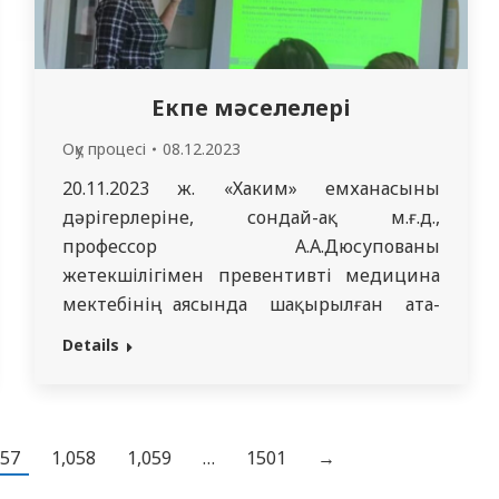
Екпе мәселелері
Оқу процесі
08.12.2023
20.11.2023 ж. «Хаким» емханасының
дәрігерлеріне, сондай-ақ м.ғ.д.,
профессор А.А.Дюсупованың
жетекшілігімен превентивті медицина
мектебінің аясында шақырылған ата-
аналарға арналған «Екпе мәселелері»
Details
атты семинар өткізілді. Қазіргі уақытта
Қазақстанда қызылшаға қарсы екпемен
басқарылатын инфекцияға қатысты
эпидемиологиялық жағдай нашарлады.
057
1,058
1,059
…
1501
→
Жыл басынан бері бұл дерттің 13 000