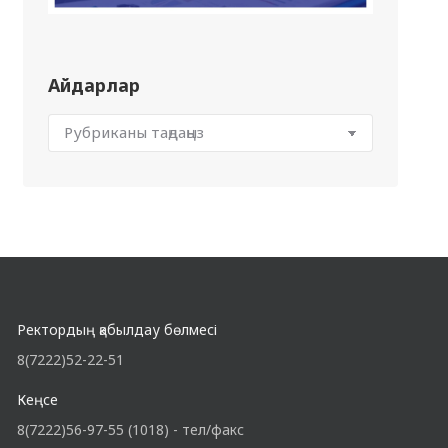
Айдарлар
Ректордың қабылдау бөлмесі
8(7222)52-22-51
Кеңсе
8(7222)56-97-55 (1018) - тел/факс