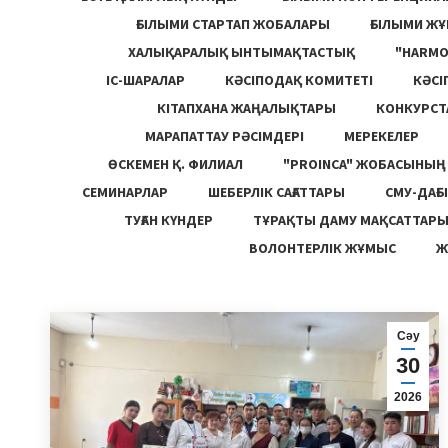
ҒЫЛЫМИ СТАРТАП ЖОБАЛАРЫ
ҒЫЛЫМИ Ж
ХАЛЫҚАРАЛЫҚ ЫНТЫМАҚТАСТЫҚ
"HARM
ІС-ШАРАЛАР
КӘСІПОДАҚ КОМИТЕТІ
КӘСІ
КІТАПХАНА ЖАҢАЛЫҚТАРЫ
КОНКУРСТ
МАРАПАТТАУ РӘСІМДЕРІ
МЕРЕКЕЛЕР
ӨСКЕМЕН Қ. ФИЛИАЛ
"PROINCA" ЖОБАСЫНЫ
СЕМИНАРЛАР
ШЕБЕРЛІК САҒАТТАРЫ
СМУ-ДАҒЫ
ТУҒАН КҮНДЕР
ТҰРАҚТЫ ДАМУ МАҚСАТТАР
ВОЛОНТЕРЛІК ЖҰМЫС
Ж
Сәу
30
2026