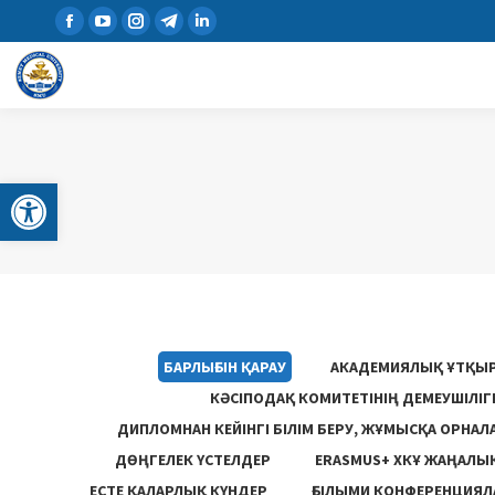
Open toolbar
БАРЛЫҒЫН ҚАРАУ
АКАДЕМИЯЛЫҚ ҰТҚЫ
КӘСІПОДАҚ КОМИТЕТІНІҢ ДЕМЕУШІЛІ
ДИПЛОМНАН КЕЙІНГІ БІЛІМ БЕРУ, ЖҰМЫСҚА ОРНАЛ
ДӨҢГЕЛЕК ҮСТЕЛДЕР
ERASMUS+ ХКҰ ЖАҢАЛЫ
ЕСТЕ ҚАЛАРЛЫҚ КҮНДЕР
ҒЫЛЫМИ КОНФЕРЕНЦИЯЛА