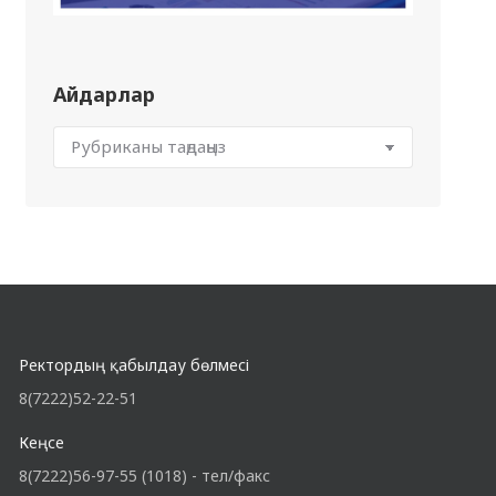
Айдарлар
Ректордың қабылдау бөлмесі
8(7222)52-22-51
Кеңсе
8(7222)56-97-55 (1018) - тел/факс