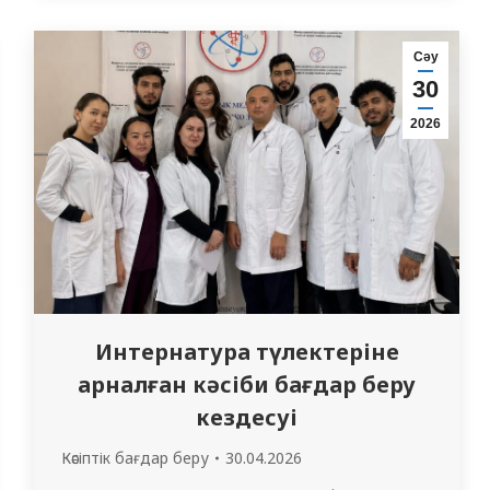
қатысты. Студенттер өздерінің бірегей
ұлттық костюмдері мен тағамдарын
Сәу
таныстырды, олар Қазақстанның мәдени
30
мұратының байлығын және әртүрлілігін
2026
көрсетеді. Іс-шараға қатысушылар өз…
Интернатура түлектеріне
арналған кәсіби бағдар беру
кездесуі
Кәсіптік бағдар беру
30.04.2026