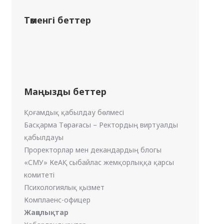
Төменгі беттер
Маңызды беттер
Қоғамдық қабылдау бөлмесі
Басқарма Төрағасы – Ректордың виртуалды
қабылдауы
Проректорлар мен декандардың блогы
«СМУ» КеАҚ сыбайлас жемқорлыққа қарсы
комитеті
Психологиялық қызмет
Комплаенс-офицер
Жаңалықтар