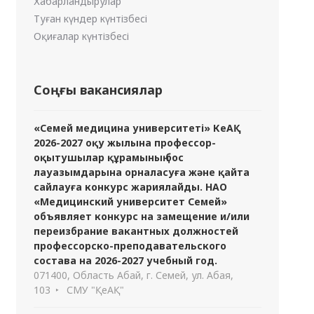
Хабарландырулар
Туған күндер күнтізбесі
Оқиғалар күнтізбесі
Соңғы вакансиялар
«Семей медицина университеті» КеАҚ
2026-2027 оқу жылына профессор-
оқытушылар құрамының бос
лауазымдарына орналасуға және қайта
сайлауға конкурс жариялайды. НАО
«Медицинский университет Семей»
объявляет конкурс на замещение и/или
переизбрание вакантных должностей
профессорско-преподавательского
состава на 2026-2027 учебный год.
071400, Область Абай, г. Семей, ул. Абая,
103
СМУ "ҚеАҚ"