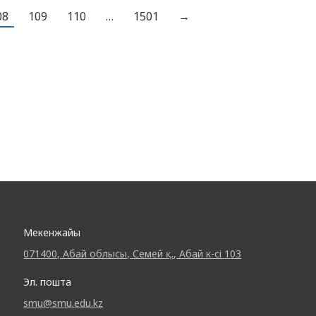
Жарқынбек Ділнар Жеңімпаздарды
08
109
110
…
1501
→
құттықтаймыз және алдағы уақытта табыс
тілейміз!
Мекенжайы
071400, Абай облысы, Семей қ., Абай к-сі 103
Эл. пошта
smu@smu.edu.kz