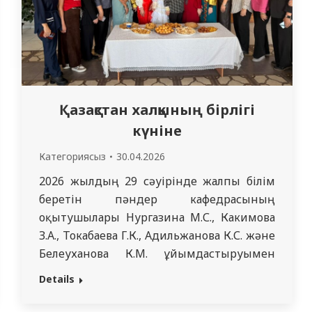
Қазақстан халқының бірлігі
күніне
Категориясыз
30.04.2026
2026 жылдың 29 сәуірінде жалпы білім
беретін пәндер кафедрасының
оқытушылары Нургазина М.С., Какимова
З.А., Токабаева Г.К., Адильжанова К.С. және
Белеуханова К.М. ұйымдастыруымен
ісшара өтті. Іс-шараға қазақтар, орыстар,
Details
түрікмендер, украиндар, өзбектер,
татарлар мен пакистандық ұлт өкілдері