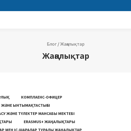
Блог
/
Жаңалықтар
Жаңалықтар
РЛЫҚ
КОМПЛАЕНС-ОФИЦЕР
ГІ ЖӘНЕ ЫНТЫМАҚТАСТЫҒЫ
АСУ ЖƏНЕ ТҮЛЕКТЕР МАНСАБЫ МЕКТЕБІ
ҚТАРЫ
ERASMUS+ ЖАҢАЛЫҚТАРЫ
Р МЕН ІС-ШАРАЛАР ТУРАЛЫ ЖАҢАЛЫҚТАР