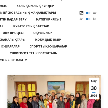
ҰМЫС
ХАЛЫҚАРАЛЫҚ КҮНДЕР
ONEE" ЖОБАСЫНЫҢ ЖАҢАЛЫҚТАРЫ
ПТІК БАҒДАР БЕРУ
КАТЕГОРИЯСЫЗ
АР
КУРАТОРЛЫҚ САҒАТТАР
ОҚУ ПРОЦЕСІ
ОҚУШЫЛАР
Ң ЖАҢАЛЫҚТАРЫ
ҚОҒАМДЫҚ ӨМІР
 ІС-ШАРАЛАР
СПОРТТЫҚ ІС-ШАРАЛАР
Ы
УНИВЕРСИТЕТТІК ГОСПИТАЛЬ
ҰМЫСПЕН ҚАМТУ
Сәу
30
2026