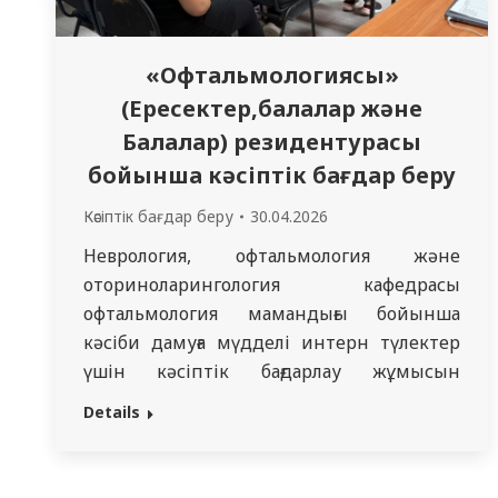
«Офтальмологиясы»
(Ересектер,балалар және
Балалар) резидентурасы
бойынша кәсіптік бағдар беру
Кәсіптік бағдар беру
30.04.2026
Неврология, офтальмология және
оториноларингология кафедрасы
офтальмология мамандығы бойынша
кәсіби дамуға мүдделі интерн түлектер
үшін кәсіптік бағдарлау жұмысын
жүргізді. Кездесу ASTANA VISION Семей
Details
клиникасының базасында өтті. Дәрігер-
интерндерге офтальмолог-дәрігер
жұмысының ерекшелігі, мамандықты