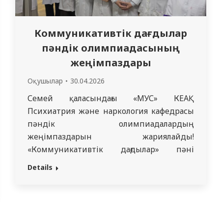
Коммуникативтік дағдылар
пәндік олимпиадасының
жеңімпаздары
Оқушылар
30.04.2026
Семей қаласындағы «МУС» КЕАҚ
Психиатрия және наркология кафедрасы
пәндік олимпиадалардың
жеңімпаздарын жариялайды!
«Коммуникативтік дағдылар» пәні
бойынша олимпиада: 1 орын — 2119 ОМ
Details
студенті Адилова Шохида 2 орын — 2102
ОМ студенттері Даулетова Енлик,
Бердібекқызы Айым 3 орын — 2102 ОМ
студенттері Бейсенбекқызы Жарқын,