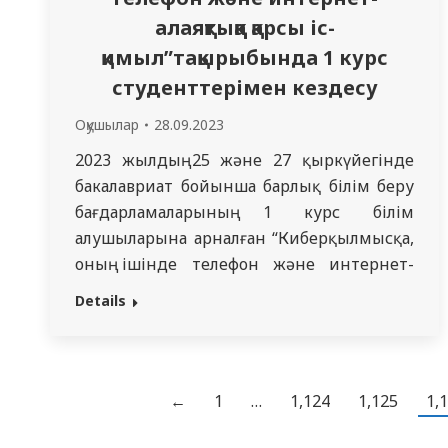
алаяқтыққа қарсы іс-
қимыл”тақырыбында 1 курс
студенттерімен кездесу
Оқушылар
28.09.2023
2023 жылдың 25 және 27 қыркүйегінде
бакалавриат бойынша барлық білім беру
бағдарламаларының 1 курс білім
алушыларына арналған “Киберқылмысқа,
оның ішінде телефон және интернет-
алаяқтыққа қарсы іс-
Details
қимыл”тақырыбында акт залында
жиналыс өтті. Жиналысты Абай
облыстық полиция департаментінің аса
маңызды істер жөніндегі аға жедел уәкілі,
←
1
…
1,124
1,125
1,
полиция майоры Қабытаев Мират
Мейрамбекұлы өткізді. Полиция майоры