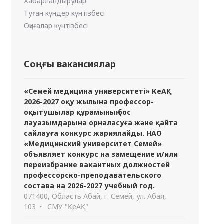
Хабарландырулар
Туған күндер күнтізбесі
Оқиғалар күнтізбесі
Соңғы вакансиялар
«Семей медицина университеті» КеАҚ
2026-2027 оқу жылына профессор-
оқытушылар құрамының бос
лауазымдарына орналасуға және қайта
сайлауға конкурс жариялайды. НАО
«Медицинский университет Семей»
объявляет конкурс на замещение и/или
переизбрание вакантных должностей
профессорско-преподавательского
состава на 2026-2027 учебный год.
071400, Область Абай, г. Семей, ул. Абая,
103
СМУ "ҚеАҚ"