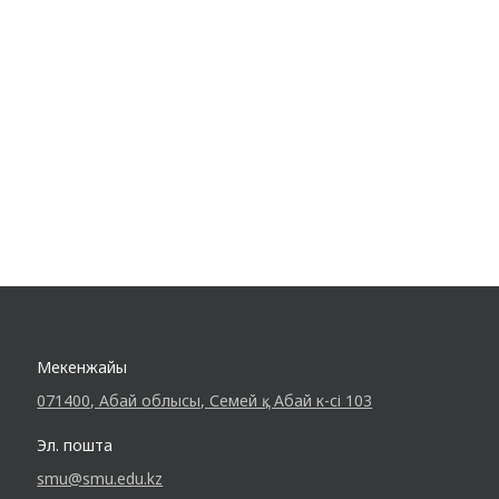
Мекенжайы
071400, Абай облысы, Семей қ., Абай к-сі 103
Эл. пошта
smu@smu.edu.kz