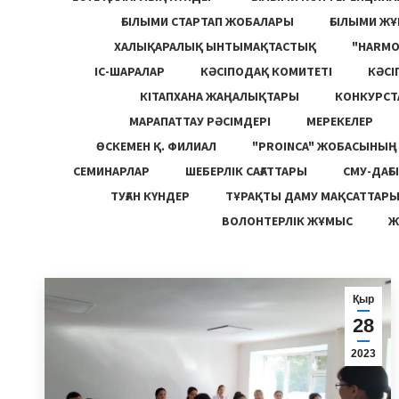
ҒЫЛЫМИ СТАРТАП ЖОБАЛАРЫ
ҒЫЛЫМИ Ж
ХАЛЫҚАРАЛЫҚ ЫНТЫМАҚТАСТЫҚ
"HARM
ІС-ШАРАЛАР
КӘСІПОДАҚ КОМИТЕТІ
КӘСІ
КІТАПХАНА ЖАҢАЛЫҚТАРЫ
КОНКУРСТ
МАРАПАТТАУ РӘСІМДЕРІ
МЕРЕКЕЛЕР
ӨСКЕМЕН Қ. ФИЛИАЛ
"PROINCA" ЖОБАСЫНЫ
СЕМИНАРЛАР
ШЕБЕРЛІК САҒАТТАРЫ
СМУ-ДАҒЫ
ТУҒАН КҮНДЕР
ТҰРАҚТЫ ДАМУ МАҚСАТТАР
ВОЛОНТЕРЛІК ЖҰМЫС
Ж
Қыр
28
2023