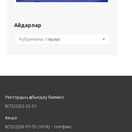
Айдарлар
Ректордың қабылдау бөлмесі
8(7222)52-22-51
Кеңсе
8(7222)56-97-55 (1018) - тел/факс