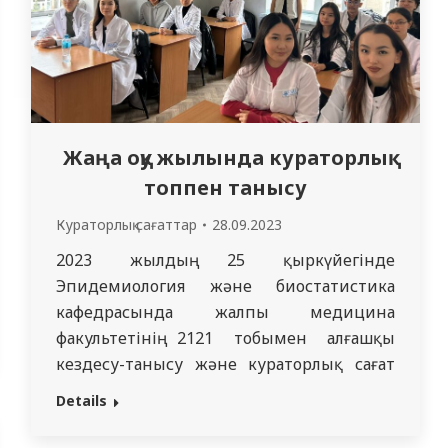
Жаңа оқу жылында кураторлық
топпен танысу
Кураторлық сағаттар
28.09.2023
2023 жылдың 25 қыркүйегінде
Эпидемиология және биостатистика
кафедрасында жалпы медицина
факультетінің 2121 тобымен алғашқы
кездесу-танысу және кураторлық сағат
кафедра оқытушысы Қанат Дидары
Details
Қанатқызына жүктелді. Топ құрамында
еліміздің әр өңірінен келген 14 студент бар.