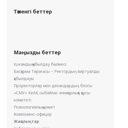
Төменгі беттер
Маңызды беттер
Қоғамдық қабылдау бөлмесі
Басқарма Төрағасы – Ректордың виртуалды
қабылдауы
Проректорлар мен декандардың блогы
«СМУ» КеАҚ сыбайлас жемқорлыққа қарсы
комитеті
Психологиялық қызмет
Комплаенс-офицер
Жаңалықтар