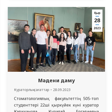
Куратор топ студенттерін
университеттегі тәртіп ережелерімен,
Қыр
сондай-ақ тәртіп саясатымен және
28
Президент жолдауымен таныстырды.
2023
Кездесу барысында куратор
студенттерге 2023-2024 оқу жылына
топпен жұмыс…
Мәдени даму
Кураторлық сағаттар
28.09.2023
Стоматологиялық факультеттің 505-топ
студенттері 22ші қыркүйек күні куратор
Калиханова Куралай Ергалиевна