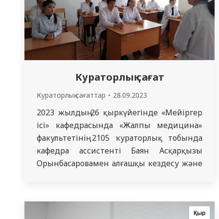
Кураторлық сағат
Кураторлық сағаттар
28.09.2023
2023 жылдың 26 ​​қыркүйегінде «Мейіргер
ісі» кафедрасында «Жалпы медицина»
факультетінің 2105 кураторлық тобында
кафедра ассистенті Баян Асқарқызы
Орынбасаровамен алғашқы кездесу және
танысу өтті. Топта 11 студент бар. Баян
Асқарқызы студенттерді
университеттегі тәртіп ережелерімен
қатар, тәртіп саясатымен таныстырды.
Қыр