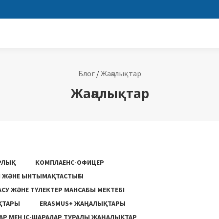
Блог
/
Жаңалықтар
Жаңалықтар
РЛЫҚ
КОМПЛАЕНС-ОФИЦЕР
ГІ ЖӘНЕ ЫНТЫМАҚТАСТЫҒЫ
АСУ ЖƏНЕ ТҮЛЕКТЕР МАНСАБЫ МЕКТЕБІ
ҚТАРЫ
ERASMUS+ ЖАҢАЛЫҚТАРЫ
Р МЕН ІС-ШАРАЛАР ТУРАЛЫ ЖАҢАЛЫҚТАР