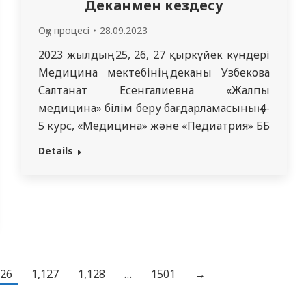
Деканмен кездесу
Оқу процесі
28.09.2023
2023 жылдың 25, 26, 27 қыркүйек күндері
Медицина мектебінің деканы Узбекова
Салтанат Есенгалиевна «Жалпы
медицина» білім беру бағдарламасының 4-
5 курс, «Медицина» және «Педиатрия» ББ
2 курс студенттерімен кездесу өткізді.
Details
«Медицина» және «Педиатрия» ББ 2 курс
білім алушыларына үздіксіз
интеграцияланған білім беру
бағдарламасына көшу себептері
түсіндірілді. Жиналыс барысында декан
білім алушыларды 2023-2024 оқу жылына
арналған Академиялық…
126
1,127
1,128
…
1501
→