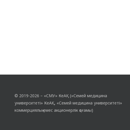
интернет алаяқтық соңғы уақытта
студенттер мен…
© 2019-2026 – «СМУ» КеАҚ («Семей медицина
университеті» КеАҚ, «Семей медицина университеті»
коммерциялық емес акционерлік қоғамы)