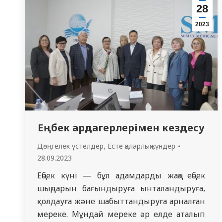
28
Кездесу барысында студенттер 2023-2024
оқу жылына арналған тәрбие жұмысының
2023
жоспарымен танысты.[/vc_column_text]
[/vc_column][/vc_row]
Еңбек ардагерлерімен кездесу
Дөңгелек үстелдер
,
Есте қаларлық күндер
28.09.2023
Еңбек күнi — бұл адамдарды жаңа еңбек
шыңдарын бағындыруға ынталандыруға,
қолдауға және шабыттандыруға арналған
мереке. Мұндай мереке әр елде аталып