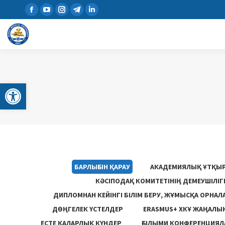
Open toolbar
БАРЛЫҒЫН ҚАРАУ
АКАДЕМИЯЛЫҚ ҰТҚЫ
КӘСІПОДАҚ КОМИТЕТІНІҢ ДЕМЕУШІЛІ
ДИПЛОМНАН КЕЙІНГІ БІЛІМ БЕРУ, ЖҰМЫСҚА ОРНАЛ
ДӨҢГЕЛЕК ҮСТЕЛДЕР
ERASMUS+ ХКҰ ЖАҢАЛЫ
ЕСТЕ ҚАЛАРЛЫҚ КҮНДЕР
ҒЫЛЫМИ КОНФЕРЕНЦИЯЛА