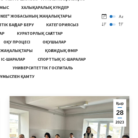
ҰМЫС
ХАЛЫҚАРАЛЫҚ КҮНДЕР
ONEE" ЖОБАСЫНЫҢ ЖАҢАЛЫҚТАРЫ
ПТІК БАҒДАР БЕРУ
КАТЕГОРИЯСЫЗ
АР
КУРАТОРЛЫҚ САҒАТТАР
ОҚУ ПРОЦЕСІ
ОҚУШЫЛАР
Ң ЖАҢАЛЫҚТАРЫ
ҚОҒАМДЫҚ ӨМІР
 ІС-ШАРАЛАР
СПОРТТЫҚ ІС-ШАРАЛАР
Ы
УНИВЕРСИТЕТТІК ГОСПИТАЛЬ
ҰМЫСПЕН ҚАМТУ
Қыр
28
2023