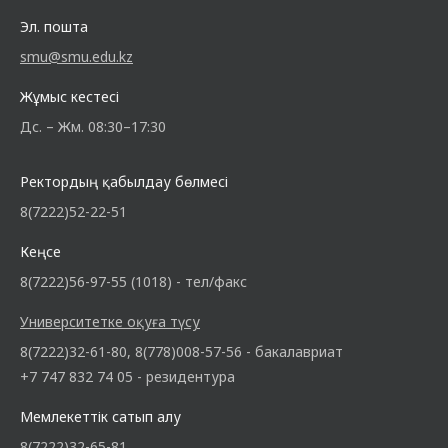
Эл. пошта
smu@smu.edu.kz
Жұмыс кестесі
Дс. – Жм. 08:30–17:30
Ректордың қабылдау бөлмесі
8(7222)52-22-51
Кеңсе
8(7222)56-97-55 (1018) - тел/факс
Университетке оқуға түсу
8(7222)32-61-80, 8(778)008-57-56 - бакалавриат
+7 747 832 74 05 - резидентура
Мемлекеттік сатып алу
8(7222)32-65-81