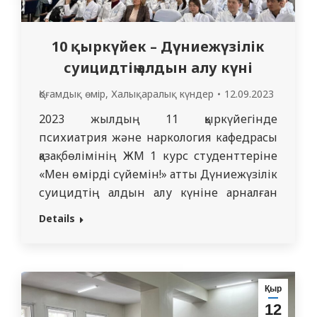
10 қыркүйек – Дүниежүзілік
суицидтің алдын алу күні
Қоғамдық өмір
,
Халықаралық күндер
12.09.2023
2023 жылдың 11 қыркүйегінде
психиатрия және наркология кафедрасы
қазақ бөлімінің ЖМ 1 курс студенттеріне
«Мен өмірді сүйемін!» атты Дүниежүзілік
суицидтің алдын алу күніне арналған
«Рухани жаңғыру» бағдарламасы аясында
Details
іс-шара өткізді. Ұйымдастырушылар:
кафедра меңгерушісі п.ғ.д. Молдағалиев
Т.М., Алмағамбетова А.А., Ермекбаев А.У.,
«Жалпы медицина» мамандығының 5
Қыр
курс студенттері 5108, және 3 курс
12