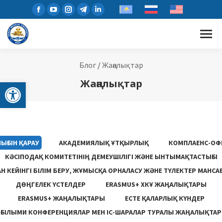
Блог
/
Жаңалықтар
Open toolbar
Жаңалықтар
ЫҒЫН ҚАРАУ
АКАДЕМИЯЛЫҚ ҰТҚЫРЛЫҚ
КОМПЛАЕНС-ОФ
КӘСІПОДАҚ КОМИТЕТІНІҢ ДЕМЕУШІЛІГІ ЖӘНЕ ЫНТЫМАҚТАСТЫҒЫ
 КЕЙІНГІ БІЛІМ БЕРУ, ЖҰМЫСҚА ОРНАЛАСУ ЖƏНЕ ТҮЛЕКТЕР МАНСА
ДӨҢГЕЛЕК ҮСТЕЛДЕР
ERASMUS+ ХКҰ ЖАҢАЛЫҚТАРЫ
ERASMUS+ ЖАҢАЛЫҚТАРЫ
ЕСТЕ ҚАЛАРЛЫҚ КҮНДЕР
ҒЫЛЫМИ КОНФЕРЕНЦИЯЛАР МЕН ІС-ШАРАЛАР ТУРАЛЫ ЖАҢАЛЫҚТАР