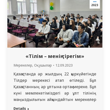
студенттері 3511 Медицина факультеті
2023
деканатының…
«Тілім – менің тірегім»
Мерекелер
,
Оқушылар
12.09.2023
Қазақстанда әр жылдың 22 қыркүйегінде
Тілдер мерекесі атап өтіледі. Бұл
Қазақстанның әр ұлтына ортақ мереке. Бұл
күні мемлекетіміздегі әр ұлт тілінің
маңыздылығын айқындайтын мерекелер
өтеді. Мерекенің мақсаты-Қазақстандағы
Details