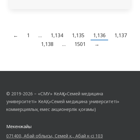
әр ұлт өкілдерінің бірлігін сақтау, қазақ тілін
дамыту және ауқымын кеңейту. «Тілдер
мерекесі» қарсаңында бірінші курс
студенттері және кураторлары 2023
жылдың 9 қыркүйегінде №2 жатақханада
←
1
…
1,134
1,135
1,136
1,137
«Тілім – менің…
1,138
…
1501
→
© 2019-2026 – «СМУ» КеАҚ («Семей медицина
университеті» КеАҚ, «Семей медицина университеті»
коммерциялық емес акционерлік қоғамы)
Мекенжайы
071400, Абай облысы, Семей қ., Абай к-сі 103