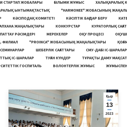
И СТАРТАП ЖОБАЛАРЫ
ҒЫЛЫМИ ЖҰМЫС
ХАЛЫҚАРАЛЫҚ 
АРАЛЫҚ ЫНТЫМАҚТАСТЫҚ
"HARMONEE" ЖОБАСЫНЫҢ ЖАҢАЛ
Р
КӘСІПОДАҚ КОМИТЕТІ
КӘСІПТІК БАҒДАР БЕРУ
КАТ
ТАПХАНА ЖАҢАЛЫҚТАРЫ
КОНКУРСТАР
КУРАТОРЛЫҚ САҒАТ
ПАТТАУ РӘСІМДЕРІ
МЕРЕКЕЛЕР
ОҚУ ПРОЦЕСІ
ОҚУШ
. ФИЛИАЛ
"PROINCA" ЖОБАСЫНЫҢ ЖАҢАЛЫҚТАРЫ
ҚОҒА
СЕМИНАРЛАР
ШЕБЕРЛІК САҒАТТАРЫ
СМУ-ДАҒЫ ІС-ШАРАЛАР
ТТЫҚ ІС-ШАРАЛАР
ТУҒАН КҮНДЕР
ТҰРАҚТЫ ДАМУ МАҚСА
СИТЕТТІК ГОСПИТАЛЬ
ВОЛОНТЕРЛІК ЖҰМЫС
ЖҰМЫСПЕН
Қыр
13
2023