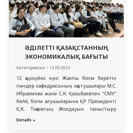
ӘДІЛЕТТІ ҚАЗАҚСТАННЫҢ
ЭКОНОМИКАЛЫҚ БАҒЫТЫ
Категориясыз
13.09.2023
12 қыркүйек күні Жалпы білім беретін
пәндер кафедрасының оқытушылары М.С.
Ибраемова және С.К. Қазыбаевпен “СМУ”
КеАҚ білім алушыларына ҚР Президенті
Қ.К. Тоқаевтың Жолдауын таныстыру
мақсатында түсіндірме жұмыстары
Details
жүргізілді. Жолдауда белгіленген жаңа
мақсаттар азаматтардың әл-ауқатын