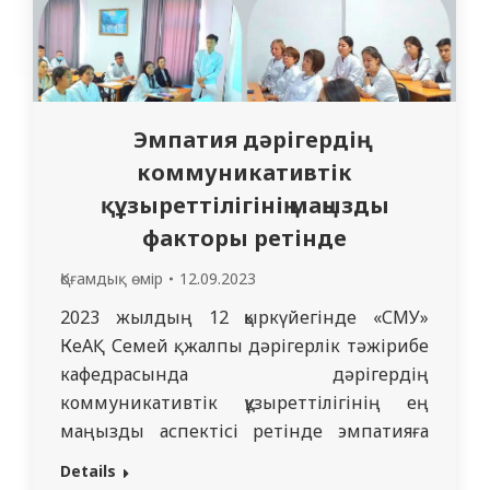
Эмпатия дәрігердің
коммуникативтік
құзыреттілігінің маңызды
факторы ретінде
Қоғамдық өмір
12.09.2023
2023 жылдың 12 қыркүйегінде «СМУ»
КеАҚ Семей қ. жалпы дәрігерлік тәжірибе
кафедрасында дәрігердің
коммуникативтік құзыреттілігінің ең
маңызды аспектісі ретінде эмпатияға
арналған клиницист мектебінің кезекті
Details
отырысы өтті. Кездесуді кафедра