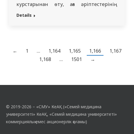
курстарынан өту, аға әріптестерінің
тәлімгерлік етуі, өз тәжірибесін
Details
жинақтау және қызметін талдау арқылы
жүзеге асырылады. 2023 жылдың 25
мамырында Zoom платформасы арқылы
Жас оқытушылар мектебінің онлайн
отырысы өткізілді. Ішкі аурулар және
←
1
…
1,164
1,165
1,166
1,167
ревматология кафедрасының
1,168
…
1501
→
меңгерушісі Каскабаева Алида
Шариповна кафедраның…
© 2019-2026 – «СМУ» КеАҚ («Семей медицина
университеті» КеАҚ, «Семей медицина университеті»
коммерциялық емес акционерлік қоғамы)