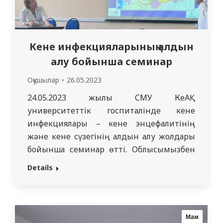
Кене инфекцияларының алдын
алу бойынша семинар
Оқушылар
26.05.2023
24.05.2023 жылы СМУ КеАҚ
университеттік госпиталінде кене
инфекциялары – кене энцефалитінің
және кене сүзегінің алдын алу жолдары
бойынша семинар өтті. Облысымызбен
шектесетін ШҚО аумағында кене
Details
энцефалитінің табиғи ошақтары Глубокое,
Зайсан, Зырян, Катонқарағай, Көкпекті
(Самара аймағы), Ұлан, Шемонаиха
аудандары, Риддер және Өскемен
Мам