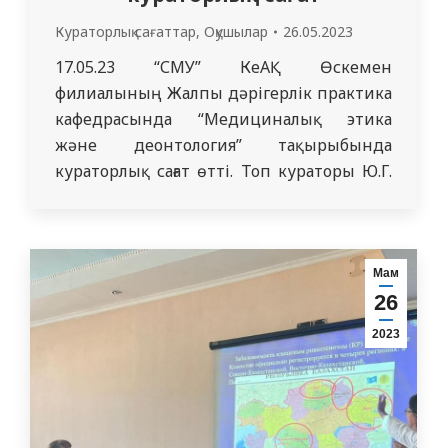
Кураторлық сағаттар
,
Оқушылар
26.05.2023
17.05.23 “СМУ” КеАҚ Өскемен
филиалының Жалпы дәрігерлік практика
кафедрасында “Медициналық этика
және деонтология” тақырыбында
кураторлық сағат өтті. Топ кураторы Ю.Г.
Попович студенттермен дәрігердің
әріптестерімен және пациенттермен
қарым-қатынас ережелері мен
нормаларын, науқастардың сауығуына
Мам
ықпал ететін медицина
26
қызметкерлерінің мінез-құлық стилін,
2023
медициналық-этикалық принциптерді
практикалық қолдануды талқылады.
[/vc_column_text][/vc_column][/vc_row]