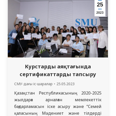
қалаларының айналасы болып табылады.
25
Семинардың модераторлары – «СМУ»
2023
КеАҚ 617 тобының ЖПД интерндері.
Семинар…
Курстарды аяқтағында
сертификаттарды тапсыру
СМУ-дағы іс-шаралар
25.05.2023
Қазақстан Республикасының 2020-2025
жылдарға арналған мемлекеттік
бағдарламасын іске асыру және “Семей
қаласының Мәдениет және тілдерді