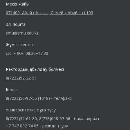
Мекенжайы
071400, Абай облысы, Семей қ., Абай к-сі 103
Эл. пошта
smu@smu.edu.kz
Жұмыс кестесі
Дс. – Жм. 08:30–17:30
Ректордың қабылдау бөлмесі
8(7222)52-22-51
Кеңсе
8(7222)56-97-55 (1018) - тел/факс
Университетке оқуға түсу
8(7222)32-61-80, 8(778)008-57-56 - бакалавриат
+7 747 832 74 05 - резидентура