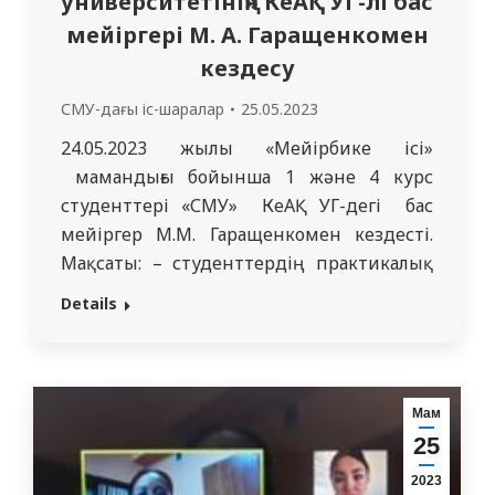
университетінің» КеАҚ УГ-лі бас
мейіргері М. А. Гаращенкомен
кездесу
СМУ-дағы іс-шаралар
25.05.2023
24.05.2023 жылы «Мейірбике ісі»
мамандығы бойынша 1 және 4 курс
студенттері «СМУ» КеАҚ УГ-дегі бас
мейіргер М.М. Гаращенкомен кездесті.
Мақсаты: – студенттердің практикалық
денсаулық сақтаудағы мейіргердің рөлі
Details
туралы білімдерін тереңдету; –
медицина қызметкерінің кәсіби
міндетін адал атқаратын адамдарға
құрмет көрсету; – болашақ кәсіби
Мам
қызметтің мәнін түсіну; – мейірімділік,
25
кішіпейілділік, таңдалған мамандыққа
2023
деген мақтаныш сезімін тәрбиелеу;…