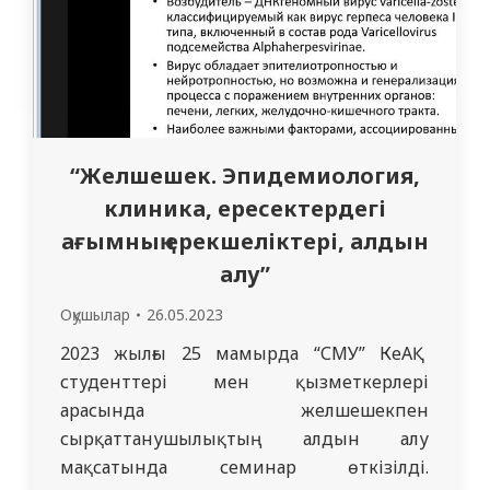
“Желшешек. Эпидемиология,
клиника, ересектердегі
ағымның ерекшеліктері, алдын
алу”
Оқушылар
26.05.2023
2023 жылғы 25 мамырда “СМУ” КеАҚ
студенттері мен қызметкерлері
арасында желшешекпен
сырқаттанушылықтың алдын алу
мақсатында семинар өткізілді.