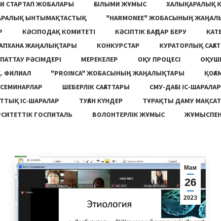
И СТАРТАП ЖОБАЛАРЫ
ҒЫЛЫМИ ЖҰМЫС
ХАЛЫҚАРАЛЫҚ 
АРАЛЫҚ ЫНТЫМАҚТАСТЫҚ
"HARMONEE" ЖОБАСЫНЫҢ ЖАҢАЛ
Р
КӘСІПОДАҚ КОМИТЕТІ
КӘСІПТІК БАҒДАР БЕРУ
КАТ
ТАПХАНА ЖАҢАЛЫҚТАРЫ
КОНКУРСТАР
КУРАТОРЛЫҚ САҒАТ
ПАТТАУ РӘСІМДЕРІ
МЕРЕКЕЛЕР
ОҚУ ПРОЦЕСІ
ОҚУШ
. ФИЛИАЛ
"PROINCA" ЖОБАСЫНЫҢ ЖАҢАЛЫҚТАРЫ
ҚОҒА
СЕМИНАРЛАР
ШЕБЕРЛІК САҒАТТАРЫ
СМУ-ДАҒЫ ІС-ШАРАЛАР
ТТЫҚ ІС-ШАРАЛАР
ТУҒАН КҮНДЕР
ТҰРАҚТЫ ДАМУ МАҚСА
СИТЕТТІК ГОСПИТАЛЬ
ВОЛОНТЕРЛІК ЖҰМЫС
ЖҰМЫСПЕН
Мам
26
2023