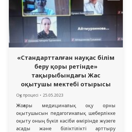
«Стандартталған науқас білім
беру қоры ретінде»
тақырыбындағы Жас
оқытушы мектебі отырысы
Оқу процесі
25.05.2023
Жоғары медициналық оқу орны
оқытушысын педагогикалық шеберлікке
оқыту оның бүкіл кәсіби өмірінде жүзеге
асады және біліктілікті арттыру