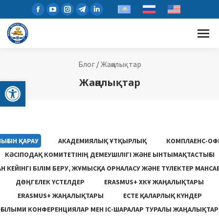
Блог
/
Жаңалықтар
Open toolbar
Жаңалықтар
ЫҒЫН ҚАРАУ
АКАДЕМИЯЛЫҚ ҰТҚЫРЛЫҚ
КОМПЛАЕНС-ОФ
КӘСІПОДАҚ КОМИТЕТІНІҢ ДЕМЕУШІЛІГІ ЖӘНЕ ЫНТЫМАҚТАСТЫҒЫ
 КЕЙІНГІ БІЛІМ БЕРУ, ЖҰМЫСҚА ОРНАЛАСУ ЖƏНЕ ТҮЛЕКТЕР МАНСА
ДӨҢГЕЛЕК ҮСТЕЛДЕР
ERASMUS+ ХКҰ ЖАҢАЛЫҚТАРЫ
ERASMUS+ ЖАҢАЛЫҚТАРЫ
ЕСТЕ ҚАЛАРЛЫҚ КҮНДЕР
ҒЫЛЫМИ КОНФЕРЕНЦИЯЛАР МЕН ІС-ШАРАЛАР ТУРАЛЫ ЖАҢАЛЫҚТАР