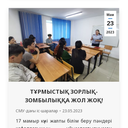
Қазақстан Республикасының ЖОО және
орта арнаулы білім беру мекемелерінің
Мам
барлық білім беру бағдарламасының 1-2
23
курс студенттері арасынан 11 команда
2023
қатысты. Олимпиаданың негізгі мақсаты
– Қазақстан…
ТҰРМЫСТЫҚ ЗОРЛЫҚ-
ЗОМБЫЛЫҚҚА ЖОЛ ЖОҚ!
СМУ-дағы іс-шаралар
23.05.2023
17 мамыр күні жалпы білім беру пәндері