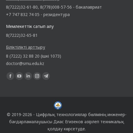
8(7222)32-61-80, 8(778)008-57-56 - бакалавриат
+7 747 832 74 05 - резидентура
Мемлекеттік сатып алу
8(7222)32-65-81
Біліктілікті арттыру
8 (7222) 32 88 20 (ішкі 1073)
doctor@smu.edu.kz
Find us on:
© 2019-2026 -
Цифрлық технологиялар бөлімінің
инженер-
бағдарламалаушысы
Диас Егизеков
әзірлеп техникалық
қолдау көрсетуде.