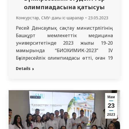
олимпиадасына қатысуы
Конкурстар
,
СМУ-дағы іс-шаралар
23.05.2023
Ресей Денсаулық сақтау министрлігінің
Башқұрт мемлекеттік медицина
университетінде 2023 жылы 19-20
мамырында “БИОХИМИК-2023” IV
Бүкілресейлік олимпиадасы өтті, оған 19
мамырда онлайн форматта профессор С.
Details
О. Тапбергенов атындағы биохимия және
химиялық пәндер кафедрасының
командасы, студенттер – Кален Сания
“Стоматология” 205 тобынан, Калелова
Мам
Малика ЖМ 2216 тобынан, Жұмабеков
23
Айдос ЖМ 2221 тобынан қатысты. Жалпы
2023
алғанда Ресейдің, Қырғыз…