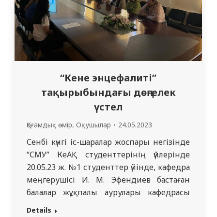
“Кене энцефалиті”
тақырыбындағы дөңгелек
үстел
Қоғамдық өмір
,
Оқушылар
24.05.2023
Сенбі күнгі іс-шаралар жоспары негізінде
“СМУ” КеАҚ студенттерінің үйлерінде
20.05.23 ж. №1 студенттер үйінде, кафедра
меңгерушісі И. М. Эфендиев бастаған
балалар жұқпалы аурулары кафедрасы
А.Қ.Құмарбекова, Е.С. Смаилов “Кене
Details