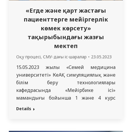
«Егде және қарт жастағы
пациенттерге мейіргерлік
көмек көрсету»
тақырыбындағы жазғы
мектеп
Оқу процесі
,
СМУ-дағы іс-шаралар
23.05.2023
15.05.2023 жылы «Семей медицина
университеті» КеАҚ симуляциялық және
білім беру технологиялары
кафедрасында «Мейірбике ісі»
мамандығы бойынша 1 және 4 курс
студенттеріне арналған жазғы мектептің
Details
бірінші күні ұйымдастырылды. Мейіргер
ісі кафедрасының меңгерушісі, PhD
Жуманбаева Ж.М. құттықтау сөз сөйледі.