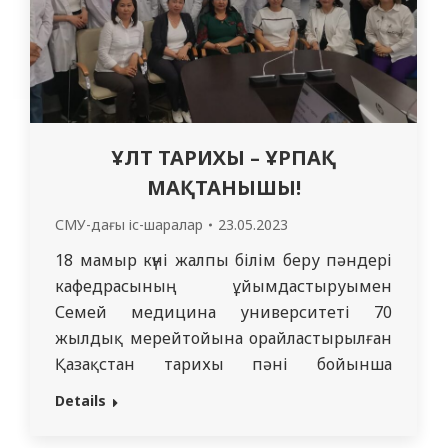
ҰЛТ ТАРИХЫ – ҰРПАҚ
МАҚТАНЫШЫ!
СМУ-дағы іс-шаралар
23.05.2023
18 мамыр күні жалпы білім беру пәндері
кафедрасының ұйымдастыруымен
Семей медицина университеті 70
жылдық мерейтойына орайластырылған
Қазақстан тарихы пәні бойынша
республикалық студенттердің пәндік
Details
олимпиадасы болып өтті. Республикалық
студенттердің пәндік олимпиадасына