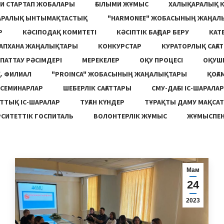
И СТАРТАП ЖОБАЛАРЫ
ҒЫЛЫМИ ЖҰМЫС
ХАЛЫҚАРАЛЫҚ 
АРАЛЫҚ ЫНТЫМАҚТАСТЫҚ
"HARMONEE" ЖОБАСЫНЫҢ ЖАҢАЛ
Р
КӘСІПОДАҚ КОМИТЕТІ
КӘСІПТІК БАҒДАР БЕРУ
КАТ
ТАПХАНА ЖАҢАЛЫҚТАРЫ
КОНКУРСТАР
КУРАТОРЛЫҚ САҒАТ
ПАТТАУ РӘСІМДЕРІ
МЕРЕКЕЛЕР
ОҚУ ПРОЦЕСІ
ОҚУШ
. ФИЛИАЛ
"PROINCA" ЖОБАСЫНЫҢ ЖАҢАЛЫҚТАРЫ
ҚОҒА
СЕМИНАРЛАР
ШЕБЕРЛІК САҒАТТАРЫ
СМУ-ДАҒЫ ІС-ШАРАЛАР
ТТЫҚ ІС-ШАРАЛАР
ТУҒАН КҮНДЕР
ТҰРАҚТЫ ДАМУ МАҚСА
СИТЕТТІК ГОСПИТАЛЬ
ВОЛОНТЕРЛІК ЖҰМЫС
ЖҰМЫСПЕН
Мам
24
2023