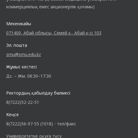
коммерциялық емес акционерлік қоғамы)
Мекенжайы
071400, Абай облысы, Семей қ., Абай к-сі 103
Эл. пошта
smu@smu.edu.kz
Жұмыс кестесі
Дс. – Жм. 08:30–17:30
Ректордың қабылдау бөлмесі
8(7222)52-22-51
Кеңсе
8(7222)56-97-55 (1018) - тел/факс
Университетке оқуға түсу