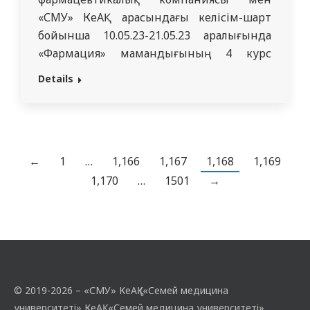
«СМУ» КеАҚ арасындағы келісім-шарт
бойынша 10.05.23-21.05.23 аралығында
«Фармация» мамандығының 4 курс
студенттері осы компания базасында
Details
«Дәрілік заттардың өнеркәсіптік
технологиясы» өндірістік тәжірибеден
өтті. Бұл тәжірибенің мақсаты «Дәрілік
заттардың өнеркәсіптік технологиясы»
пәнін оқу барысында алған теориялық
←
1
…
1,166
1,167
1,168
1,169
білімдерін бекіту. «VIVA Pharm» ЖШС өз
1,170
…
1501
→
өнімдерін бөлшек сауда желісіне
жеткізетін және стационарлық және…
© 2019-2026 – «СМУ» КеАҚ («Семей медицина
университеті» КеАҚ, «Семей медицина университеті»