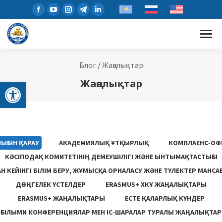
Блог
/
Жаңалықтар
Open toolbar
Жаңалықтар
ЫҒЫН ҚАРАУ
АКАДЕМИЯЛЫҚ ҰТҚЫРЛЫҚ
КОМПЛАЕНС-ОФ
КӘСІПОДАҚ КОМИТЕТІНІҢ ДЕМЕУШІЛІГІ ЖӘНЕ ЫНТЫМАҚТАСТЫҒЫ
 КЕЙІНГІ БІЛІМ БЕРУ, ЖҰМЫСҚА ОРНАЛАСУ ЖƏНЕ ТҮЛЕКТЕР МАНСА
ДӨҢГЕЛЕК ҮСТЕЛДЕР
ERASMUS+ ХКҰ ЖАҢАЛЫҚТАРЫ
ERASMUS+ ЖАҢАЛЫҚТАРЫ
ЕСТЕ ҚАЛАРЛЫҚ КҮНДЕР
ҒЫЛЫМИ КОНФЕРЕНЦИЯЛАР МЕН ІС-ШАРАЛАР ТУРАЛЫ ЖАҢАЛЫҚТАР