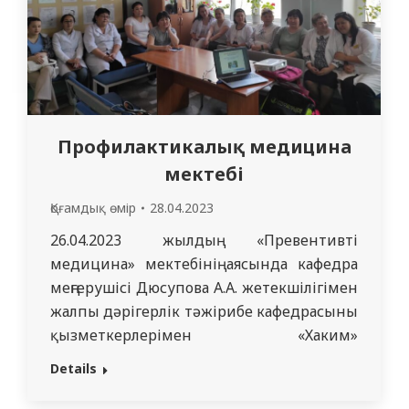
Профилактикалық медицина
мектебі
Қоғамдық өмір
28.04.2023
26.04.2023 жылдың «Превентивті
медицина» мектебінің аясында кафедра
меңгерушісі Дюсупова А.А. жетекшілігімен
жалпы дәрігерлік тәжірибе кафедрасының
қызметкерлерімен «Хаким»
емханасында жас ата-аналарға екпемен
Details
алдын алу сұрақтары бойынша мектеп
өткізілді. Ата-аналармен кездесуде