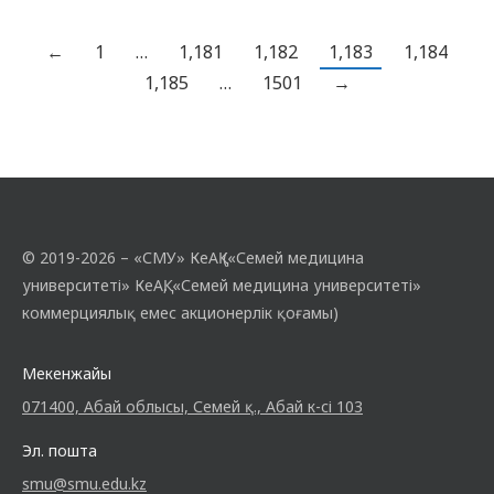
кейде кездесетін бытыраңқылық пен
түсінбеушілікке байланысты көптеген
←
1
…
1,181
1,182
1,183
1,184
кәсіби міндеттерді ұтқыр шеше
1,185
…
1501
→
алмайды. Бүгінгі таңда әлеуметтік-
психологиялық сипаттағы оң өзгерістерді
жасауға бағытталған кез-келген деңгейдегі
ұйымдар үшін…
© 2019-2026 – «СМУ» КеАҚ («Семей медицина
университеті» КеАҚ, «Семей медицина университеті»
коммерциялық емес акционерлік қоғамы)
Мекенжайы
071400, Абай облысы, Семей қ., Абай к-сі 103
Эл. пошта
smu@smu.edu.kz