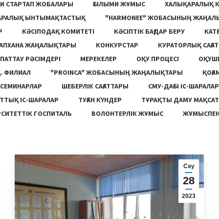
И СТАРТАП ЖОБАЛАРЫ
ҒЫЛЫМИ ЖҰМЫС
ХАЛЫҚАРАЛЫҚ 
АРАЛЫҚ ЫНТЫМАҚТАСТЫҚ
"HARMONEE" ЖОБАСЫНЫҢ ЖАҢАЛ
Р
КӘСІПОДАҚ КОМИТЕТІ
КӘСІПТІК БАҒДАР БЕРУ
КАТ
ТАПХАНА ЖАҢАЛЫҚТАРЫ
КОНКУРСТАР
КУРАТОРЛЫҚ САҒАТ
ПАТТАУ РӘСІМДЕРІ
МЕРЕКЕЛЕР
ОҚУ ПРОЦЕСІ
ОҚУШ
. ФИЛИАЛ
"PROINCA" ЖОБАСЫНЫҢ ЖАҢАЛЫҚТАРЫ
ҚОҒА
СЕМИНАРЛАР
ШЕБЕРЛІК САҒАТТАРЫ
СМУ-ДАҒЫ ІС-ШАРАЛАР
ТТЫҚ ІС-ШАРАЛАР
ТУҒАН КҮНДЕР
ТҰРАҚТЫ ДАМУ МАҚСА
СИТЕТТІК ГОСПИТАЛЬ
ВОЛОНТЕРЛІК ЖҰМЫС
ЖҰМЫСПЕН
Сәу
28
2023