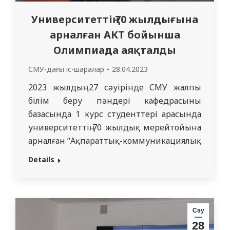
Университеттің 70 жылдығына
арналған АКТ бойынша
Олимпиада аяқталды
СМУ-дағы іс-шаралар
28.04.2023
2023 жылдың 27 сәуірінде СМУ жалпы
білім беру пәндері кафедрасының
базасында 1 курс студенттері арасында
университеттің 70 жылдық мерейтойына
арналған “Ақпараттық-коммуникациялық
технологиялар” пәні бойынша
Details
университетішілік пәндік Олимпиада
өтті. Олимпиаданың негізгі мақсаты
болашақ дәрігерлердің цифрлық
дағдыларын дамыту және жетілдіру
Сәу
болды, бұл медицинаны цифрландыру
28