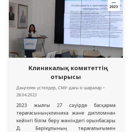
кезеңінде маңызды рөл атқарады. Іс-шара
2023
олимпиадаға қатысушыларды кафедра
меңгерушісі саясаттану ғылымдарының
докторы Г.Т.…
Клиникалық комитеттің
отырысы
Дөңгелек үстелдер
,
СМУ-дағы іс-шаралар
28.04.2023
2023 жылғы 27 сәуірде басқарма
төрағасының клиника және дипломнан
кейінгі білім беру жөніндегі орынбасары
Д. Берікұлының төрағалығымен