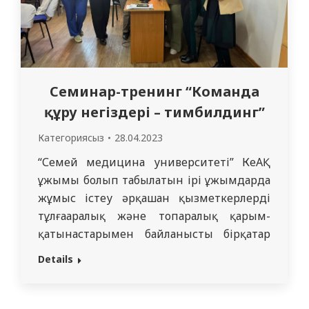
Семинар-тренинг “Команда
құру негіздері – тимбилдинг”
Категориясыз
28.04.2023
“Семей медицина университеті” КеАҚ
ұжымы болып табылатын ірі ұжымдарда
жұмыс істеу әрқашан қызметкерлердің
тұлғааралық және топаралық қарым-
қатынастарымен байланысты бірқатар
қиындықтармен ұштасады. Университет
Details
басшылығы профессорлық-оқытушылық
құрамы (ПОҚ) ұжымдары мен
құрылымдық бөлімшелер арасында