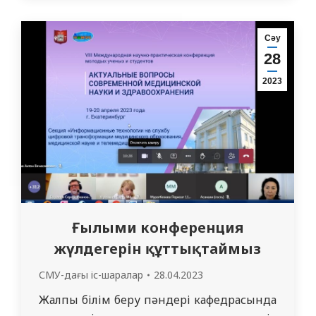
доцент О.А. Юрковская 622 ЖТД тобының
дәрігер-интерндерімен бірге балалар
Сәу
үшін екпенің маңыздылығына тоқталды.
28
Тақырып кездейсоқ таңдалған жоқ,
2023
өйткені жұқпалы ауруларды екпенің
алдын алу медицинаның өзекті
мәселелерінің…
Ғылыми конференция
жүлдегерін құттықтаймыз
СМУ-дағы іс-шаралар
28.04.2023
Жалпы білім беру пәндері кафедрасында