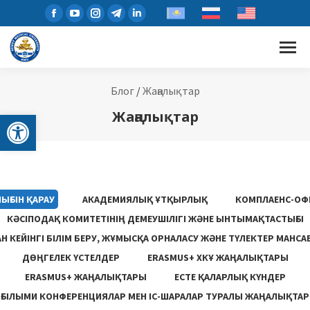
Блог
/
Жаңалықтар
Open toolbar
Жаңалықтар
ЫҒЫН ҚАРАУ
АКАДЕМИЯЛЫҚ ҰТҚЫРЛЫҚ
КОМПЛАЕНС-ОФ
КӘСІПОДАҚ КОМИТЕТІНІҢ ДЕМЕУШІЛІГІ ЖӘНЕ ЫНТЫМАҚТАСТЫҒЫ
 КЕЙІНГІ БІЛІМ БЕРУ, ЖҰМЫСҚА ОРНАЛАСУ ЖƏНЕ ТҮЛЕКТЕР МАНСА
ДӨҢГЕЛЕК ҮСТЕЛДЕР
ERASMUS+ ХКҰ ЖАҢАЛЫҚТАРЫ
ERASMUS+ ЖАҢАЛЫҚТАРЫ
ЕСТЕ ҚАЛАРЛЫҚ КҮНДЕР
ҒЫЛЫМИ КОНФЕРЕНЦИЯЛАР МЕН ІС-ШАРАЛАР ТУРАЛЫ ЖАҢАЛЫҚТАР