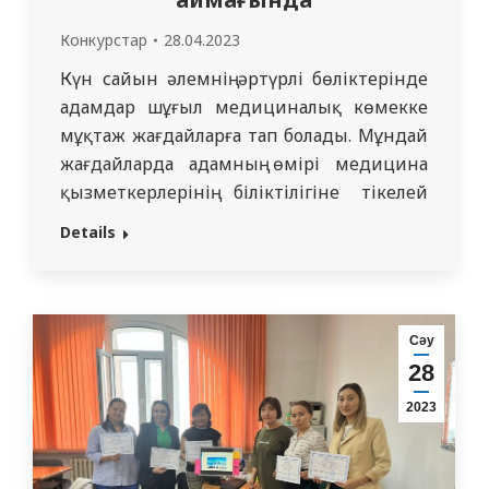
Конкурстар
28.04.2023
Күн сайын әлемнің әртүрлі бөліктерінде
адамдар шұғыл медициналық көмекке
мұқтаж жағдайларға тап болады. Мұндай
жағдайларда адамның өмірі медицина
қызметкерлерінің біліктілігіне тікелей
байланысты. 2023 жылдың 27 сәуірінде
Details
«Симуляциялық және білім беру
технологиялары» кафедрасы мен
«Апаттар медицинасы» кафедрасы
бірлесе отырып, 5 курс студенттері ЖМФ
Сәу
арасында Семей медицина
28
университетінің 70 жылдығына арналған
2023
«Төтенше жағдай аймағында»
олимпиадасының 2 кезеңін…