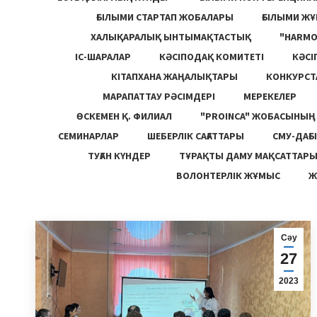
ҒЫЛЫМИ СТАРТАП ЖОБАЛАРЫ
ҒЫЛЫМИ Ж
ХАЛЫҚАРАЛЫҚ ЫНТЫМАҚТАСТЫҚ
"HARM
ІС-ШАРАЛАР
КӘСІПОДАҚ КОМИТЕТІ
КӘСІ
КІТАПХАНА ЖАҢАЛЫҚТАРЫ
КОНКУРСТ
МАРАПАТТАУ РӘСІМДЕРІ
МЕРЕКЕЛЕР
ӨСКЕМЕН Қ. ФИЛИАЛ
"PROINCA" ЖОБАСЫНЫ
СЕМИНАРЛАР
ШЕБЕРЛІК САҒАТТАРЫ
СМУ-ДАҒЫ
ТУҒАН КҮНДЕР
ТҰРАҚТЫ ДАМУ МАҚСАТТАР
ВОЛОНТЕРЛІК ЖҰМЫС
Ж
Сәу
27
2023