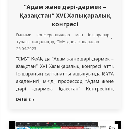
“Адам және дәрі-дәрмек –
Қазақстан” XVI Халықаралық
конгресі
Ғылыми конференциялар мен іс-шаралар
туралы жаңалықтар
,
СМУ-дағы іс-шаралар
26.04.2023
“СМУ” КеАҚ – да “Адам және дәрі-дәрмек –
Қазақстан” XVI Халықаралық конгресі өтті.
Іс-шараның салтанатты ашылуында ҚР ҰҒА
академигі, м.ғ.д., профессор, “Адам және
дәрі –дәрмек- Қазақстан” Конгресінің
құрметті президенті, “Клиникалық
Details
фармакологтар мен фармацевтердің
кәсіби қауымдастығы” РҚБ президенті
Раиса Салмағанбетқызы Күзденбаева,
облыстың денсаулық сақтау
Сәу