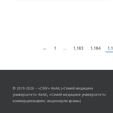
менеджері. “Қазақстандық жастарда сүт
безі қатерлі ісігінің өзін-өзі
диагностикалауға оқыту” жобасын
Қазақстан Республикасының Польша
Республикасындағы Елшілігінің
қолдауымен “демократия үшін білім…
←
1
…
1,183
1,184
1,
© 2019-2026 – «СМУ» КеАҚ («Семей медицина
университеті» КеАҚ, «Семей медицина университеті»
коммерциялық емес акционерлік қоғамы)