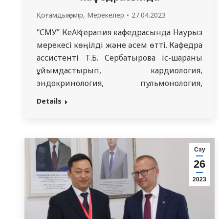
Қоғамдық өмір
,
Мерекелер
27.04.2023
“СМУ” КеАҚ терапия кафедрасында Наурыз
мерекесі көңілді және әсем өтті. Кафедра
ассистенті Т.Б. Сербатырова іс-шараны
ұйымдастырып, кардиология,
эндокринология, пульмонология,
гематология, терапия мамандығының
Details
1,2,3 курс резиденттері қатысты. Іс-шара
барысында резиденттер Наурыз
мерекесіне байланысты Тарих пен
дәстүрлермен бөлісті. Олар бұл мереке
Сәу
табиғаттың жаңаруы мен жандануын
26
бейнелейтінін, сонымен қатар жаңа жыл
2023
мен өмірдің жаңа циклінің басталуын
атап өтетінін…