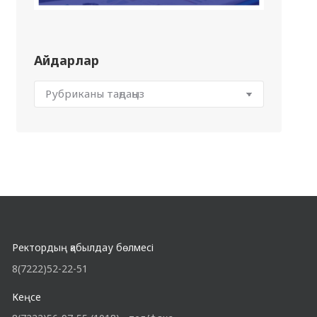
Айдарлар
Ректордың қабылдау бөлмесі
8(7222)52-22-51
Кеңсе