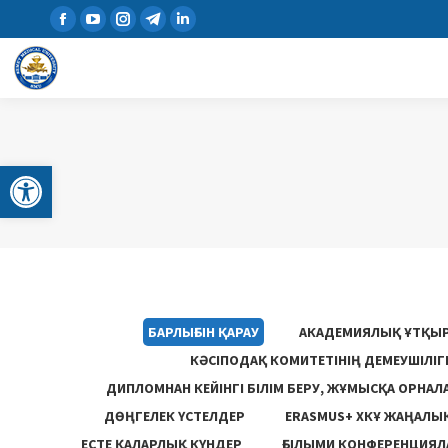
Open toolbar
БАРЛЫҒЫН ҚАРАУ
АКАДЕМИЯЛЫҚ ҰТҚЫ
КӘСІПОДАҚ КОМИТЕТІНІҢ ДЕМЕУШІЛІ
ДИПЛОМНАН КЕЙІНГІ БІЛІМ БЕРУ, ЖҰМЫСҚА ОРНАЛ
ДӨҢГЕЛЕК ҮСТЕЛДЕР
ERASMUS+ ХКҰ ЖАҢАЛЫ
ЕСТЕ ҚАЛАРЛЫҚ КҮНДЕР
ҒЫЛЫМИ КОНФЕРЕНЦИЯЛА