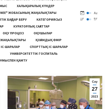
ҰМЫС
ХАЛЫҚАРАЛЫҚ КҮНДЕР
ONEE" ЖОБАСЫНЫҢ ЖАҢАЛЫҚТАРЫ
ПТІК БАҒДАР БЕРУ
КАТЕГОРИЯСЫЗ
АР
КУРАТОРЛЫҚ САҒАТТАР
ОҚУ ПРОЦЕСІ
ОҚУШЫЛАР
Ң ЖАҢАЛЫҚТАРЫ
ҚОҒАМДЫҚ ӨМІР
 ІС-ШАРАЛАР
СПОРТТЫҚ ІС-ШАРАЛАР
Ы
УНИВЕРСИТЕТТІК ГОСПИТАЛЬ
ҰМЫСПЕН ҚАМТУ
Сәу
27
2023