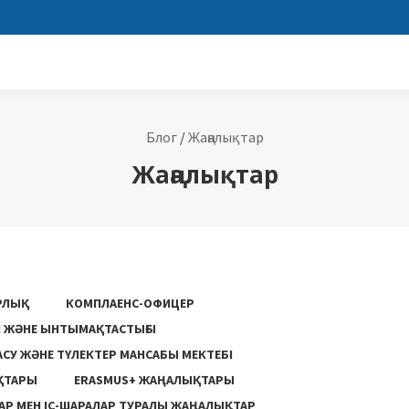
Блог
/
Жаңалықтар
Жаңалықтар
РЛЫҚ
КОМПЛАЕНС-ОФИЦЕР
ГІ ЖӘНЕ ЫНТЫМАҚТАСТЫҒЫ
АСУ ЖƏНЕ ТҮЛЕКТЕР МАНСАБЫ МЕКТЕБІ
ҚТАРЫ
ERASMUS+ ЖАҢАЛЫҚТАРЫ
Р МЕН ІС-ШАРАЛАР ТУРАЛЫ ЖАҢАЛЫҚТАР