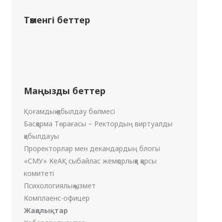
Төменгі беттер
Маңызды беттер
Қоғамдық қабылдау бөлмесі
Басқарма Төрағасы – Ректордың виртуалды
қабылдауы
Проректорлар мен декандардың блогы
«СМУ» КеАҚ сыбайлас жемқорлыққа қарсы
комитеті
Психологиялық қызмет
Комплаенс-офицер
Жаңалықтар