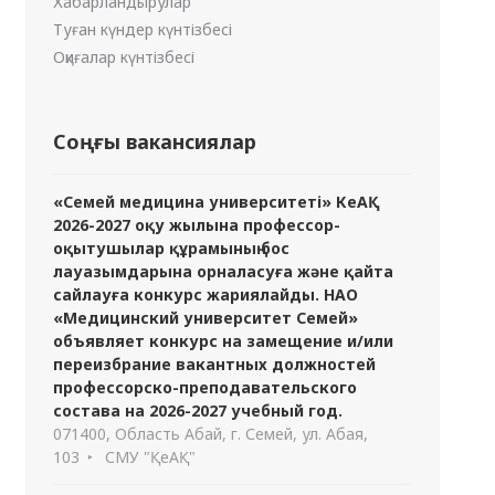
Хабарландырулар
Туған күндер күнтізбесі
Оқиғалар күнтізбесі
Соңғы вакансиялар
«Семей медицина университеті» КеАҚ
2026-2027 оқу жылына профессор-
оқытушылар құрамының бос
лауазымдарына орналасуға және қайта
сайлауға конкурс жариялайды. НАО
«Медицинский университет Семей»
объявляет конкурс на замещение и/или
переизбрание вакантных должностей
профессорско-преподавательского
состава на 2026-2027 учебный год.
071400, Область Абай, г. Семей, ул. Абая,
103
СМУ "ҚеАҚ"