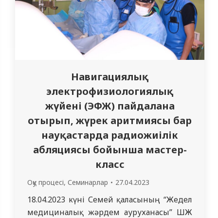
Навигациялық
электрофизиологиялық
жүйені (ЭФЖ) пайдалана
отырып, жүрек аритмиясы бар
науқастарда радиожиілік
абляциясы бойынша мастер-
класс
Оқу процесі
,
Семинарлар
27.04.2023
18.04.2023 күні Семей қаласының “Жедел
медициналық жәрдем ауруханасы” ШЖҚ