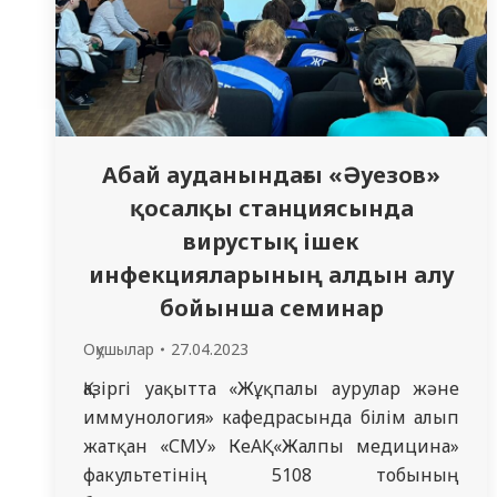
Абай ауданындағы «Әуезов»
қосалқы станциясында
вирустық ішек
инфекцияларының алдын алу
бойынша семинар
Оқушылар
27.04.2023
Қазіргі уақытта «Жұқпалы аурулар және
иммунология» кафедрасында білім алып
жатқан «СМУ» КеАҚ «Жалпы медицина»
факультетінің 5108 тобының