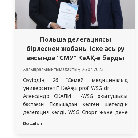
Польша делегациясы
бірлескен жобаны іске асыру
аясында “СМУ” КеАҚ-ға барды
Халықаралық ынтымақтастық
26.04.2023
Сәуірдің 26 “Семей медициналық
университеті” КеАҚ-ға prof WSG dr .
Александр СКАЛИ -WSG оқытушысы
бастаған Польшадан келген шетелдік
делегация келді, WSG Спорт және дене
шынықтыру институтының директоры,
Details
зерттеуші, көпжылдық құтқарушы, WOPR
нұсқаушысы, автор және жоба