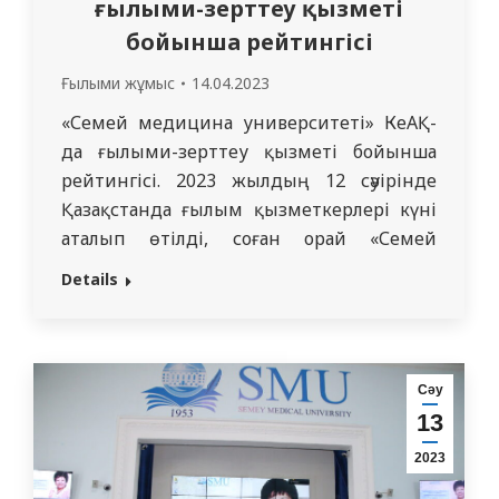
ғылыми-зерттеу қызметі
бойынша рейтингісі
Ғылыми жұмыс
14.04.2023
«Семей медицина университеті» КеАҚ-
да ғылыми-зерттеу қызметі бойынша
рейтингісі. 2023 жылдың 12 сәуірінде
Қазақстанда ғылым қызметкерлері күні
аталып өтілді, соған орай «Семей
медицина университеті» КеАҚ-да
Details
Ғылыми кеңестің кеңейтілген отырысы
өтіп, 2022 жылғы ғылыми-зерттеу
қызметі рейтингісінің нәтижелері
шығарылды. Сонымен, 2022 жылғы
Сәу
ғылыми-зерттеу қызметі рейтингісінің
13
нәтижелері бойынша «Ғылыми-зерттеу
2023
қызметіндегі үздік теориялық кафедра»
номинациясында II-дәрежелі дипломмен