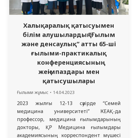
Халықаралық қатысуымен
білім алушылардың “Ғылым
және денсаулық” атты 65-ші
ғылыми-практикалық
конференциясының
жеңімпаздары мен
қатысушылары
Ғылыми жұмыс
14.04.2023
2023 жылғы 12-13 сәуірде “Семей
медицина университеті” КЕАҚ-да
профессор, медицина ғылымдарының
докторы, ҚР Медицина ғылымдары
академиясының корреспондент мүшесі