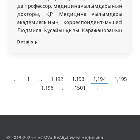
да профессор, медицина ғылымдарының
докторы, ҚР Медицина ғылымдары
академиясының корреспондент-мүшесі
Людмила Құсайынқызы Қаражанованың
80 жылдық мерейтойына арналған
Details
“Ғылым және денсаулық” атты білім
алушылардың 65-ші ғылыми
конференциясы аяқталды. Конференция
жұмысына ҚР жоғары оқу орындарының,
жақын және алыс шет елдерден 300-ден
←
1
…
1,192
1,193
1,194
1,195
астам білім алушылар қатысты.
1,196
…
1501
→
Конференция қонақтары Жапония, Ресей,
Қырғызстан, Өзбекстан, Қазақстаның
басқа өңірлерінен…
© 2019-2026 – «СМУ» КеАҚ («Семей медицина