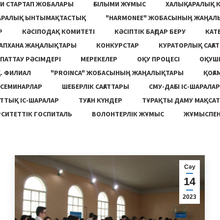
И СТАРТАП ЖОБАЛАРЫ
ҒЫЛЫМИ ЖҰМЫС
ХАЛЫҚАРАЛЫҚ 
АРАЛЫҚ ЫНТЫМАҚТАСТЫҚ
"HARMONEE" ЖОБАСЫНЫҢ ЖАҢАЛ
Р
КӘСІПОДАҚ КОМИТЕТІ
КӘСІПТІК БАҒДАР БЕРУ
КАТ
ТАПХАНА ЖАҢАЛЫҚТАРЫ
КОНКУРСТАР
КУРАТОРЛЫҚ САҒАТ
ПАТТАУ РӘСІМДЕРІ
МЕРЕКЕЛЕР
ОҚУ ПРОЦЕСІ
ОҚУШ
. ФИЛИАЛ
"PROINCA" ЖОБАСЫНЫҢ ЖАҢАЛЫҚТАРЫ
ҚОҒА
СЕМИНАРЛАР
ШЕБЕРЛІК САҒАТТАРЫ
СМУ-ДАҒЫ ІС-ШАРАЛАР
ТТЫҚ ІС-ШАРАЛАР
ТУҒАН КҮНДЕР
ТҰРАҚТЫ ДАМУ МАҚСА
СИТЕТТІК ГОСПИТАЛЬ
ВОЛОНТЕРЛІК ЖҰМЫС
ЖҰМЫСПЕН
Сәу
14
2023