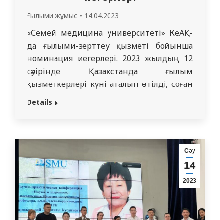
Ғылыми жұмыс
14.04.2023
«Семей медицина университеті» КеАҚ-
да ғылыми-зерттеу қызметі бойынша
номинация иегерлері. 2023 жылдың 12
сәуірінде Қазақстанда ғылым
қызметкерлері күні аталып өтілді, соған
орай «Семей медицина университеті»
Details
КеАҚ-да Ғылыми кеңестің кеңейтілген
отырысы өтіп, 2022 жылғы ғылыми-
зерттеу қызметі рейтингісінің
нәтижелері шығарылды. Сонымен, 2022
Сәу
жылғы ғылыми-зерттеу қызметі
14
рейтингісінің нәтижелері бойынша
2023
«Теориялық кафедраның ең нәтижелі
меңгерушісі» номинациясында ІІ-
дәрежелі дипломмен ҚР еңбек…