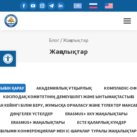
Блог
/
Жаңалықтар
Open toolbar
Жаңалықтар
ЫҒЫН ҚАРАУ
АКАДЕМИЯЛЫҚ ҰТҚЫРЛЫҚ
КОМПЛАЕНС-ОФ
КӘСІПОДАҚ КОМИТЕТІНІҢ ДЕМЕУШІЛІГІ ЖӘНЕ ЫНТЫМАҚТАСТЫҒЫ
 КЕЙІНГІ БІЛІМ БЕРУ, ЖҰМЫСҚА ОРНАЛАСУ ЖƏНЕ ТҮЛЕКТЕР МАНСА
ДӨҢГЕЛЕК ҮСТЕЛДЕР
ERASMUS+ ХКҰ ЖАҢАЛЫҚТАРЫ
ERASMUS+ ЖАҢАЛЫҚТАРЫ
ЕСТЕ ҚАЛАРЛЫҚ КҮНДЕР
ҒЫЛЫМИ КОНФЕРЕНЦИЯЛАР МЕН ІС-ШАРАЛАР ТУРАЛЫ ЖАҢАЛЫҚТАР