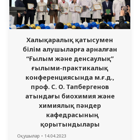
Халықаралық қатысумен
білім алушыларға арналған
“Ғылым және денсаулық”
ғылыми-практикалық
конференциясында м.ғ.д.,
проф. С. О. Тапбергенов
атындағы биохимия және
химиялық пәндер
кафедрасының
қорытындылары
Оқушылар
14.04.2023