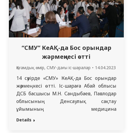
“СМУ” КеАҚ-да Бос орындар
жәрмеңкесі өтті
Қоғамдық өмір
,
СМУ-дағы іс-шаралар
14.04.2023
14 сәуірде «СМУ» КеАҚ-да Бос орындар
жәрмеңкесі өтті. Іс-шараға Абай облысы
ДСБ басшысы М.Н. Сандыбаев, Павлодар
облысының Денсаулық сақтау
ұйымының медицина
қызметкерлерімен қамтамасыз ету
Details
бөлімінің басшысы Г.О. Елтаева, аудан
әкімдерінің орынбасарлары, ҚР