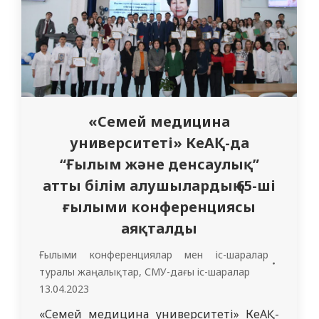
ҚР еңбек сіңірген…
«Семей медицина
университеті» КеАҚ-да
“Ғылым және денсаулық”
атты білім алушылардың 65-ші
ғылыми конференциясы
аяқталды
Ғылыми конференциялар мен іс-шаралар
туралы жаңалықтар
,
СМУ-дағы іс-шаралар
13.04.2023
«Семей медицина университеті» КеАҚ-