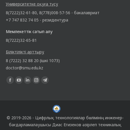
Университетке оқуға түсу
8(7222)32-61-80, 8(778)008-57-56 - бакалавриат
+7 747 832 74 05 - резидентура
Мемлекеттік сатып алу
8(7222)32-65-81
Біліктілікті арттыру
8 (7222) 32 88 20 (ішкі 1073)
doctor@smu.edu.kz
Find us on:
© 2019-2026 -
Цифрлық технологиялар бөлімінің
инженер-
бағдарламалаушысы
Диас Егизеков
әзірлеп техникалық