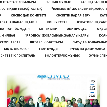
И СТАРТАП ЖОБАЛАРЫ
ҒЫЛЫМИ ЖҰМЫС
ХАЛЫҚАРАЛЫҚ 
АРАЛЫҚ ЫНТЫМАҚТАСТЫҚ
"HARMONEE" ЖОБАСЫНЫҢ ЖАҢАЛ
Р
КӘСІПОДАҚ КОМИТЕТІ
КӘСІПТІК БАҒДАР БЕРУ
КАТ
ТАПХАНА ЖАҢАЛЫҚТАРЫ
КОНКУРСТАР
КУРАТОРЛЫҚ САҒАТ
ПАТТАУ РӘСІМДЕРІ
МЕРЕКЕЛЕР
ОҚУ ПРОЦЕСІ
ОҚУШ
. ФИЛИАЛ
"PROINCA" ЖОБАСЫНЫҢ ЖАҢАЛЫҚТАРЫ
ҚОҒА
СЕМИНАРЛАР
ШЕБЕРЛІК САҒАТТАРЫ
СМУ-ДАҒЫ ІС-ШАРАЛАР
ТТЫҚ ІС-ШАРАЛАР
ТУҒАН КҮНДЕР
ТҰРАҚТЫ ДАМУ МАҚСА
СИТЕТТІК ГОСПИТАЛЬ
ВОЛОНТЕРЛІК ЖҰМЫС
ЖҰМЫСПЕН
Нау
15
2023