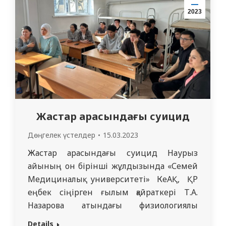
доцентіОспанова Н.Н., ассистент
2023
Алмагамбетова А.А. Өз сөздерінде олар
Қазақстанда Мемлекеттік мейрам
«Наурыз Мейрамы» – өмір…
Жастар арасындағы суицид
Дөңгелек үстелдер
15.03.2023
Жастар арасындағы суицид Наурыз
айының он бірінші жұлдызында «Семей
Медициналық университеті» КеАҚ, ҚР
еңбек сіңірген ғылым қайраткері Т.А.
Назарова атындағы физиологиялық
пәндер кафедрасы №4 студенттер үйіне
Details