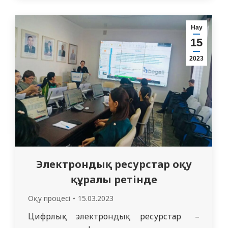
жатады. Кәде-сыйлары да міндетті түрде
бір-бірінің көңілдерін аулап, жаңа
Нау
жылдың келуіне орай қуаныштарымен
15
бөліседі.…
2023
Электрондық ресурстар оқу
құралы ретінде
Оқу процесі
15.03.2023
Цифрлық электрондық ресурстар –