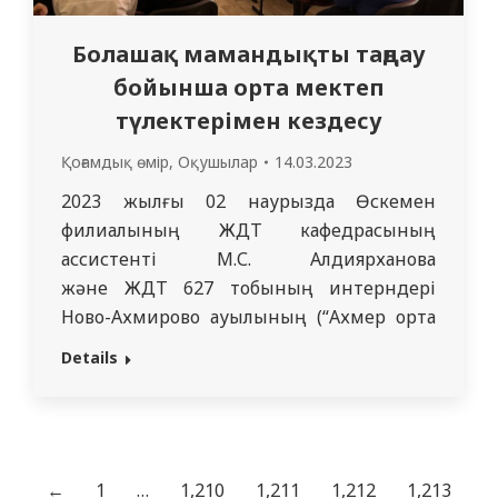
Болашақ мамандықты таңдау
бойынша орта мектеп
түлектерімен кездесу
Қоғамдық өмір
,
Оқушылар
14.03.2023
2023 жылғы 02 наурызда Өскемен
филиалының ЖДТ кафедрасының
ассистенті М.С. Алдиярханова
және ЖДТ 627 тобының интерндері
Ново-Ахмирово ауылының (“Ахмер орта
мектебі” КММ) және Глубокое кентінің
Details
(“Ы. Алтынсарин атындағы Глубокое орта
мектебі” КММ) орта мектептерінің
оқушыларымен кәсіптік бағдар беру
жұмыстарын жүргізді. Әңгіме 9-11
сынып оқушыларымен өткізілді. Ұлттық
←
1
…
1,210
1,211
1,212
1,213