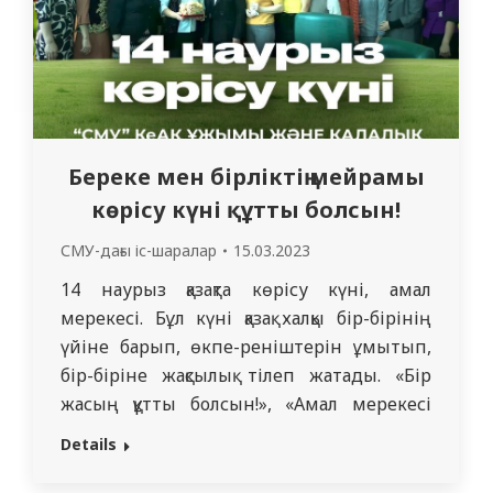
Береке мен бірліктің мейрамы
көрісу күні құтты болсын!
СМУ-дағы іс-шаралар
15.03.2023
14 наурыз қазақта көрісу күні, амал
мерекесі. Бұл күні қазақ халқы бір-бірінің
үйіне барып, өкпе-реніштерін ұмытып,
бір-біріне жақсылық тілеп жатады. «Бір
жасың құтты болсын!», «Амал мерекесі
құтты болсын!» деп бірін-бірі құттықтайды.
Details
Бұл күні ең алдымен әулеттің
үлкендеріне барып, сәлем беріп көрісіп