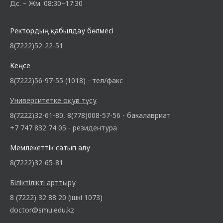
Дс. – Жм. 08:30–17:30
Ректордың қабылдау бөлмесі
8(7222)52-22-51
Кеңсе
8(7222)56-97-55 (1018) - тел/факс
Университетке оқуға түсу
8(7222)32-61-80, 8(778)008-57-56 - бакалавриат
+7 747 832 74 05 - резидентура
Мемлекеттік сатып алу
8(7222)32-65-81
Біліктілікті арттыру
8 (7222) 32 88 20 (ішкі 1073)
doctor@smu.edu.kz