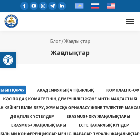
Блог
/
Жаңалықтар
Open toolbar
Жаңалықтар
ЫҒЫН ҚАРАУ
АКАДЕМИЯЛЫҚ ҰТҚЫРЛЫҚ
КОМПЛАЕНС-ОФ
КӘСІПОДАҚ КОМИТЕТІНІҢ ДЕМЕУШІЛІГІ ЖӘНЕ ЫНТЫМАҚТАСТЫҒЫ
 КЕЙІНГІ БІЛІМ БЕРУ, ЖҰМЫСҚА ОРНАЛАСУ ЖƏНЕ ТҮЛЕКТЕР МАНСА
ДӨҢГЕЛЕК ҮСТЕЛДЕР
ERASMUS+ ХКҰ ЖАҢАЛЫҚТАРЫ
ERASMUS+ ЖАҢАЛЫҚТАРЫ
ЕСТЕ ҚАЛАРЛЫҚ КҮНДЕР
ҒЫЛЫМИ КОНФЕРЕНЦИЯЛАР МЕН ІС-ШАРАЛАР ТУРАЛЫ ЖАҢАЛЫҚТАР