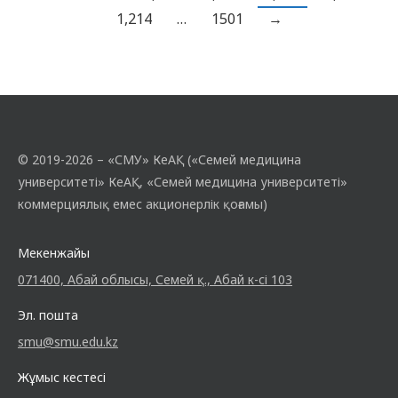
бірыңғай тестілеу уақыты жақындап келеді
1,214
…
1501
→
және мектеп түлектері өздерінің болашақ
мамандықтары туралы ойланады. «СМУ»
КеАҚ әрқашан…
© 2019-2026 – «СМУ» КеАҚ («Семей медицина
университеті» КеАҚ, «Семей медицина университеті»
коммерциялық емес акционерлік қоғамы)
Мекенжайы
071400, Абай облысы, Семей қ., Абай к-сі 103
Эл. пошта
smu@smu.edu.kz
Жұмыс кестесі