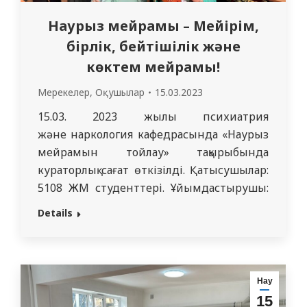
Наурыз мейрамы – Мейірім,
бірлік, бейтішілік және
көктем мейрамы!
Мерекелер
,
Оқушылар
15.03.2023
15.03. 2023 жылы психиатрия
және наркология кафедрасында «Наурыз
мейрамын тойлау» тақырыбында
кураторлық сағат өткізілді. Қатысушылар:
5108 ЖМ студенттері. Ұйымдастырушы:
кафедра ассистенті Алмагамбетова А.А.
Details
Семей Медициналық университетінің 3
курс студенттеріне сәлемдесу сөзімен
сахнаға шыққандар: психиатрия және
наркология кафедрасы меңгерушісі
Нау
доктор Phd Молдагалиев Т.М., кафедра
15