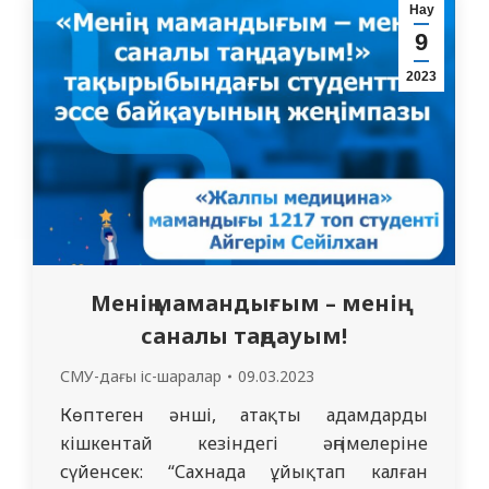
В.Д. Оролтаева бастамасымен білім
Нау
алушылар осы есепті құрастыруға
9
белсенді қатысты. Сонымен қатар
2023
созылмалы бүйрек ауруы бар
науқастарды жүргізудің жаңа
тенденциялары ұсынылып, Қазақстан
Республикасының…
Менің мамандығым – менің
саналы таңдауым!
СМУ-дағы іс-шаралар
09.03.2023
Көптеген әнші, атақты адамдардың
кішкентай кезіндегі әңгімелеріне
сүйенсек: “Сахнада ұйықтап калған