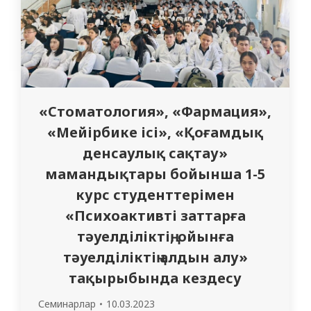
«Стоматология», «Фармация»,
«Мейірбике ісі», «Қоғамдық
денсаулық сақтау»
мамандықтары бойынша 1-5
курс студенттерімен
«Психоактивті заттарға
тәуелділіктің, ойынға
тәуелділіктің алдын алу»
тақырыбында кездесу
Семинарлар
10.03.2023