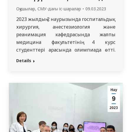
Оқушылар
,
СМУ-дағы іс-шаралар
09.03.2023
2023 жылдың 2 наурызында госпитальдық
хирургия, анестезиология және
реанимация кафедрасында жалпы
медицина факультетінің 4 курс
студенттері арасында олимпиада өтті.
Олимпиаданың мақсаты – студенттердің
Details
пәнге деген қызығушылығын арттыру,
университет студенттері арасында
ұйымшылдықты қалыптастыру, болашақ
дәрігерлердің клиникалық ойлау
Нау
қабілеттерін жетілдіру. Байқау бірнеше
9
кезеңнен тұрды: 1 кезең – «Қан тобын
2023
анықтау»; 2 кезең – «Анализдарды
интерпретациялау»; 3 кезең…