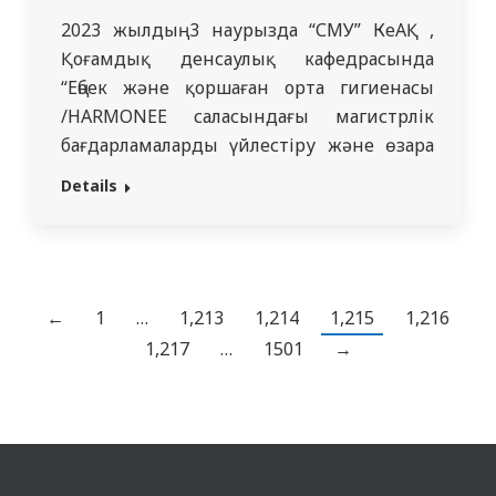
2023 жылдың 3 наурызда “СМУ” КеАҚ ,
Қоғамдық денсаулық кафедрасында
“Еңбек және қоршаған орта гигиенасы
/HARMONEE саласындағы магистрлік
бағдарламаларды үйлестіру және өзара
тану” жобасын іске асыру шеңберінде
Details
Erasmus + HARMONEE кабинетінің ашылуы
өтті. Бұл кабинет толық жабдықталған
және магистранттар мен докторанттарға
есігін айқара ашты. Осы жоба аясында
заманауи жабдықтар сатып алынды : 7
←
1
…
1,213
1,214
1,215
1,216
моноблок,7 ноутбук,…
1,217
…
1501
→