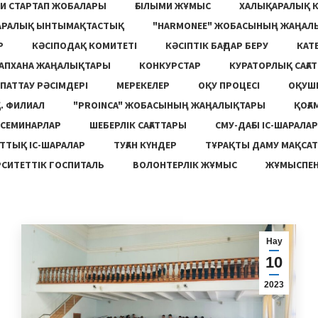
И СТАРТАП ЖОБАЛАРЫ
ҒЫЛЫМИ ЖҰМЫС
ХАЛЫҚАРАЛЫҚ 
АРАЛЫҚ ЫНТЫМАҚТАСТЫҚ
"HARMONEE" ЖОБАСЫНЫҢ ЖАҢАЛ
Р
КӘСІПОДАҚ КОМИТЕТІ
КӘСІПТІК БАҒДАР БЕРУ
КАТ
ТАПХАНА ЖАҢАЛЫҚТАРЫ
КОНКУРСТАР
КУРАТОРЛЫҚ САҒАТ
ПАТТАУ РӘСІМДЕРІ
МЕРЕКЕЛЕР
ОҚУ ПРОЦЕСІ
ОҚУШ
. ФИЛИАЛ
"PROINCA" ЖОБАСЫНЫҢ ЖАҢАЛЫҚТАРЫ
ҚОҒА
СЕМИНАРЛАР
ШЕБЕРЛІК САҒАТТАРЫ
СМУ-ДАҒЫ ІС-ШАРАЛАР
ТТЫҚ ІС-ШАРАЛАР
ТУҒАН КҮНДЕР
ТҰРАҚТЫ ДАМУ МАҚСА
СИТЕТТІК ГОСПИТАЛЬ
ВОЛОНТЕРЛІК ЖҰМЫС
ЖҰМЫСПЕН
Нау
10
2023