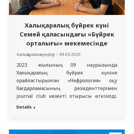
Халықаралық бүйрек күні
Семей қаласындағы «Бүйрек
орталығы» мекемесінде
Халықаралық күндер
09.03.2023
2023 жылының 09 наурызында
Халықаралық бүйрек күніне
орайластырылған «Нефрология» оқу
бағдарламасының резиденттерімен
journal club кезекті отырысы өткізілді.
Резиденттер Абай облысы бойынша 2022
Details
жылдың нефрологиялық қызметінің
жылдық есебінің қорытындыларын
ұсынды. Нефрология бөлімінің меңгерушісі