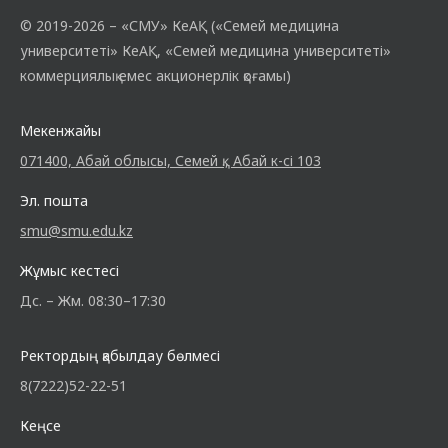
© 2019-2026 – «СМУ» КеАҚ («Семей медицина
университеті» КеАҚ, «Семей медицина университеті»
коммерциялық емес акционерлік қоғамы)
Мекенжайы
071400, Абай облысы, Семей қ., Абай к-сі 103
Эл. пошта
smu@smu.edu.kz
Жұмыс кестесі
Дс. – Жм. 08:30–17:30
Ректордың қабылдау бөлмесі
8(7222)52-22-51
Кеңсе