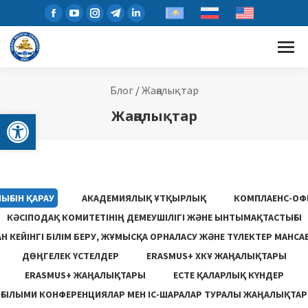
Блог
/
Жаңалықтар
Open toolbar
Жаңалықтар
ЫҒЫН ҚАРАУ
АКАДЕМИЯЛЫҚ ҰТҚЫРЛЫҚ
КОМПЛАЕНС-ОФ
КӘСІПОДАҚ КОМИТЕТІНІҢ ДЕМЕУШІЛІГІ ЖӘНЕ ЫНТЫМАҚТАСТЫҒЫ
 КЕЙІНГІ БІЛІМ БЕРУ, ЖҰМЫСҚА ОРНАЛАСУ ЖƏНЕ ТҮЛЕКТЕР МАНСА
ДӨҢГЕЛЕК ҮСТЕЛДЕР
ERASMUS+ ХКҰ ЖАҢАЛЫҚТАРЫ
ERASMUS+ ЖАҢАЛЫҚТАРЫ
ЕСТЕ ҚАЛАРЛЫҚ КҮНДЕР
ҒЫЛЫМИ КОНФЕРЕНЦИЯЛАР МЕН ІС-ШАРАЛАР ТУРАЛЫ ЖАҢАЛЫҚТАР