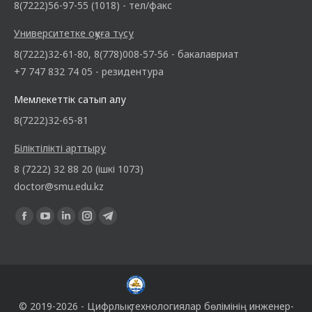
8(7222)56-97-55 (1018) - тел/факс
Университетке оқуға түсу
8(7222)32-61-80, 8(778)008-57-56 - бакалавриат
+7 747 832 74 05 - резидентура
Мемлекеттік сатып алу
8(7222)32-65-81
Біліктілікті арттыру
8 (7222) 32 88 20 (ішкі 1073)
doctor@smu.edu.kz
Find us on:
© 2019-2026 -
Цифрлық технологиялар бөлімінің
инженер-