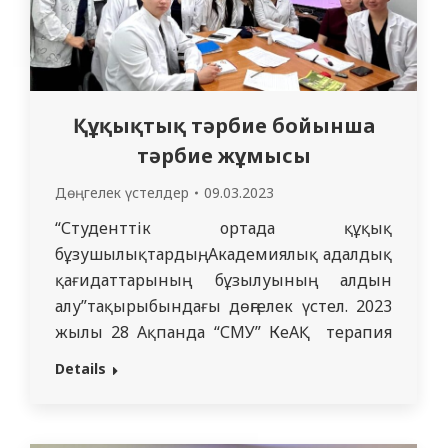
Құқықтық тәрбие бойынша
тәрбие жұмысы
Дөңгелек үстелдер
09.03.2023
“Студенттік ортада құқық
бұзушылықтардың, Академиялық адалдық
қағидаттарының бұзылуының алдын
алу”тақырыбындағы дөңгелек үстел. 2023
жылы 28 Ақпанда “СМУ” КеАҚ терапия
кафедрасында терапия кафедрасының
Details
ассистенті А.С. Жүніспекованың
жетекшілігімен “Жалпы медицина”
факультетінің 5 курс студенттері мен