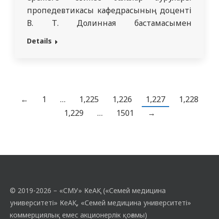
пропедевтикасы кафедрасының доценті
В. Т. Долинная бастамасымен
«Педиатриядағы қан және зәр
Details
анализдерін клиникалық талдау»
тақырыбында қысқы мектепті өткізілді.
Қысқы мектеп 2023 жылы 21 қаңтар – 27
қаңтар аралығында өтті. Қысқы мектеп
барлық курс студенттері, интерндері
←
1
…
1,225
1,226
1,227
1,228
және резиденттері үшін өтті. Оқыту
1,229
…
1501
→
онлайн режимде ZOOM платформасында
өткізілді.…
© 2019-2026 – «СМУ» КеАҚ («Семей медицина
университеті» КеАҚ, «Семей медицина университеті»
коммерциялық емес акционерлік қоғамы)