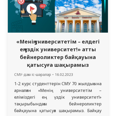
«Менің университетім – елдегі
ең үздік университет!» атты
бейнероликтер байқауына
қатысуға шақырамыз
СМУ-дағы іс-шаралар
16.02.2023
1-2 курс студенттерін СМУ 70 жылдығына
арналған «Менің университетім –
еліміздегі ең үздік университет!»
тақырыбындағы бейнероликтер
байқауына қатысуға шақырамыз. Байқау