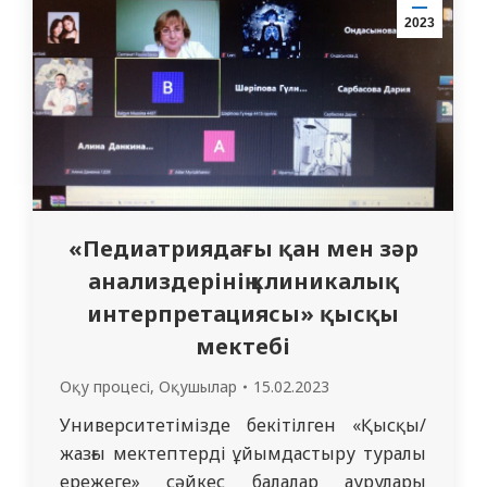
бойынша жүргізіліп жатқан алдын алу
2023
шаралары сияқты мәселелер
талқыланды. Сұхбат еркін…
«Педиатриядағы қан мен зәр
анализдерінің клиникалық
интерпретациясы» қысқы
мектебі
Оқу процесі
,
Оқушылар
15.02.2023
Университетімізде бекітілген «Қысқы/
жазғы мектептерді ұйымдастыру туралы
ережеге» сәйкес балалар аурулары