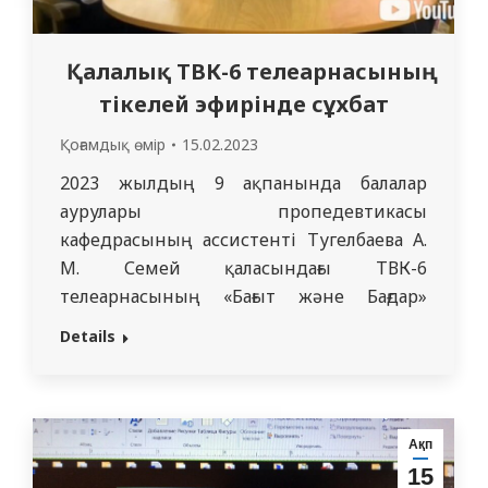
Қалалық ТВК-6 телеарнасының
тікелей эфирінде сұхбат
Қоғамдық өмір
15.02.2023
2023 жылдың 9 ақпанында балалар
аурулары пропедевтикасы
кафедрасының ассистенті Тугелбаева А.
М. Семей қаласындағы ТВК-6
телеарнасының «Бағыт және Бағдар»
бағдарламасына сұхбатқа шақырылды.
Details
Сұхбатта «Бала денсаулығын нығайту, түрлі
аурулардың алды алу» тақырыбында
отбасын жоспарлау, баланың өсуі мен
дамуы, кейбір ауруларды ерте
Ақп
диагностикалау және алдын алу
15