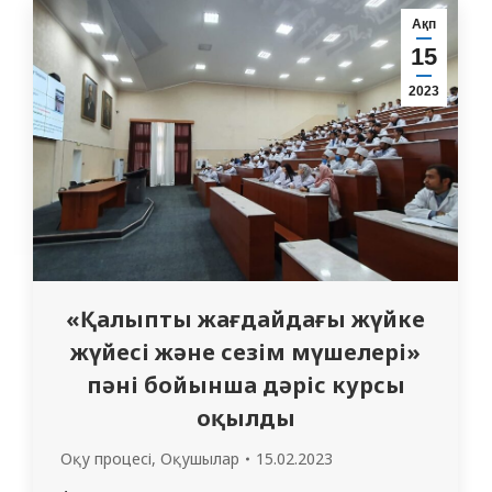
енгізді. Бұл жаңа оқу құралы арнайы QR-
Ақп
код арқылы әр хирургиялық аспаптарды
15
смартфон арқылы сканерлеп қазақша,…
2023
«Қалыпты жағдайдағы жүйке
жүйесі және сезім мүшелері»
пәні бойынша дәріс курсы
оқылды
Оқу процесі
,
Оқушылар
15.02.2023