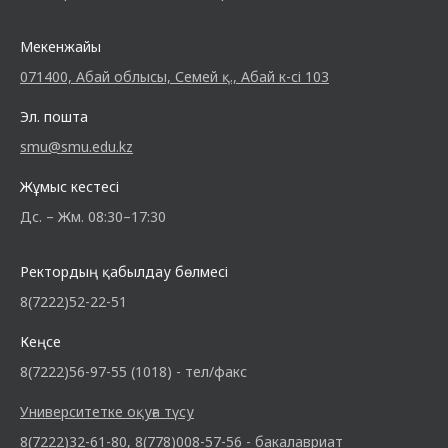
Мекенжайы
071400, Абай облысы, Семей қ., Абай к-сі 103
Эл. пошта
smu@smu.edu.kz
Жұмыс кестесі
Дс. – Жм. 08:30–17:30
Ректордың қабылдау бөлмесі
8(7222)52-22-51
Кеңсе
8(7222)56-97-55 (1018) - тел/факс
Университетке оқуға түсу
8(7222)32-61-80, 8(778)008-57-56 - бакалавриат