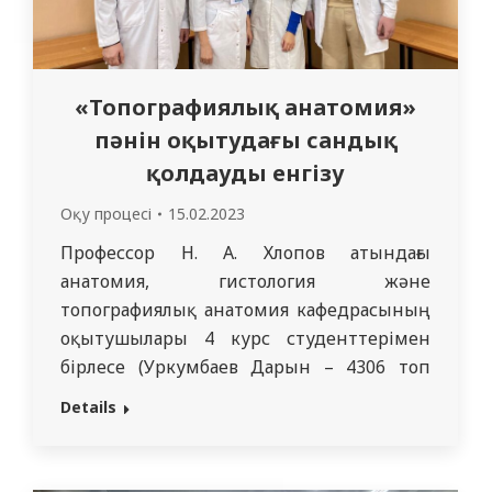
«Топографиялық анатомия»
пәнін оқытудағы сандық
қолдауды енгізу
Оқу процесі
15.02.2023
Профессор Н. А. Хлопов атындағы
анатомия, гистология және
топографиялық анатомия кафедрасының
оқытушылары 4 курс студенттерімен
бірлесе (Уркумбаев Дарын – 4306 топ
және Амешова Анэля – 4102 топ «Жалпы
Details
медицина») хирургиялық аспаптарды
оқуға арналған цифрлық методикалық
нұсқау құралын әзірлеп, оқу барысына