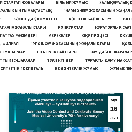
И СТАРТАП ЖОБАЛАРЫ
ҒЫЛЫМИ ЖҰМЫС
ХАЛЫҚАРАЛЫҚ 
АРАЛЫҚ ЫНТЫМАҚТАСТЫҚ
"HARMONEE" ЖОБАСЫНЫҢ ЖАҢАЛ
Р
КӘСІПОДАҚ КОМИТЕТІ
КӘСІПТІК БАҒДАР БЕРУ
КАТ
ТАПХАНА ЖАҢАЛЫҚТАРЫ
КОНКУРСТАР
КУРАТОРЛЫҚ САҒАТ
ПАТТАУ РӘСІМДЕРІ
МЕРЕКЕЛЕР
ОҚУ ПРОЦЕСІ
ОҚУШ
. ФИЛИАЛ
"PROINCA" ЖОБАСЫНЫҢ ЖАҢАЛЫҚТАРЫ
ҚОҒА
СЕМИНАРЛАР
ШЕБЕРЛІК САҒАТТАРЫ
СМУ-ДАҒЫ ІС-ШАРАЛАР
ТТЫҚ ІС-ШАРАЛАР
ТУҒАН КҮНДЕР
ТҰРАҚТЫ ДАМУ МАҚСА
СИТЕТТІК ГОСПИТАЛЬ
ВОЛОНТЕРЛІК ЖҰМЫС
ЖҰМЫСПЕН
Ақп
16
2023