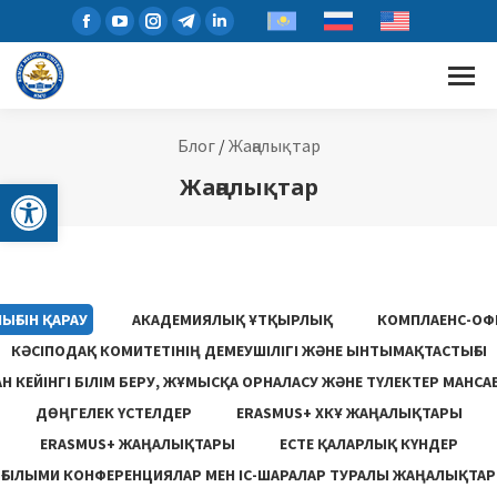
Блог
/
Жаңалықтар
Open toolbar
Жаңалықтар
ЫҒЫН ҚАРАУ
АКАДЕМИЯЛЫҚ ҰТҚЫРЛЫҚ
КОМПЛАЕНС-ОФ
КӘСІПОДАҚ КОМИТЕТІНІҢ ДЕМЕУШІЛІГІ ЖӘНЕ ЫНТЫМАҚТАСТЫҒЫ
 КЕЙІНГІ БІЛІМ БЕРУ, ЖҰМЫСҚА ОРНАЛАСУ ЖƏНЕ ТҮЛЕКТЕР МАНСА
ДӨҢГЕЛЕК ҮСТЕЛДЕР
ERASMUS+ ХКҰ ЖАҢАЛЫҚТАРЫ
ERASMUS+ ЖАҢАЛЫҚТАРЫ
ЕСТЕ ҚАЛАРЛЫҚ КҮНДЕР
ҒЫЛЫМИ КОНФЕРЕНЦИЯЛАР МЕН ІС-ШАРАЛАР ТУРАЛЫ ЖАҢАЛЫҚТАР