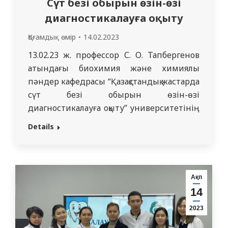
Сүт безі обырын өзін-өзі
диагностикалауға оқыту
Қоғамдық өмір
14.02.2023
13.02.23 ж. профессор С. О. Тапбергенов
атындағы биохимия жəне химиялық
пəндер кафедрасы “Қазақстандық жастарда
сүт безі обырын өзін-өзі
диагностикалауға оқыту” университетінің
жобасын іске асыруға қатысты. Оқытушы Н.
Details
А. Балашкевич (жалпы дəрігерлік
практика кафедрасы) эпидемиология,
қауіп факторлары, сүт безі обырының
клиникалық белгілері жəне сүт бездерінің
Ақп
өзін-өзі тексеру алгоритмі бойынша
14
презентациялар ұсынды. Оқытушылар
2023
презентация материалына дейін жəне…