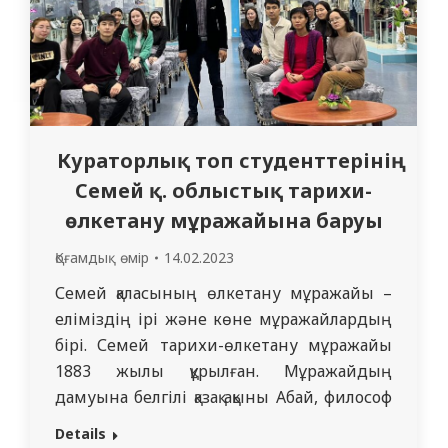
Кураторлық топ студенттерінің
Семей қ. облыстық тарихи-
өлкетану мұражайына баруы
Қоғамдық өмір
14.02.2023
Семей қаласының өлкетану мұражайы –
еліміздің ірі және көне мұражайлардың
бірі. Семей тарихи-өлкетану мұражайы
1883 жылы құрылған. Мұражайдың
дамуына белгілі қазақ ақыны Абай, философ
және ойшыл Шәкәрім, танымал жазушы
Details