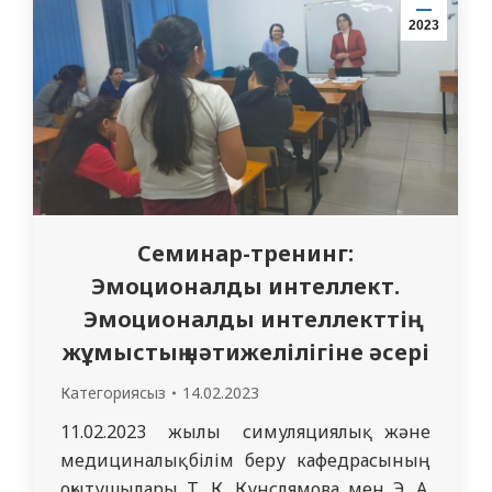
әзірлеп жатқан кездері. Кафедраның
2023
қызметкерлері…
Семинар-тренинг:
Эмоционалды интеллект.
Эмоционалды интеллекттің
жұмыстың нәтижелілігіне әсері
Категориясыз
14.02.2023
11.02.2023 жылы симуляциялық және
медициналық білім беру кафедрасының
оқытушылары Т. К. Кунслямова мен Э. А.