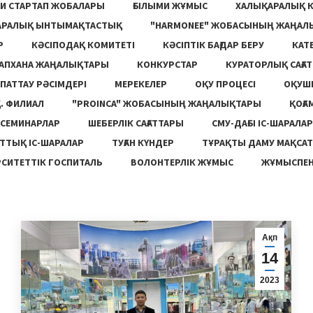
И СТАРТАП ЖОБАЛАРЫ
ҒЫЛЫМИ ЖҰМЫС
ХАЛЫҚАРАЛЫҚ 
АРАЛЫҚ ЫНТЫМАҚТАСТЫҚ
"HARMONEE" ЖОБАСЫНЫҢ ЖАҢАЛ
Р
КӘСІПОДАҚ КОМИТЕТІ
КӘСІПТІК БАҒДАР БЕРУ
КАТ
ТАПХАНА ЖАҢАЛЫҚТАРЫ
КОНКУРСТАР
КУРАТОРЛЫҚ САҒАТ
ПАТТАУ РӘСІМДЕРІ
МЕРЕКЕЛЕР
ОҚУ ПРОЦЕСІ
ОҚУШ
. ФИЛИАЛ
"PROINCA" ЖОБАСЫНЫҢ ЖАҢАЛЫҚТАРЫ
ҚОҒА
СЕМИНАРЛАР
ШЕБЕРЛІК САҒАТТАРЫ
СМУ-ДАҒЫ ІС-ШАРАЛАР
ТТЫҚ ІС-ШАРАЛАР
ТУҒАН КҮНДЕР
ТҰРАҚТЫ ДАМУ МАҚСА
СИТЕТТІК ГОСПИТАЛЬ
ВОЛОНТЕРЛІК ЖҰМЫС
ЖҰМЫСПЕН
Ақп
14
2023