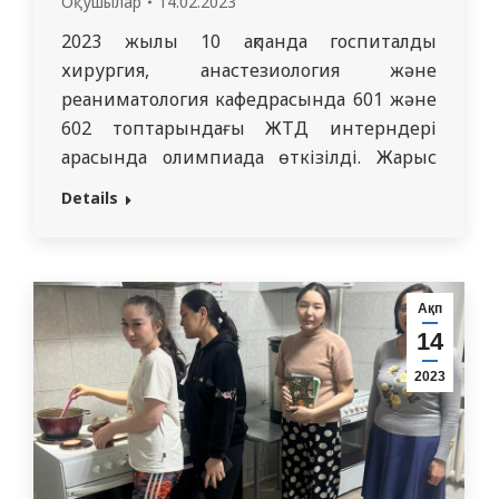
Оқушылар
14.02.2023
2023 жылы 10 ақпанда госпиталды
хирургия, анастезиология және
реаниматология кафедрасында 601 және
602 топтарындағы ЖТД интерндері
арасында олимпиада өткізілді. Жарыс
бірнеше кезеңнен тұрды. Тестілеу,
Details
жылдамдыққа түйін тоқу дағдысын қолдану,
қан тобы мен Rh факторын анықтау, ауруды
рентген арқылы анықтау, симптомдар мен
синдромдар туралы білімді тексеру
Ақп
болды. Студенттер әр кезеңде үлкен толқу
14
мен қызығушылықпен өздерін көрсетті.…
2023