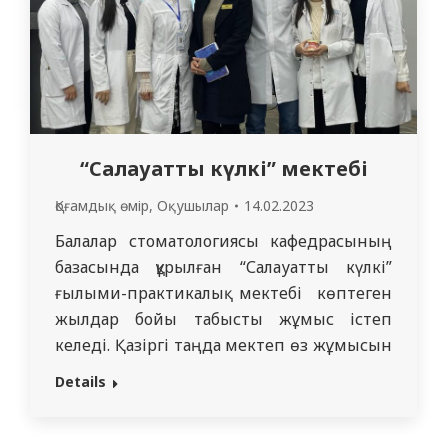
“Салауатты күлкі” мектебі
Қоғамдық өмір
,
Оқушылар
14.02.2023
Балалар стоматологиясы кафедрасының
базасында құрылған “Салауатты күлкі”
ғылыми-практикалық мектебі көптеген
жылдар бойы табысты жұмыс істеп
келеді. Қазіргі таңда мектеп өз жұмысын
“СМУ” КеАҚ стоматологиялық пəндер
Details
кафедрасы мен ЖБХ базасында сəтті
жұмысын жалғастыруда. Негізгі мақсат –