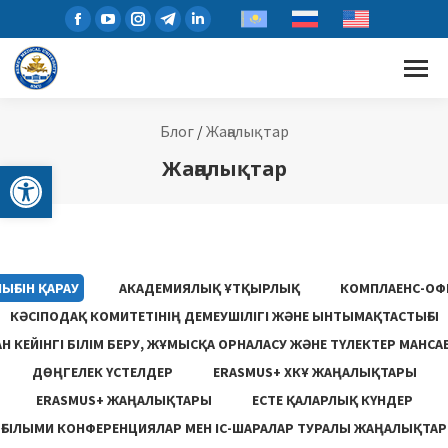
Блог
/
Жаңалықтар
Open toolbar
Жаңалықтар
ЫҒЫН ҚАРАУ
АКАДЕМИЯЛЫҚ ҰТҚЫРЛЫҚ
КОМПЛАЕНС-ОФ
КӘСІПОДАҚ КОМИТЕТІНІҢ ДЕМЕУШІЛІГІ ЖӘНЕ ЫНТЫМАҚТАСТЫҒЫ
 КЕЙІНГІ БІЛІМ БЕРУ, ЖҰМЫСҚА ОРНАЛАСУ ЖƏНЕ ТҮЛЕКТЕР МАНСА
ДӨҢГЕЛЕК ҮСТЕЛДЕР
ERASMUS+ ХКҰ ЖАҢАЛЫҚТАРЫ
ERASMUS+ ЖАҢАЛЫҚТАРЫ
ЕСТЕ ҚАЛАРЛЫҚ КҮНДЕР
ҒЫЛЫМИ КОНФЕРЕНЦИЯЛАР МЕН ІС-ШАРАЛАР ТУРАЛЫ ЖАҢАЛЫҚТАР