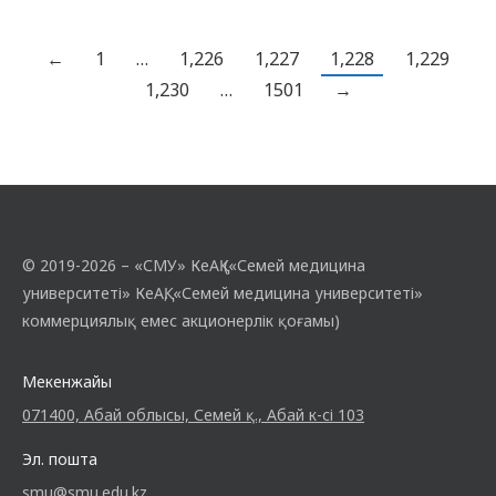
стоматологиялық денсаулыққа оң көзқарасты
қалыптастыру жəне бекіту, оны сақтау
жəне жақсарту қажеттілігіне сенімділік,
←
1
…
1,226
1,227
1,228
1,229
салауатты өмір салты дағдыларын игеру,
1,230
…
1501
→
сондай-ақ мінез-құлықты,…
© 2019-2026 – «СМУ» КеАҚ («Семей медицина
университеті» КеАҚ, «Семей медицина университеті»
коммерциялық емес акционерлік қоғамы)
Мекенжайы
071400, Абай облысы, Семей қ., Абай к-сі 103
Эл. пошта
smu@smu.edu.kz