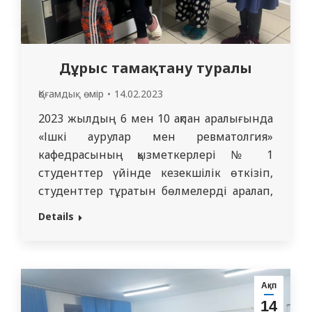
Дұрыс тамақтану туралы
Қоғамдық өмір
14.02.2023
2023 жылдың 6 мен 10 ақпан аралығында
«Ішкі аурулар мен ревматолгия»
кафедрасының қызметкерлері № 1
студенттер үйінде кезекшілік өткізіп,
студенттер тұратын бөлмелерді аралап,
жатақхананың тазалығын тексерді.
Details
Студенттердің бөлмелері жылы, таза.
Кезекшілік кешкі уақытта өтті. Бұл кезде
студенттер сабақтарынан келіп, тұрмстық
бөлмелерде еттерін қуырып, оған пияз,
Ақп
сәбіз, қырықжапырақ қосып, кешкі астарын
14