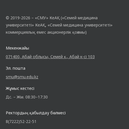
өзектілігі, қолжетімділігі, дәлелді…
© 2019-2026 – «СМУ» КеАҚ («Семей медицина
университеті» КеАҚ, «Семей медицина университеті»
коммерциялық емес акционерлік қоғамы)
Мекенжайы
071400, Абай облысы, Семей қ., Абай к-сі 103
Эл. пошта
smu@smu.edu.kz
Жұмыс кестесі
Дс. – Жм. 08:30–17:30
Ректордың қабылдау бөлмесі
8(7222)52-22-51