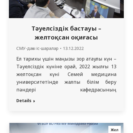
Тәуелсіздік бастауы –
желтоқсан оқиғасы
СМУ-дағы іс-шаралар
13.12.2022
Ел тарихы үшін маңызы зор атаулы күн –
Тәуелсіздік күніне орай, 2022 жылғы 13
желтоқсан күні Семей медицина
университетінде жалпы білім беру
пәндері кафедрасының
ұйымдастыруымен «Тәуелсіздік бастауы
Details
– желтоқсан оқиғасы» тақырыбында
қалалық дөңгелек үстел өтті. Дөңгелек
үстел модераторы, тарих
ғылымдарының кандидаты Майра
Жел