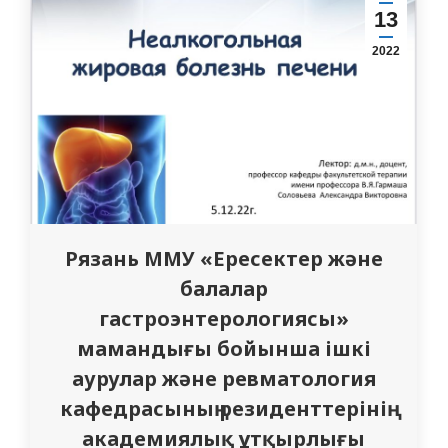
Ибраемова іс-шара мақсатымен
13
таныстырып, желтоқсан құрбандарының
2022
рухын еске алу үшін бір минут үнсіздік
жариялады.…
Рязань ММУ «Ересектер және
балалар
гастроэнтерологиясы»
мамандығы бойынша ішкі
аурулар және ревматология
кафедрасының резиденттерінің
академиялық ұтқырлығы