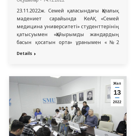
23.11.2022ж. Семей қаласындағы Қалалық
мәдениет сарайында КеАҚ «Семей
медицина университеті» студенттерінің
қатысуымен «Қайырымды жандардың
басын қосатын орта» ұранымен «№2
балалар үйі» атты театрландырылған
Details
қойылым өтті. Спектакльдің негізгі
қатысушыларының қатарында ЖМ 4432
кураторлық топтың студенті
Қайратбекұлы Жаныбек болды. Рухани-
Жел
адамгершілік тәрбиені жетілдіру
13
аясында ЖМ 4432 тобының студенттері
2022
балалар аурулары пропедевтикасы
кафедрасының ассистенті куратор Абаева
Қ. Д. мен…