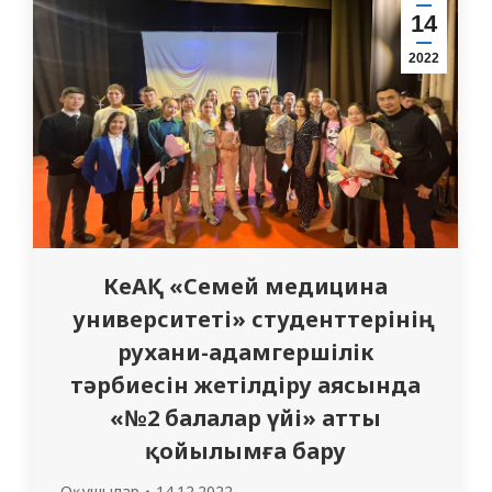
иеленуімен құттықтаймыз. Студенттер
14
дипломдармен марапатталды.
2022
[/vc_column_text][/vc_column][/vc_row]
КеАҚ «Семей медицина
университеті» студенттерінің
рухани-адамгершілік
тәрбиесін жетілдіру аясында
«№2 балалар үйі» атты
қойылымға бару
Оқушылар
14.12.2022