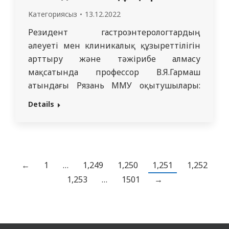
Категориясыз
13.12.2022
Резидент гастроэнтерологтардың
әлеуеті мен клиникалық құзыреттілігін
арттыру және тәжірибе алмасу
мақсатында профессор В.Я.Гармаш
атындағы Рязань ММУ оқытушылары:
факультеттік терапия кафедрасының
Details
профессоры Соловьева Александр
Викторовна және медицина
ғылымдарының кандидаты,
факультеттік терапия кафедрасының
доценті Шурпо Екатерины Михайловна
←
1
…
1,249
1,250
1,251
1,252
қатысуларымен онлайн академиялық
1,253
…
1501
→
ұтқырлық өткізілді. 05.12. – 09.12. 2022ж.
аралығында «Гепатология» пәні бойынша
сабақ жүргізілді, алған білімдерінің