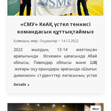
«СМУ» КеАҚ үстел теннисі
командасын құттықтаймыз
Қоғамдық өмір
,
Оқушылар
14.12.2022
2022 жылдың 13-14 желтоқсан
аралығында Өскемен қаласында Абай
облысы, Павлодар облысы және ШҚО
жоғары оқу орындары арасында «Шығыс
дивизион» студенттер лигасының үстел
теннисінен жарысы өтті. «СМУ» КеАҚ
Details
үстел теннисі командасын Ясинова Н. жм
1212 т. Кеңесбекова Т. 208 т.
Тілеухананов А. 1212 т. және
жаттықтырушы Қыдырбаев .А.М 2 орын
Жел