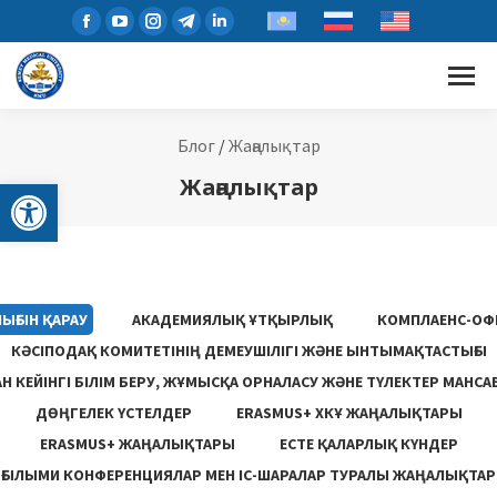
Блог
/
Жаңалықтар
Open toolbar
Жаңалықтар
ЫҒЫН ҚАРАУ
АКАДЕМИЯЛЫҚ ҰТҚЫРЛЫҚ
КОМПЛАЕНС-ОФ
КӘСІПОДАҚ КОМИТЕТІНІҢ ДЕМЕУШІЛІГІ ЖӘНЕ ЫНТЫМАҚТАСТЫҒЫ
 КЕЙІНГІ БІЛІМ БЕРУ, ЖҰМЫСҚА ОРНАЛАСУ ЖƏНЕ ТҮЛЕКТЕР МАНСА
ДӨҢГЕЛЕК ҮСТЕЛДЕР
ERASMUS+ ХКҰ ЖАҢАЛЫҚТАРЫ
ERASMUS+ ЖАҢАЛЫҚТАРЫ
ЕСТЕ ҚАЛАРЛЫҚ КҮНДЕР
ҒЫЛЫМИ КОНФЕРЕНЦИЯЛАР МЕН ІС-ШАРАЛАР ТУРАЛЫ ЖАҢАЛЫҚТАР