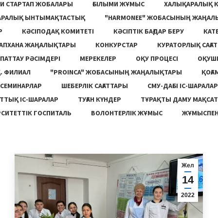
И СТАРТАП ЖОБАЛАРЫ
ҒЫЛЫМИ ЖҰМЫС
ХАЛЫҚАРАЛЫҚ 
АРАЛЫҚ ЫНТЫМАҚТАСТЫҚ
"HARMONEE" ЖОБАСЫНЫҢ ЖАҢАЛ
Р
КӘСІПОДАҚ КОМИТЕТІ
КӘСІПТІК БАҒДАР БЕРУ
КАТ
ТАПХАНА ЖАҢАЛЫҚТАРЫ
КОНКУРСТАР
КУРАТОРЛЫҚ САҒАТ
ПАТТАУ РӘСІМДЕРІ
МЕРЕКЕЛЕР
ОҚУ ПРОЦЕСІ
ОҚУШ
. ФИЛИАЛ
"PROINCA" ЖОБАСЫНЫҢ ЖАҢАЛЫҚТАРЫ
ҚОҒА
СЕМИНАРЛАР
ШЕБЕРЛІК САҒАТТАРЫ
СМУ-ДАҒЫ ІС-ШАРАЛАР
ТТЫҚ ІС-ШАРАЛАР
ТУҒАН КҮНДЕР
ТҰРАҚТЫ ДАМУ МАҚСА
СИТЕТТІК ГОСПИТАЛЬ
ВОЛОНТЕРЛІК ЖҰМЫС
ЖҰМЫСПЕН
Жел
14
2022