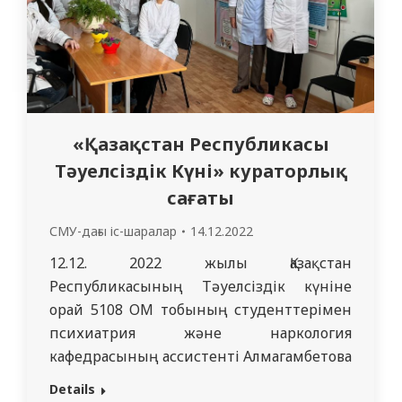
«Қазақстан Республикасы
Тәуелсіздік Күні» кураторлық
сағаты
СМУ-дағы іс-шаралар
14.12.2022
12.12. 2022 жылы Қазақстан
Республикасының Тәуелсіздік күніне
орай 5108 ОМ тобының студенттерімен
психиатрия және наркология
кафедрасының ассистенті Алмагамбетова
А.А. жетекшілігімен іс-шара өткізілді.
Details