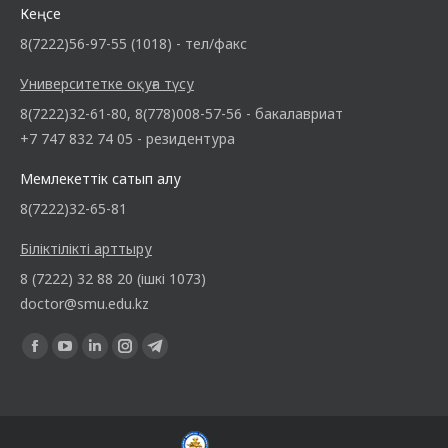
Кеңсе
8(7222)56-97-55 (1018) - тел/факс
Университетке оқуға түсу
8(7222)32-61-80, 8(778)008-57-56 - бакалавриат
+7 747 832 74 05 - резидентура
Мемлекеттік сатып алу
8(7222)32-65-81
Біліктілікті арттыру
8 (7222) 32 88 20 (ішкі 1073)
doctor@smu.edu.kz
Find us on: