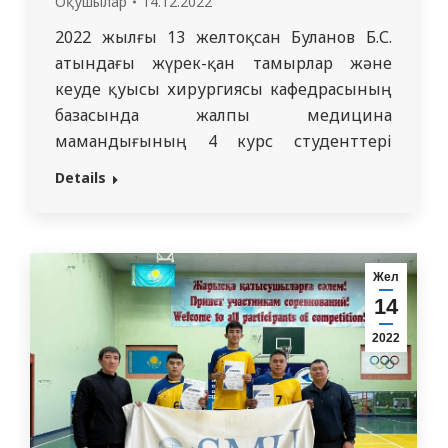
Оқушылар
14.12.2022
2022 жылғы 13 желтоқсан Буланов Б.С.
атындағы жүрек-қан тамырлар және
кеуде қуысы хирургиясы кафедрасының
базасында жалпы медицина
мамандығының 4 курс студенттері
арасында жүрек-қан тамырлар
Details
хирургиясы бойынша пәндік олимпиада
өтті. 4 курс студенттері арасындағы
олимпиада студенттерге, алған
білімдерін тиянақтап, тәжірибеде
Жел
қолдануға мүмкіндік береді.
14
Ұйымдастырушылар: оқытушылар
2022
құрамы және ангиохирургия бөліміндегі
резиденттер. Құттықтау сөзді Буланов Б.С
атындағы жүрек-қан…