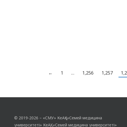
қажет болатын: спорт, дағды мен дарын,…
←
1
…
1,256
1,257
1,
© 2019-2026 – «СМУ» КеАҚ («Семей медицина
университеті» КеАҚ, «Семей медицина университеті»