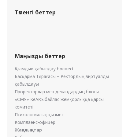
Төменгі беттер
Маңызды беттер
Қоғамдық қабылдау бөлмесі
Басқарма Төрағасы – Ректордың виртуалды
қабылдауы
Проректорлар мен декандардың блогы
«СМУ» КеАҚ сыбайлас жемқорлыққа қарсы
комитеті
Психологиялық қызмет
Комплаенс-офицер
Жаңалықтар