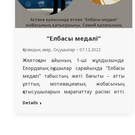
дәрігерлер,…
“Елбасы медалі”
Қоғамдық өмір
,
Оқушылар
07.12.2022
Желтоқсан айының 1-ші жұлдызында
Елордалық оқушылар сарайында “Елбасы
медалі” табыстың жеті бағыты – атты
ұлттық мотивациалық жобасының
қатысушыларын марапаттау рәсімі өтті.
Бұл жобаға 1796 жас қазақстандықтар
Details
қатысты. Олардың 82-сі алтын медальға ие
болса, 452 қатысушы “күміс” медаль алды,
ал 1262-сі “қола” медальға қол жеткізді.
Қатысушылар оқу және еңбек жолында