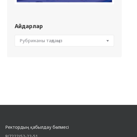
Айдарлар
Ректордың қабылдау бөлмесі
8(7222)52-22-51