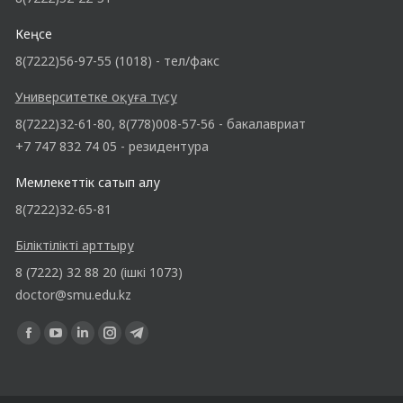
Кеңсе
8(7222)56-97-55 (1018) - тел/факс
Университетке оқуға түсу
8(7222)32-61-80, 8(778)008-57-56 - бакалавриат
+7 747 832 74 05 - резидентура
Мемлекеттік сатып алу
8(7222)32-65-81
Біліктілікті арттыру
8 (7222) 32 88 20 (ішкі 1073)
doctor@smu.edu.kz
Find us on: