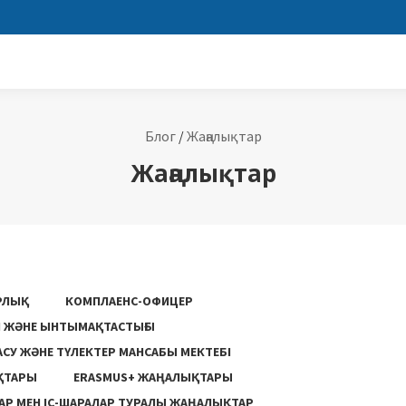
Блог
/
Жаңалықтар
Жаңалықтар
РЛЫҚ
КОМПЛАЕНС-ОФИЦЕР
ГІ ЖӘНЕ ЫНТЫМАҚТАСТЫҒЫ
АСУ ЖƏНЕ ТҮЛЕКТЕР МАНСАБЫ МЕКТЕБІ
ҚТАРЫ
ERASMUS+ ЖАҢАЛЫҚТАРЫ
Р МЕН ІС-ШАРАЛАР ТУРАЛЫ ЖАҢАЛЫҚТАР