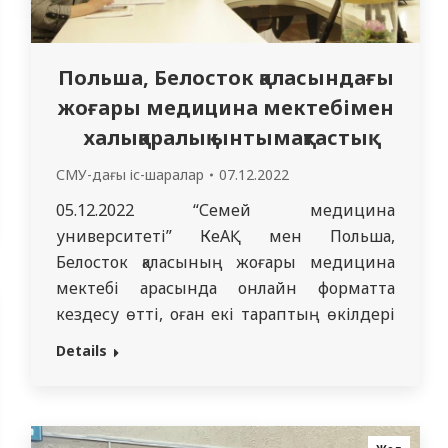
Польша, Белосток қаласындағы
жоғары медицина мектебімен
халықаралық ынтымақтастық
СМУ-дағы іс-шаралар
07.12.2022
05.12.2022 “Семей медицина
университеті” КеАҚ мен Польша,
Белосток қаласының жоғары медицина
мектебі арасында онлайн форматта
кездесу өтті, оған екі тараптың өкілдері
қатысты. Кездесу барысында тараптар
Details
меморандумға қол қою туралы уағдаласты,
сондай-ақ екі жақты ынтымақтастық
шеңберінде екі дипломдық
бағдарламаларды, тағылымдамаларды,