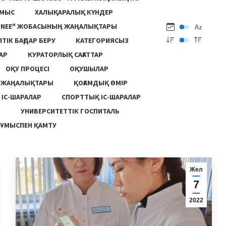
ҰМЫС
ХАЛЫҚАРАЛЫҚ КҮНДЕР
ONEE" ЖОБАСЫНЫҢ ЖАҢАЛЫҚТАРЫ
ПТІК БАҒДАР БЕРУ
КАТЕГОРИЯСЫЗ
АР
КУРАТОРЛЫҚ САҒАТТАР
ОҚУ ПРОЦЕСІ
ОҚУШЫЛАР
Ң ЖАҢАЛЫҚТАРЫ
ҚОҒАМДЫҚ ӨМІР
 ІС-ШАРАЛАР
СПОРТТЫҚ ІС-ШАРАЛАР
Ы
УНИВЕРСИТЕТТІК ГОСПИТАЛЬ
ҰМЫСПЕН ҚАМТУ
Жел
7
2022