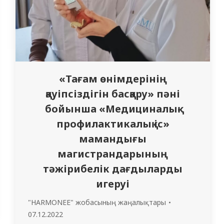
«Тағам өнімдерінің
қауіпсіздігін басқару» пәні
бойынша «Медициналық-
профилактикалық іс»
мамандығы
магистрандарының
тәжірибелік дағдыларды
игеруі
"HARMONEE" жобасының жаңалықтары
07.12.2022