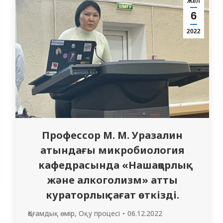
Жел
ғылыми басшылықты ұйымдастыру, білім
6
алушылар мен ПОҚ-ның академиялық
2022
ұтқырлығын іске асыру сияқты іс-
шараларды талқылады. Белосток
қаласының…
Профессор М. М. Уразалин
атындағы микробиология
кафедрасында «Нашақорлық
және алкоголизм» атты
кураторлық сағат өткізді.
Қоғамдық өмір
,
Оқу процесі
06.12.2022