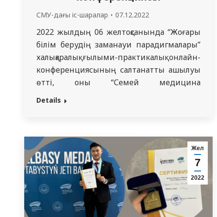
СМУ-дағы іс-шаралар
07.12.2022
2022 жылдың 06 желтоқсанында “Жоғары
білім берудің заманауи парадигмалары”
халықаралық ғылыми-практикалық онлайн-
конференциясының салтанатты ашылуы
өтті, оны “Семей медицина
университеті” КеАҚ (Семей қ., Қазақстан),
Details
“Забайкальск мемлекеттік университеті”
ФГБОУ, Инклюзивті білім берудің өңірлік
орталығы (ЗабМУ) (Чита қ., Ресей) бірлесіп
ұйымдастырды. Отырыс ZOOM
Жел
платформасында өтті, аудитория
7
қатарына конференцияға қатысушы
2022
университеттердің әкімшілік-басқару
аппаратының өкілдері, спикерлер,
профессор-оқытушылар құрамы, резидент