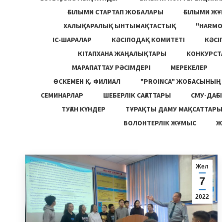
ҒЫЛЫМИ СТАРТАП ЖОБАЛАРЫ
ҒЫЛЫМИ Ж
ХАЛЫҚАРАЛЫҚ ЫНТЫМАҚТАСТЫҚ
"HARM
ІС-ШАРАЛАР
КӘСІПОДАҚ КОМИТЕТІ
КӘСІ
КІТАПХАНА ЖАҢАЛЫҚТАРЫ
КОНКУРСТ
МАРАПАТТАУ РӘСІМДЕРІ
МЕРЕКЕЛЕР
ӨСКЕМЕН Қ. ФИЛИАЛ
"PROINCA" ЖОБАСЫНЫ
СЕМИНАРЛАР
ШЕБЕРЛІК САҒАТТАРЫ
СМУ-ДАҒЫ
ТУҒАН КҮНДЕР
ТҰРАҚТЫ ДАМУ МАҚСАТТАР
ВОЛОНТЕРЛІК ЖҰМЫС
Ж
Жел
7
2022