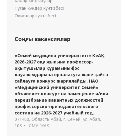
Хабарландырулар
Туған күндер күнтізбесі
Оқиғалар күнтізбесі
Соңғы вакансиялар
«Семей медицина университеті» КеАҚ
2026-2027 оқу жылына профессор-
оқытушылар құрамының бос
лауазымдарына орналасуға және қайта
сайлауға конкурс жариялайды. НАО
«Медицинский университет Семей»
объявляет конкурс на замещение и/или
переизбрание вакантных должностей
профессорско-преподавательского
состава на 2026-2027 учебный год.
071400, Область Абай, г. Семей, ул. Абая,
103
СМУ "ҚеАҚ"