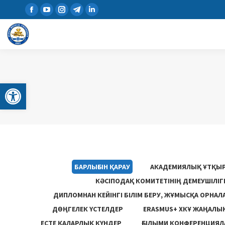
Open toolbar
БАРЛЫҒЫН ҚАРАУ
АКАДЕМИЯЛЫҚ ҰТҚЫ
КӘСІПОДАҚ КОМИТЕТІНІҢ ДЕМЕУШІЛІ
ДИПЛОМНАН КЕЙІНГІ БІЛІМ БЕРУ, ЖҰМЫСҚА ОРНАЛ
ДӨҢГЕЛЕК ҮСТЕЛДЕР
ERASMUS+ ХКҰ ЖАҢАЛЫ
ЕСТЕ ҚАЛАРЛЫҚ КҮНДЕР
ҒЫЛЫМИ КОНФЕРЕНЦИЯЛА