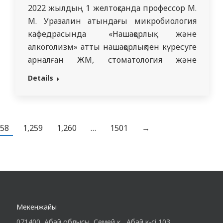
2022 жылдың 1 желтоқсанда профессор М.
М. Уразалин атындағы микробиология
кафедрасында «Нашақорлық және
алкоголизм» атты нашақорлықпен күресуге
арналған ЖМ, стоматология және
денсаулықты қорғау факультетінің
Details
студенттеріне кураторлық сағат өткізді.
Абай аудандық Есірткі қылмысына қарсы
күрес басқармасының жедел полиция өкілі
аға майоры Еспаева Гаухар Серікқызын
258
1,259
1,260
…
1501
→
шақырды. Кураторлық сағаттың мақсаты –
нашақорлықтың алдын алу және жастарға
есірткінің зиянын…
Мекенжайы
071400, Абай облысы, Семей қ., Абай к-сі 103