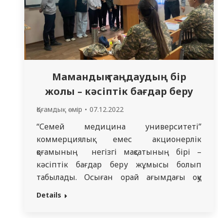
Мамандық таңдаудың бір
жолы – кәсіптік бағдар беру
Қоғамдық өмір
07.12.2022
“Семей медицина университеті”
коммерциялық емес акционерлік
қоғамының негізгі мақсатының бірі –
кәсіптік бағдар беру жұмысы болып
табылады. Осыған орай ағымдағы оқу
жылының басында әскери кафедра
Details
оқытушысы Смаилов Нұрбек
Саденұлының жетекшілігімен Семей