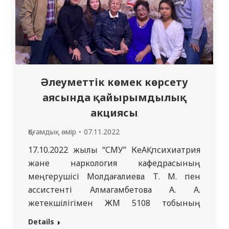
Әлеуметтік көмек көрсету
аясында қайырымдылық
акциясы
Қоғамдық өмір
07.11.2022
17.10.2022 жылы “СМУ” КеАҚ психиатрия
және наркология кафедрасының
меңгерушісі Молдағалиева Т. М. пен
ассистенті Алмагамбетова А. А.
жетекшілігімен ЖМ 5108 тобының
студенттері Республика күнін атап өту
Details