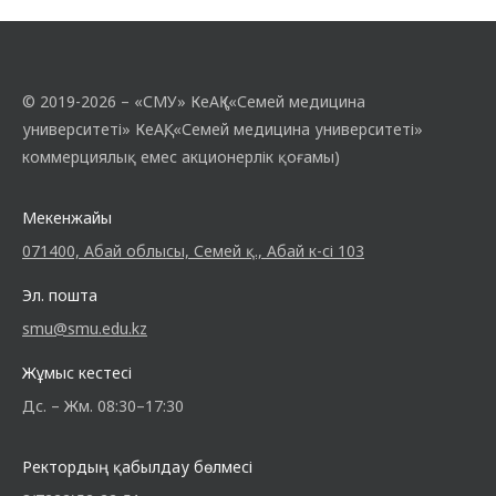
© 2019-2026 – «СМУ» КеАҚ («Семей медицина
университеті» КеАҚ, «Семей медицина университеті»
коммерциялық емес акционерлік қоғамы)
Мекенжайы
071400, Абай облысы, Семей қ., Абай к-сі 103
Эл. пошта
smu@smu.edu.kz
Жұмыс кестесі
Дс. – Жм. 08:30–17:30
Ректордың қабылдау бөлмесі