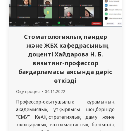
Стоматологиялық пәндер
және ЖБХ кафедрасының
доценті Хайдарова Н. Б.
визитинг-профессор
бағдарламасы аясында дәріс
өткізді
Оқу процесі
04.11.2022
Профессор-оқытушылық құрамының
академиялық ұтқырлығы шеңберінде
“СМУ” КеАҚ стратегиялық даму және
халықаралық ынтымақтастық бөлімінің