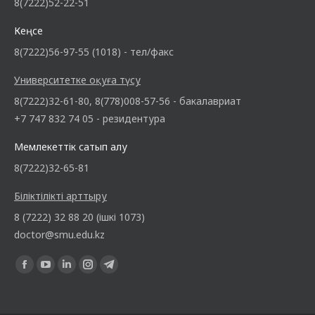
8(7222)52-22-51
Кеңсе
8(7222)56-97-55 (1018) - тел/факс
Университетке оқуға түсу
8(7222)32-61-80, 8(778)008-57-56 - бакалавриат
+7 747 832 74 05 - резидентура
Мемлекеттік сатып алу
8(7222)32-65-81
Біліктілікті арттыру
8 (7222) 32 88 20 (ішкі 1073)
doctor@smu.edu.kz
Find us on: