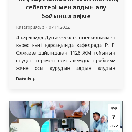
себептері мен алдын алу
бойынша әңгіме
Категориясыз
07.11.2022
4 қарашада Дүниежүзілік пневмониямен
күрес күні қарсаңында кафедрада Р. Р.
Олжаева дайындаған 1128 ЖМ тобының
студенттерімен осы әлемдік проблема
және осы аурудың алдын алудың
себептері мен маңыздылығы бойынша
Details
әңгіме өтті. Дүниежүзілік пневмониямен
күрес күні (World Pneumonia Day) жыл
сайын 12 қарашада атап өтіледі. Бұл күн
пневмония проблемасына және онымен
Қар
байланысты жоғары өлім-жітімге назар
7
аудару мақсатында,…
2022