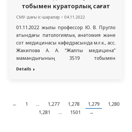
тобымен кураторлық сағат
СМУ-дағы іс-шаралар
04.11.2022
01.11.2022 жылы профессор Ю. В. Пругло
атындағы патологиялық анатомия және
сот медицинасы кафедрасында м.ғ.к., асс.
Жакипова А. А. “Жалпы медицина”
мамандығының 3519 тобымен
кураторлық сағатын өткізді. Кураторлық
Details
сағат “Табиғатты қорғау және оны
насихаттау жөніндегі идеяларды
түсіндіру” және “табиғаттағы және
қоғамдық орындардағы мінез-құлық
ережелерімен танысу” тақырыптарына
←
1
…
1,277
1,278
1,279
1,280
арналған. Экологиялық мәселелер,
1,281
…
1501
→
табиғатқа және барлық тіршілікке
ұқыпты қарау мәселелері,…