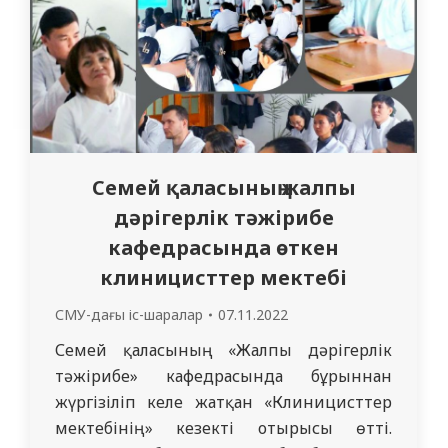
Семей қаласының жалпы
дәрігерлік тәжірибе
кафедрасында өткен
клиницисттер мектебі
СМУ-дағы іс-шаралар
07.11.2022
Семей қаласының «Жалпы дәрігерлік
тәжірибе» кафедрасында бұрыннан
жүргізіліп келе жатқан «Клиницисттер
мектебінің» кезекті отырысы өтті.