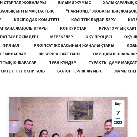
И СТАРТАП ЖОБАЛАРЫ
ҒЫЛЫМИ ЖҰМЫС
ХАЛЫҚАРАЛЫҚ 
АРАЛЫҚ ЫНТЫМАҚТАСТЫҚ
"HARMONEE" ЖОБАСЫНЫҢ ЖАҢАЛ
Р
КӘСІПОДАҚ КОМИТЕТІ
КӘСІПТІК БАҒДАР БЕРУ
КАТ
ТАПХАНА ЖАҢАЛЫҚТАРЫ
КОНКУРСТАР
КУРАТОРЛЫҚ САҒАТ
ПАТТАУ РӘСІМДЕРІ
МЕРЕКЕЛЕР
ОҚУ ПРОЦЕСІ
ОҚУШ
. ФИЛИАЛ
"PROINCA" ЖОБАСЫНЫҢ ЖАҢАЛЫҚТАРЫ
ҚОҒА
СЕМИНАРЛАР
ШЕБЕРЛІК САҒАТТАРЫ
СМУ-ДАҒЫ ІС-ШАРАЛАР
ТТЫҚ ІС-ШАРАЛАР
ТУҒАН КҮНДЕР
ТҰРАҚТЫ ДАМУ МАҚСА
СИТЕТТІК ГОСПИТАЛЬ
ВОЛОНТЕРЛІК ЖҰМЫС
ЖҰМЫСПЕН
Қар
7
2022