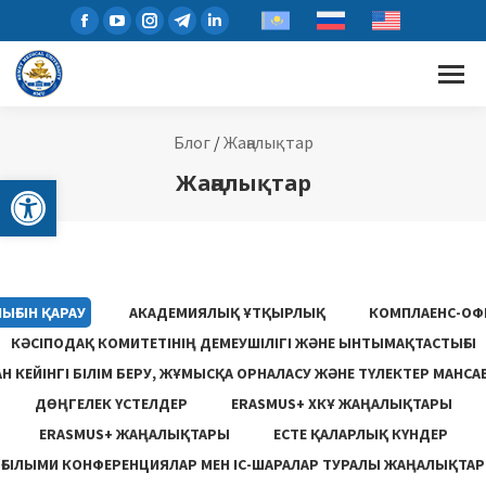
Блог
/
Жаңалықтар
Open toolbar
Жаңалықтар
ЫҒЫН ҚАРАУ
АКАДЕМИЯЛЫҚ ҰТҚЫРЛЫҚ
КОМПЛАЕНС-ОФ
КӘСІПОДАҚ КОМИТЕТІНІҢ ДЕМЕУШІЛІГІ ЖӘНЕ ЫНТЫМАҚТАСТЫҒЫ
 КЕЙІНГІ БІЛІМ БЕРУ, ЖҰМЫСҚА ОРНАЛАСУ ЖƏНЕ ТҮЛЕКТЕР МАНСА
ДӨҢГЕЛЕК ҮСТЕЛДЕР
ERASMUS+ ХКҰ ЖАҢАЛЫҚТАРЫ
ERASMUS+ ЖАҢАЛЫҚТАРЫ
ЕСТЕ ҚАЛАРЛЫҚ КҮНДЕР
ҒЫЛЫМИ КОНФЕРЕНЦИЯЛАР МЕН ІС-ШАРАЛАР ТУРАЛЫ ЖАҢАЛЫҚТАР