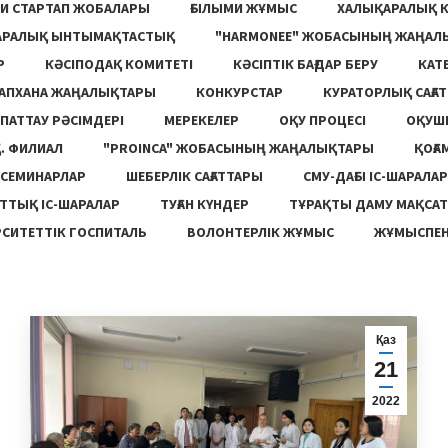
И СТАРТАП ЖОБАЛАРЫ
ҒЫЛЫМИ ЖҰМЫС
ХАЛЫҚАРАЛЫҚ 
АРАЛЫҚ ЫНТЫМАҚТАСТЫҚ
"HARMONEE" ЖОБАСЫНЫҢ ЖАҢАЛ
Р
КӘСІПОДАҚ КОМИТЕТІ
КӘСІПТІК БАҒДАР БЕРУ
КАТ
ТАПХАНА ЖАҢАЛЫҚТАРЫ
КОНКУРСТАР
КУРАТОРЛЫҚ САҒАТ
ПАТТАУ РӘСІМДЕРІ
МЕРЕКЕЛЕР
ОҚУ ПРОЦЕСІ
ОҚУШ
. ФИЛИАЛ
"PROINCA" ЖОБАСЫНЫҢ ЖАҢАЛЫҚТАРЫ
ҚОҒА
СЕМИНАРЛАР
ШЕБЕРЛІК САҒАТТАРЫ
СМУ-ДАҒЫ ІС-ШАРАЛАР
ТТЫҚ ІС-ШАРАЛАР
ТУҒАН КҮНДЕР
ТҰРАҚТЫ ДАМУ МАҚСА
СИТЕТТІК ГОСПИТАЛЬ
ВОЛОНТЕРЛІК ЖҰМЫС
ЖҰМЫСПЕН
Қаз
21
2022