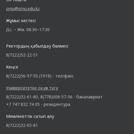
smu@smu.edu.kz
Жұмыс кестесі
Дс. – Жм. 08:30–17:30
Ректордың қабылдау бөлмесі
8(7222)52-22-51
Кеңсе
8(7222)56-97-55 (1018) - тел/факс
Университетке оқуға түсу
8(7222)32-61-80, 8(778)008-57-56 - бакалавриат
+7 747 832 74 05 - резидентура
Мемлекеттік сатып алу
8(7222)32-65-81