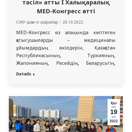
тәсіл» атты I Халықаралық
MED-Конгресс өтті
СМУ-дағы іс-шаралар
20.10.2022
MED-Конгресс өз алаңында көптеген
қатысушыларды – медициналық
ұйымдардың өкілдерін, Қазақстан
Республикасының, Түркияның,
Жапонияның, Ресейдің, Беларусьтің,
Қырғызстанның және де жақын, алыс
Details
шетелдердің жетекші
университеттерінің ғалымдары мен
сарапшыларын жинайды. Конгресс
Қазақстан Республикасының, жақын және
Қаз
алыс шетелдердің жетекші
19
университеттеріңің
2022
ұйымдастырушыларымен бірлескен:
Ресей Денсаулық сақтау министрлігінің