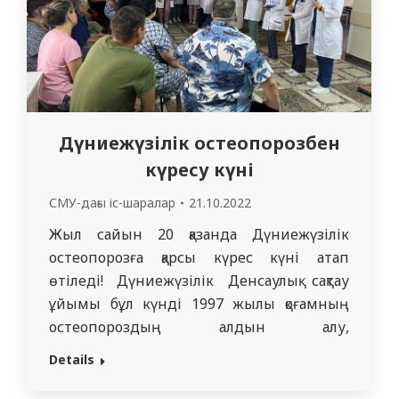
Дүниежүзілік остеопорозбен
күресу күні
СМУ-дағы іс-шаралар
21.10.2022
Жыл сайын 20 қазанда Дүниежүзілік
остеопорозға қарсы күрес күні атап
өтіледі! Дүниежүзілік Денсаулық сақтау
ұйымы бұл күнді 1997 жылы қоғамның
остеопороздың алдын алу,
диагностикалау және емдеу туралы
Details
жаһандық хабардарлығын арттыру
мақсатында белгіледі. Остеопороз оның