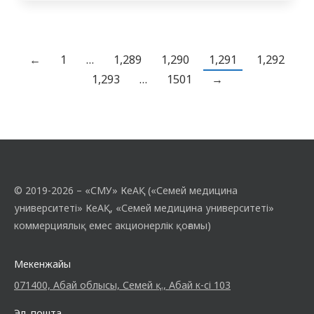
университеті» студенттері мен
профессорлық-оқытушылық құрамының
ұйымдастыруымен 15.10.2022 ж.
Республика күні қарсаңында, Семей қалалық
←
1
…
1,289
1,290
1,291
1,292
«Таза табиғат» акциясы аясында сенбілік
1,293
…
1501
→
өткізіліп, ҚР ҰҒА-ның академигі Т.Қ.
Раисов атындағы молекулалық…
© 2019-2026 – «СМУ» КеАҚ («Семей медицина
университеті» КеАҚ, «Семей медицина университеті»
коммерциялық емес акционерлік қоғамы)
Мекенжайы
071400, Абай облысы, Семей қ., Абай к-сі 103
Эл. пошта