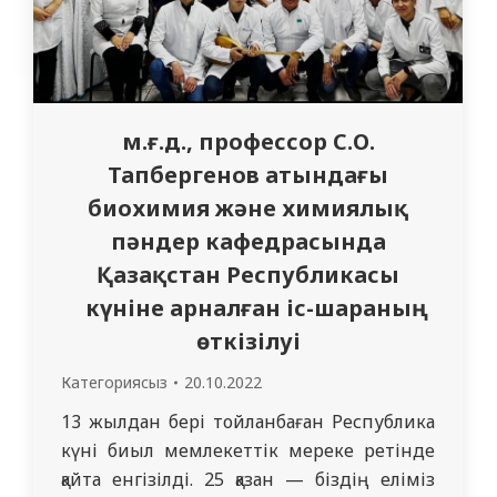
м.ғ.д., профессор С.О.
Тапбергенов атындағы
биохимия және химиялық
пәндер кафедрасында
Қазақстан Республикасы
күніне арналған іс-шараның
өткізілуі
Категориясыз
20.10.2022
13 жылдан бері тойланбаған Республика
күні биыл мемлекеттік мереке ретінде
қайта енгізілді. 25 қазан — біздің еліміз