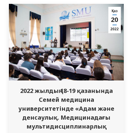
күні мерекесі қарсаңында куратормен
бірлесіп, халықтың әлеуметтік қорғалмаған
Қаз
топтарына әлеуметтік көмек көрсету
20
мақсатында қайырымдылық акциясын
2022
өткізді. Бүкіл өмірін галантерея
фабрикасында…
2022 жылдың 18-19 қазанында
Семей медицина
университетінде «Адам және
денсаулық. Медицинадағы
мультидисциплинарлық