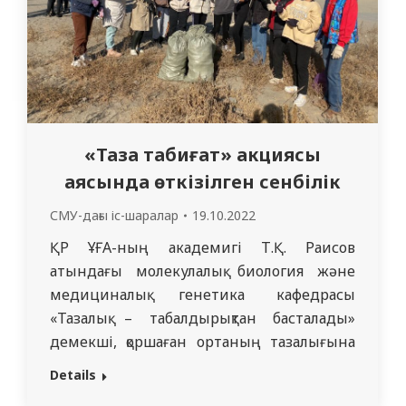
Рязань мемлекеттік медицина
университеті, Ресей Денсаулық сақтау
министрлігінің Алтай мемлекеттік
медицина университеті, «Кемерово…
«Таза табиғат» акциясы
аясында өткізілген сенбілік
СМУ-дағы іс-шаралар
19.10.2022
ҚР ҰҒА-ның академигі Т.Қ. Раисов
атындағы молекулалық биология және
медициналық генетика кафедрасы
«Тазалық – табалдырықтан басталады»
демекші, қоршаған ортаның тазалығына
жауапкершілікпен қарау әрбір азаматтың
Details
басты міндеті. КеАҚ «Семей медицина