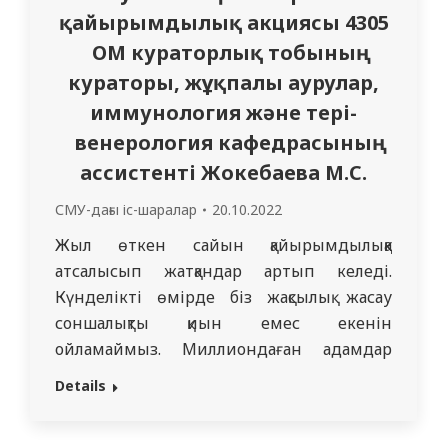
қайырымдылық акциясы 4305
ОМ кураторлық тобының
кураторы, жұқпалы аурулар,
иммунология және тері-
венерология кафедрасының
ассистенті Жокебаева М.С.
СМУ-дағы іс-шаралар
20.10.2022
Жыл өткен сайын қайырымдылыққа
атсалысып жатқандар артып келеді.
Күнделікті өмірде біз жақсылық жасау
соншалықты қиын емес екенін
ойламаймыз. Миллиондаған адамдар
біздің көмегімізге мұқтаж, бұған көз
Details
жұмып қарауға құқығымыз жоқ. Осындай игі
миссиямен кураторлық топ Республика