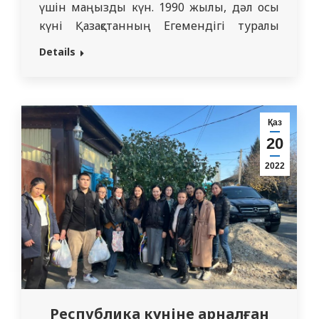
үшін маңызды күн. 1990 жылы, дәл осы
күні Қазақстанның Егемендігі туралы
декларация қабылданды. Әрине,
Details
Республика күні Тәуелсіздікке бастаған
алғашқы қадам болды. Ал егемендік туралы
декларация Республика Конституциясы
мен оның заңдарының үстемдігін
Қаз
жариялады. Еліміздің болашаққа бағдарын
20
дер кезінде айқындады.…
2022
Республика күніне арналған