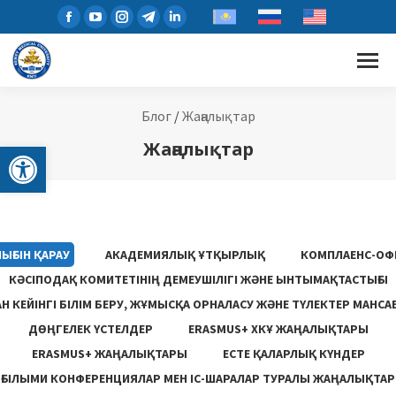
Блог
/
Жаңалықтар
Open toolbar
Жаңалықтар
ЫҒЫН ҚАРАУ
АКАДЕМИЯЛЫҚ ҰТҚЫРЛЫҚ
КОМПЛАЕНС-ОФ
КӘСІПОДАҚ КОМИТЕТІНІҢ ДЕМЕУШІЛІГІ ЖӘНЕ ЫНТЫМАҚТАСТЫҒЫ
 КЕЙІНГІ БІЛІМ БЕРУ, ЖҰМЫСҚА ОРНАЛАСУ ЖƏНЕ ТҮЛЕКТЕР МАНСА
ДӨҢГЕЛЕК ҮСТЕЛДЕР
ERASMUS+ ХКҰ ЖАҢАЛЫҚТАРЫ
ERASMUS+ ЖАҢАЛЫҚТАРЫ
ЕСТЕ ҚАЛАРЛЫҚ КҮНДЕР
ҒЫЛЫМИ КОНФЕРЕНЦИЯЛАР МЕН ІС-ШАРАЛАР ТУРАЛЫ ЖАҢАЛЫҚТАР