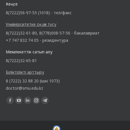
Кеңсе
8(7222)56-97-55 (1018) - тел/факс
Университетке оқуға түсу
8(7222)32-61-80, 8(778)008-57-56 - бакалавриат
+7 747 832 74 05 - резидентура
Мемлекеттік сатып алу
8(7222)32-65-81
Біліктілікті арттыру
8 (7222) 32 88 20 (ішкі 1073)
doctor@smu.edu.kz
Find us on: