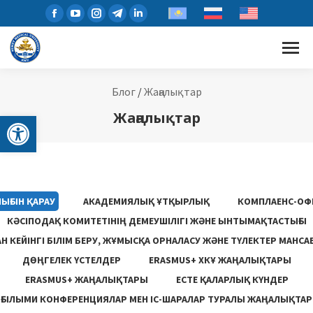
Блог
/
Жаңалықтар
Open toolbar
Жаңалықтар
ЫҒЫН ҚАРАУ
АКАДЕМИЯЛЫҚ ҰТҚЫРЛЫҚ
КОМПЛАЕНС-ОФ
КӘСІПОДАҚ КОМИТЕТІНІҢ ДЕМЕУШІЛІГІ ЖӘНЕ ЫНТЫМАҚТАСТЫҒЫ
 КЕЙІНГІ БІЛІМ БЕРУ, ЖҰМЫСҚА ОРНАЛАСУ ЖƏНЕ ТҮЛЕКТЕР МАНСА
ДӨҢГЕЛЕК ҮСТЕЛДЕР
ERASMUS+ ХКҰ ЖАҢАЛЫҚТАРЫ
ERASMUS+ ЖАҢАЛЫҚТАРЫ
ЕСТЕ ҚАЛАРЛЫҚ КҮНДЕР
ҒЫЛЫМИ КОНФЕРЕНЦИЯЛАР МЕН ІС-ШАРАЛАР ТУРАЛЫ ЖАҢАЛЫҚТАР