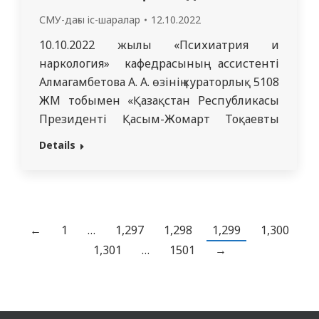
СМУ-дағы іс-шаралар
12.10.2022
10.10.2022 жылы «Психиатрия и
наркология» кафедрасының ассистенті
Алмагамбетова А. А. өзінің кураторлық 5108
ЖМ тобымен «Қазақстан Республикасы
Президенті Қасым-Жомарт Тоқаевтың
01.09.2022 жылғы халыққа Жолдауын
Details
талқылау» туралы іс-шара өткізді. Семей
медициналық университетінің 5 курс
студенттеріне алғы сөзді кафедра
ассистенті Алмагамбетова А. А. бастады.
Студенттерге еліміздің социалды-
←
1
…
1,297
1,298
1,299
1,300
экономикалық даму бағытындағы
1,301
…
1501
→
маңызды приоритеттер, Қазақстандағы
болашақ өзгертулер жайлы айтылды.
5108…