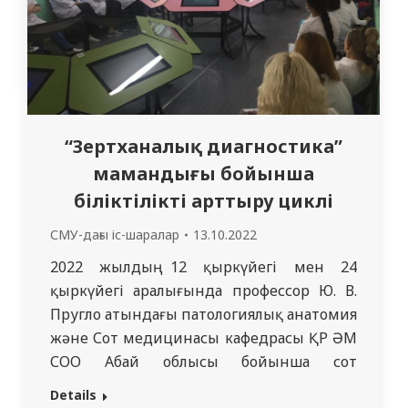
“Зертханалық диагностика”
мамандығы бойынша
біліктілікті арттыру циклі
СМУ-дағы іс-шаралар
13.10.2022
2022 жылдың 12 қыркүйегі мен 24
қыркүйегі аралығында профессор Ю. В.
Пругло атындағы патологиялық анатомия
және Сот медицинасы кафедрасы ҚР ӘМ
СОО Абай облысы бойынша сот
сараптамалары институтының филиалы
Details