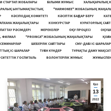
И СТАРТАП ЖОБАЛАРЫ
ҒЫЛЫМИ ЖҰМЫС
ХАЛЫҚАРАЛЫҚ 
АРАЛЫҚ ЫНТЫМАҚТАСТЫҚ
"HARMONEE" ЖОБАСЫНЫҢ ЖАҢАЛ
Р
КӘСІПОДАҚ КОМИТЕТІ
КӘСІПТІК БАҒДАР БЕРУ
КАТ
ТАПХАНА ЖАҢАЛЫҚТАРЫ
КОНКУРСТАР
КУРАТОРЛЫҚ САҒАТ
ПАТТАУ РӘСІМДЕРІ
МЕРЕКЕЛЕР
ОҚУ ПРОЦЕСІ
ОҚУШ
. ФИЛИАЛ
"PROINCA" ЖОБАСЫНЫҢ ЖАҢАЛЫҚТАРЫ
ҚОҒА
СЕМИНАРЛАР
ШЕБЕРЛІК САҒАТТАРЫ
СМУ-ДАҒЫ ІС-ШАРАЛАР
ТТЫҚ ІС-ШАРАЛАР
ТУҒАН КҮНДЕР
ТҰРАҚТЫ ДАМУ МАҚСА
СИТЕТТІК ГОСПИТАЛЬ
ВОЛОНТЕРЛІК ЖҰМЫС
ЖҰМЫСПЕН
Қаз
13
2022