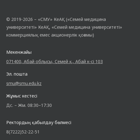
© 2019-2026 – «СМУ» КеАҚ («Семей медицина
университеті» КеАҚ, «Семей медицина университеті»
коммерциялық емес акционерлік қоғамы)
Мекенжайы
071400, Абай облысы, Семей қ., Абай к-сі 103
Эл. пошта
smu@smu.edu.kz
Жұмыс кестесі
Дс. – Жм. 08:30–17:30
Ректордың қабылдау бөлмесі
8(7222)52-22-51