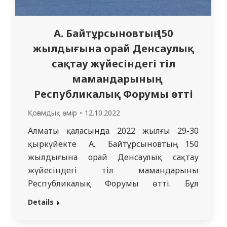
А. Байтұрсыновтың 150
жылдығына орай Денсаулық
сақтау жүйесіндегі тіл
мамандарының
Республикалық Форумы өтті
Қоғамдық өмір
12.10.2022
Алматы қаласында 2022 жылғы 29-30
қыркүйекте А. Байтұрсыновтың 150
жылдығына орай Денсаулық сақтау
жүйесіндегі тіл мамандарының
Республикалық Форумы өтті. Бұл
Форумға “СМУ” КеАҚ атынан ҚР еңбек
Details
сіңірген ғылым қайраткері Т. А. Назарова
атындағы физиологиялық пәндер