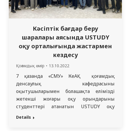
Кәсіптік бағдар беру
шаралары аясында USTUDY
оқу орталығында жастармен
кездесу
Қоғамдық өмір
13.10.2022
7 қазанда «СМУ» КеАҚ қоғамдық
денсаулық кафедрасының
оқытушыларымен болашақта еліміздің
жетекші жоғары оқу орындарының
студенттері атанатын USTUDY оқу
орталығының студенттерімен
Details
мотивациялық кездесу өткізілді. USTUDY
оқу орталығы – жоғары сынып