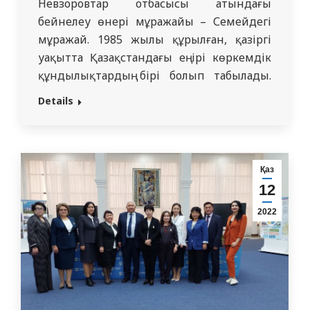
Невзоровтар отбасысы атындағы
бейнелеу өнері мұражайы – Семейдегі
мұражай. 1985 жылы құрылған, қазіргі
уақытта Қазақстандағы ең ірі көркемдік
құндылықтардың бірі болып табылады.
Мұражай ғимараттар кешенінде
Details
орналасқан, олардың ең ескісі 1870
жылдары бірінші гильдияның саудагері
Федор Степанов салған. Тәрбие
жұмысының жоспарын орындау аясында
Қаз
стоматологиялық пәндер және жақ-бет
12
хирургиясы кафедрасы кураторлық
2022
тобымен бірлесіп мұражайға баруды
ұйымдастырып, аралады.…