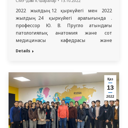
СМУ-дағы іс-шаралар
13.10.2022
2022 жылдың 12 қыркүйегі мен 2022
жылдың 24 қыркүйегі аралығында .
профессор Ю. В. Пругло атындағы
патологиялық анатомия және сот
медицинасы кафедрасы және
психиатрия кафедрасы, ҚР ӘМ ОСЭ Абай
Details
облысы бойынша сот сараптамалары
институтының және Абай облысының
психикалық денсаулық орталығының
филиалы РМҚК базасында “Мейіргер ісі”
Қаз
мамандығы бойынша Қазақстан
13
Республикасының әртүрлі қалаларынан
2022
келген медбикелердің біліктілігін
арттыру…