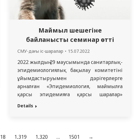
Маймыл шешегіне
байланысты семинар өтті
СМУ-дағы іс-шаралар
15.07.2022
2022 жылдың 29 маусымында санитарлық-
эпидемиологиялық бақылау комитетінің
ұйымдастыруымен дәрігерлерге
арналған «Эпидемиология, маймылға
қарсы эпидемияға қарсы шаралар»
тақырыбында онлайн оқыту семинары
Details
өтті. «Маймыл шешек вирусының
клиникалық көрінісі, диагностикасы
және емі» тақырыбында кафедра доценті
Нуралинова Г.И. дәріс оқыды. Семинар
318
1,319
1,320
…
1501
→