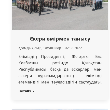
Әскери өмірмен танысу
Қоғамдық өмір
,
Оқушылар
02.08.2022
Еліміздің Президенті, Жоғарғы Бас
Қолбасшы ретінде Қазақстан
Республикасы, басқа да әскерлері мен
әскери құралымдарының – еліміздің
егемендігі мен тәуелсіздігін сақтаудағы,
қоғамдық қауіпсіздігін қорғаудағы
Details
айрықша маңызын атап өтті. Запастағы
офицерлерді дайындау бағдарламасына
сәйкес, әскери кафедра басшылығымен