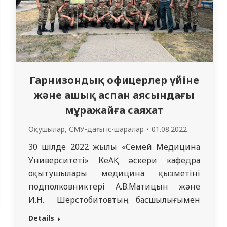
Гарнизондық офицерлер үйіне
және ашық аспан аясындағы
мұражайға саяхат
Оқушылар
,
СМУ-дағы іс-шаралар
01.08.2022
30 шілде 2022 жылы «Семей Медицина
Университеті» КеАҚ әскери кафедра
оқытушылары медицина қызметінің
подполковниктері А.В.Матицын және
И.Н. Шерстобитовтың басшылығымен
әскери кафедрасында білім алушы 4
Details
курстың 1, 2 взвод курсанттары тәрбие