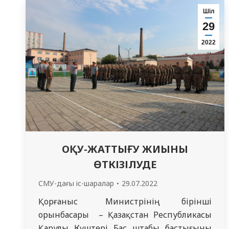
«Шығыс» өңірлік басқармасының 44736
Шіл
әскери бөліміне «Семей медицина
29
университеті» КеАҚ әскери кафедрасының
2022
оқу-әдістемелік жиындарынан өтуші
курсанттардың барып, танысып қайтуы
ұйымдастырылды.…
ОҚУ-ЖАТТЫҒУ ЖИЫНЫ
ӨТКІЗІЛУДЕ
СМУ-дағы іс-шаралар
29.07.2022
Қорғаныс Министрінің бірінші
орынбасары – Қазақстан Республикасы
Қарулы Күштері Бас штабы бастығының