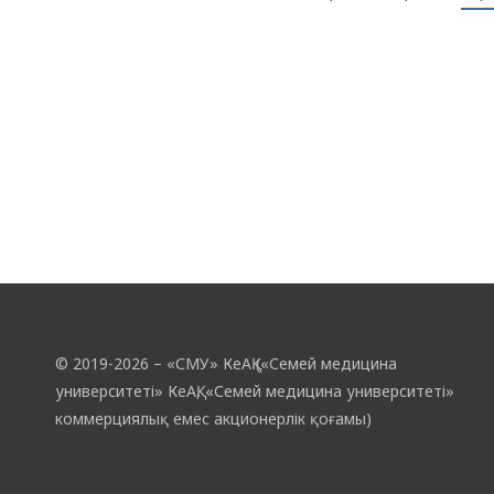
эволюциясының қазіргі кезеңі оның…
© 2019-2026 – «СМУ» КеАҚ («Семей медицина
университеті» КеАҚ, «Семей медицина университеті»
коммерциялық емес акционерлік қоғамы)