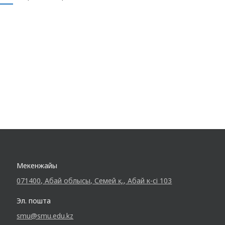
соңында тыңдаушылар барлық сұрақтарына
жауап алды. «СМУ» КеАҚ жұқпалы аурулар
және иммунология кафедрасы
Мекенжайы
071400, Абай облысы, Семей қ., Абай к-сі 103
Эл. пошта
smu@smu.edu.kz