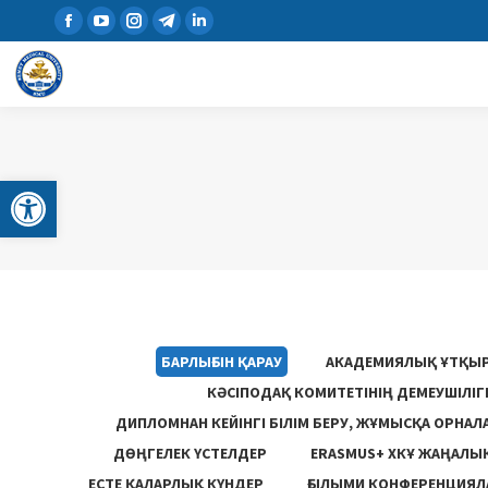
Open toolbar
БАРЛЫҒЫН ҚАРАУ
АКАДЕМИЯЛЫҚ ҰТҚЫ
КӘСІПОДАҚ КОМИТЕТІНІҢ ДЕМЕУШІЛІ
ДИПЛОМНАН КЕЙІНГІ БІЛІМ БЕРУ, ЖҰМЫСҚА ОРНАЛ
ДӨҢГЕЛЕК ҮСТЕЛДЕР
ERASMUS+ ХКҰ ЖАҢАЛЫ
ЕСТЕ ҚАЛАРЛЫҚ КҮНДЕР
ҒЫЛЫМИ КОНФЕРЕНЦИЯЛА