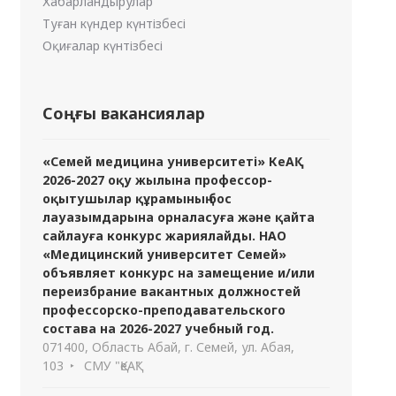
Хабарландырулар
Туған күндер күнтізбесі
Оқиғалар күнтізбесі
Соңғы вакансиялар
«Семей медицина университеті» КеАҚ
2026-2027 оқу жылына профессор-
оқытушылар құрамының бос
лауазымдарына орналасуға және қайта
сайлауға конкурс жариялайды. НАО
«Медицинский университет Семей»
объявляет конкурс на замещение и/или
переизбрание вакантных должностей
профессорско-преподавательского
состава на 2026-2027 учебный год.
071400, Область Абай, г. Семей, ул. Абая,
103
СМУ "ҚеАҚ"