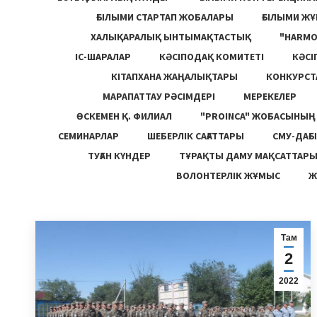
ҒЫЛЫМИ СТАРТАП ЖОБАЛАРЫ
ҒЫЛЫМИ Ж
ХАЛЫҚАРАЛЫҚ ЫНТЫМАҚТАСТЫҚ
"HARM
ІС-ШАРАЛАР
КӘСІПОДАҚ КОМИТЕТІ
КӘСІ
КІТАПХАНА ЖАҢАЛЫҚТАРЫ
КОНКУРСТ
МАРАПАТТАУ РӘСІМДЕРІ
МЕРЕКЕЛЕР
ӨСКЕМЕН Қ. ФИЛИАЛ
"PROINCA" ЖОБАСЫНЫ
СЕМИНАРЛАР
ШЕБЕРЛІК САҒАТТАРЫ
СМУ-ДАҒЫ
ТУҒАН КҮНДЕР
ТҰРАҚТЫ ДАМУ МАҚСАТТАР
ВОЛОНТЕРЛІК ЖҰМЫС
Ж
Там
2
2022