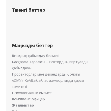
Төменгі беттер
Маңызды беттер
Қоғамдық қабылдау бөлмесі
Басқарма Төрағасы – Ректордың виртуалды
қабылдауы
Проректорлар мен декандардың блогы
«СМУ» КеАҚ сыбайлас жемқорлыққа қарсы
комитеті
Психологиялық қызмет
Комплаенс-офицер
Жаңалықтар