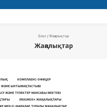
Блог
/
Жаңалықтар
Жаңалықтар
РЛЫҚ
КОМПЛАЕНС-ОФИЦЕР
ГІ ЖӘНЕ ЫНТЫМАҚТАСТЫҒЫ
АСУ ЖƏНЕ ТҮЛЕКТЕР МАНСАБЫ МЕКТЕБІ
ҚТАРЫ
ERASMUS+ ЖАҢАЛЫҚТАРЫ
Р МЕН ІС-ШАРАЛАР ТУРАЛЫ ЖАҢАЛЫҚТАР