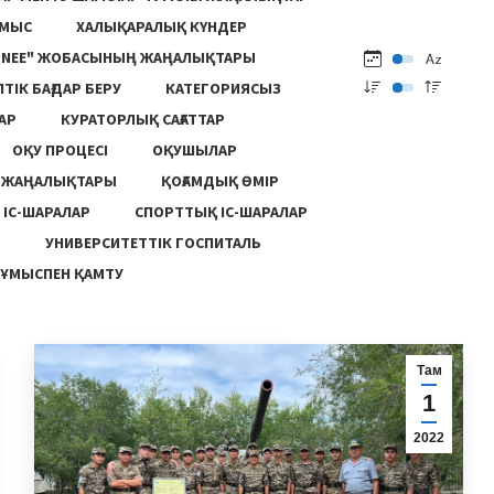
ҰМЫС
ХАЛЫҚАРАЛЫҚ КҮНДЕР
ONEE" ЖОБАСЫНЫҢ ЖАҢАЛЫҚТАРЫ
ПТІК БАҒДАР БЕРУ
КАТЕГОРИЯСЫЗ
АР
КУРАТОРЛЫҚ САҒАТТАР
ОҚУ ПРОЦЕСІ
ОҚУШЫЛАР
Ң ЖАҢАЛЫҚТАРЫ
ҚОҒАМДЫҚ ӨМІР
 ІС-ШАРАЛАР
СПОРТТЫҚ ІС-ШАРАЛАР
Ы
УНИВЕРСИТЕТТІК ГОСПИТАЛЬ
ҰМЫСПЕН ҚАМТУ
Там
1
2022