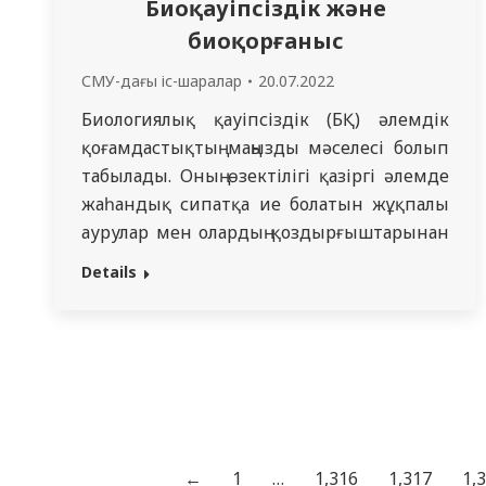
Биоқауіпсіздік және
биоқорғаныс
СМУ-дағы іс-шаралар
20.07.2022
Биологиялық қауіпсіздік (БҚ) әлемдік
қоғамдастықтың маңызды мәселесі болып
табылады. Оның өзектілігі қазіргі әлемде
жаһандық сипатқа ие болатын жұқпалы
аурулар мен олардың қоздырғыштарынан
болатын қауіптермен анықталады. Соңғы
Details
уақытқа дейін БҚ-ның негізгі мазмұны
негізінен халықтың санитарлық-
эпидемиологиялық салауаттылығы
мәселелерімен байланысты болды, бұл
БҚ тұжырымдамасында бүгінде оның «тар
форматына» сәйкес келеді. Биологиялық
қауіпсіздік туралы көзқарастар
←
1
…
1,316
1,317
1,