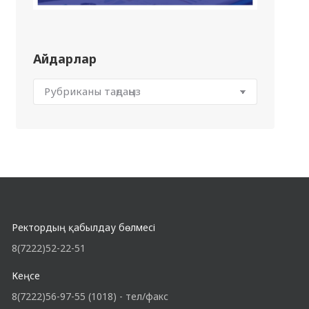
Айдарлар
Ректордың қабылдау бөлмесі
8(7222)52-22-51
Кеңсе
8(7222)56-97-55 (1018) - тел/факс