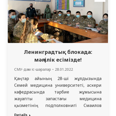
студенттерді оқытудың ерекшелігі
физикалық және психо-эмоционалдық
күйзеліспен (соның…
Ленинградтық блокада:
мәңгілік есімізде!
СМУ-дағы іс-шаралар
28.01.2022
Қаңтар айының 28-ші жұлдызында
Семей медицина университеті, әскери
кафедрасында тәрбие жұмысына
жауапты запастағы медицина
қызметінің подполковнигі Смаилов
Нұрбек Саденұлының бастамасымен 327
Details