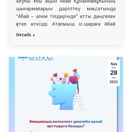
клубы Ұлы ақын Абай Құнанбайұлының
шығармаларын дәріптеу мақсатында
“Абай – әлем тілдерінде” атты дөңгелек
үстел өткізді. Аталмыш іс-шараға Абай
өлеңдерін сүйіп оқитын
Details
университетіміздің өзге ұлт өкілдері
қатысты. Олар қазақ тілінде ақын
өлеңдерін жатқа айтты. Клуб жетекшісі
Ж.Қ.Жайрбаева Абайдың өмірімен,
Қаң
шығарламарымен таныстырды. Соңында
28
“Медицина Мектебі” деканының
2022
орынбасары Г.Д.Кулмаганбетова белсенді
студенттерді марапаттады. “Абайтану”…