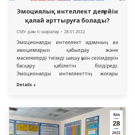
Эмоциялық интеллект деңгейін
қалай арттыруға болады?
СМУ-дағы іс-шаралар
28.01.2022
Эмоционалды интеллект адамның өз
эмоцияларын қабылдау және
мәселелерді тиімді шешу үшін сезімдерін
басқару қабілетін білдіреді.
Эмоционалды интеллекттің жоғары
деңгейі және оның нәтижесінде пайда
Details
болатын күйзеліске төзімділік –
медицина студенттері мен дәрігерлерге
қажетті негізгі қасиеттер. Медициналық
университетте оқу тұрақты күйзеліспен
Қаң
бірге жүреді – эустресстен дистресске
28
дейін. Медициналық университетте
2022