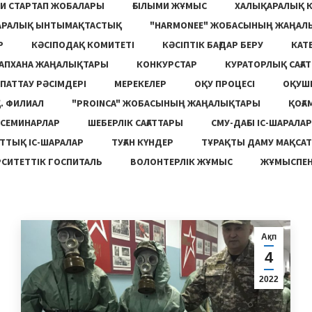
И СТАРТАП ЖОБАЛАРЫ
ҒЫЛЫМИ ЖҰМЫС
ХАЛЫҚАРАЛЫҚ 
АРАЛЫҚ ЫНТЫМАҚТАСТЫҚ
"HARMONEE" ЖОБАСЫНЫҢ ЖАҢАЛ
Р
КӘСІПОДАҚ КОМИТЕТІ
КӘСІПТІК БАҒДАР БЕРУ
КАТ
ТАПХАНА ЖАҢАЛЫҚТАРЫ
КОНКУРСТАР
КУРАТОРЛЫҚ САҒАТ
ПАТТАУ РӘСІМДЕРІ
МЕРЕКЕЛЕР
ОҚУ ПРОЦЕСІ
ОҚУШ
. ФИЛИАЛ
"PROINCA" ЖОБАСЫНЫҢ ЖАҢАЛЫҚТАРЫ
ҚОҒА
СЕМИНАРЛАР
ШЕБЕРЛІК САҒАТТАРЫ
СМУ-ДАҒЫ ІС-ШАРАЛАР
ТТЫҚ ІС-ШАРАЛАР
ТУҒАН КҮНДЕР
ТҰРАҚТЫ ДАМУ МАҚСА
СИТЕТТІК ГОСПИТАЛЬ
ВОЛОНТЕРЛІК ЖҰМЫС
ЖҰМЫСПЕН
Ақп
4
2022