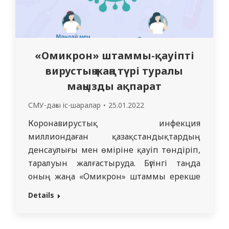
«Омикрон» штаммы-қауіпті
вирустың жаңа түрі туралы
маңызды ақпарат
СМУ-дағы іс-шаралар
25.01.2022
Коронавирустық инфекция
миллиондаған қазақстандықтардың
денсаулығы мен өміріне қауіп төндіріп,
таралуын жалғастыруда. Бүгінгі таңда
оның жаңа «Омикрон» штаммы ерекше
қауіп төндіреді. Өзіңізді қауіпті
Details
вирустан қалай қорғауға, оның алғашқы
белгілерін анықтауға болады? Осы және