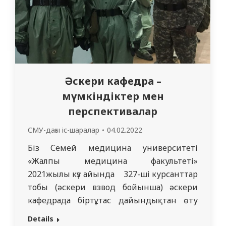
Әскери кафедра –
мүмкіндіктер мен
перспективалар
СМУ-дағы іс-шаралар
04.02.2022
Біз Семей медицина университеті
«Жалпы медицина факультеті»
2021жылы күз айында 327-ші курсанттар
тобы (әскери взвод бойынша) әскери
кафедрада біртұтас дайындықтан өту
үшін әртүрлі топтардан жасақталып,
Details