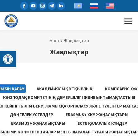
Блог
/
Жаңалықтар
Open toolbar
Жаңалықтар
ЫҒЫН ҚАРАУ
АКАДЕМИЯЛЫҚ ҰТҚЫРЛЫҚ
КОМПЛАЕНС-ОФ
КӘСІПОДАҚ КОМИТЕТІНІҢ ДЕМЕУШІЛІГІ ЖӘНЕ ЫНТЫМАҚТАСТЫҒЫ
 КЕЙІНГІ БІЛІМ БЕРУ, ЖҰМЫСҚА ОРНАЛАСУ ЖƏНЕ ТҮЛЕКТЕР МАНСА
ДӨҢГЕЛЕК ҮСТЕЛДЕР
ERASMUS+ ХКҰ ЖАҢАЛЫҚТАРЫ
ERASMUS+ ЖАҢАЛЫҚТАРЫ
ЕСТЕ ҚАЛАРЛЫҚ КҮНДЕР
ҒЫЛЫМИ КОНФЕРЕНЦИЯЛАР МЕН ІС-ШАРАЛАР ТУРАЛЫ ЖАҢАЛЫҚТАР