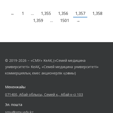
басқа да өзекті сұрақтарға біздің
сарапшыларымыздың жауаптарын
ұсынамыз.[vc_row source=”media_library”
←
1
…
1,355
1,356
1,357
1,358
image=”” img_size=”large”
1,359
…
1501
→
external_img_size=”” add_caption=””
alignment=”center” style=””
external_style=”” border_color=”grey”
external_border_color=”grey”
onclick=”link_image” img_link_target=”_self”
image_hovers=”true” lazy_loading=”true”
© 2019-2026 – «СМУ» КеАҚ («Семей медицина
rel_no_follow=””…
университеті» КеАҚ, «Семей медицина университеті»
коммерциялық емес акционерлік қоғамы)
Мекенжайы
071400, Абай облысы, Семей қ., Абай к-сі 103
Эл. пошта
smu@smu.edu.kz