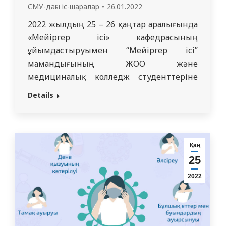
СМУ-дағы іс-шаралар
26.01.2022
2022 жылдың 25 – 26 қаңтар аралығында
«Мейіргер ісі» кафедрасының
ұйымдастыруымен “Мейіргер ісі”
мамандығының ЖОО және
медициналық колледж студенттеріне
ұсынылған «Инкурабельді пациенттерге
Details
паллиативті көмек» атты ZOOM
платформасында онлайн қысқы мектебі
өтті. Қысқы мектепке Семей қ.
Медицина университетінің, Д.
Қаң
Қалматаев атындағы жоғары
25
мемлекеттік медицина колледжінің,
2022
Семей жоғарғы медициналық
колледжінің “Мейіргер ісі”
мамандығының студенттері қатысты.
Қысқы мектептің…