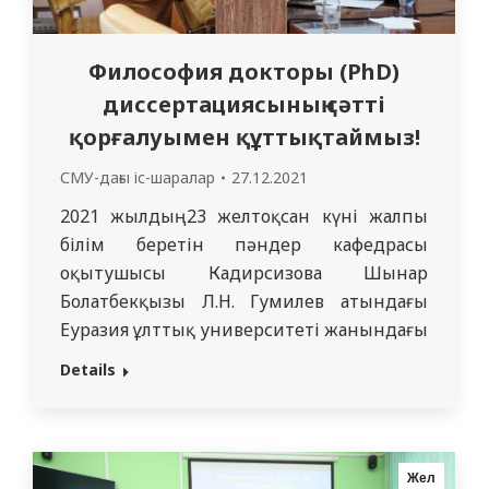
Философия докторы (PhD)
диссертациясының сәтті
қорғалуымен құттықтаймыз!
СМУ-дағы іс-шаралар
27.12.2021
2021 жылдың 23 желтоқсан күні жалпы
білім беретін пәндер кафедрасы
оқытушысы Кадирсизова Шынар
Болатбекқызы Л.Н. Гумилев атындағы
Еуразия ұлттық университеті жанындағы
«8D011-Педагогика және психология»
Details
кадрларды даярлау бағытында
«6D010300-Педагогика және психология»
мамандығы бойынша құрылған
диссертациялық кеңесте «Болашақ
Жел