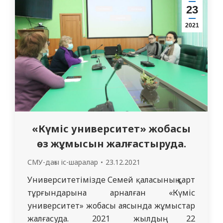
педагогтердің академиялық ұтқырлыққа
23
дайындығын қалыптастыру шарттары»
2021
атты тақырыпта философия докторы
(PhD) дәрежесін алу үшін дайындаған
диссертациясын сәтті қорғап шықты.…
«Күміс университет» жобасы
өз жұмысын жалғастыруда.
СМУ-дағы іс-шаралар
23.12.2021
Университетімізде Семей қаласының қарт
тұрғындарына арналған «Күміс
университет» жобасы аясында жұмыстар
жалғасуда. 2021 жылдың 22