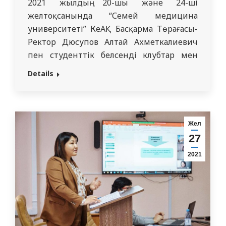
2021 жылдың 20-шы және 24-ші
желтоқсанында “Семей медицина
университеті” КеАҚ Басқарма Төрағасы-
Ректор Дюсупов Алтай Ахметкалиевич
пен студенттік белсенді клубтар мен
студенттік өзін-өзі басқару ұйымы
Details
кездесу өтті. Кездесу барысында
белсенді студенттер өздерін
таныстырып, жасаған жұмыстарымен
және жұмыс жоспарларымен бөлісті.
Жел
Студенттер өмірінің барлық актуалды
27
мәселелері қозғалып, шешу жолдары
2021
қарастырылды. Сонымен қатар, жаңа
жылға өткізілетін айтулы іс-шаралар
тізімі…