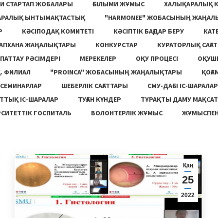
И СТАРТАП ЖОБАЛАРЫ
ҒЫЛЫМИ ЖҰМЫС
ХАЛЫҚАРАЛЫҚ 
АРАЛЫҚ ЫНТЫМАҚТАСТЫҚ
"HARMONEE" ЖОБАСЫНЫҢ ЖАҢАЛ
Р
КӘСІПОДАҚ КОМИТЕТІ
КӘСІПТІК БАҒДАР БЕРУ
КАТ
ТАПХАНА ЖАҢАЛЫҚТАРЫ
КОНКУРСТАР
КУРАТОРЛЫҚ САҒАТ
ПАТТАУ РӘСІМДЕРІ
МЕРЕКЕЛЕР
ОҚУ ПРОЦЕСІ
ОҚУШ
. ФИЛИАЛ
"PROINCA" ЖОБАСЫНЫҢ ЖАҢАЛЫҚТАРЫ
ҚОҒА
СЕМИНАРЛАР
ШЕБЕРЛІК САҒАТТАРЫ
СМУ-ДАҒЫ ІС-ШАРАЛАР
ТТЫҚ ІС-ШАРАЛАР
ТУҒАН КҮНДЕР
ТҰРАҚТЫ ДАМУ МАҚСА
СИТЕТТІК ГОСПИТАЛЬ
ВОЛОНТЕРЛІК ЖҰМЫС
ЖҰМЫСПЕН
Қаң
25
2022