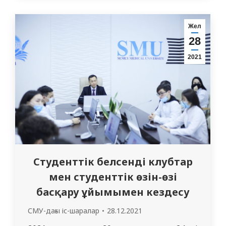
дәрігерлер қатысады. Апта сайын
неонатология саласындағы өзекті
Жел
мәселелер қаралып, дәлелдемелі
28
медицина тұрғысынан мақалалар
2021
талқылауға түседі. Бұл өз кезегінде жас
мамандардың клиникалық талдау,
сараптау қабілетін жақсартып,
қызығушылықтарын арттырады. 2021…
Студенттік белсенді клубтар
мен студенттік өзін-өзі
басқару ұйымымен кездесу
СМУ-дағы іс-шаралар
28.12.2021