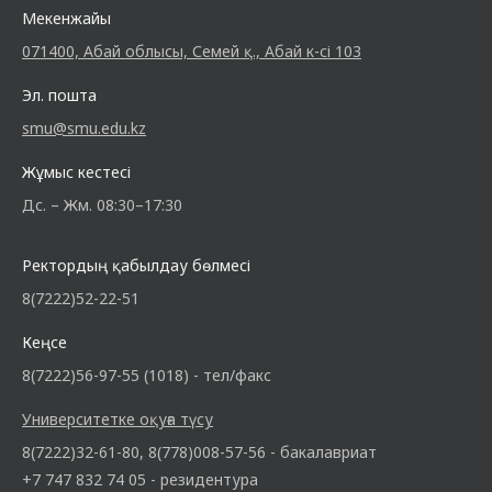
Мекенжайы
071400, Абай облысы, Семей қ., Абай к-сі 103
Эл. пошта
smu@smu.edu.kz
Жұмыс кестесі
Дс. – Жм. 08:30–17:30
Ректордың қабылдау бөлмесі
8(7222)52-22-51
Кеңсе
8(7222)56-97-55 (1018) - тел/факс
Университетке оқуға түсу
8(7222)32-61-80, 8(778)008-57-56 - бакалавриат
+7 747 832 74 05 - резидентура