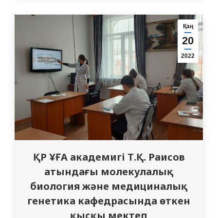
түрінде жүргізді. Қысқы мектептің негізгі
мақсаты – зерттелетін мүшелердің
Қаң
микропрепараттары мен
20
микросуреттерін диагностикалауға баса
2022
назар аудара отырып, адамның асқорыту,
эндокриндік және зәр-жыныс жүйесі…
ҚР ҰҒА академигі Т.Қ. Раисов
атындағы молекулалық
биология және медициналық
генетика кафедрасында өткен
қысқы мектеп