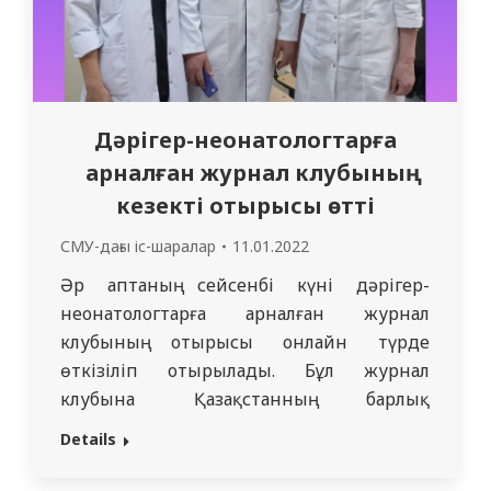
Дәрігер-неонатологтарға
арналған журнал клубының
кезекті отырысы өтті
СМУ-дағы іс-шаралар
11.01.2022
Әр аптаның сейсенбі күні дәрігер-
неонатологтарға арналған журнал
клубының отырысы онлайн түрде
өткізіліп отырылады. Бұл журнал
клубына Қазақстанның барлық
қалаларынан неонатологтар,
Details
резиденттар, сонымен қатар
Қырғызстан, Өзбекстан, Ресейден де