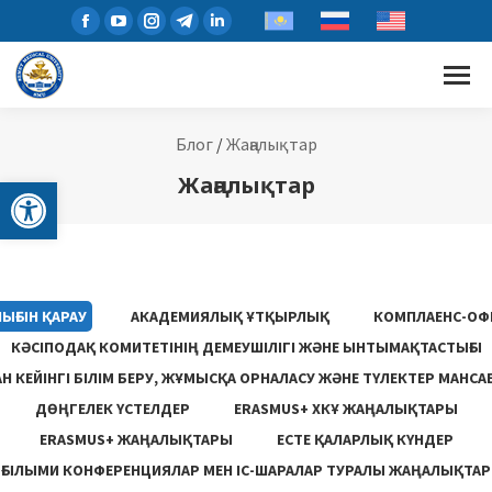
Блог
/
Жаңалықтар
Open toolbar
Жаңалықтар
ЫҒЫН ҚАРАУ
АКАДЕМИЯЛЫҚ ҰТҚЫРЛЫҚ
КОМПЛАЕНС-ОФ
КӘСІПОДАҚ КОМИТЕТІНІҢ ДЕМЕУШІЛІГІ ЖӘНЕ ЫНТЫМАҚТАСТЫҒЫ
 КЕЙІНГІ БІЛІМ БЕРУ, ЖҰМЫСҚА ОРНАЛАСУ ЖƏНЕ ТҮЛЕКТЕР МАНСА
ДӨҢГЕЛЕК ҮСТЕЛДЕР
ERASMUS+ ХКҰ ЖАҢАЛЫҚТАРЫ
ERASMUS+ ЖАҢАЛЫҚТАРЫ
ЕСТЕ ҚАЛАРЛЫҚ КҮНДЕР
ҒЫЛЫМИ КОНФЕРЕНЦИЯЛАР МЕН ІС-ШАРАЛАР ТУРАЛЫ ЖАҢАЛЫҚТАР