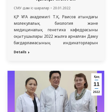
СМУ-дағы іс-шаралар
20.01.2022
ҚР ҰҒА академигі Т.Қ. Раисов атындағы
молекулалық биология және
медициналық генетика кафедрасының
оқытушылары 2022 жылға арналған Даму
бағдарламасының индикаторларын
орындау мақсатында 2022 жылдың 05-12
Details
қаңтарында «Қысқы мектеп» шеңберінде
«Жасушалық ұрпақтар қатарында
генетикалық ақпараттың тасымалы» атты
тақырыпқа сабақтар өткізді. Қысқы
Қаң
мектепке «Жалпы медицина»
11
мамандығының І курс студенттері
2022
қатысты. Тыңдаушыларға арнап 3
кредиттік көлемде оқу-тақырыптық
жоспарлар мен…