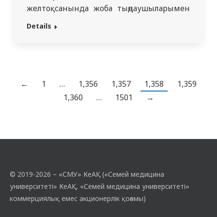
желтоқсанында жоба тыңдаушыларымен
кезекті кездесулер өткізілді.
Details
Факультеттік терапия кафедрасының
доцент қ.а., м.ғ.к. Мұздубаева Ж.Е.
аудиторияға «Егде жастағы
науқастардағы симптоматикалық ойық
жаралар» тақырыбы бойынша ақпаратты
←
1
…
1,356
1,357
1,358
1,359
ұсынды. Тақырып егде жастағы
1,360
…
1501
→
тұрғындар үшін өте өзекті, өйткені олар
мұндай проблемамен жиі кездеседі.
Асқазан-ішек жолдарының…
© 2019-2026 – «СМУ» КеАҚ («Семей медицина
университеті» КеАҚ, «Семей медицина университеті»
коммерциялық емес акционерлік қоғамы)