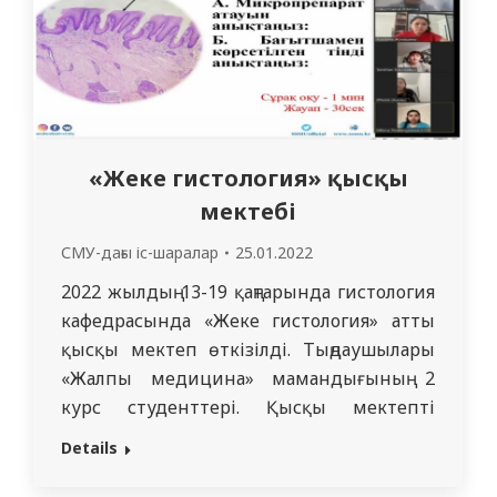
«Жеке гистология» қысқы
мектебі
СМУ-дағы іс-шаралар
25.01.2022
2022 жылдың 13-19 қаңтарында гистология
кафедрасында «Жеке гистология» атты
қысқы мектеп өткізілді. Тыңдаушылары
«Жалпы медицина» мамандығының 2
курс студенттері. Қысқы мектепті
оқытушылар Полатова Б.С. және
Details
Шакирова М.Е. Zoom білім беру
платформасында видеоконференция