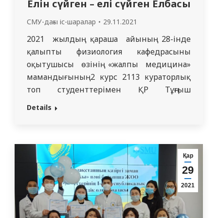
Елін сүйген – елі сүйген Елбасы
СМУ-дағы іс-шаралар
29.11.2021
2021 жылдың қараша айының 28-інде
қалыпты физиология кафедрасының
оқытушысы өзінің «жалпы медицина»
мамандығының 2 курс 2113 кураторлық
топ студенттерімен ҚР Тұңғыш
Президенті күніне орай «Елін сүйген –
Details
елі сүйген Елбасы» атты кураторлық
сағатын өткізді. Бұл іс-шараның мақсаты –
Қазақстан Республикасының тұңғыш
президенті Нұрсұлтан Әбішұлы
Қар
Назарбаевтың өмір жолы, жүргізген
29
саясаты туралы мағлұматты білу, жастар
2021
жүрегінде Отанын,…