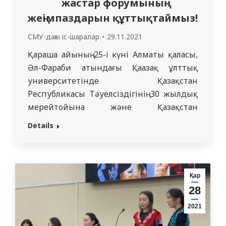
жастар форумының
жеңімпаздарын құттықтаймыз!
СМУ-дағы іс-шаралар
29.11.2021
Қараша айының 25-і күні Алматы қаласы,
Әл-Фараби атындағы Қаазақ ұлттық
университетінде Қазақстан
Республикасы Тәуелсіздігінің 30 жылдық
мерейтойына және Қазақстан
Республикасының Тұңғыш Президенті
Details
күніне арналған, «Мен жастарға сенемін»
республикалық студент жастар
форумына бірінші кезең бойынша
шақырту алған «Педиатрия»
Қар
мамандығының 1 курс студенті Зере
28
Тамызғазина мен «Жалпы медицина»
2021
мамандығының 2 курс студенті Дамир
Шадибеков барып, арнайы жүлделі…