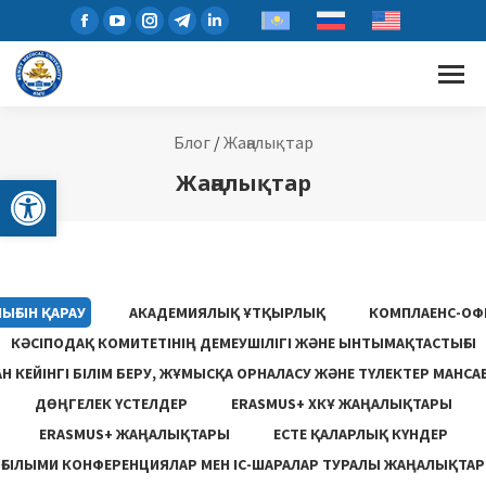
Блог
/
Жаңалықтар
Open toolbar
Жаңалықтар
ЫҒЫН ҚАРАУ
АКАДЕМИЯЛЫҚ ҰТҚЫРЛЫҚ
КОМПЛАЕНС-ОФ
КӘСІПОДАҚ КОМИТЕТІНІҢ ДЕМЕУШІЛІГІ ЖӘНЕ ЫНТЫМАҚТАСТЫҒЫ
 КЕЙІНГІ БІЛІМ БЕРУ, ЖҰМЫСҚА ОРНАЛАСУ ЖƏНЕ ТҮЛЕКТЕР МАНСА
ДӨҢГЕЛЕК ҮСТЕЛДЕР
ERASMUS+ ХКҰ ЖАҢАЛЫҚТАРЫ
ERASMUS+ ЖАҢАЛЫҚТАРЫ
ЕСТЕ ҚАЛАРЛЫҚ КҮНДЕР
ҒЫЛЫМИ КОНФЕРЕНЦИЯЛАР МЕН ІС-ШАРАЛАР ТУРАЛЫ ЖАҢАЛЫҚТАР