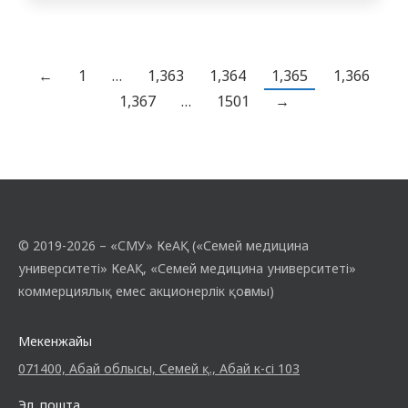
бояулары байқалатын, қазіргі заманғы
қазақ қыздарына тән тәлім мен тәрбиені
меңгерген, сыры мен сымбаты келісті
қыздарымыздың жан-жақты болып
←
1
…
1,363
1,364
1,365
1,366
қалыптасуына мүмкіндік жасау. Жалпы
1,367
…
1501
→
айтқанда қыздар мен…
© 2019-2026 – «СМУ» КеАҚ («Семей медицина
университеті» КеАҚ, «Семей медицина университеті»
коммерциялық емес акционерлік қоғамы)
Мекенжайы
071400, Абай облысы, Семей қ., Абай к-сі 103
Эл. пошта