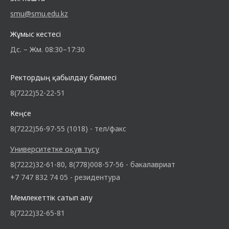
smu@smu.edu.kz
Жұмыс кестесі
Дс. – Жм. 08:30–17:30
Ректордың қабылдау бөлмесі
8(7222)52-22-51
Кеңсе
8(7222)56-97-55 (1018) - тел/факс
Университетке оқуға түсу
8(7222)32-61-80, 8(778)008-57-56 - бакалавриат
+7 747 832 74 05 - резидентура
Мемлекеттік сатып алу
8(7222)32-65-81