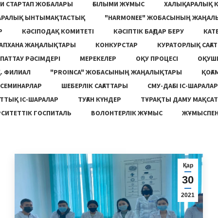
И СТАРТАП ЖОБАЛАРЫ
ҒЫЛЫМИ ЖҰМЫС
ХАЛЫҚАРАЛЫҚ 
АРАЛЫҚ ЫНТЫМАҚТАСТЫҚ
"HARMONEE" ЖОБАСЫНЫҢ ЖАҢАЛ
Р
КӘСІПОДАҚ КОМИТЕТІ
КӘСІПТІК БАҒДАР БЕРУ
КАТ
ТАПХАНА ЖАҢАЛЫҚТАРЫ
КОНКУРСТАР
КУРАТОРЛЫҚ САҒАТ
ПАТТАУ РӘСІМДЕРІ
МЕРЕКЕЛЕР
ОҚУ ПРОЦЕСІ
ОҚУШ
. ФИЛИАЛ
"PROINCA" ЖОБАСЫНЫҢ ЖАҢАЛЫҚТАРЫ
ҚОҒА
СЕМИНАРЛАР
ШЕБЕРЛІК САҒАТТАРЫ
СМУ-ДАҒЫ ІС-ШАРАЛАР
ТТЫҚ ІС-ШАРАЛАР
ТУҒАН КҮНДЕР
ТҰРАҚТЫ ДАМУ МАҚСА
СИТЕТТІК ГОСПИТАЛЬ
ВОЛОНТЕРЛІК ЖҰМЫС
ЖҰМЫСПЕН
Қар
30
2021