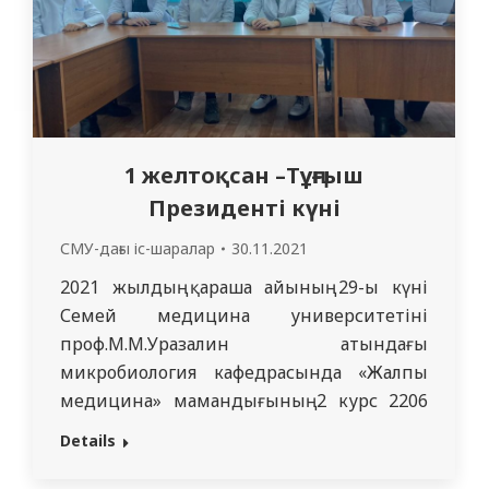
1 желтоқсан –Тұңғыш
Президенті күні
СМУ-дағы іс-шаралар
30.11.2021
2021 жылдың қараша айының 29-ы күні
Семей медицина университетінің
проф.М.М.Уразалин атындағы
микробиология кафедрасында «Жалпы
медицина» мамандығының 2 курс 2206
топ және 2311 топ студенттері
Details
қатысуымен (куратор М.М. Малик) «1
желтоқсан –Тұңғыш Президенті күні»