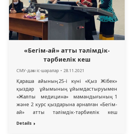
«Бегім-ай» атты тәлімдік-
тәрбиелік кеш
СМУ-дағы іс-шаралар
28.11.2021
Қараша айының 25-і күні «Қыз Жібек»
қыздар ұйымының ұйымдастыруымен
«Жалпы медицина» мамандығының 1
және 2 курс қыздарына арналған «Бегім-
ай» атты тәлімдік-тәрбиелік кеш
өткізілді. Кешті ұйымдастырудағы басты
Details
мақсат бойларында ұлттық құндылық