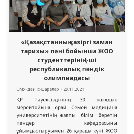
«Қазақстанның қазіргі заман
тарихы» пәні бойынша ЖОО
студенттерінің І-ші
республикалық пәндік
олимпиадасы
СМУ-дағы іс-шаралар
29.11.2021
ҚР Тәуелсіздігінің 30 жылдық
мерейтойына орай Семей медицина
университетінің жалпы білім беретін
пәндер кафедрасының
ұйымдастыруымен 26 қараша күні ЖОО