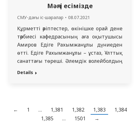
Мәңгі есімізде
СМУ-дағы іс-шаралар
08.07.2021
Құрметті әріптестер, өкінішке орай дене
тәрбиесі кафедрасының аға оқытушысы
Амиров Едіге Рахымжанұлы дүниеден
өтті. Едіге Рахымжанұлы – ұстаз, Ұлттық
санаттағы төреші. Әлемдік волейболдың
100 жылдығына арналған 1995 жылғы ҚР
Details
чемпионатына қызмет көрсетті. Еңбек
ардагері медалі, 1970 жылғы
Бүкілқазақстандық спартакиаданың қола
медалі иегері. Сонымен қатар, Едіге
Рахымжанұлы Семей облысы құрама
←
1
…
1,381
1,382
1,383
1,384
командасын волейболдан жаттықтырды.
1,385
…
1501
→
2000 жылы волейболдан…