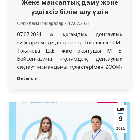
Жеке мансаптық даму және
үздіксіз білім алу үшін
СМУ-дағы іс-шаралар
12.07.2021
07.07.2021 ж. қоғамдық денсаулық
кафедрасында доценттер Токешева Ш.М.,
Токанова Ш.Е. және оқытушы М. Б.
Бейсенғазина «Қоғамдық денсаулық
сақтау» мамандығы түлектерімен ZOOM-
конференция форматында кәсіби
Details
бағдарлау жұмысын жүргізді. Оның
басты мақсаты орта мерзімді
перспективаға жеке мансаптық дамуды
құру және білім берудің үздіксіздігін
Шіл
қамтамасыз етуге көмек көрсету.
9
«Қоғамдық денсаулық сақтау»
2021
мамандықтарының магистартура білім
бері бағдарламаларын (МБББ) жасаушы