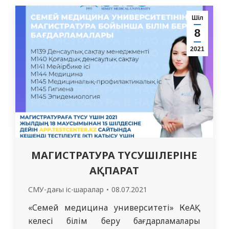
барысында магистратураның білім беру
бағдарламалары, кешенді тестілеуге
Шіл
өтініш беру ерекшеліктері туралы және
8
басқа да көптеген сұрақтары бойынша
2021
өзекті ақпаратты аласыздар! Көптеген…
МАГИСТРАТУРА ТҮСУШІЛЕРІНЕ
АҚПАРАТ
СМУ-дағы іс-шаралар
08.07.2021
«Семей медицина университеті» КеАҚ
келесі білім беру бағдарламалары