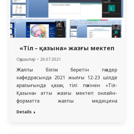
«Тіл – қазына» жазғы мектеп
Оқушылар
26.07.2021
Жалпы білім беретін пәндер
кафедрасында 2021 жылғы 12-23 шілде
аралығында қазақ тілі пәнінен «Тіл-
Қазына» атты жазғы мектеп онлайн-
форматта жалпы медицина
мамандығының студенттеріне сабақ
Details
өткізілді. Жазғы мектеп курсын Б.А.
Жоргатаева жүргізді. Іс-шараның мақсаты
студенттерге медициналық