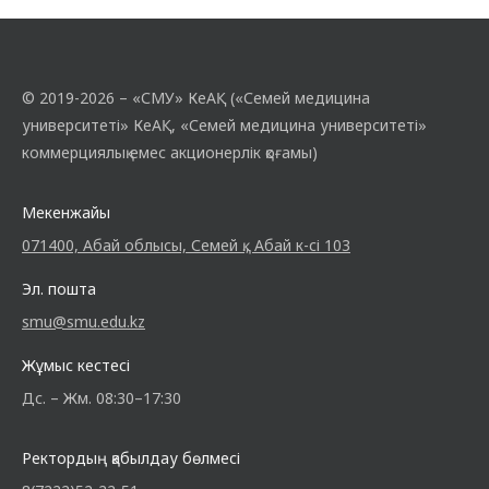
© 2019-2026 – «СМУ» КеАҚ («Семей медицина
университеті» КеАҚ, «Семей медицина университеті»
коммерциялық емес акционерлік қоғамы)
Мекенжайы
071400, Абай облысы, Семей қ., Абай к-сі 103
Эл. пошта
smu@smu.edu.kz
Жұмыс кестесі
Дс. – Жм. 08:30–17:30
Ректордың қабылдау бөлмесі