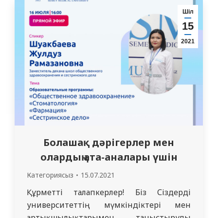
терминологияны қазақ тілінде меңгерту,
Шіл
коммуникативті сөйлеу әрекеттерін
15
дамытуға көмектесу, Оқу барысында
2021
студенттер қазақ тілінің грамматикалық
ерекшеліктерін түсініп, оқуды, сауатты
жазуды, сұхбаттасуды…
Болашақ дәрігерлер мен
олардың ата-аналары үшін
Категориясыз
15.07.2021
Құрметті талапкерлер! Біз Сіздерді
университеттің мүмкіндіктері мен
артықшылықтарымен таныстыруды