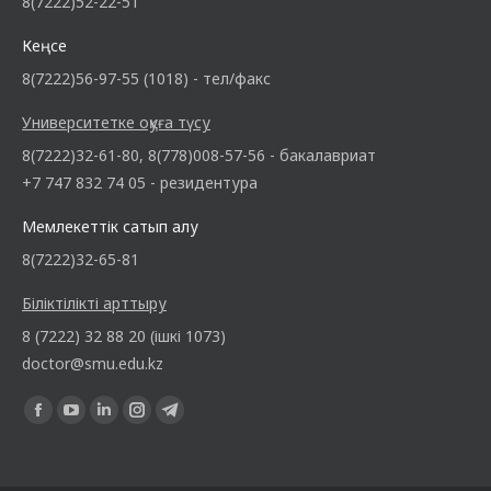
8(7222)52-22-51
Кеңсе
8(7222)56-97-55 (1018) - тел/факс
Университетке оқуға түсу
8(7222)32-61-80, 8(778)008-57-56 - бакалавриат
+7 747 832 74 05 - резидентура
Мемлекеттік сатып алу
8(7222)32-65-81
Біліктілікті арттыру
8 (7222) 32 88 20 (ішкі 1073)
doctor@smu.edu.kz
Find us on: