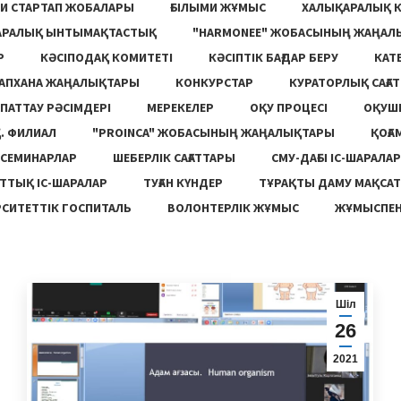
И СТАРТАП ЖОБАЛАРЫ
ҒЫЛЫМИ ЖҰМЫС
ХАЛЫҚАРАЛЫҚ 
АРАЛЫҚ ЫНТЫМАҚТАСТЫҚ
"HARMONEE" ЖОБАСЫНЫҢ ЖАҢАЛ
Р
КӘСІПОДАҚ КОМИТЕТІ
КӘСІПТІК БАҒДАР БЕРУ
КАТ
ТАПХАНА ЖАҢАЛЫҚТАРЫ
КОНКУРСТАР
КУРАТОРЛЫҚ САҒАТ
ПАТТАУ РӘСІМДЕРІ
МЕРЕКЕЛЕР
ОҚУ ПРОЦЕСІ
ОҚУШ
. ФИЛИАЛ
"PROINCA" ЖОБАСЫНЫҢ ЖАҢАЛЫҚТАРЫ
ҚОҒА
СЕМИНАРЛАР
ШЕБЕРЛІК САҒАТТАРЫ
СМУ-ДАҒЫ ІС-ШАРАЛАР
ТТЫҚ ІС-ШАРАЛАР
ТУҒАН КҮНДЕР
ТҰРАҚТЫ ДАМУ МАҚСА
СИТЕТТІК ГОСПИТАЛЬ
ВОЛОНТЕРЛІК ЖҰМЫС
ЖҰМЫСПЕН
Шіл
26
2021