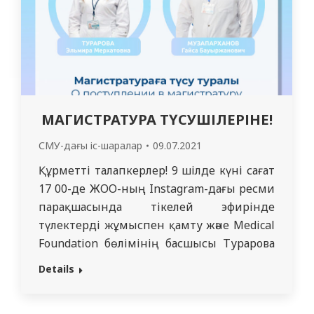
Токешева…
МАГИСТРАТУРА ТҮСУШІЛЕРІНЕ!
СМУ-дағы іс-шаралар
09.07.2021
Құрметті талапкерлер! 9 шілде күні сағат
17 00-де ЖОО-ның Instagram-дағы ресми
парақшасында тікелей эфирінде
түлектерді жұмыспен қамту және Medical
Foundation бөлімінің басшысы Турарова
Эльмира Мерхатовна мен ғылыми-
Details
зерттеу бөлімінің маманы Музапарханов
Гайса Бауыржанович. Тікелей эфир