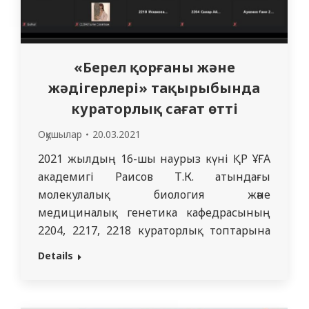
image_border_radius=”0px”
image_decoration=”none”
shadow_h_length=”0px”
shadow_v_length=”4px”
«Берел қорғаны және
shadow_blur_radius=”12px”
жәдігерлері» тақырыбында
shadow_spread=”3px”
кураторлық сағат өтті
shadow_color=”rgba(0,0,0,0.25)”
image_scale_animation_on_hover=”disabled”
Оқушылар
20.03.2021
image_hover_bg_color=”default”
2021 жылдың 16-шы наурыз күні ҚР ҰҒА
custom_rollover_bg_color=”rgba(0,0,0,0.5)”…
академигі Раисов Т.К. атындағы
молекулалық биология және
медициналық генетика кафедрасының
2204, 2217, 2218 кураторлық топтарына
«Рухани Жаңғыру» бағдарламасы
Details
аясында «Берел қорғаны және оның
жәдігерлері» тақырыбында тәрбие сағаты
өткізілді. Берел қорымы Абай облысы