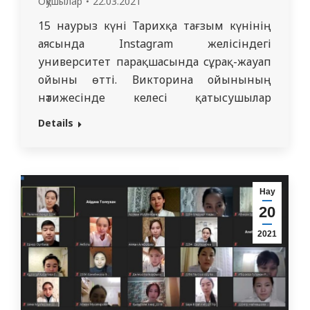
Оқушылар
22.03.2021
15 наурыз күні Тарихқа тағзым күнінің
аясында Instagram желісіндегі
университет парақшасында сұрақ-жауап
ойыны өтті. Викторина ойынының
нәтижесінде келесі қатысушылар
жеңімпаз атанды: 1-орын – Мамышева
Details
Алуа Армановна 2-орын – Ержан
Ерланұлы 3-орын – Раисова Жаннур
Қанатқызы[vc_row dt_title=”” mode=”grid”
responsiveness=”browser_width_based”
Нау
bwb_columns=”desktop:1|h_tablet:1|v_tablet:1|pho
20
pwb_column_min_width=”” pwb_columns=””
2021
gap_between_posts=”5px”
loading_effect=”fade_in”
image_sizing=”proportional”
resized_image_dimensions=”1×1″