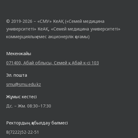
© 2019-2026 – «СМУ» КеАҚ («Семей медицина
университеті» КеАҚ, «Семей медицина университеті»
коммерциялық емес акционерлік қоғамы)
Мекенжайы
071400, Абай облысы, Семей қ., Абай к-сі 103
Эл. пошта
smu@smu.edu.kz
Жұмыс кестесі
Дс. – Жм. 08:30–17:30
Ректордың қабылдау бөлмесі
8(7222)52-22-51