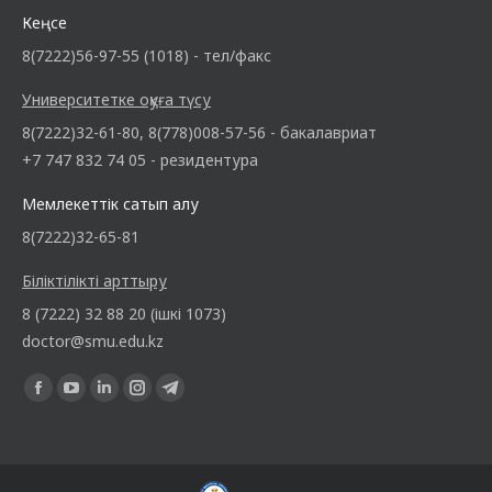
Кеңсе
8(7222)56-97-55 (1018) - тел/факс
Университетке оқуға түсу
8(7222)32-61-80, 8(778)008-57-56 - бакалавриат
+7 747 832 74 05 - резидентура
Мемлекеттік сатып алу
8(7222)32-65-81
Біліктілікті арттыру
8 (7222) 32 88 20 (ішкі 1073)
doctor@smu.edu.kz
Find us on: