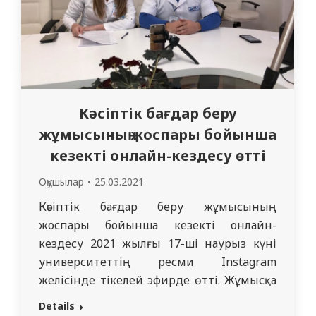
Кәсіптік бағдар беру
жұмысының жоспары бойынша
кезекті онлайн-кездесу өтті
Оқушылар
25.03.2021
Кәсіптік бағдар беру жұмысының
жоспары бойынша кезекті онлайн-
кездесу 2021 жылғы 17-ші наурыз күні
университеттің ресми Instagram
желісінде тікелей эфирде өтті. Жұмысқа
орналастыру және Medical Foundation
Details