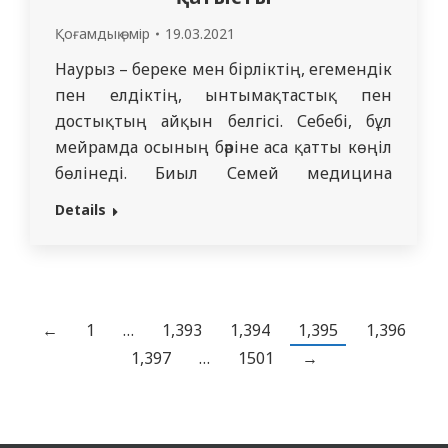
Қоғамдық өмір
19.03.2021
Наурыз – береке мен бірліктің, егемендік
пен елдіктің, ынтымақтастық пен
достықтың айқын белгісі. Себебі, бұл
мейрамда осының бәріне аса қатты көңіл
бөлінеді. Биыл Семей медицина
университеті Әз-Наурызды ерекше
Details
қарқынмен бастады. Дәлірек айтқанда, 17
наурыз күні Ұлыстың ұлы күні наурыз
мейрамына байланысты ЖББП
кафедрасы және тәрбие жұмысына
жауапты Жайрбаева Жананұр
←
1
…
1,393
1,394
1,395
1,396
Қамбарқызының ұйымдастыруымен
1,397
…
1501
→
қалалық достық үйінде «Қош…