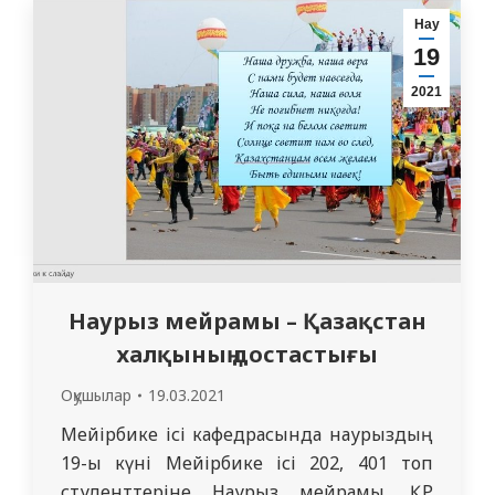
Катонқарағай ауданы, Бұқтырма өзенінің
Нау
оң жағалауында орналасқан. Құнды
19
жәдігерлер мен обалар тарих қойнауынан
2021
сыр шертіп, археологиялар…
Наурыз мейрамы – Қазақстан
халқының достастығы
Оқушылар
19.03.2021
Мейірбике ісі кафедрасында наурыздың
19-ы күні Мейірбике ісі 202, 401 топ
студенттеріне Наурыз мейрамы, ҚР