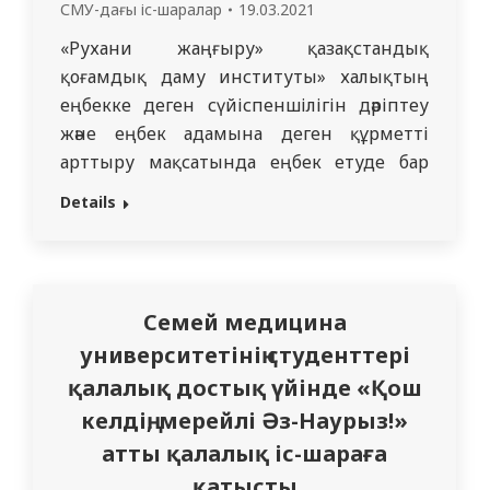
СМУ-дағы іс-шаралар
19.03.2021
«Рухани жаңғыру» қазақстандық
қоғамдық даму институты» халықтың
еңбекке деген сүйіспеншілігін дәріптеу
және еңбек адамына деген құрметті
арттыру мақсатында еңбек етуде бар
күш-жігерін босқа сарп етпей, өмірде
Details
кездескен түрлі қиындықтарға
мойымаған әрі қоғамға пайдасын тигізген
тұлғаларға арналған «Қажырлы еңбек –
табыс кілті» атты флаерлер
Семей медицина
(инфографикалар) дайындау жобасын
университетінің студенттері
ұйымдастырады. Мақсаты: ҚР
қалалық достық үйінде «Қош
Тәуелсіздіктің 30 жылында әр салада
қажырлы…
келдің, мерейлі Әз-Наурыз!»
атты қалалық іс-шараға
қатысты