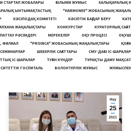
И СТАРТАП ЖОБАЛАРЫ
ҒЫЛЫМИ ЖҰМЫС
ХАЛЫҚАРАЛЫҚ 
АРАЛЫҚ ЫНТЫМАҚТАСТЫҚ
"HARMONEE" ЖОБАСЫНЫҢ ЖАҢАЛ
Р
КӘСІПОДАҚ КОМИТЕТІ
КӘСІПТІК БАҒДАР БЕРУ
КАТ
ТАПХАНА ЖАҢАЛЫҚТАРЫ
КОНКУРСТАР
КУРАТОРЛЫҚ САҒАТ
ПАТТАУ РӘСІМДЕРІ
МЕРЕКЕЛЕР
ОҚУ ПРОЦЕСІ
ОҚУШ
. ФИЛИАЛ
"PROINCA" ЖОБАСЫНЫҢ ЖАҢАЛЫҚТАРЫ
ҚОҒА
СЕМИНАРЛАР
ШЕБЕРЛІК САҒАТТАРЫ
СМУ-ДАҒЫ ІС-ШАРАЛАР
ТТЫҚ ІС-ШАРАЛАР
ТУҒАН КҮНДЕР
ТҰРАҚТЫ ДАМУ МАҚСА
СИТЕТТІК ГОСПИТАЛЬ
ВОЛОНТЕРЛІК ЖҰМЫС
ЖҰМЫСПЕН
Нау
25
2021