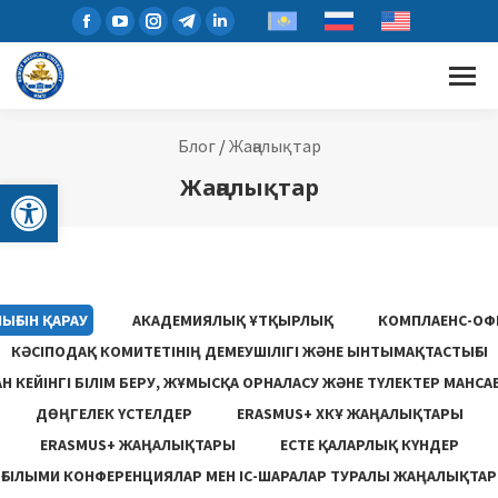
Блог
/
Жаңалықтар
Open toolbar
Жаңалықтар
ЫҒЫН ҚАРАУ
АКАДЕМИЯЛЫҚ ҰТҚЫРЛЫҚ
КОМПЛАЕНС-ОФ
КӘСІПОДАҚ КОМИТЕТІНІҢ ДЕМЕУШІЛІГІ ЖӘНЕ ЫНТЫМАҚТАСТЫҒЫ
 КЕЙІНГІ БІЛІМ БЕРУ, ЖҰМЫСҚА ОРНАЛАСУ ЖƏНЕ ТҮЛЕКТЕР МАНСА
ДӨҢГЕЛЕК ҮСТЕЛДЕР
ERASMUS+ ХКҰ ЖАҢАЛЫҚТАРЫ
ERASMUS+ ЖАҢАЛЫҚТАРЫ
ЕСТЕ ҚАЛАРЛЫҚ КҮНДЕР
ҒЫЛЫМИ КОНФЕРЕНЦИЯЛАР МЕН ІС-ШАРАЛАР ТУРАЛЫ ЖАҢАЛЫҚТАР