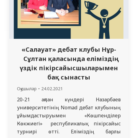
«Салауат» дебат клубы Нұр-
Сұлтан қаласында еліміздің
үздік пікірсайысшыларымен
бақ сынасты
Оқушылар
24.02.2021
20-21 ақпан күндері Назарбаев
университетінің Nomad дебат клубының
ұйымдастыруымен «Көшпенділер
Көкжиегі» республикалық пікірсайыс
турнирі өтті. Еліміздің барлық