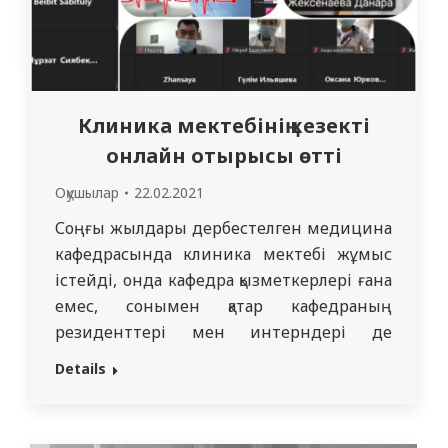
Клиника мектебінің кезекті
онлайн отырысы өтті
Оқушылар
22.02.2021
Соңғы жылдары дербестелген медицина
кафедрасында клиника мектебі жұмыс
істейді, онда кафедра қызметкерлері ғана
емес, сонымен қатар кафедраның
резиденттері мен интерндері де
белсенділік танытады. Клиника
Details
мектебінің кезекті онлайн отырысын
«Жедел коронарлы синдром кезіндегі
жалпы тәжірибелік дәрігердің