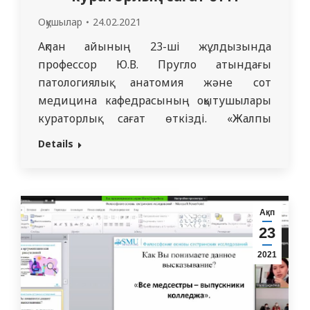
Оқушылар
24.02.2021
Ақпан айының 23-ші жұлдызында
профессор Ю.В. Пругло атындағы
патологиялық анатомия және сот
медицина кафедрасының оқытушылары
кураторлық сағат өткізді. «Жалпы
медицина» мамандығының 3430
Details
тобының студенттері «Рухани жаңғыру»
бағдарламасының аясында іс-шара
ұйымдастырды. Студенттер «Жаһандық
әлемдегі заманауи Қазақстан мәдениеті»,
Ақп
«Ұлы даланың Ұлы есімдері», «Мың
23
жылдық дала фольклоры мен музыкасы»
2021
атты баяндамаларымен бөлісті. Білім
алушылар халқымыздың еңбек сіңірген
зиялыларын…