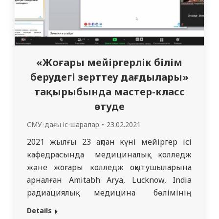
«Жоғары мейіргерлік білім
берудегі зерттеу дағдылары»
тақырыбында мастер-класс
өтуде
СМУ-дағы іс-шаралар
23.02.2021
2021 жылғы 23 ақпан күні мейіргер ісі
кафедрасында медициналық колледж
және жоғары колледж оқытушыларына
арналған Amitabh Arya, Lucknow, India
радиациялық медицина бөлімінің
дәрігері, медицина ғылымдарының
Details
профессорының қатысуымен «Жоғары