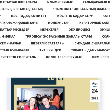
И СТАРТАП ЖОБАЛАРЫ
ҒЫЛЫМИ ЖҰМЫС
ХАЛЫҚАРАЛЫҚ 
АРАЛЫҚ ЫНТЫМАҚТАСТЫҚ
"HARMONEE" ЖОБАСЫНЫҢ ЖАҢАЛ
Р
КӘСІПОДАҚ КОМИТЕТІ
КӘСІПТІК БАҒДАР БЕРУ
КАТ
ТАПХАНА ЖАҢАЛЫҚТАРЫ
КОНКУРСТАР
КУРАТОРЛЫҚ САҒАТ
ПАТТАУ РӘСІМДЕРІ
МЕРЕКЕЛЕР
ОҚУ ПРОЦЕСІ
ОҚУШ
. ФИЛИАЛ
"PROINCA" ЖОБАСЫНЫҢ ЖАҢАЛЫҚТАРЫ
ҚОҒА
СЕМИНАРЛАР
ШЕБЕРЛІК САҒАТТАРЫ
СМУ-ДАҒЫ ІС-ШАРАЛАР
ТТЫҚ ІС-ШАРАЛАР
ТУҒАН КҮНДЕР
ТҰРАҚТЫ ДАМУ МАҚСА
СИТЕТТІК ГОСПИТАЛЬ
ВОЛОНТЕРЛІК ЖҰМЫС
ЖҰМЫСПЕН
Ақп
24
2021