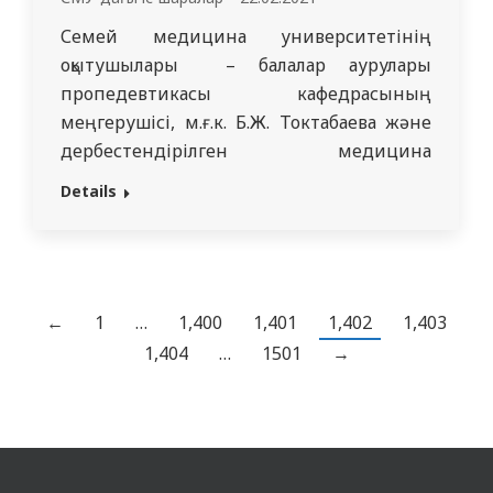
Семей медицина университетінің
оқытушылары – балалар аурулары
пропедевтикасы кафедрасының
меңгерушісі, м.ғ.к. Б.Ж. Токтабаева және
дербестендірілген медицина
кафедрасының оқу ісінің меңгерушісі,
Details
м.ғ.к. Р.И. Фаизова. 2021 жылдың 1-13
ақпан аралығында Үржар орталық аудандық
ауруханасы базасында «БМСК деңгейінде
жүкті әйелдер мен ерте жастағы
балаларға патронаждық қызмет көрсетудің
←
1
…
1,400
1,401
1,402
1,403
әмбебап прогрессивті моделі» атты
1,404
…
1501
→
семинар-тренингін өткізді. Семинар
тыңдаушылары ретінде жалпы
тәжірибелік…