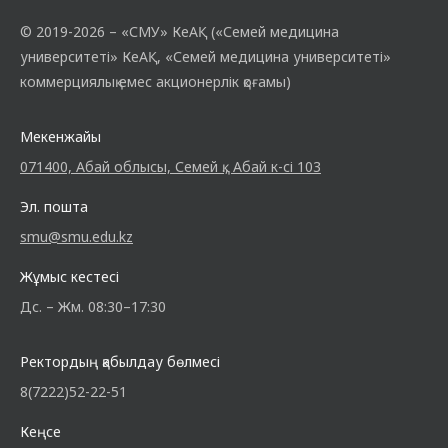
© 2019-2026 – «СМУ» КеАҚ («Семей медицина
университеті» КеАҚ, «Семей медицина университеті»
коммерциялық емес акционерлік қоғамы)
Мекенжайы
071400, Абай облысы, Семей қ., Абай к-сі 103
Эл. пошта
smu@smu.edu.kz
Жұмыс кестесі
Дс. – Жм. 08:30–17:30
Ректордың қабылдау бөлмесі
8(7222)52-22-51
Кеңсе