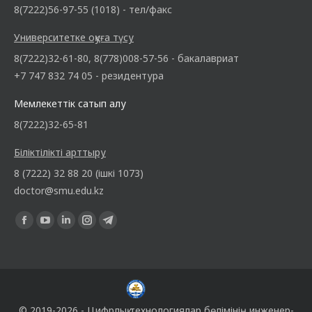
8(7222)56-97-55 (1018) - тел/факс
Университетке оқуға түсу
8(7222)32-61-80, 8(778)008-57-56 - бакалавриат
+7 747 832 74 05 - резидентура
Мемлекеттік сатып алу
8(7222)32-65-81
Біліктілікті арттыру
8 (7222) 32 88 20 (ішкі 1073)
doctor@smu.edu.kz
Find us on:
© 2019-2026 -
Цифрлық технологиялар бөлімінің
инженер-