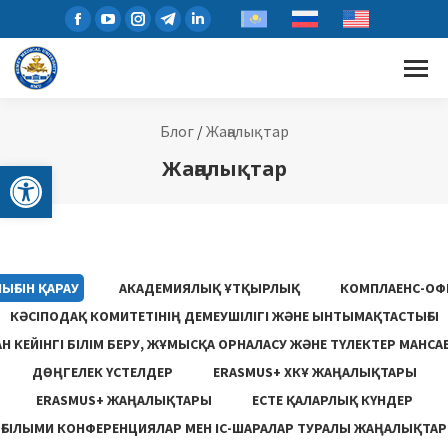
Блог
/
Жаңалықтар
Open toolbar
Жаңалықтар
ЫҒЫН ҚАРАУ
АКАДЕМИЯЛЫҚ ҰТҚЫРЛЫҚ
КОМПЛАЕНС-ОФ
КӘСІПОДАҚ КОМИТЕТІНІҢ ДЕМЕУШІЛІГІ ЖӘНЕ ЫНТЫМАҚТАСТЫҒЫ
 КЕЙІНГІ БІЛІМ БЕРУ, ЖҰМЫСҚА ОРНАЛАСУ ЖƏНЕ ТҮЛЕКТЕР МАНСА
ДӨҢГЕЛЕК ҮСТЕЛДЕР
ERASMUS+ ХКҰ ЖАҢАЛЫҚТАРЫ
ERASMUS+ ЖАҢАЛЫҚТАРЫ
ЕСТЕ ҚАЛАРЛЫҚ КҮНДЕР
ҒЫЛЫМИ КОНФЕРЕНЦИЯЛАР МЕН ІС-ШАРАЛАР ТУРАЛЫ ЖАҢАЛЫҚТАР