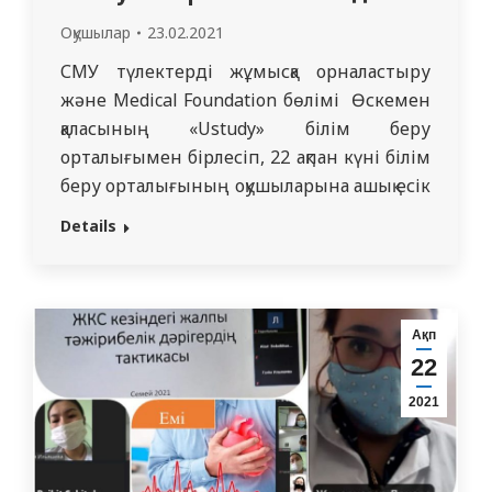
Оқушылар
23.02.2021
СМУ түлектерді жұмысқа орналастыру
және Medical Foundation бөлімі Өскемен
қаласының «Ustudy» білім беру
орталығымен бірлесіп, 22 ақпан күні білім
беру орталығының оқушыларына ашық есік
күнін ұйымдастырды. Жоғары сынып
Details
оқушылары анатомиялық мұражаймен
танысу мүмкіндігіне ие болды. Онда
профессор Н.А. Хлопов атындағы
топографиялық және клиникалық анатомия
Ақп
кафедрасының меңгерушісі А.К. Букатов
22
мұражайда ұсынылған экспозициялар
2021
туралы айтып, 3D үстелдің…