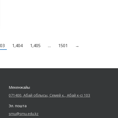
Олимпиаданың басталу сәтінде әділ-
қазылар алқасының жетекшісі ретінде
кафедра доценті Ж.К. Жагипарова
жарысқа қатысушыларға құттықтау сөз
айтып, сәттілік тіледі. Олимпиадаға 5…
403
1,404
1,405
…
1501
→
Мекенжайы
071400, Абай облысы, Семей қ., Абай к-сі 103
Эл. пошта
smu@smu.edu.kz