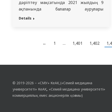
дәріптеу мақсатында 2021 жылдың 9
ақпанында балалар аурулары
пропедевтикасы кафедрасында өзге
Details
кафедра оқытушылары үшін мастер-класс
өтті. Мастер- классты саралауға
Медициналық білім сапасын бақылау
бөлімінің бас маманы Д.К. Қожахметова,
←
1
…
1,401
1,402
1,
«Жалпы медицина» 4-5 курс бойынша
декан орынбасары Н.С. Калиева, Д.М.
Тусупова атындағы балалар хирургиясы,
ортопедия…
© 2019-2026 – «СМУ» КеАҚ («Семей медицина
университеті» КеАҚ, «Семей медицина университеті»
коммерциялық емес акционерлік қоғамы)