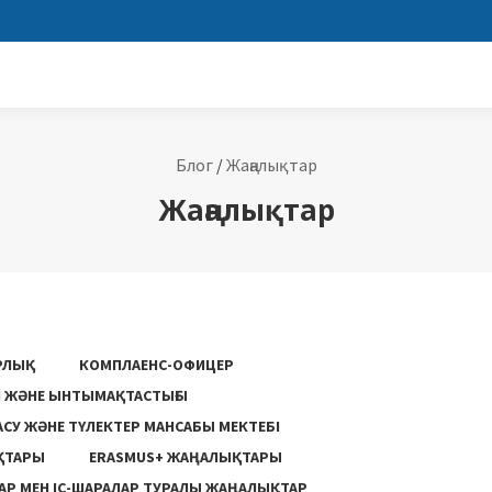
Блог
/
Жаңалықтар
Жаңалықтар
РЛЫҚ
КОМПЛАЕНС-ОФИЦЕР
ГІ ЖӘНЕ ЫНТЫМАҚТАСТЫҒЫ
АСУ ЖƏНЕ ТҮЛЕКТЕР МАНСАБЫ МЕКТЕБІ
ҚТАРЫ
ERASMUS+ ЖАҢАЛЫҚТАРЫ
Р МЕН ІС-ШАРАЛАР ТУРАЛЫ ЖАҢАЛЫҚТАР