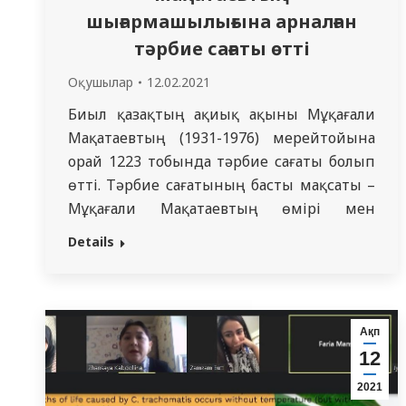
шығармашылығына арналған
тәрбие сағаты өтті
Оқушылар
12.02.2021
Биыл қазақтың ақиық ақыны Мұқағали
Мақатаевтың (1931-1976) мерейтойына
орай 1223 тобында тәрбие сағаты болып
өтті. Тәрбие сағатының басты мақсаты –
Мұқағали Мақатаевтың өмірі мен
шығармашылығымен танысу. Ақын
Details
поэзиясының халыққа кең таралуының
мәні және оның өміршендігінің сыры
неде екенін таныту, өлеңдерін мәнерлеп
оқып оқырман назарына ұсыну. Топ
Ақп
кураторы Жоргатаева Бакытгуль
12
Аскербековна Мұқағали Мақатаев туралы
2021
дәріс оқыды.…