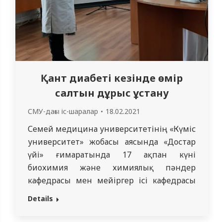
Қант диабеті кезінде өмір
салтын дұрыс ұстану
СМУ-дағы іс-шаралар
18.02.2021
Семей медицина университетінің «Күміс
университет» жобасы аясында «Достар
үйі» ғимаратында 17 ақпан күні
биохимия және химиялық пәндер
кафедрасы мен мейіргер ісі кафедрасы
бірлесіп, жоспар бойынша «Қант диабетін
Details
өзін-өзі басқаруға үйрету» тақырыбында
іс-шара өткізді. Бұл жоба зейнеткерлік