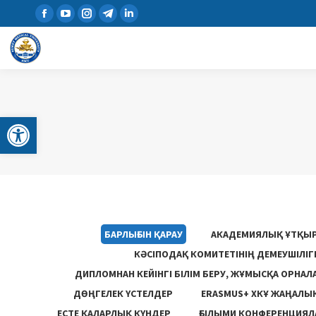
Open toolbar
БАРЛЫҒЫН ҚАРАУ
АКАДЕМИЯЛЫҚ ҰТҚЫ
КӘСІПОДАҚ КОМИТЕТІНІҢ ДЕМЕУШІЛІ
ДИПЛОМНАН КЕЙІНГІ БІЛІМ БЕРУ, ЖҰМЫСҚА ОРНАЛ
ДӨҢГЕЛЕК ҮСТЕЛДЕР
ERASMUS+ ХКҰ ЖАҢАЛЫ
ЕСТЕ ҚАЛАРЛЫҚ КҮНДЕР
ҒЫЛЫМИ КОНФЕРЕНЦИЯЛА