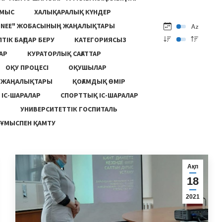
ҰМЫС
ХАЛЫҚАРАЛЫҚ КҮНДЕР
ONEE" ЖОБАСЫНЫҢ ЖАҢАЛЫҚТАРЫ
ПТІК БАҒДАР БЕРУ
КАТЕГОРИЯСЫЗ
АР
КУРАТОРЛЫҚ САҒАТТАР
ОҚУ ПРОЦЕСІ
ОҚУШЫЛАР
Ң ЖАҢАЛЫҚТАРЫ
ҚОҒАМДЫҚ ӨМІР
 ІС-ШАРАЛАР
СПОРТТЫҚ ІС-ШАРАЛАР
Ы
УНИВЕРСИТЕТТІК ГОСПИТАЛЬ
ҰМЫСПЕН ҚАМТУ
Ақп
18
2021