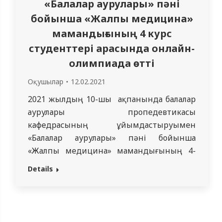
«Балалар аурулары» пәні
бойынша «Жалпы медицина»
мамандығының 4 курс
студенттері арасында онлайн-
олимпиада өтті
Оқушылар
12.02.2021
2021 жылдың 10-шы ақпанында балалар
аурулары пропедевтикасы
кафедрасының ұйымдастыруымен
«Балалар аурулары» пәні бойынша
«Жалпы медицина» мамандығының 4-
курс студенттері арасында онлайн-
Details
олимпиада өтті. Аталған интеллектуалды
жарысты онлайн ZOOM платформасында
кафедра ассистенттері Қ.Ж. Қойшыбаева
және Д.М. Сакенова ұйымдастырды.