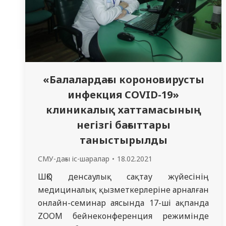
«Балалардағы короновирусты
инфекция COVID-19»
клиникалық хаттамасының
негізгі бағыттары
таныстырылды
СМУ-дағы іс-шаралар
18.02.2021
ШҚО денсаулық сақтау жүйесінің
медициналық қызметкерлеріне арналған
онлайн-семинар аясында 17-ші ақпанда
ZOOM бейнеконференция режимінде