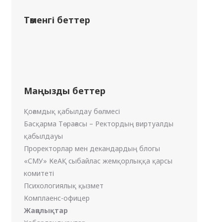
Төменгі беттер
Маңызды беттер
Қоғамдық қабылдау бөлмесі
Басқарма Төрағасы – Ректордың виртуалды
қабылдауы
Проректорлар мен декандардың блогы
«СМУ» КеАҚ сыбайлас жемқорлыққа қарсы
комитеті
Психологиялық қызмет
Комплаенс-офицер
Жаңалықтар