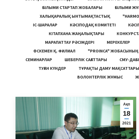
ҒЫЛЫМИ СТАРТАП ЖОБАЛАРЫ
ҒЫЛЫМИ Ж
ХАЛЫҚАРАЛЫҚ ЫНТЫМАҚТАСТЫҚ
"HARM
ІС-ШАРАЛАР
КӘСІПОДАҚ КОМИТЕТІ
КӘСІ
КІТАПХАНА ЖАҢАЛЫҚТАРЫ
КОНКУРСТ
МАРАПАТТАУ РӘСІМДЕРІ
МЕРЕКЕЛЕР
ӨСКЕМЕН Қ. ФИЛИАЛ
"PROINCA" ЖОБАСЫНЫ
СЕМИНАРЛАР
ШЕБЕРЛІК САҒАТТАРЫ
СМУ-ДАҒЫ
ТУҒАН КҮНДЕР
ТҰРАҚТЫ ДАМУ МАҚСАТТАР
ВОЛОНТЕРЛІК ЖҰМЫС
Ж
Ақп
18
2021