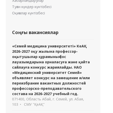
Хабарландырулар
Туған күндер күнтізбесі
Оқиғалар күнтізбесі
Соңғы вакансиялар
«Семей медицина университеті» КеАҚ
2026-2027 оқу жылына профессор-
оқытушылар құрамының бос
лауазымдарына орналасуға және қайта
сайлауға конкурс жариялайды. НАО
«Медицинский университет Семей»
объявляет конкурс на замещение и/или
переизбрание вакантных должностей
профессорско-преподавательского
состава на 2026-2027 учебный год.
071400, Область Абай, г. Семей, ул. Абая,
103
СМУ "ҚеАҚ"