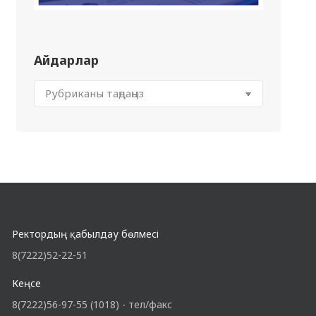
Айдарлар
Ректордың қабылдау бөлмесі
8(7222)52-22-51
Кеңсе
8(7222)56-97-55 (1018) - тел/факс