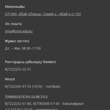
Мекенжайы
071400, Абай облысы, Семей қ., Абай к-сі 103
Эл. пошта
smu@smu.edu.kz
Жұмыс кестесі
Дс. – Жм. 08:30–17:30
Ректордың қабылдау бөлмесі
8(7222)52-22-51
Кеңсе
8(7222)56-97-55 (1018) - тел/факс
Университетке оқуға түсу
8(7222)32-61-80, 8(778)008-57-56 - бакалавриат
+7 747 832 74 05 - резидентура