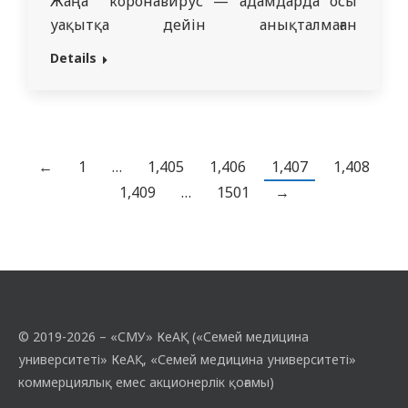
Жаңа коронавирус — адамдарда осы
уақытқа дейін анықталмаған
коронавирустың жаңа штаммы. COVID-
Details
2019 деген атауға ие болған жаңа
коронавирус 2019 жылдың желтоқсан
айында Қытайдың Ухань қаласында
аурудың таралуы барысында анықталды.
COVID-2019 жұқпасының белгілері басқа
←
1
…
1,405
1,406
1,407
1,408
да респираторлық аурулардың
1,409
…
1501
→
белгілеріндей болуы мүмкін. Оның
клиникалық белгілеріне мұрыннан су…
© 2019-2026 – «СМУ» КеАҚ («Семей медицина
университеті» КеАҚ, «Семей медицина университеті»
коммерциялық емес акционерлік қоғамы)