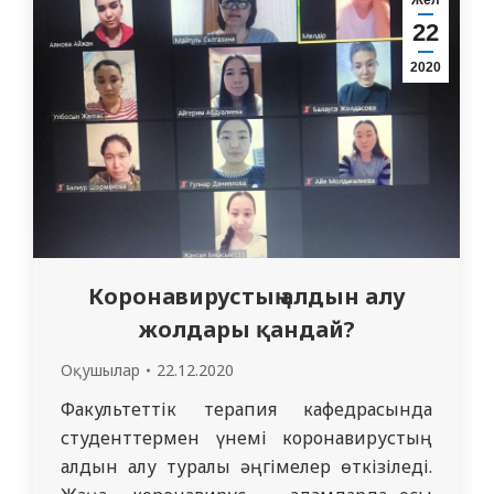
Жел
Бұл жағдай жүрекке ауыр тиеді, осыған…
22
2020
Коронавирустың алдын алу
жолдары қандай?
Оқушылар
22.12.2020
Факультеттік терапия кафедрасында
студенттермен үнемі коронавирустың
алдын алу туралы әңгімелер өткізіледі.