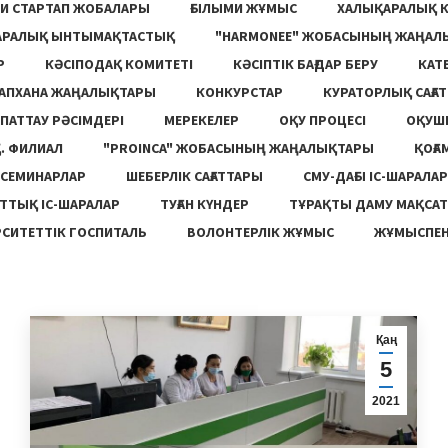
И СТАРТАП ЖОБАЛАРЫ
ҒЫЛЫМИ ЖҰМЫС
ХАЛЫҚАРАЛЫҚ 
АРАЛЫҚ ЫНТЫМАҚТАСТЫҚ
"HARMONEE" ЖОБАСЫНЫҢ ЖАҢАЛ
Р
КӘСІПОДАҚ КОМИТЕТІ
КӘСІПТІК БАҒДАР БЕРУ
КАТ
ТАПХАНА ЖАҢАЛЫҚТАРЫ
КОНКУРСТАР
КУРАТОРЛЫҚ САҒАТ
ПАТТАУ РӘСІМДЕРІ
МЕРЕКЕЛЕР
ОҚУ ПРОЦЕСІ
ОҚУШ
. ФИЛИАЛ
"PROINCA" ЖОБАСЫНЫҢ ЖАҢАЛЫҚТАРЫ
ҚОҒА
СЕМИНАРЛАР
ШЕБЕРЛІК САҒАТТАРЫ
СМУ-ДАҒЫ ІС-ШАРАЛАР
ТТЫҚ ІС-ШАРАЛАР
ТУҒАН КҮНДЕР
ТҰРАҚТЫ ДАМУ МАҚСА
СИТЕТТІК ГОСПИТАЛЬ
ВОЛОНТЕРЛІК ЖҰМЫС
ЖҰМЫСПЕН
Қаң
5
2021