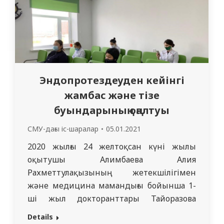
Эндопротездеуден кейінгі
жамбас және тізе
буындарының оңалтуы
СМУ-дағы іс-шаралар
05.01.2021
2020 жылғы 24 желтоқсан күні жылы
оқытушы Алимбаева Алия
Рахметтулақызының жетекшілігімен
және медицина мамандығы бойынша 1-
ші жыл докторанттары Тайоразова
Гульнара Болатовна мен Аильбаева
Details