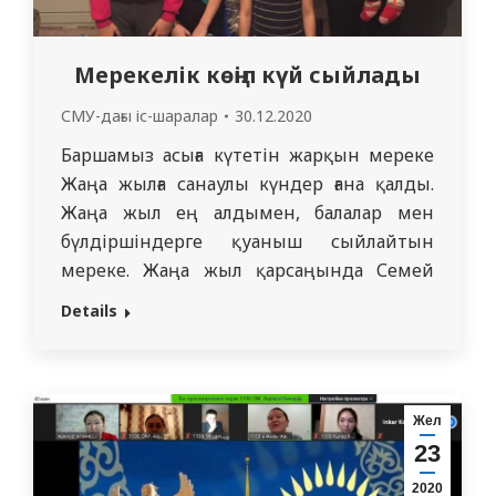
Мерекелік көңіл күй сыйлады
СМУ-дағы іс-шаралар
30.12.2020
Баршамыз асыға күтетін жарқын мереке
Жаңа жылға санаулы күндер ғана қалды.
Жаңа жыл ең алдымен, балалар мен
бүлдіршіндерге қуаныш сыйлайтын
мереке. Жаңа жыл қарсаңында Семей
медицина университетінің ұжымы
Details
көпбалалы отбасыларды келе жатқан
мерекемен құттықтап, сыйлықтар
таратты. Балалар өнерлерін паш етіп, ән
шырқап би биледі, жүрек жарды
Жел
тақпақтарын оқыды. Сыйлық алған
23
балалардың ата-аналары университет
2020