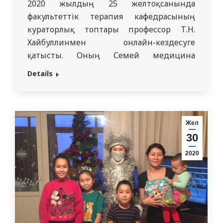
2020 жылдың 25 желтоқсанында
факультеттік терапия кафедрасының
кураторлық топтары профессор Т.Н.
Хайбуллинмен онлайн-кездесуге
қатысты. Оның Семей медицина
институтындағы студенттік жылдары,
Details
болашақ медициналық мамандықты
таңдауы, кәсіби даму кезеңдері туралы
әңгімесі өте қызықты және тағылымды
болды. Егер сіз мақсат қойсаңыз, оған
Жел
жету үшін күш салуыңыз керек екенін
30
түсіндік. Талғат Нұрмұханұлының
2020
студенттермен тең, әріптестер ретінде
сөйлеседі. Сондықтан студенттер…