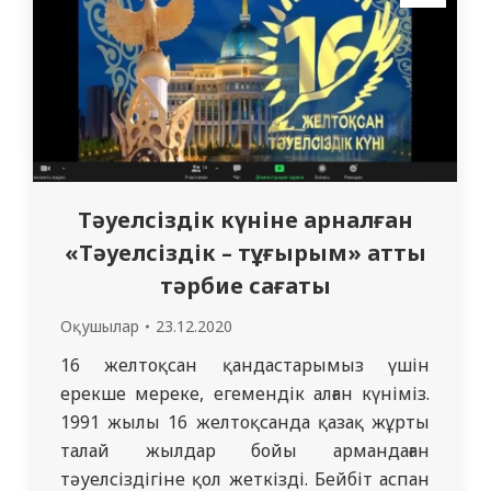
ұжымына алғыс…
Тәуелсіздік күніне арналған
«Тәуелсіздік – тұғырым» атты
тәрбие сағаты
Оқушылар
23.12.2020
16 желтоқсан қандастарымыз үшін
ерекше мереке, егемендік алған күніміз.
1991 жылы 16 желтоқсанда қазақ жұрты
талай жылдар бойы армандаған
тәуелсіздігіне қол жеткізді. Бейбіт аспан