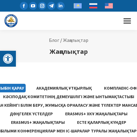
Блог
/
Жаңалықтар
Open toolbar
Жаңалықтар
ЫҒЫН ҚАРАУ
АКАДЕМИЯЛЫҚ ҰТҚЫРЛЫҚ
КОМПЛАЕНС-ОФ
КӘСІПОДАҚ КОМИТЕТІНІҢ ДЕМЕУШІЛІГІ ЖӘНЕ ЫНТЫМАҚТАСТЫҒЫ
 КЕЙІНГІ БІЛІМ БЕРУ, ЖҰМЫСҚА ОРНАЛАСУ ЖƏНЕ ТҮЛЕКТЕР МАНСА
ДӨҢГЕЛЕК ҮСТЕЛДЕР
ERASMUS+ ХКҰ ЖАҢАЛЫҚТАРЫ
ERASMUS+ ЖАҢАЛЫҚТАРЫ
ЕСТЕ ҚАЛАРЛЫҚ КҮНДЕР
ҒЫЛЫМИ КОНФЕРЕНЦИЯЛАР МЕН ІС-ШАРАЛАР ТУРАЛЫ ЖАҢАЛЫҚТАР