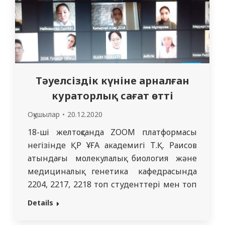
Тәуелсіздік күніне арналған
кураторлық сағат өтті
Оқушылар
20.12.2020
18-ші желтоқсанда ZOOM платформасы
негізінде ҚР ҰҒА академигі Т.Қ. Раисов
атындағы молекулалық биология және
медициналық генетика кафедрасында
2204, 2217, 2218 топ студенттері мен топ
кураторлары Г.Р. Ибраева, А.С. Төлеухан,
Details
Н.Г. Разаковалардың қатысуымен Қазақстан
Республикасының Тәуелсіздік күніне