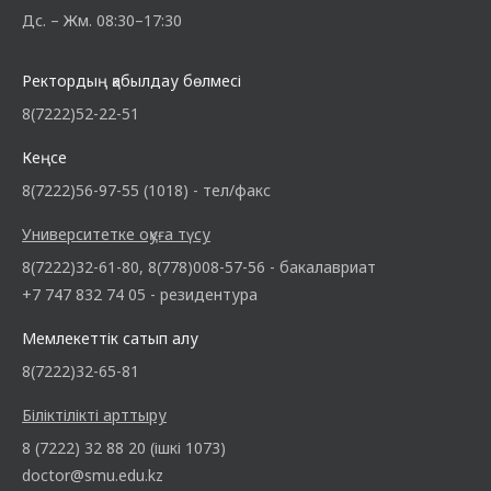
Дс. – Жм. 08:30–17:30
Ректордың қабылдау бөлмесі
8(7222)52-22-51
Кеңсе
8(7222)56-97-55 (1018) - тел/факс
Университетке оқуға түсу
8(7222)32-61-80, 8(778)008-57-56 - бакалавриат
+7 747 832 74 05 - резидентура
Мемлекеттік сатып алу
8(7222)32-65-81
Біліктілікті арттыру
8 (7222) 32 88 20 (ішкі 1073)
doctor@smu.edu.kz