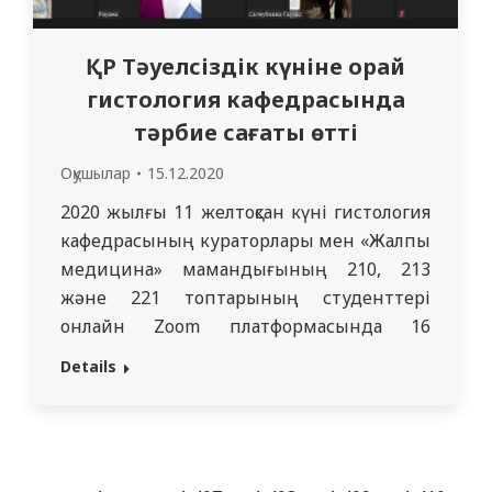
ҚР Тәуелсіздік күніне орай
гистология кафедрасында
тәрбие сағаты өтті
Оқушылар
15.12.2020
2020 жылғы 11 желтоқсан күні гистология
кафедрасының кураторлары мен «Жалпы
медицина» мамандығының 210, 213
және 221 топтарының студенттері
онлайн Zoom платформасында 16
желтоқсан – Қазақстан Республикасының
Details
Тәуелсіздік күніне орай тәрбие сағатын
өткізді. Қазақстан Республикасының
Тәуелсіздігі – қазақ халқының басты
құндылығы. Қазақстан халқының 1991 жылы