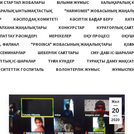
И СТАРТАП ЖОБАЛАРЫ
ҒЫЛЫМИ ЖҰМЫС
ХАЛЫҚАРАЛЫҚ 
АРАЛЫҚ ЫНТЫМАҚТАСТЫҚ
"HARMONEE" ЖОБАСЫНЫҢ ЖАҢАЛ
Р
КӘСІПОДАҚ КОМИТЕТІ
КӘСІПТІК БАҒДАР БЕРУ
КАТ
ТАПХАНА ЖАҢАЛЫҚТАРЫ
КОНКУРСТАР
КУРАТОРЛЫҚ САҒАТ
ПАТТАУ РӘСІМДЕРІ
МЕРЕКЕЛЕР
ОҚУ ПРОЦЕСІ
ОҚУШ
. ФИЛИАЛ
"PROINCA" ЖОБАСЫНЫҢ ЖАҢАЛЫҚТАРЫ
ҚОҒА
СЕМИНАРЛАР
ШЕБЕРЛІК САҒАТТАРЫ
СМУ-ДАҒЫ ІС-ШАРАЛАР
ТТЫҚ ІС-ШАРАЛАР
ТУҒАН КҮНДЕР
ТҰРАҚТЫ ДАМУ МАҚСА
СИТЕТТІК ГОСПИТАЛЬ
ВОЛОНТЕРЛІК ЖҰМЫС
ЖҰМЫСПЕН
Жел
20
2020