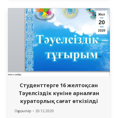
арналған кураторлық сағат өтті. Кездесу
барысында 2218 топ студенттері
Жел
«Қазақстанның Тәуелсіздік күні»
20
тақырыбында презентация дайындап,
2020
желтоқсан оқиғасының құрбандары туралы…
Студенттерге 16 желтоқсан
Тәуелсіздік күніне арналған
кураторлық сағат өткізілді
Оқушылар
20.12.2020