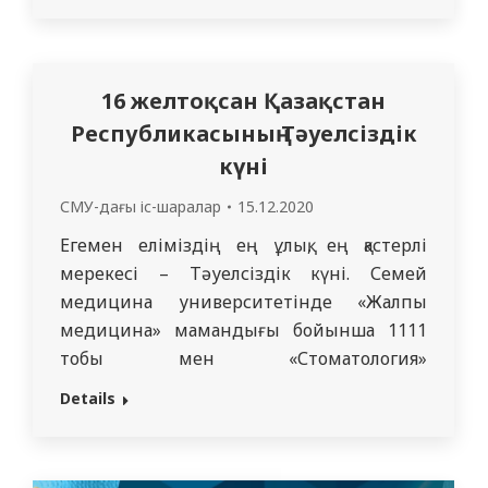
платформалары арқылы қашықтықтан өтуде.
Қашықтықтан білім беру жағдайында қысқы
емтихан сессиясы емтихандарын
16 желтоқсан Қазақстан
өткізуге белгілі бір талаптар қойылады,
Республикасының Тәуелсіздік
мысалы, автоматты немесе синхронды
күні
проекторинг шарттарын…
СМУ-дағы іс-шаралар
15.12.2020
Егемен еліміздің ең ұлық, ең қастерлі
мерекесі – Тәуелсіздік күні. Семей
медицина университетінде «Жалпы
медицина» мамандығы бойынша 1111
тобы мен «Стоматология»
мамандығының 1411 тобы студентеріне
Details
2020 жылдың желтоқсан айының 14-
і күні мереке қарсаңында, куратор М.М.
Малик басшылығымен ZOOM