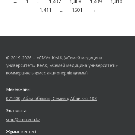
жасаған таңдауының тарихи күші – ата-
←
1
…
1,407
1,408
1,409
1,410
бабаларымыздың, қайтпас қайсар
1,411
…
1501
→
батырларымыздың ғасырлар бойы…
© 2019-2026 – «СМУ» КеАҚ («Семей медицина
университеті» КеАҚ, «Семей медицина университеті»
коммерциялық емес акционерлік қоғамы)
Мекенжайы
071400, Абай облысы, Семей қ., Абай к-сі 103
Эл. пошта
smu@smu.edu.kz
Жұмыс кестесі