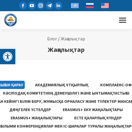
Блог
/
Жаңалықтар
Open toolbar
Жаңалықтар
ЫҒЫН ҚАРАУ
АКАДЕМИЯЛЫҚ ҰТҚЫРЛЫҚ
КОМПЛАЕНС-ОФ
КӘСІПОДАҚ КОМИТЕТІНІҢ ДЕМЕУШІЛІГІ ЖӘНЕ ЫНТЫМАҚТАСТЫҒЫ
 КЕЙІНГІ БІЛІМ БЕРУ, ЖҰМЫСҚА ОРНАЛАСУ ЖƏНЕ ТҮЛЕКТЕР МАНСА
ДӨҢГЕЛЕК ҮСТЕЛДЕР
ERASMUS+ ХКҰ ЖАҢАЛЫҚТАРЫ
ERASMUS+ ЖАҢАЛЫҚТАРЫ
ЕСТЕ ҚАЛАРЛЫҚ КҮНДЕР
ҒЫЛЫМИ КОНФЕРЕНЦИЯЛАР МЕН ІС-ШАРАЛАР ТУРАЛЫ ЖАҢАЛЫҚТАР