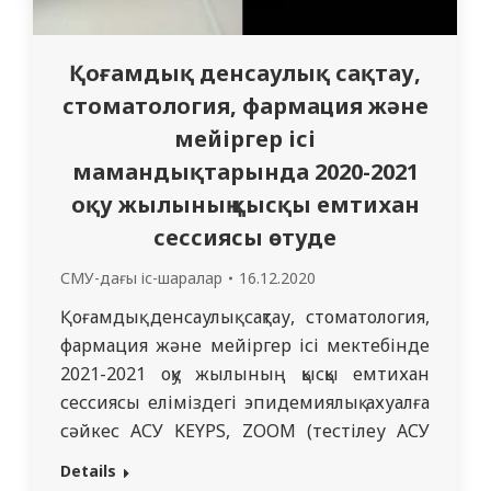
Қоғамдық денсаулық сақтау,
стоматология, фармация және
мейіргер ісі
мамандықтарында 2020-2021
оқу жылының қысқы емтихан
сессиясы өтуде
СМУ-дағы іс-шаралар
16.12.2020
Қоғамдық денсаулық сақтау, стоматология,
фармация және мейіргер ісі мектебінде
2021-2021 оқу жылының қысқы емтихан
сессиясы еліміздегі эпидемиялық ахуалға
сәйкес АСУ KEYPS, ZOOM (тестілеу АСУ
KEYPS, құрылымдық ауызша емтихан,
Details
жағдаяттық есптер талдау ZOOM)