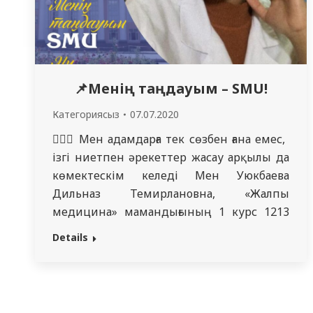
📌Менің таңдауым – SMU!
Категориясыз
07.07.2020
👩🏻‍⚕️ Мен адамдарға тек сөзбен ғана емес,
ізгі ниетпен әрекеттер жасау арқылы да
көмектескім келеді Мен Уюкбаева
Дильназ Темирлановна, «Жалпы
медицина» мамандығының 1 курс 1213
(119) топ студенті және
Details
университетіміздің волонтерлік
корпусының бір мүшесі болып
табыламын. Мен өз мамандығымды
таңдарда өзімнің жан-дүниеммен