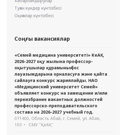
Хабарландырулар
Туған күндер күнтізбесі
Оқиғалар күнтізбесі
Соңғы вакансиялар
«Семей медицина университеті» КеАҚ
2026-2027 оқу жылына профессор-
оқытушылар құрамының бос
лауазымдарына орналасуға және қайта
сайлауға конкурс жариялайды. НАО
«Медицинский университет Семей»
объявляет конкурс на замещение и/или
переизбрание вакантных должностей
профессорско-преподавательского
состава на 2026-2027 учебный год.
071400, Область Абай, г. Семей, ул. Абая,
103
СМУ "ҚеАҚ"