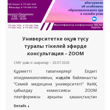
Университетке оқуға түсу
туралы тікелей эфирде
консультация – ZOOM
СМУ-дағы іс-шаралар
20.07.2020
Құрметті талапкерлер! Елдегі
эпидемиологиялық жағдайға байланысты
“Семей медицина университеті” КеАҚ
қабылдау комиссиясы ZOOM
платформасы арқылы қашықтықтан
форматтағы жоғары оқу орнына түсу
Details
бойынша консультациялар жүргізеді.