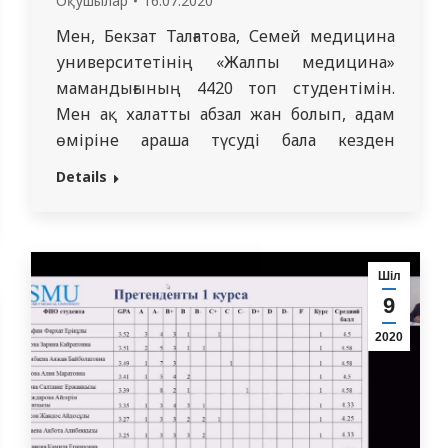
Оқушылар
16.07.2020
Мен, Бекзат Талғатова, Семей медицина
университетінің «Жалпы медицина»
мамандығының 4420 топ студентімін.
Мен ақ халатты абзал жан болып, адам
өміріне араша түсуді бала кезден
армандадым. Бұл мамандықтың студенті
Details
болғанымды мақтан тұтамын, өзгелерге
үлгі болғанымды қалаймын. Бұл кәсіпті
иелену пысық, өзіне сенімді, шыншыл,
тапқыр болуды қажет етеді. Семей
Шіл
медицина университеті білім жағынан да,
9
өнер жағынан да,…
2020