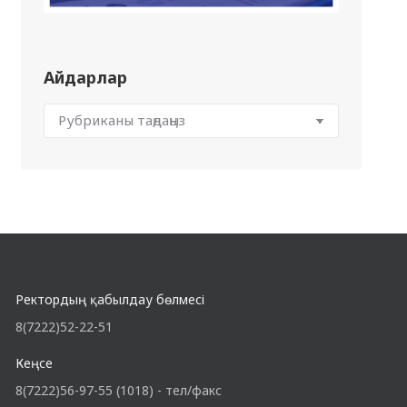
Айдарлар
Ректордың қабылдау бөлмесі
8(7222)52-22-51
Кеңсе
8(7222)56-97-55 (1018) - тел/факс