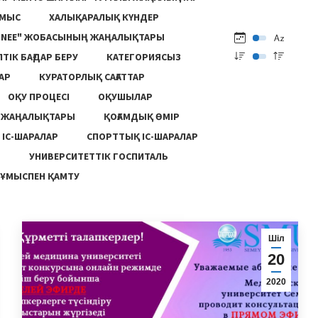
ҰМЫС
ХАЛЫҚАРАЛЫҚ КҮНДЕР
ONEE" ЖОБАСЫНЫҢ ЖАҢАЛЫҚТАРЫ
ПТІК БАҒДАР БЕРУ
КАТЕГОРИЯСЫЗ
АР
КУРАТОРЛЫҚ САҒАТТАР
ОҚУ ПРОЦЕСІ
ОҚУШЫЛАР
Ң ЖАҢАЛЫҚТАРЫ
ҚОҒАМДЫҚ ӨМІР
 ІС-ШАРАЛАР
СПОРТТЫҚ ІС-ШАРАЛАР
Ы
УНИВЕРСИТЕТТІК ГОСПИТАЛЬ
ҰМЫСПЕН ҚАМТУ
Шіл
20
2020