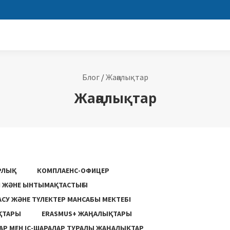
Блог
/
Жаңалықтар
Жаңалықтар
РЛЫҚ
КОМПЛАЕНС-ОФИЦЕР
ГІ ЖӘНЕ ЫНТЫМАҚТАСТЫҒЫ
АСУ ЖƏНЕ ТҮЛЕКТЕР МАНСАБЫ МЕКТЕБІ
ҚТАРЫ
ERASMUS+ ЖАҢАЛЫҚТАРЫ
Р МЕН ІС-ШАРАЛАР ТУРАЛЫ ЖАҢАЛЫҚТАР