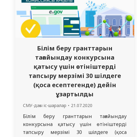
Білім беру гранттарын
тағайындау конкурсына
қатысу үшін өтініштерді
тапсыру мерзімі 30 шілдеге
(қоса есептегенде) дейін
ұзартылды
СМУ-дағы іс-шаралар
21.07.2020
Білім беру гранттарын тағайындау
конкурсына қатысу үшін өтініштерді
тапсыру мерзімі 30 шілдеге (қоса