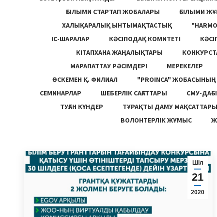
ҒЫЛЫМИ СТАРТАП ЖОБАЛАРЫ
ҒЫЛЫМИ Ж
ХАЛЫҚАРАЛЫҚ ЫНТЫМАҚТАСТЫҚ
"HARM
ІС-ШАРАЛАР
КӘСІПОДАҚ КОМИТЕТІ
КӘСІ
КІТАПХАНА ЖАҢАЛЫҚТАРЫ
КОНКУРСТ
МАРАПАТТАУ РӘСІМДЕРІ
МЕРЕКЕЛЕР
ӨСКЕМЕН Қ. ФИЛИАЛ
"PROINCA" ЖОБАСЫНЫ
СЕМИНАРЛАР
ШЕБЕРЛІК САҒАТТАРЫ
СМУ-ДАҒЫ
ТУҒАН КҮНДЕР
ТҰРАҚТЫ ДАМУ МАҚСАТТАР
ВОЛОНТЕРЛІК ЖҰМЫС
Ж
Шіл
21
2020