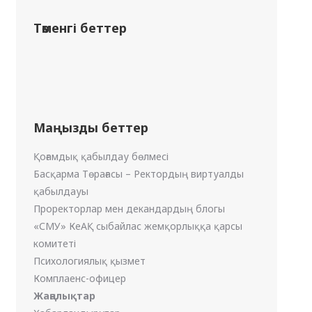
Төменгі беттер
Маңызды беттер
Қоғамдық қабылдау бөлмесі
Басқарма Төрағасы – Ректордың виртуалды
қабылдауы
Проректорлар мен декандардың блогы
«СМУ» КеАҚ сыбайлас жемқорлыққа қарсы
комитеті
Психологиялық қызмет
Комплаенс-офицер
Жаңалықтар