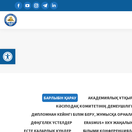
Open toolbar
БАРЛЫҒЫН ҚАРАУ
АКАДЕМИЯЛЫҚ ҰТҚЫ
КӘСІПОДАҚ КОМИТЕТІНІҢ ДЕМЕУШІЛІ
ДИПЛОМНАН КЕЙІНГІ БІЛІМ БЕРУ, ЖҰМЫСҚА ОРНАЛ
ДӨҢГЕЛЕК ҮСТЕЛДЕР
ERASMUS+ ХКҰ ЖАҢАЛЫ
ЕСТЕ ҚАЛАРЛЫҚ КҮНДЕР
ҒЫЛЫМИ КОНФЕРЕНЦИЯЛА