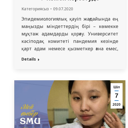
Категориясыз
09.07.2020
Эпидемиологиялық қауіп жағдайында ең
маңызды міндеттердің бірі – көмекке
мұқтаж адамдарды қорғау. Университет
кәсіподақ комитеті пандемия кезінде
қарт адам немесе қызметкер ғана емес,
біздің университетіміздің білім
Details
алушыларына да назар аударуда. Бүгін
университет кәсіподақ комитеті
карантиндегі «Жалпы медицина»
мамандығының 4 курс студенті Мамыров
Шіл
Абылайханға көмек көрсетті.
7
2020