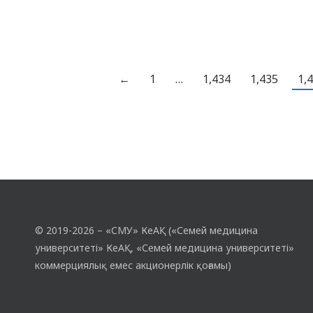
таңдадым, өз қалауыммен түстім. Себебі,
бала кезімнен адамдарға көмектесіп,
оларға жақсылық жасағым келетін.
Дәрігер…
←
1
…
1,434
1,435
1,
© 2019-2026 – «СМУ» КеАҚ («Семей медицина
университеті» КеАҚ, «Семей медицина университеті»
коммерциялық емес акционерлік қоғамы)