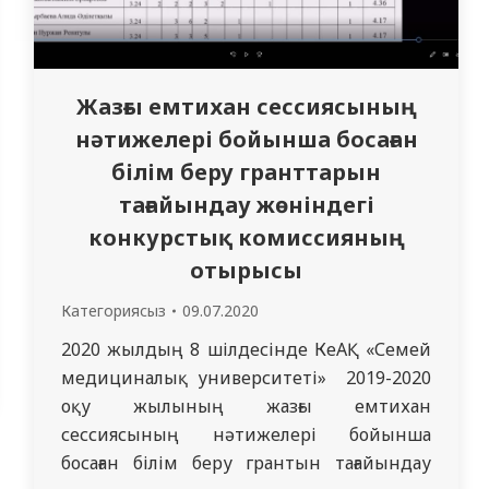
Жазғы емтихан сессиясының
нәтижелері бойынша босаған
білім беру гранттарын
тағайындау жөніндегі
конкурстық комиссияның
отырысы
Категориясыз
09.07.2020
2020 жылдың 8 шілдесінде КеАҚ «Семей
медициналық университеті» 2019-2020
оқу жылының жазғы емтихан
сессиясының нәтижелері бойынша
босаған білім беру грантын тағайындау