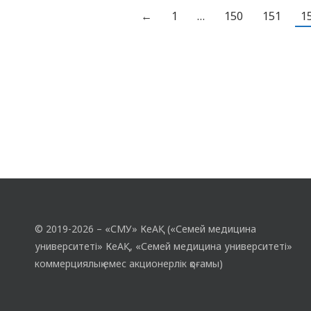
өтеді: қазақ күресі, шахмат, футзал,
←
1
…
150
151
1
тоғызқұмалақ, үстел теннисі. Дене
шынықтыру кафедрасына және
студенттерге сәттілік тілейміз!
© 2019-2026 – «СМУ» КеАҚ («Семей медицина
университеті» КеАҚ, «Семей медицина университеті»
коммерциялық емес акционерлік қоғамы)