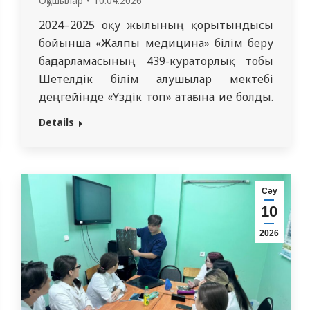
Оқушылар
10.04.2026
2024–2025 оқу жылының қорытындысы
бойынша «Жалпы медицина» білім беру
бағдарламасының 439-кураторлық тобы
Шетелдік білім алушылар мектебі
деңгейінде «Үздік топ» атағына ие болды.
Топ кураторы – доцент Д.М. Тусупова
Details
атындағы педиатрия кафедрасының
ассистенті, PhD, Тугелбаева Айгуль
Маулетбаевна. Оқу жылы барысында
студенттер университет өмірінің түрлі
Сәу
бағыттарында жоғары белсенділік пен
10
елеулі жетістіктер көрсетті. Топ білім
2026
алушылары ғылыми қызметке…