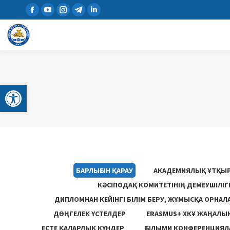
Open toolbar
БАРЛЫҒЫН ҚАРАУ
АКАДЕМИЯЛЫҚ ҰТҚЫ
КӘСІПОДАҚ КОМИТЕТІНІҢ ДЕМЕУШІЛІ
ДИПЛОМНАН КЕЙІНГІ БІЛІМ БЕРУ, ЖҰМЫСҚА ОРНАЛ
ДӨҢГЕЛЕК ҮСТЕЛДЕР
ERASMUS+ ХКҰ ЖАҢАЛЫ
ЕСТЕ ҚАЛАРЛЫҚ КҮНДЕР
ҒЫЛЫМИ КОНФЕРЕНЦИЯЛА