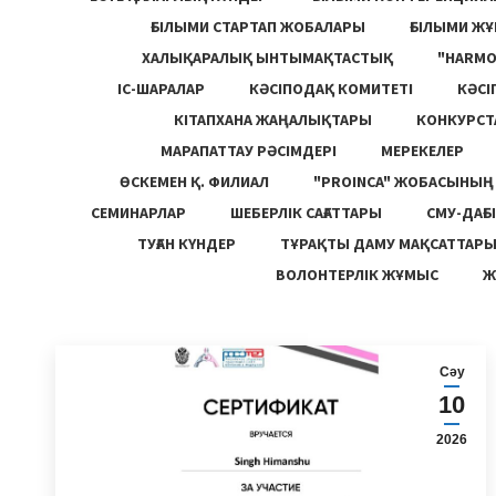
ҒЫЛЫМИ СТАРТАП ЖОБАЛАРЫ
ҒЫЛЫМИ Ж
ХАЛЫҚАРАЛЫҚ ЫНТЫМАҚТАСТЫҚ
"HARM
ІС-ШАРАЛАР
КӘСІПОДАҚ КОМИТЕТІ
КӘСІ
КІТАПХАНА ЖАҢАЛЫҚТАРЫ
КОНКУРСТ
МАРАПАТТАУ РӘСІМДЕРІ
МЕРЕКЕЛЕР
ӨСКЕМЕН Қ. ФИЛИАЛ
"PROINCA" ЖОБАСЫНЫ
СЕМИНАРЛАР
ШЕБЕРЛІК САҒАТТАРЫ
СМУ-ДАҒЫ
ТУҒАН КҮНДЕР
ТҰРАҚТЫ ДАМУ МАҚСАТТАР
ВОЛОНТЕРЛІК ЖҰМЫС
Ж
Сәу
10
2026