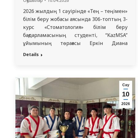
Оқушылар
10.04.2026
2026 жылдың 1 сәуірінде «Тең – теңімен»
білім беру жобасы аясында 306-топтың 3-
курс «Стоматология» білім беру
бағдарламасының студенті, “KazMSA”
ұйымының төрағасы Еркін Диана
Дулатқызы ҚР ҰҒА академигі Т.Қ.Раисов
Details
атындағы молекулалық биология және
медициналық генетика кафедрасының
оқытушысы Оралханова Сауле
Манарбекқызының жетекшілігімен 1302
Сәу
«Стоматология» ОБ тобының
10
студенттеріне және 208-топтың 2-курс
2026
«Стоматология» білім беру
бағдарламасының студенттері Сеитова
Аделия,…