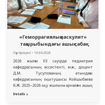
«Геморрагиялық васкулит»
тақырыбындағы ашық сабақ
Оқу процесі
10.04.2026
2026 жылғы 03 сәуірде педиатрия
кафедрасының ассистенті, м.ғ.к., доцент
Д.М. Тусупованың атындағы
кафедрасының оқытушысы Койшыбаева
К.Ж. 2025–2026 оқу жылына арналған ашық
сабақтар жоспары аясында «Медицина»
Details
білім беру бағдарламасының 4101
тобында ашық сабақ өткізді. Сабақтың