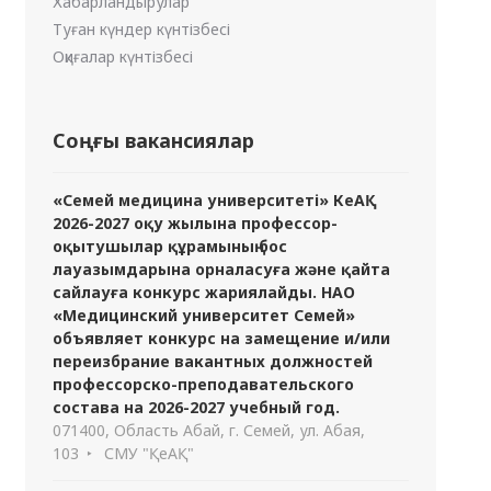
Хабарландырулар
Туған күндер күнтізбесі
Оқиғалар күнтізбесі
Соңғы вакансиялар
«Семей медицина университеті» КеАҚ
2026-2027 оқу жылына профессор-
оқытушылар құрамының бос
лауазымдарына орналасуға және қайта
сайлауға конкурс жариялайды. НАО
«Медицинский университет Семей»
объявляет конкурс на замещение и/или
переизбрание вакантных должностей
профессорско-преподавательского
состава на 2026-2027 учебный год.
071400, Область Абай, г. Семей, ул. Абая,
103
СМУ "ҚеАҚ"