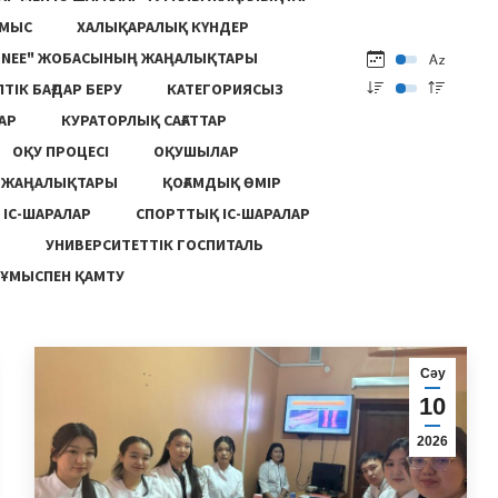
ҰМЫС
ХАЛЫҚАРАЛЫҚ КҮНДЕР
ONEE" ЖОБАСЫНЫҢ ЖАҢАЛЫҚТАРЫ
ПТІК БАҒДАР БЕРУ
КАТЕГОРИЯСЫЗ
АР
КУРАТОРЛЫҚ САҒАТТАР
ОҚУ ПРОЦЕСІ
ОҚУШЫЛАР
Ң ЖАҢАЛЫҚТАРЫ
ҚОҒАМДЫҚ ӨМІР
 ІС-ШАРАЛАР
СПОРТТЫҚ ІС-ШАРАЛАР
Ы
УНИВЕРСИТЕТТІК ГОСПИТАЛЬ
ҰМЫСПЕН ҚАМТУ
Сәу
10
2026