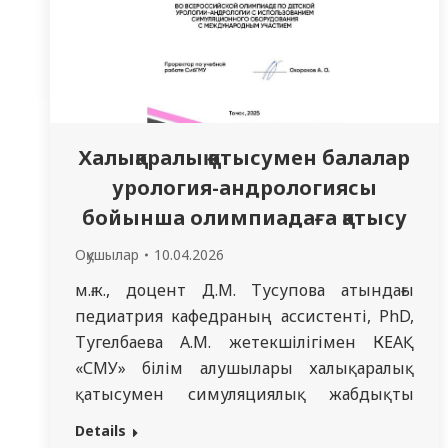
Халықаралық қатысумен балалар
урология-андрологиясы
бойынша олимпиадаға қатысу
Оқушылар
10.04.2026
м.ғ.к., доцент Д.М. Тусупова атындағы
педиатрия кафедраның ассистенті, PhD,
Тугелбаева А.М. жетекшілігімен КЕАҚ
«СМУ» білім алушылары халықаралық
қатысумен симуляциялық жабдықты
пайдалана отырып, Балалар урология-
Details
андрологиясы бойынша Бүкілресейлік