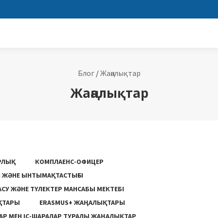
Блог
/
Жаңалықтар
Жаңалықтар
РЛЫҚ
КОМПЛАЕНС-ОФИЦЕР
ГІ ЖӘНЕ ЫНТЫМАҚТАСТЫҒЫ
АСУ ЖƏНЕ ТҮЛЕКТЕР МАНСАБЫ МЕКТЕБІ
ҚТАРЫ
ERASMUS+ ЖАҢАЛЫҚТАРЫ
Р МЕН ІС-ШАРАЛАР ТУРАЛЫ ЖАҢАЛЫҚТАР