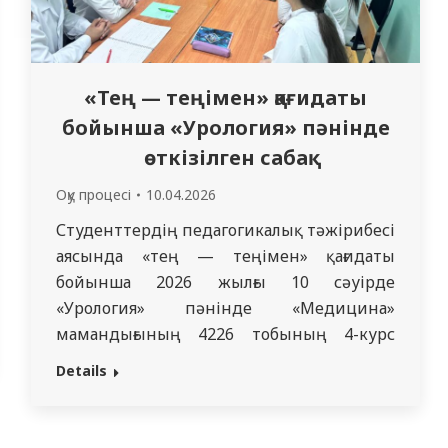
«Тең — теңімен» қағидаты
бойынша «Урология» пәнінде
өткізілген сабақ
Оқу процесі
10.04.2026
Студенттердің педагогикалық тәжірибесі
аясында «тең — теңімен» қағидаты
бойынша 2026 жылғы 10 сәуірде
«Урология» пәнінде «Медицина»
мамандығының 4226 тобының 4-курс
білім алушыларына арналған оқу сабағы
Details
өткізілді. Сабақты «Урология және
андрология» мамандығының резиденті Д.
Демеутаев жүргізді. Сабақтың тақырыбы: