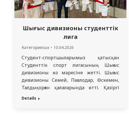
Шығыс дивизионы студенттік
лига
Категориясыз
10.04.2026
Студент-спортшыларымыз қатысқан
Студенттік спорт лигасының Шығыс
дивизионы өз мәресіне жетті. Шығыс
дивизионы Семей, Павлодар, Өскемен,
Талдықорған қалаларында өтті. Қазіргі
таңда дене шынықтыру кафедрасы
Details
оқытушыларының жетекшілігімен біздің
студенттер бірнеше спорт түрінен
Лиганың финалдық кезеңіне жолдама
алды. Финалдық кезең Алматы қаласында