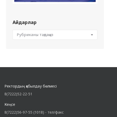
Айдарлар
Ректордың қабылдау бөлмесі
8(7222)52-22-51
Кеңсе
8(7222)56-97-55 (1018) - тел/факс