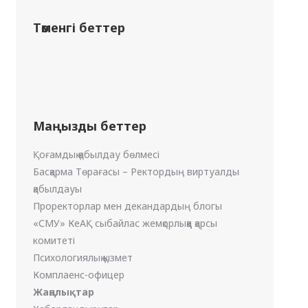
Төменгі беттер
Маңызды беттер
Қоғамдық қабылдау бөлмесі
Басқарма Төрағасы – Ректордың виртуалды
қабылдауы
Проректорлар мен декандардың блогы
«СМУ» КеАҚ сыбайлас жемқорлыққа қарсы
комитеті
Психологиялық қызмет
Комплаенс-офицер
Жаңалықтар