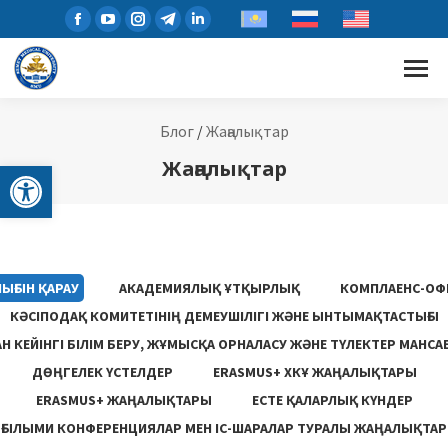
Блог
/
Жаңалықтар
Open toolbar
Жаңалықтар
ЫҒЫН ҚАРАУ
АКАДЕМИЯЛЫҚ ҰТҚЫРЛЫҚ
КОМПЛАЕНС-ОФ
КӘСІПОДАҚ КОМИТЕТІНІҢ ДЕМЕУШІЛІГІ ЖӘНЕ ЫНТЫМАҚТАСТЫҒЫ
 КЕЙІНГІ БІЛІМ БЕРУ, ЖҰМЫСҚА ОРНАЛАСУ ЖƏНЕ ТҮЛЕКТЕР МАНСА
ДӨҢГЕЛЕК ҮСТЕЛДЕР
ERASMUS+ ХКҰ ЖАҢАЛЫҚТАРЫ
ERASMUS+ ЖАҢАЛЫҚТАРЫ
ЕСТЕ ҚАЛАРЛЫҚ КҮНДЕР
ҒЫЛЫМИ КОНФЕРЕНЦИЯЛАР МЕН ІС-ШАРАЛАР ТУРАЛЫ ЖАҢАЛЫҚТАР