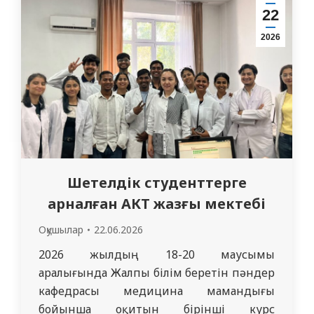
“Медицина” ББ 1134 ағылшын тобының
22
пилоттық студенттеріне арналған
2026
“CRISPR – cas” тақырыбы бойынша
биология…
Шетелдік студенттерге
арналған АКТ жазғы мектебі
Оқушылар
22.06.2026
2026 жылдың 18-20 маусымы
аралығында Жалпы білім беретін пәндер
кафедрасы медицина мамандығы
бойынша оқитын бірінші курс