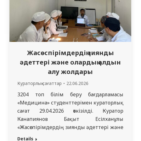
Жасөспірімдердің зиянды
әдеттері және олардың алдын
алу жолдары
Кураторлық сағаттар
22.06.2026
3204 топ білім беру бағдарламасы
«Медицина» студенттерімен кураторлық
сағат 29.04.2026 өткізілді. Куратор
Канапиянов Бақыт Есілханұлы
«Жасөспірімдердің зиянды әдеттері және
олардың алдын алу» тақырыбында
Details