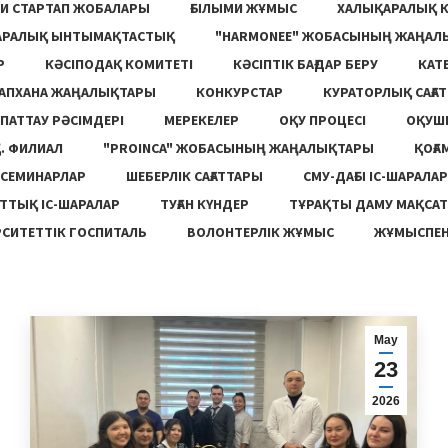
И СТАРТАП ЖОБАЛАРЫ
ҒЫЛЫМИ ЖҰМЫС
ХАЛЫҚАРАЛЫҚ 
АРАЛЫҚ ЫНТЫМАҚТАСТЫҚ
"HARMONEE" ЖОБАСЫНЫҢ ЖАҢАЛ
Р
КӘСІПОДАҚ КОМИТЕТІ
КӘСІПТІК БАҒДАР БЕРУ
КАТ
ТАПХАНА ЖАҢАЛЫҚТАРЫ
КОНКУРСТАР
КУРАТОРЛЫҚ САҒАТ
ПАТТАУ РӘСІМДЕРІ
МЕРЕКЕЛЕР
ОҚУ ПРОЦЕСІ
ОҚУШ
. ФИЛИАЛ
"PROINCA" ЖОБАСЫНЫҢ ЖАҢАЛЫҚТАРЫ
ҚОҒА
СЕМИНАРЛАР
ШЕБЕРЛІК САҒАТТАРЫ
СМУ-ДАҒЫ ІС-ШАРАЛАР
ТТЫҚ ІС-ШАРАЛАР
ТУҒАН КҮНДЕР
ТҰРАҚТЫ ДАМУ МАҚСА
СИТЕТТІК ГОСПИТАЛЬ
ВОЛОНТЕРЛІК ЖҰМЫС
ЖҰМЫСПЕН
Мау
23
2026