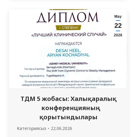
және адамдар арасындағы ізгі қарым-
қатынастың символы. Бұл күні туған-
Мау
туыстар мен жақындарға барып,
22
ақжарма…
2026
ТДМ 5 жобасы: Халықаралық
конференцияның
қорытындылары
Категориясыз
22.06.2026