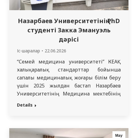
Назарбаев Университетінің PhD
студенті Закка Эмануэль
дәрісі
Іс-шаралар
22.06.2026
“Семей медицина университеті” КЕАҚ
халықаралық стандарттар бойынша
сапалы медициналық жоғары білім беру
үшін 2025 жылдан бастап Назарбаев
Университетінің Медицина мектебінің
(NUSOM) пилоттық бағдарламасын іске
Details
асыруға қатысады. 2026 жылдың 28
сәуірінде Назарбаев Университетінің
Медицина мектебінің (NUSOM) PhD
студенті Закка Эмануэль “СМУ” КеАҚ
Мау