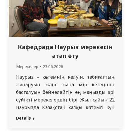
Кафедрада Наурыз мерекесін
атап өту
Мерекелер
23.06.2026
Наурыз – көктемнің келуін, табиғаттың
жаңаруын және жаңа өмір кезеңінің
басталуын бейнелейтін ең маңызды әрі
сүйікті мерекелердің бірі. Жыл сайын 22
наурызда Қазақстан халқы көктемгі күн
мен түннің теңелу күнімен тұспа-тұс
Details
келетін осы жарқын мерекені атап өтеді.
Наурыз – бейбітшілік, татулық, береке