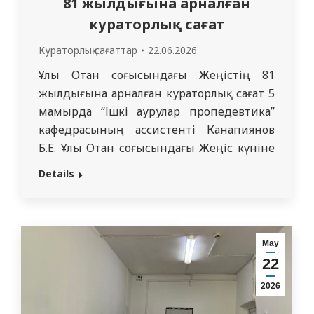
81 жылдығына арналған
кураторлық сағат
Кураторлық сағаттар
22.06.2026
Ұлы Отан соғысындағы Жеңістің 81
жылдығына арналған кураторлық сағат 5
мамырда “Ішкі аурулар пропедевтика”
кафедрасының ассистенті Канапиянов
Б.Е. Ұлы Отан соғысындағы Жеңіс күніне
арналған кураторлық сағат өткізді. 9
Details
мамыр-Қазақстан Республикасында
мемлекеттік мереке болып табылатын
ерекше күн. 3204 тобының кураторы өз
сөзінде халықтың ничегоігі мен
Мау
батылдығы туралы айтып берді. 3204
22
топтың старостасы Ұлы Отан соғысының
2026
қатысушылары:…