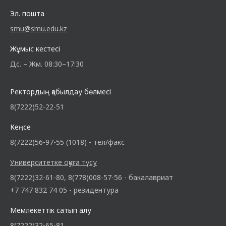
Эл. пошта
smu@smu.edu.kz
Жұмыс кестесі
Дс. – Жм. 08:30–17:30
Ректордың қабылдау бөлмесі
8(7222)52-22-51
Кеңсе
8(7222)56-97-55 (1018) - тел/факс
Университетке оқуға түсу
8(7222)32-61-80, 8(778)008-57-56 - бакалавриат
+7 747 832 74 05 - резидентура
Мемлекеттік сатып алу
8(7222)32-65-81