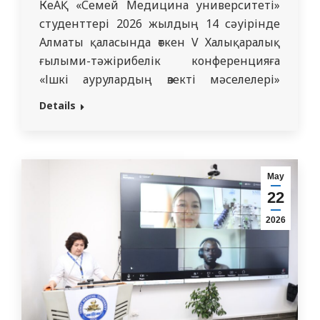
КеАҚ «Семей Медицина университеті»
студенттері 2026 жылдың 14 сәуірінде
Алматы қаласында өткен V Халықаралық
ғылыми-тәжірибелік конференцияға
«Ішкі аурулардың өзекті мәселелері»
қатысты. ТДМ 5 «Гендерлік теңдік»
Details
жобасы аясында біздің студенттер
университетті лайықты танытты және
педиатрия кафедрасының (к.м.н., доцент
Д.М. Тусупова атындағы ассистент, PhD
Мау
Тугелбаева А. ғылыми жетекшілігімен
22
жоғары наградаларға ие болды: I
2026
дәрежелі диплом «Үздік клиникалық…