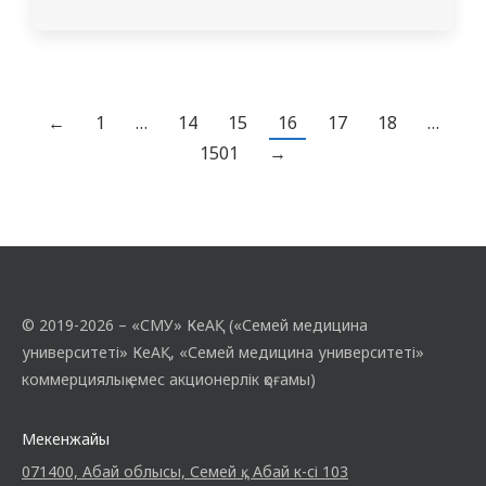
баяндама жасады. Ол зиянды әдеттердің
түрлерін атап өтіп, олардың адам
денсаулығына тигізетін зиянын
түсіндірді. Студенттер талқылауға
белсене қатысып, мысалдар келтіріп,
←
1
…
14
15
16
17
18
…
зиянды әдеттердің алдын алу жолдарын
1501
→
ұсынды. Шара жылы және достық
атмосферада өтті,…
© 2019-2026 – «СМУ» КеАҚ («Семей медицина
университеті» КеАҚ, «Семей медицина университеті»
коммерциялық емес акционерлік қоғамы)
Мекенжайы
071400, Абай облысы, Семей қ., Абай к-сі 103