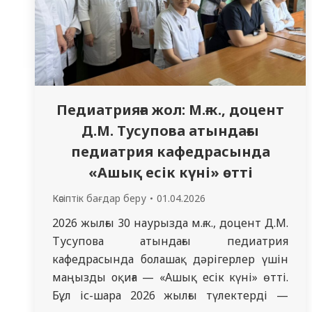
Педиатрияға жол: М.ғ.к., доцент
Д.М. Тусупова атындағы
педиатрия кафедрасында
«Ашық есік күні» өтті
Кәсіптік бағдар беру
01.04.2026
2026 жылғы 30 наурызда м.ғ.к., доцент Д.М.
Тусупова атындағы педиатрия
кафедрасында болашақ дәрігерлер үшін
маңызды оқиға — «Ашық есік күні» өтті.
Бұл іс-шара 2026 жылғы түлектерді —