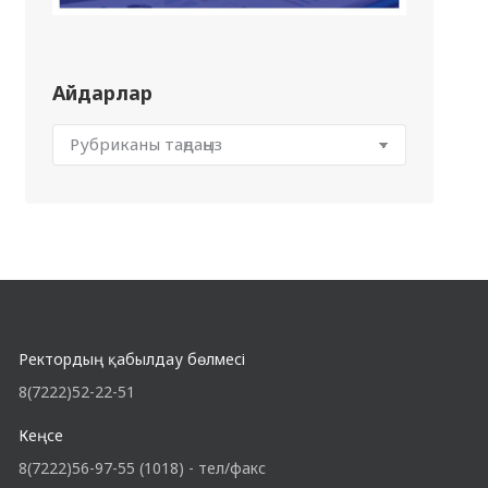
Айдарлар
Ректордың қабылдау бөлмесі
8(7222)52-22-51
Кеңсе
8(7222)56-97-55 (1018) - тел/факс