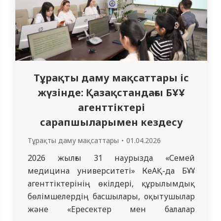
Тұрақты даму мақсаттары іс
жүзінде: Қазақстандағы БҰҰ
агенттіктері
сарапшыларымен кездесу
Тұрақты даму мақсаттары
01.04.2026
2026 жылғы 31 наурызда «Семей
медицина университеті» КеАҚ-да БҰҰ
агенттіктерінің өкілдері, құрылымдық
бөлімшелердің басшылары, оқытушылар
және «Ересектер мен балалар