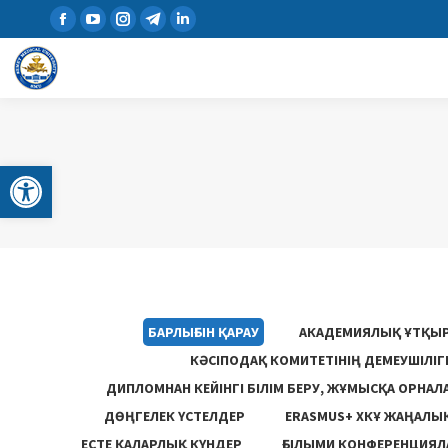
Open toolbar
БАРЛЫҒЫН ҚАРАУ
АКАДЕМИЯЛЫҚ ҰТҚЫ
КӘСІПОДАҚ КОМИТЕТІНІҢ ДЕМЕУШІЛІ
ДИПЛОМНАН КЕЙІНГІ БІЛІМ БЕРУ, ЖҰМЫСҚА ОРНАЛ
ДӨҢГЕЛЕК ҮСТЕЛДЕР
ERASMUS+ ХКҰ ЖАҢАЛЫ
ЕСТЕ ҚАЛАРЛЫҚ КҮНДЕР
ҒЫЛЫМИ КОНФЕРЕНЦИЯЛА