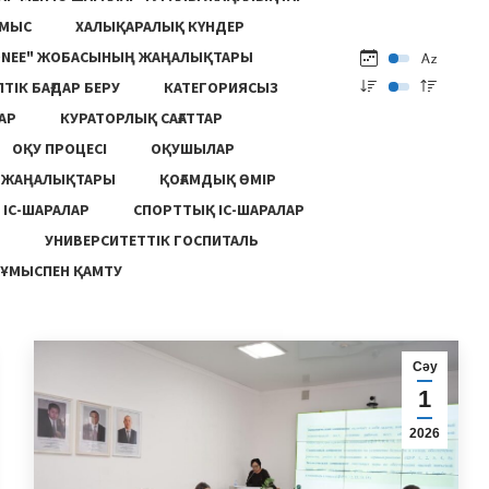
ҰМЫС
ХАЛЫҚАРАЛЫҚ КҮНДЕР
ONEE" ЖОБАСЫНЫҢ ЖАҢАЛЫҚТАРЫ
ПТІК БАҒДАР БЕРУ
КАТЕГОРИЯСЫЗ
АР
КУРАТОРЛЫҚ САҒАТТАР
ОҚУ ПРОЦЕСІ
ОҚУШЫЛАР
Ң ЖАҢАЛЫҚТАРЫ
ҚОҒАМДЫҚ ӨМІР
 ІС-ШАРАЛАР
СПОРТТЫҚ ІС-ШАРАЛАР
Ы
УНИВЕРСИТЕТТІК ГОСПИТАЛЬ
ҰМЫСПЕН ҚАМТУ
Сәу
1
2026