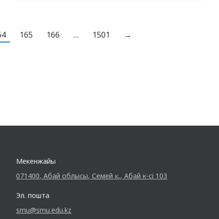
салт бойынша, Наурыздағы берекелі
дастарқан келер жылдың ырыс-несібесі
64
165
166
…
1501
→
мен табысының символы болып
табылады. Кафедра қызметкерлері
қонақтарға қазақ асханасының төл
тағамдарын ұсынып, мерекенің басты…
Мекенжайы
071400, Абай облысы, Семей қ., Абай к-сі 103
Эл. пошта
smu@smu.edu.kz