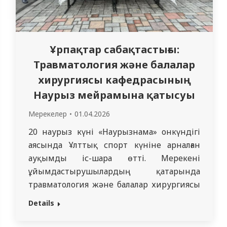
Ұрпақтар сабақтастығы:
Травматология және балалар
хирургиясы кафедрасының
Наурыз мейрамына қатысуы
Мерекелер
01.04.2026
20 наурыз күні «Наурызнама» онкүндігі
аясында Ұлттық спорт күніне арналған
ауқымды іс-шара өтті. Мерекені
ұйымдастырушылардың қатарында
травматология және балалар хирургиясы
кафедрасының ұжымы болды. Мерекелік
Details
дастарқан жаю — кафедрамыздың
маңызды миссиясына айналды. Ежелгі