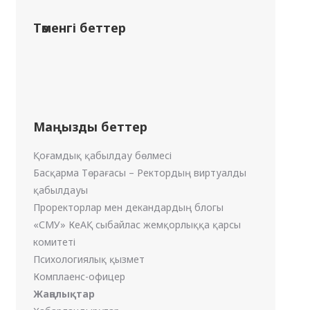
Төменгі беттер
Маңызды беттер
Қоғамдық қабылдау бөлмесі
Басқарма Төрағасы – Ректордың виртуалды
қабылдауы
Проректорлар мен декандардың блогы
«СМУ» КеАҚ сыбайлас жемқорлыққа қарсы
комитеті
Психологиялық қызмет
Комплаенс-офицер
Жаңалықтар