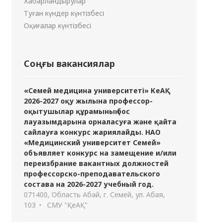
Хабарландырулар
Туған күндер күнтізбесі
Оқиғалар күнтізбесі
Соңғы вакансиялар
«Семей медицина университеті» КеАҚ
2026-2027 оқу жылына профессор-
оқытушылар құрамының бос
лауазымдарына орналасуға және қайта
сайлауға конкурс жариялайды. НАО
«Медицинский университет Семей»
объявляет конкурс на замещение и/или
переизбрание вакантных должностей
профессорско-преподавательского
состава на 2026-2027 учебный год.
071400, Область Абай, г. Семей, ул. Абая,
103
СМУ "ҚеАҚ"