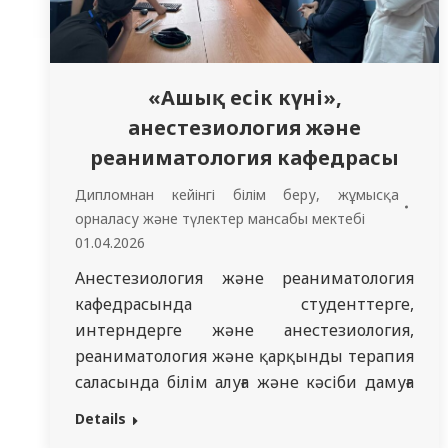
«Ашық есік күні»,
анестезиология және
реаниматология кафедрасы
Дипломнан кейінгі білім беру, жұмысқа
орналасу жəне түлектер мансабы мектебі
01.04.2026
Анестезиология және реаниматология
кафедрасында студенттерге,
интерндерге және анестезиология,
реаниматология және қарқынды терапия
саласында білім алуға және кәсіби дамуға
қызығушылық танытқан барлық тұлғаларға
Details
арналған Ашық есік күні сәтті өткізілді. Іс-