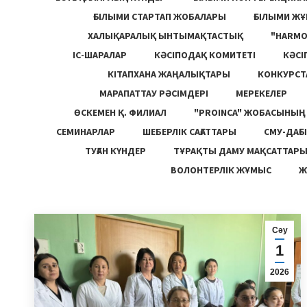
ҒЫЛЫМИ СТАРТАП ЖОБАЛАРЫ
ҒЫЛЫМИ Ж
ХАЛЫҚАРАЛЫҚ ЫНТЫМАҚТАСТЫҚ
"HARM
ІС-ШАРАЛАР
КӘСІПОДАҚ КОМИТЕТІ
КӘСІ
КІТАПХАНА ЖАҢАЛЫҚТАРЫ
КОНКУРСТ
МАРАПАТТАУ РӘСІМДЕРІ
МЕРЕКЕЛЕР
ӨСКЕМЕН Қ. ФИЛИАЛ
"PROINCA" ЖОБАСЫНЫ
СЕМИНАРЛАР
ШЕБЕРЛІК САҒАТТАРЫ
СМУ-ДАҒЫ
ТУҒАН КҮНДЕР
ТҰРАҚТЫ ДАМУ МАҚСАТТАР
ВОЛОНТЕРЛІК ЖҰМЫС
Ж
Сәу
1
2026