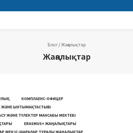
Блог
/
Жаңалықтар
Жаңалықтар
РЛЫҚ
КОМПЛАЕНС-ОФИЦЕР
ГІ ЖӘНЕ ЫНТЫМАҚТАСТЫҒЫ
АСУ ЖƏНЕ ТҮЛЕКТЕР МАНСАБЫ МЕКТЕБІ
ҚТАРЫ
ERASMUS+ ЖАҢАЛЫҚТАРЫ
Р МЕН ІС-ШАРАЛАР ТУРАЛЫ ЖАҢАЛЫҚТАР