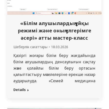
«Білім алушылардың ұйқы
режимі және оның үлгерімге
әсері» атты мастер-класс
Шеберлік сағаттары
18.03.2026
Қазіргі жоғары білім беру жағдайында
білім алушылардың денсаулығын сақтау
және қолайлы білім беру ортасын
қалыптастыру мәселелеріне ерекше назар
аударылуда. «Семей медицина
университеті» КЕАҚ (МУС) студенттер
Details
мен жас оқытушылар арасында
салауатты өмір салты мәдениетін
дамытуға, сондай-ақ білім беру