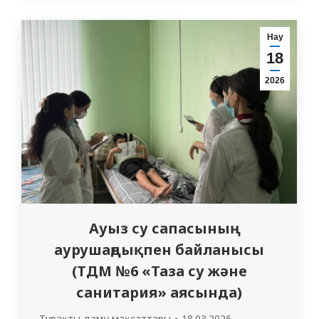
талқылау өтті. Тақырыптары әртүрлі
болғанына қарамастан, екі бейнеролик те
Нау
маңызды әлеуметтік мәселелерді
18
қозғайды және қоршаған ортаның
2026
қысымы, ақпараттың жеткіліксіздігі,
сондай-ақ тез арада танымалдыққа
немесе материалдық пайдаға қол
жеткізуге деген…
Ауыз су сапасының
аурушаңдықпен байланысы
(ТДМ №6 «Таза су және
санитария» аясында)
Тұрақты даму мақсаттары
18.03.2026