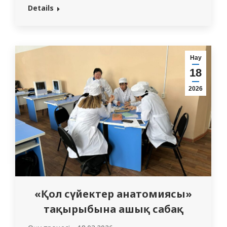
мұражайына барды. Бұл іс-шара
Details
студенттердің адам денесінің
құрылымы туралы білімдерін
тереңдетуге және медициналық
мамандыққа деген тұрақты
Нау
қызығушылықты қалыптастыруға
18
бағытталған. Экскурсия барысында
2026
студенттер адам мүшелері мен
жүйелерінің құрылымын анық
көрсететін бірегей анатомиялық
үлгілермен таныстырылды. Тірек-қимыл
жүйесіне, ішкі органдарға…
«Қол сүйектер анатомиясы»
тақырыбына ашық сабақ