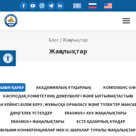
Блог
/
Жаңалықтар
Open toolbar
Жаңалықтар
ЫҒЫН ҚАРАУ
АКАДЕМИЯЛЫҚ ҰТҚЫРЛЫҚ
КОМПЛАЕНС-ОФ
КӘСІПОДАҚ КОМИТЕТІНІҢ ДЕМЕУШІЛІГІ ЖӘНЕ ЫНТЫМАҚТАСТЫҒЫ
 КЕЙІНГІ БІЛІМ БЕРУ, ЖҰМЫСҚА ОРНАЛАСУ ЖƏНЕ ТҮЛЕКТЕР МАНСА
ДӨҢГЕЛЕК ҮСТЕЛДЕР
ERASMUS+ ХКҰ ЖАҢАЛЫҚТАРЫ
ERASMUS+ ЖАҢАЛЫҚТАРЫ
ЕСТЕ ҚАЛАРЛЫҚ КҮНДЕР
ҒЫЛЫМИ КОНФЕРЕНЦИЯЛАР МЕН ІС-ШАРАЛАР ТУРАЛЫ ЖАҢАЛЫҚТАР