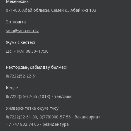
Мекенжайы
071400, Абай облысы, Семей қ., Абай к-сі 103
Эл. пошта
smu@smu.edu.kz
Жұмыс кестесі
Дс. – Жм. 08:30–17:30
Ректордың қабылдау бөлмесі
8(7222)52-22-51
Кеңсе
8(7222)56-97-55 (1018) - тел/факс
Университетке оқуға түсу
8(7222)32-61-80, 8(778)008-57-56 - бакалавриат
+7 747 832 74 05 - резидентура