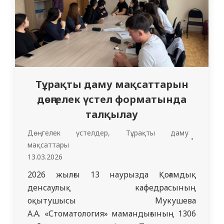
Тұрақты даму мақсаттарын
дөңгелек үстел форматында
талқылау
Дөңгелек үстелдер
,
Тұрақты даму
мақсаттары
13.03.2026
2026 жылғы 13 наурызда Қоғамдық
денсаулық кафедрасының
оқытушысы Мукушева
А.А. «Стоматология» мамандығының 1306