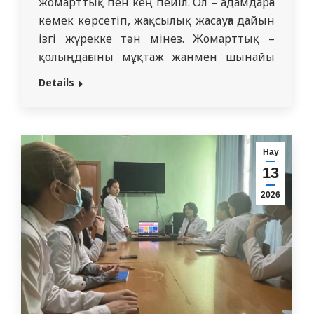
жомарттық пен кең пейіл. Ол – адамдарға
көмек көрсетіп, жақсылық жасауға дайын
ізгі жүрекке тән мінез. Жомарттық –
қолыңдағыны мұқтаж жанмен шынайы
ниетпен бөлісу дегенді білдіреді. Наурыз
Details
айының онкүндігін атап өту мақсатында
2026 жылғы 15 наурызда «Семей
медицина университеті» коммерциялық
емес акционерлік қоғамының
Нау
госпиталдық хирургия кафедрасында
13
«Мейірім жүректен басталады»…
2026