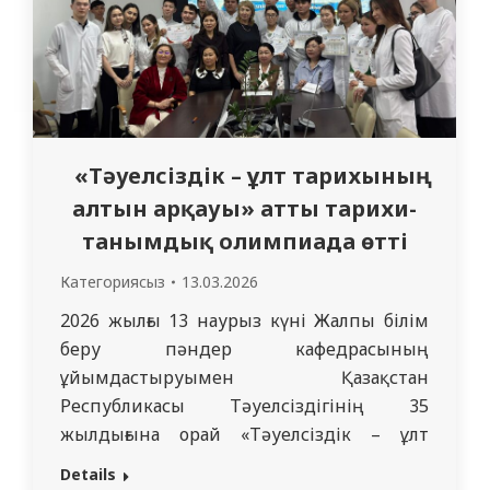
«Тәуелсіздік – ұлт тарихының
алтын арқауы» атты тарихи-
танымдық олимпиада өтті
Категориясыз
13.03.2026
2026 жылғы 13 наурыз күні Жалпы білім
беру пәндер кафедрасының
ұйымдастыруымен Қазақстан
Республикасы Тәуелсіздігінің 35
жылдығына орай «Тәуелсіздік – ұлт
тарихының алтын арқауы» атты
Details