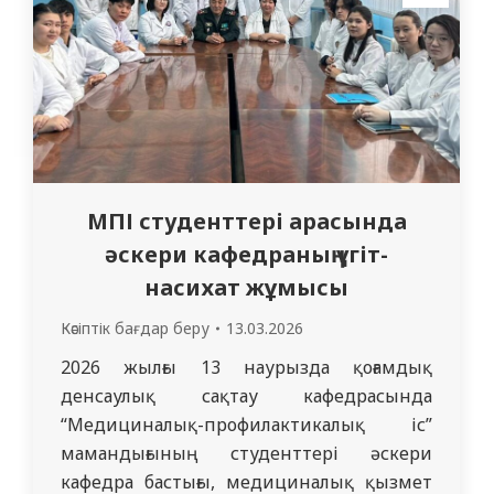
презентациялар мен баяндамалар
дайындап, экологиялық тәрбие, табиғатқа
жауапты қатынас…
МПІ студенттері арасында
әскери кафедраның үгіт-
насихат жұмысы
Кәсіптік бағдар беру
13.03.2026
2026 жылғы 13 наурызда қоғамдық
денсаулық сақтау кафедрасында
“Медициналық-профилактикалық іс”
мамандығының студенттері әскери
кафедра бастығы, медициналық қызмет