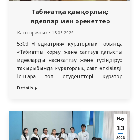
Табиғатқа қамқорлық:
идеялар мен әрекеттер
Категориясыз
13.03.2026
5303 «Педиатрия» кураторлық тобында
«Табиғатты қорғау және сақтауға қатысты
идеяларды насихаттау және түсіндіру»
тақырыбында кураторлық сағат өткізілді.
Іс-шара топ студенттері куратор
Койшыбаева К.Ж. жетекшілігімен
Details
дайындалды. Кураторлық сағат
барысында қоршаған ортаны қорғау, табиғи
ресурстарды тиімді пайдалану,
экожүйелерді сақтау және әр адамның
Нау
табиғатты қорғаудағы рөлі мәселелері
13
талқыланды. Студенттер
2026