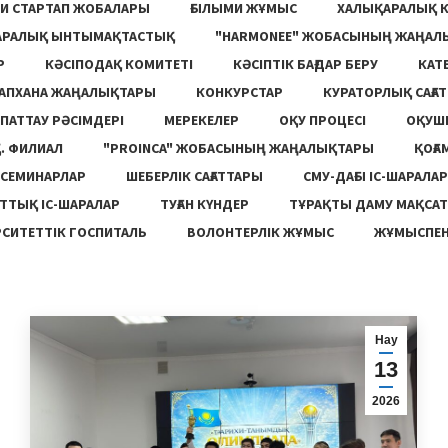
И СТАРТАП ЖОБАЛАРЫ
ҒЫЛЫМИ ЖҰМЫС
ХАЛЫҚАРАЛЫҚ 
АРАЛЫҚ ЫНТЫМАҚТАСТЫҚ
"HARMONEE" ЖОБАСЫНЫҢ ЖАҢАЛ
Р
КӘСІПОДАҚ КОМИТЕТІ
КӘСІПТІК БАҒДАР БЕРУ
КАТ
ТАПХАНА ЖАҢАЛЫҚТАРЫ
КОНКУРСТАР
КУРАТОРЛЫҚ САҒАТ
ПАТТАУ РӘСІМДЕРІ
МЕРЕКЕЛЕР
ОҚУ ПРОЦЕСІ
ОҚУШ
. ФИЛИАЛ
"PROINCA" ЖОБАСЫНЫҢ ЖАҢАЛЫҚТАРЫ
ҚОҒА
СЕМИНАРЛАР
ШЕБЕРЛІК САҒАТТАРЫ
СМУ-ДАҒЫ ІС-ШАРАЛАР
ТТЫҚ ІС-ШАРАЛАР
ТУҒАН КҮНДЕР
ТҰРАҚТЫ ДАМУ МАҚСА
СИТЕТТІК ГОСПИТАЛЬ
ВОЛОНТЕРЛІК ЖҰМЫС
ЖҰМЫСПЕН
Нау
13
2026