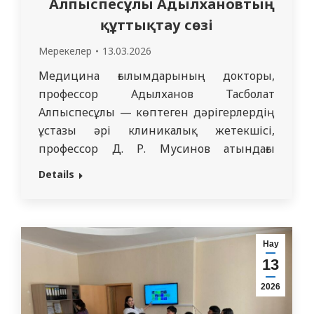
Алпыспесұлы Адылхановтың
құттықтау сөзі
Мерекелер
13.03.2026
Медицина ғылымдарының докторы,
профессор Адылханов Тасболат
Алпыспесұлы — көптеген дәрігерлердің
ұстазы әрі клиникалық жетекшісі,
профессор Д. Р. Мусинов атындағы
клиникалық онкология, радиология және
Details
ядролық медицина кафедрасының
дамуына елеулі үлес қосқан тұлға, —
«Семей медицина Университеті» КеАҚ
қызметкерлерін Наурыз мерекесі және
Нау
Көрісу күнімен құттықтады. Өз
13
құттықтау сөзінде профессор Наурыз
2026
мерекесі жаңару, бірлік пен ізгі
бастамалардың символы…