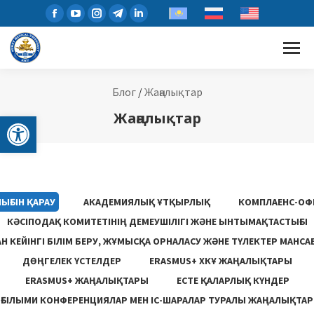
Блог
/
Жаңалықтар
Open toolbar
Жаңалықтар
ЫҒЫН ҚАРАУ
АКАДЕМИЯЛЫҚ ҰТҚЫРЛЫҚ
КОМПЛАЕНС-ОФ
КӘСІПОДАҚ КОМИТЕТІНІҢ ДЕМЕУШІЛІГІ ЖӘНЕ ЫНТЫМАҚТАСТЫҒЫ
 КЕЙІНГІ БІЛІМ БЕРУ, ЖҰМЫСҚА ОРНАЛАСУ ЖƏНЕ ТҮЛЕКТЕР МАНСА
ДӨҢГЕЛЕК ҮСТЕЛДЕР
ERASMUS+ ХКҰ ЖАҢАЛЫҚТАРЫ
ERASMUS+ ЖАҢАЛЫҚТАРЫ
ЕСТЕ ҚАЛАРЛЫҚ КҮНДЕР
ҒЫЛЫМИ КОНФЕРЕНЦИЯЛАР МЕН ІС-ШАРАЛАР ТУРАЛЫ ЖАҢАЛЫҚТАР