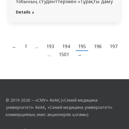
тобының студенттерімен «Тұрақты даму
мақсаттары (ТДМ)» тақырыбында
Details
дөңгелек үстел өткізді. Іс-шара
студенттердің қазіргі қоғамның
жаһандық міндеттері туралы білімін
кеңейтуге және болашақ мамандардың
тұрақты дамуға қол жеткізудегі рөлін
←
1
…
193
194
195
196
197
түсінуін қалыптастыруға бағытталды.
…
1501
→
Кездесу барысында дөңгелек үстелге
қатысушылар Біріккен Ұлттар
Ұйымына мүше мемлекеттер
қабылдаған 2030 жылға дейінгі Тұрақты
даму саласындағы күн
тәртібімен танысып, 17 Тұрақты даму…
© 2019-2026 – «СМУ» КеАҚ («Семей медицина
университеті» КеАҚ, «Семей медицина университеті»
коммерциялық емес акционерлік қоғамы)