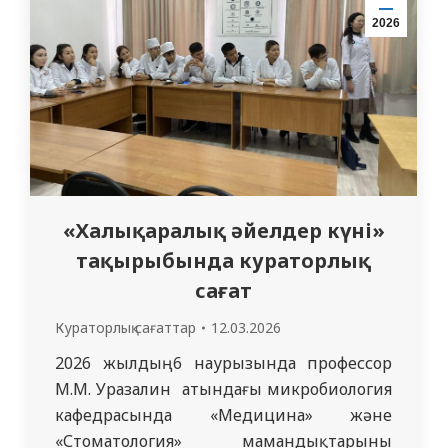
келді. Олар…
2026
«Халықаралық әйелдер күні»
тақырыбында кураторлық
сағат
Кураторлық сағаттар
12.03.2026
2026 жылдың 6 наурызында профессор
М.М. Уразалин атындағы микробиология
кафедрасында «Медицина» және
«Стоматология» мамандықтарының