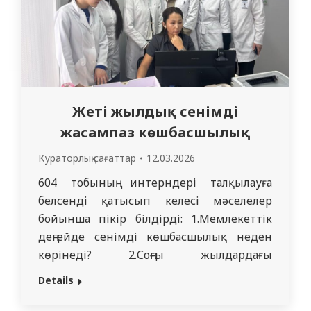
Жеті жылдық сенімді
жасампаз көшбасшылық
Кураторлық сағаттар
12.03.2026
604 тобының интерндері талқылауға
белсенді қатысып келесі мәселелер
бойынша пікір білдірді: 1.Мемлекеттік
деңгейде сенімді көшбасшылық неден
көрінеді? 2.Соңғы жылдардағы
реформалар денсаулық сақтау жүйесіне
Details
қалай әсер етті? 3.Дәрігер көпшілік
алдында азаматтық ұстанымға ие болуы