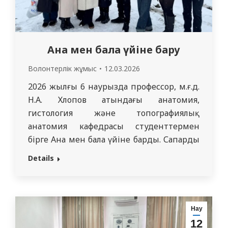
Ана мен бала үйіне бару
Волонтерлік жұмыс
12.03.2026
2026 жылғы 6 наурызда профессор, м.ғ.д.
Н.А. Хлопов атындағы анатомия,
гистология және топографиялық
анатомия кафедрасы студенттермен
бірге Ана мен бала үйіне барды. Сапардың
мақсаты – сол жерде тұрып жатқан
Details
аналар мен балалардың өмірімен танысу,
сондай-ақ оларға шағын көмек пен
қолдау көрсету болды. Студенттер
балаларға сыйлықтар, ал 8 наурыз
Нау
қарсаңында аналарға да сыйлықтар алып
12