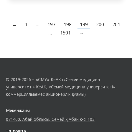
имени И.К. Ахунбаева (Бішкек қ.,
Қырғызстан) студенттері қатысты.
Бағдарлама ішкі аурулар пропедевтикасы
кафедрасының доценті Жазықбаева Л.К.
←
1
…
197
198
199
200
201
тарапынан ұйымдастырылып, жүргізілді.
…
1501
→
Оның негізгі мақсаты – болашақ
дәрігерлердің кәсіби құзыреттіліктерін
дамыту, тәжірибе…
© 2019-2026 – «СМУ» КеАҚ («Семей медицина
университеті» КеАҚ, «Семей медицина университеті»
коммерциялық емес акционерлік қоғамы)
Мекенжайы
071400, Абай облысы, Семей қ., Абай к-сі 103
Эл. пошта