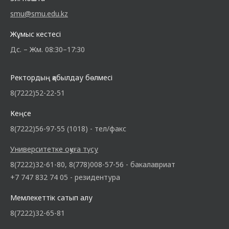
smu@smu.edu.kz
Жұмыс кестесі
Дс. – Жм. 08:30–17:30
Ректордың қабылдау бөлмесі
8(7222)52-22-51
Кеңсе
8(7222)56-97-55 (1018) - тел/факс
Университетке оқуға түсу
8(7222)32-61-80, 8(778)008-57-56 - бакалавриат
+7 747 832 74 05 - резидентура
Мемлекеттік сатып алу
8(7222)32-65-81