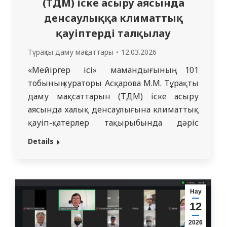
(ТДМ) іске асыру аясында
денсаулыққа климаттық
қауіптерді талқылау
Тұрақты даму мақсаттары
12.03.2026
«Мейіргер ісі» мамандығының 101
тобының кураторы Асқарова М.М. Тұрақты
даму мақсаттарын (ТДМ) іске асыру
аясында халық денсаулығына климаттық
қауіп-қатерлер тақырыбында дәріс
өткізді. Іс-шара барысында студенттерге
Details
қоршаған ортаның негізгі экологиялық
факторлары және климаттың өзгеруінің
адам денсаулығына әсер ететін салдары
туралы ақпарат ұсынылды. Ерекше назар
Нау
экстремалды температуралардың әсеріне,
12
қоршаған ортаның ластануына, сондай-ақ
2026