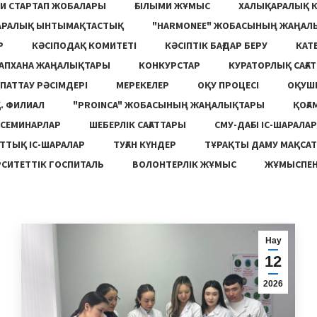
И СТАРТАП ЖОБАЛАРЫ
ҒЫЛЫМИ ЖҰМЫС
ХАЛЫҚАРАЛЫҚ 
АРАЛЫҚ ЫНТЫМАҚТАСТЫҚ
"HARMONEE" ЖОБАСЫНЫҢ ЖАҢАЛ
Р
КӘСІПОДАҚ КОМИТЕТІ
КӘСІПТІК БАҒДАР БЕРУ
КАТ
ТАПХАНА ЖАҢАЛЫҚТАРЫ
КОНКУРСТАР
КУРАТОРЛЫҚ САҒАТ
ПАТТАУ РӘСІМДЕРІ
МЕРЕКЕЛЕР
ОҚУ ПРОЦЕСІ
ОҚУШ
. ФИЛИАЛ
"PROINCA" ЖОБАСЫНЫҢ ЖАҢАЛЫҚТАРЫ
ҚОҒА
СЕМИНАРЛАР
ШЕБЕРЛІК САҒАТТАРЫ
СМУ-ДАҒЫ ІС-ШАРАЛАР
ТТЫҚ ІС-ШАРАЛАР
ТУҒАН КҮНДЕР
ТҰРАҚТЫ ДАМУ МАҚСА
СИТЕТТІК ГОСПИТАЛЬ
ВОЛОНТЕРЛІК ЖҰМЫС
ЖҰМЫСПЕН
Нау
12
2026