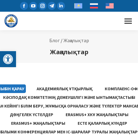
Блог
/
Жаңалықтар
Open toolbar
Жаңалықтар
ЫҒЫН ҚАРАУ
АКАДЕМИЯЛЫҚ ҰТҚЫРЛЫҚ
КОМПЛАЕНС-ОФ
КӘСІПОДАҚ КОМИТЕТІНІҢ ДЕМЕУШІЛІГІ ЖӘНЕ ЫНТЫМАҚТАСТЫҒЫ
 КЕЙІНГІ БІЛІМ БЕРУ, ЖҰМЫСҚА ОРНАЛАСУ ЖƏНЕ ТҮЛЕКТЕР МАНСА
ДӨҢГЕЛЕК ҮСТЕЛДЕР
ERASMUS+ ХКҰ ЖАҢАЛЫҚТАРЫ
ERASMUS+ ЖАҢАЛЫҚТАРЫ
ЕСТЕ ҚАЛАРЛЫҚ КҮНДЕР
ҒЫЛЫМИ КОНФЕРЕНЦИЯЛАР МЕН ІС-ШАРАЛАР ТУРАЛЫ ЖАҢАЛЫҚТАР