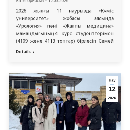
Категориясыз
12.03.2026
2026 жылғы 11 наурызда «Күміс
университет» жобасы аясында
«Урология» пәні «Жалпы медицина»
мамандығының 4 курс студенттерімен
(4109 және 4113 топтар) бірлесіп Семей
қаласындағы Белсенді ұзақ өмір сүру
Details
орталығында концерттік бағдарлама
ұйымдастырды. Іс-шара аға буын
өкілдеріне қолдау көрсету және жылы,
мерекелік көңіл күй қалыптастыру
Нау
мақсатында өткізілді. Студенттер
12
музыкалық және шығармашылық
2026
нөмірлер дайындап, көрермендерге
көтеріңкі көңіл күй,…