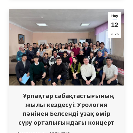
керек пе? 4.Жеті жылдық кәсіби сапардан
кейін жас дәрігер қандай болуы керек?
Нау
Көшбасшылық тек басқарушылық
12
функция ғана емес, сонымен қатар кәсіби
2026
өсу…
Ұрпақтар сабақтастығының
жылы кездесуі: Урология
пәнінен Белсенді ұзақ өмір
сүру орталығындағы концерт