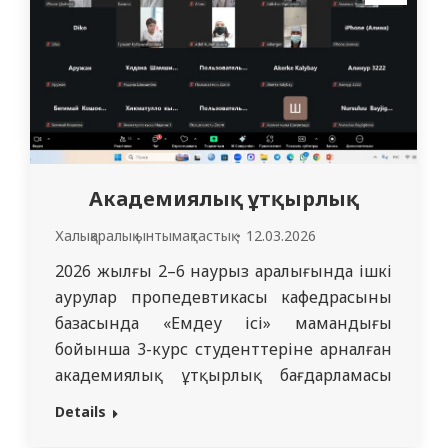
климаттық өзгерістерге байланысты
аурулардың таралу…
Академиялық ұтқырлық
Халықаралық ынтымақтастық
12.03.2026
2026 жылғы 2–6 наурыз аралығында ішкі
аурулар пропедевтикасы кафедрасының
базасында «Емдеу ісі» мамандығы
бойынша 3-курс студенттеріне арналған
академиялық ұтқырлық бағдарламасы
өткізілді. Бағдарламаға Кыргызская
Details
государственная медицинская академия